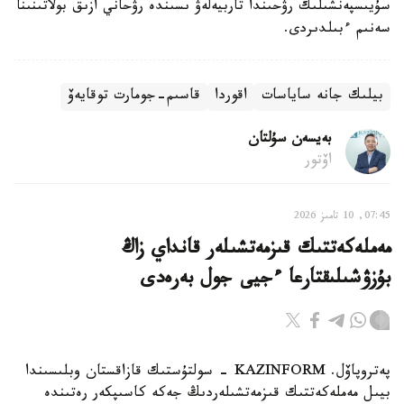
سۇيىسپەنشىلىك رۋحىندا تاربيەلەۋ ىسىندە رۋحاني ازىق بولاتىنىنا
سەنىم ءبىلدىردى.
بيلىك جانە ساياسات
اقوردا
قاسىم-جومارت توقايەۆ
بەيسەن سۇلتان
اۆتور
07:45, 10 تامىز 2026
مەملەكەتتىك قىزمەتشىلەر قانداي زاڭ
بۇزۋشىلىقتارعا ءجيى جول بەرەدى
پەتروپاۆل. KAZINFORM - سولتۇستىك قازاقستان وبلىسىندا
بيىل مەملەكەتتىك قىزمەتشىلەردىڭ جەكە كاسىپكەر رەتىندە