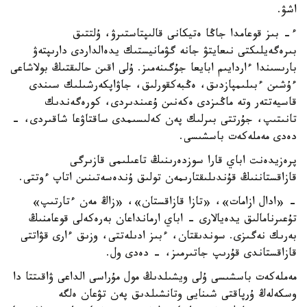
اشۋ.
ء- بىز قوعامدا جاڭا ەتيكانى قالىپتاستىرۋ، ۇلتتىق
بىرەگەيلىكتى نىعايتۋ جانە گۋمانيستىك يدەالداردى دارىپتەۋ
بارىسىندا ءاردايىم ابايعا جۇگىنەمىز. ۇلى اقىن حالىقتىڭ بولاشاعى
ءۇشىن ءبىلىمپازدىق، ەڭبەكقورلىق، جاۋاپكەرشىلىك سىندى
قاسيەتتەر وتە ماڭىزدى ەكەنىن ۇعىندىردى، كورەگەندىك
تانىتىپ، جۇرتتى بىرلىك پەن كەلىسىمدى ساقتاۋعا شاقىردى، -
دەدى مەملەكەت باسشىسى.
پرەزيدەنت اباي قارا سوزدەرىنىڭ تاعىلىمى قازىرگى
قازاقستاننىڭ قۇندىلىقتارىمەن تولىق ۇندەسەتىنىن اتاپ ءوتتى.
- «ادال ازامات»، «تازا قازاقستان»، «زاڭ مەن ءتارتىپ»
تۇعىرنامالىق يدەيالارى - اباي ارمانداعان بەرەكەلى قوعامنىڭ
بەرىك نەگىزى. سوندىقتان، ءبىز ادىلەتتى، وزىق ءارى قۋاتتى
قازاقستاندى قۇرىپ جاتىرمىز، - دەدى ول.
مەملەكەت باسشىسى ۇلى ويشىلدىڭ مول مۇراسى الداعى ۋاقىتتا دا
وسكەلەڭ ۇرپاقتى شىنايى وتانشىلدىق پەن تۋعان ەلگە