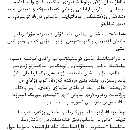
جالقاۋلىقتان اۋلاق بولۋعا شاقىردى. حاكىمنىڭ «تولىق ادام»
يدەياسى - ءاربىر ازاماتتى رۋحاني كەمەلدەنۋگە ۇندەيتىن جانە
ەشقاشان وزەكتىلىگىن جوعالتپايتىن مازمۇنى تەرەڭ تۇجىرىم، -
دەدى توقايەۆ.
مەملەكەت باسشىسى بيىلعى اباي كۇنى ەلىمىزدە جۇرگىزىلىپ
جاتقان اۋقىمدى وزگەرىستەرمەن تۇسپا- تۇس كەلىپ وتىرعانىن
ايتتى.
- قازاقستاننىڭ حالىق كونستيتۋتسياسى زاڭدى كۇشىنە ەنىپ،
بيلىكتىڭ بارلىق ينستيتۋتتارىن تۇبەگەيلى جاڭعىرتۋ ۇدەرىسى
باستالدى. بۇل - شىن مانىندە، ۇزاق مەرزىمگە ارنالعان دامۋ
باعدارىمىزدى ايقىندايتىن ەرەكشە كەزەڭ. كوپ ۇزاماي ەل
تاريحىندا العاش رەت قۇرىلتاي سايلاۋى وتەدى. ءبىر پالاتالى
پارلامەنت رەفورمالاردى ساپالى ءارى ءتيىمدى جۇزەگە اسىرۋعا
تىڭ سەرپىن بەرەتىنى ءسوزسىز - دەدى ول.
توقايەۆتىڭ ايتۋىنشا، جۇرگىزىلىپ جاتقان وزگەرىستەردىڭ
تۇپكى ءمانى - جاسامپازدىق قۇندىلىقتارىن ازاماتتاردىڭ
ساناسىنا ءسىڭىرىپ، قازاقستاننىڭ تىڭ قارقىنمەن دامۋىنا جول