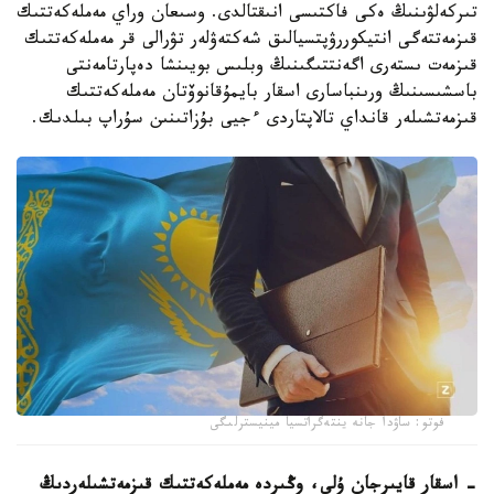
تىركەلۋىنىڭ ەكى فاكتىسى انىقتالدى. وسىعان وراي مەملەكەتتىك
قىزمەتتەگى انتيكوررۋپتسيالىق شەكتەۋلەر تۋرالى قر مەملەكەتتىك
قىزمەت ىستەرى اگەنتتىگىنىڭ وبلىس بويىنشا دەپارتامەنتى
باسشىسىنىڭ ورىنباسارى اسقار بايمۇقانوۆتان مەملەكەتتىك
قىزمەتشىلەر قانداي تالاپتاردى ءجيى بۇزاتىنىن سۇراپ بىلدىك.
فوتو: ساۋدا جانە ينتەگراتسيا مينيسترلىگى
- اسقار قايىرجان ۇلى، وڭىردە مەملەكەتتىك قىزمەتشىلەردىڭ