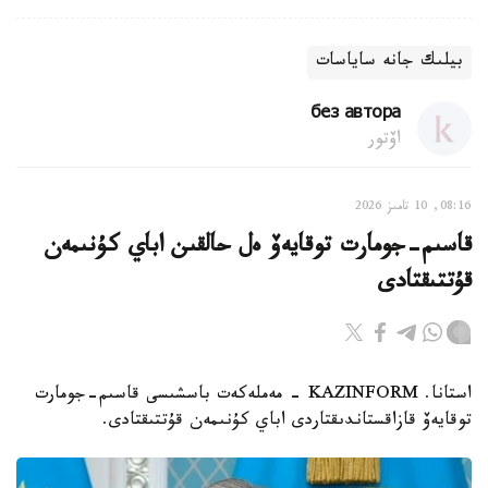
بيلىك جانە ساياسات
без автора
اۆتور
08:16, 10 تامىز 2026
قاسىم-جومارت توقايەۆ ەل حالقىن اباي كۇنىمەن
قۇتتىقتادى
استانا. KAZINFORM - مەملەكەت باسشىسى قاسىم-جومارت
توقايەۆ قازاقستاندىقتاردى اباي كۇنىمەن قۇتتىقتادى.