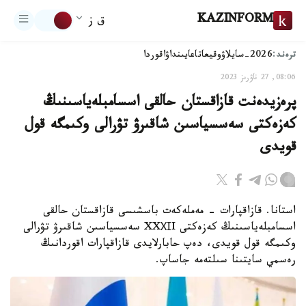
KAZINFORM
ق ز
ترەند:
2026-سايلاۋ
وقيعا
تاعايىنداۋ
اقوردا
08:06, 27 ناۋرىز 2023
پرەزيدەنت قازاقستان حالقى اسسامبلەياسىنىڭ
كەزەكتى سەسسياسىن شاقىرۋ تۋرالى وكىمگە قول
قويدى
استانا. قازاقپارات - مەملەكەت باسشىسى قازاقستان حالقى
اسسامبلەياسىنىڭ كەزەكتى XXХІI سەسسياسىن شاقىرۋ تۋرالى
وكىمگە قول قويدى، دەپ حابارلايدى قازاقپارات اقوردانىڭ
رەسمي سايتىنا سىلتەمە جاساپ.