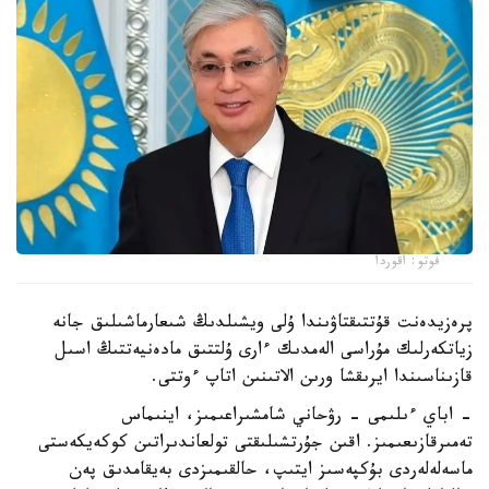
فوتو: اقوردا
پرەزيدەنت قۇتتىقتاۋىندا ۇلى ويشىلدىڭ شىعارماشىلىق جانە
زياتكەرلىك مۇراسى الەمدىك ءارى ۇلتتىق مادەنيەتتىڭ اسىل
قازىناسىندا ايرىقشا ورىن الاتىنىن اتاپ ءوتتى.
- اباي ءىلىمى - رۋحاني شامشىراعىمىز، اينىماس
تەمىرقازىعىمىز. اقىن جۇرتشىلىقتى تولعاندىراتىن كوكەيكەستى
ماسەلەلەردى بۇكپەسىز ايتىپ، حالقىمىزدى بەيقامدىق پەن