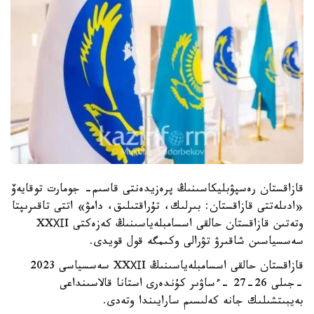
قازاقستان رەسپۋبليكاسىنىڭ پرەزيدەنتى قاسىم- جومارت توقايەۆ
«ادىلەتتى قازاقستان: بىرلىك، تۇراقتىلىق، دامۋ» اتتى تاقىرىپتا
وتەتىن قازاقستان حالقى اسسامبلەياسىنىڭ كەزەكتى XXХІI
سەسسياسىن شاقىرۋ تۋرالى وكىمگە قول قويدى.
قازاقستان حالقى اسسامبلەياسىنىڭ XXХІI سەسسياسى 2023
-جىلى 26-27 -ءساۋىر كۇندەرى استانا قالاسىنداعى
بەيبىتشىلىك جانە كەلىسىم سارايىندا وتەدى.