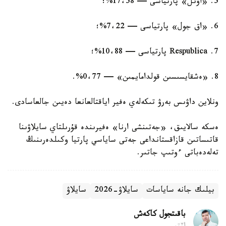
5. «اۋىل» پارتياسى — 17،58%؛
6. «اق جول» پارتياسى — 7،22%؛
7. Respublica پارتياسى — 10،88%؛
8. «ەشقايسىسىن قولدامايمىن» — 0،77%.
ونلاين داۋىس بەرۋ تىكەلەي ەفير اياقتالعانعا دەيىن جالعاسادى.
ەسكە سالايىق، «جەتىنشى ارنا» ەفيرىندە قۇرىلتاي سايلاۋىنا
قاتىساتىن قازاقستانداعى جەتى ساياسي پارتيا وكىلدەرىنىڭ
تەلەدەباتى ءوتىپ جاتىر.
بيلىك جانە ساياسات
سايلاۋ-2026
سايلاۋ
باقىتجول كاكەش