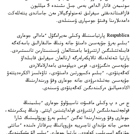
سونىمەن قاتار الداعى بەس جىل ىشىندە 5 ميلليون
قازاقستاندىقتى سيفرلىق تەحنولوگيالار مەن جاساندى ينتەللەكت
داعدىلارىنا وقىتۋ جوسپارى ۇسىنىلدى.
Respublica پارتياسىنىڭ وكىلى مەيرامگۇل ءمادالى جوعارى
ءبىلىم بەرۋ جۇيەسىن دامىتۋ جانە ونىڭ حالىقارالىق باسەكەگە
قابىلەتتىلىگىن ارتتىرۋعا باعىتتالعان ۇسىنىستارىن تانىستىردى.
پارتيا شەتەلدىك تالاپكەرلەرگە ارنالعان سيفرلىق قابىلداۋ
جۇيەسىن ەنگىزۋدى، قوس ديپلومدى باعدارلامالاردى
كەڭەيتۋدى، ءبىلىم ەكسپورتىن دامىتۋدى، تاۋەلسىز اككرەديتتەۋ
جۇيەسىن جەتىلدىرۋدى جانە جوعارى وقۋ ورىندارىنىڭ
اكادەميالىق ەركىندىگىن كەڭەيتۋدى ۇسىندى.
ج س د پ وكىلى ماقسۋت ناسيبۋلوۆ جوعارى ءبىلىمنىڭ
قولجەتىمدىلىگىن ارتتىرۋدى قولدايتىنىن ايتتى. ونىڭ پىكىرىنشە،
جوعارى وقۋ ورىندارىندا تەگىن ءبىلىم بەرۋ پوپۋليستىك شارا
ەمەس جانە مۇنداي تاجىريبە ەۋروپانىڭ بىرقاتار ەلىندە ءساتتى
جۇزەگە اسىرىلىپ كەلەدى. پارتيا جوعارى ءبىلىم الۋ مۇمكىندىگى