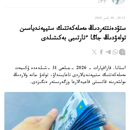
اۆتور
20:11, 05 تامىز 2026
ستۋدەنتتەردىڭ مەملەكەتتىك ستيپەندياسىن
تولەۋدىڭ جاڭا ءتارتىبى بەكىتىلدى
استانا. قازاقپارات - 2026 -جىلعى 31 -شىلدەدە ۇكىمەت
مەملەكەتتىك ستيپەنديالاردى تاعايىنداۋ، تولەۋ جانە ولاردىڭ
مولشەرىنە قاتىستى قاعيدالارعا وزگەرىستەر ەنگىزدى.