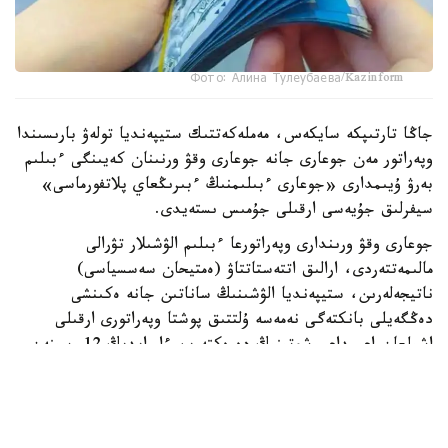
Фото: Алина Тулеубаева/Kazinform
جاڭا تارتىپكە سايكەس، مەملەكەتتىك ستيپەنديا تولەۋ بارىسىندا
وپەراتور مەن جوعارى جانە جوعارى وقۋ ورنىنان كەيىنگى ءبىلىم
بەرۋ ۇيىمدارى «جوعارى ءبىلىمنىڭ ءبىرىڭعاي پلاتفورماسى»
سيفرلىق جۇيەسى ارقىلى جۇمىس ىستەيدى.
جوعارى وقۋ ورىندارى وپەراتورعا ءبىلىم الۋشىلار تۋرالى
مالىمەتتەردى، ارالىق اتتەستاتتاۋ (ەمتيحان سەسسياسى)
ناتيجەلەرىن، ستيپەنديا الۋشىنىڭ ساناتىن جانە ەكىنشى
دەڭگەيلى بانكتەگى نەمەسە ۇلتتىق پوشتا وپەراتورى ارقىلى
اشىلعان اعىمداعى شوتىنىڭ دەرەكتەرىن ءار ايدىڭ 12-سىنەن
كەشىكتىرمەي جىبەرۋى ءتيىس.
ەگەر ايدىڭ 12- ءسى دەمالىس كۇنىنە سايكەس كەلسە، قۇجات
تاپسىرۋ مەرزىمى ودان كەيىنگى العاشقى جۇمىس كۇنىنە