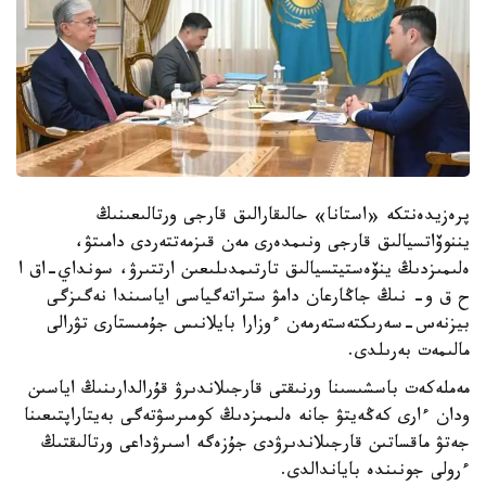
پرەزيدەنتكە «استانا» حالىقارالىق قارجى ورتالىعىنىڭ
يننوۆاتسيالىق قارجى ونىمدەرى مەن قىزمەتتەردى دامىتۋ،
ەلىمىزدىڭ ينۆەستيتسيالىق تارتىمدىلىعىن ارتتىرۋ، سونداي-اق ا
ح ق و- نىڭ جاڭارعان دامۋ ستراتەگياسى اياسىندا نەگىزگى
بيزنەس-سەرىكتەستەرمەن ءوزارا بايلانىس جۇمىستارى تۋرالى
مالىمەت بەرىلدى.
مەملەكەت باسشىسىنا ورنىقتى قارجىلاندىرۋ قۇرالدارىنىڭ اياسىن
ودان ءارى كەڭەيتۋ جانە ەلىمىزدىڭ كومىرسۋتەگى بەيتاراپتىعىنا
جەتۋ ماقساتىن قارجىلاندىرۋدى جۇزەگە اسىرۋداعى ورتالىقتىڭ
ءرولى جونىندە باياندالدى.