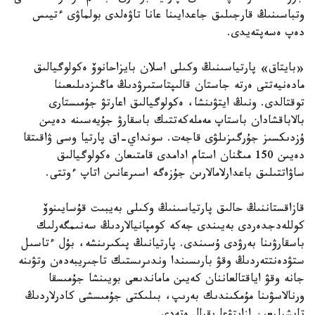
وتباسىنىڭ قارجىلىق جاعدايىنا عانا تاۋەلدى بولماۋى ءتيىس
دەپ ەسەپتەيدى.
«بايتاق» پارتياسىنىڭ وكىلى اسلان بايزاحانوۆ ەكولوگيالىق
مادەنيەتتى ەرتە جاستان قالىپتاستىرۋدىڭ ماڭىزدىلىعىنا
توقتالدى. ونىڭ ايتۋىنشا، ەكولوگيالىق اعارتۋ جۇمىستارى
بالاباقشادان باستاپ مەملەكەتتىك باسقارۋ جۇيەسىنە دەيىن
ۇزدىكسىز جۇرگىزىلۋى قاجەت. سونداي-اق پارتيا وسى ۋاقىتقا
دەيىن 150 مىڭنان استام ادامدى قامتىعان ەكولوگيالىق
ساۋاتتىلىق باعدارلامالارىن جۇزەگە اسىرعانىن اتاپ ءوتتى.
قازاقستاننىڭ حالىق پارتياسىنىڭ وكىلى بەيبىت قۇسايىنوۆ
كوللەدجدەردى بەيىندى جەكە كومپانيالاردىڭ سەنىمگەرلىك
باسقارۋىنا بەرۋدى ۇسىندى. پارتيانىڭ پىكىرىنشە، بۇل ءتاسىل
ستۋدەنتتەردىڭ وقۋ بارىسىندا وندىرىستىك تاجىريبەدەن وتۋىنە
جانە وقۋ اياقتالعاننان كەيىن ماماندىعى بويىنشا جۇمىسقا
ورنالاسۋىنا مۇمكىندىك بەرىپ، بىلىكتى جۇمىسشى كادرلاردىڭ