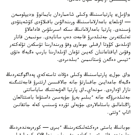
تاپشىلىعىن ازايتۋعا ىقپال ەتەدى.
«اۋىل» پارتياسىنىڭ وكىلى شاحماردان بايمانوۆ «ديپلوممەن
— اۋىلعا» باعدارلاماسىنىڭ ورىندالۋىن باقىلاۋدى كۇشەيتۋدى
ۇسىندى. پارتيا باعدارلامانىڭ ىسكە اسىرىلۋىن قاداعالاۋ
تەتىكتەرىن جەتىلدىرۋ قاجەت دەپ سانايدى. سونىمەن قاتار
اۋىلدىق كۆوتا ارقىلى جوعارى وقۋ ورىندارىنا تۇسكەن تۇلەكتەر
وقۋىن اياقتاعاننان كەيىن تۋعان اۋىلدارىنا بارىپ ەڭبەك ەتۋى
ءتيىس دەگەن ۇستانىمىن ءبىلدىردى.
«اق جول» پارتياسىنىڭ وكىلى دۋلات تاستەكەي پەداگوگتەردىڭ
ەڭبەك جاعدايىن جاقسارتۋ جانە جالاقىسىن ارتتىرۋ قاجەتتىگىنە
نازار اۋداردى. سونداي-اق پارتيا الەۋمەتتىك ساياساتتى
جەتىلدىرۋگە جانە ءبىلىم بەرۋ جۇيەسىن دامىتۋعا باعىتتالعان
زاڭنامالىق باستامالاردى جۇيەلى تۇردە ۇسىنىپ كەلە جاتقانىن
اتاپ ءوتتى.
جوبانىڭ باستى ەرەكشەلىكتەرىنىڭ ءبىرى — كورەرمەندەردىڭ