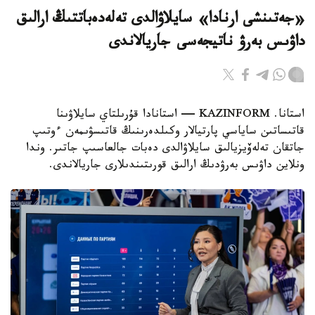
«جەتىنشى ارنادا» سايلاۋالدى تەلەدەباتتىڭ ارالىق
داۋىس بەرۋ ناتيجەسى جاريالاندى
استانا. KAZINFORM — استانادا قۇرىلتاي سايلاۋىنا
قاتىساتىن ساياسي پارتيالار وكىلدەرىنىڭ قاتىسۋىمەن ءوتىپ
جاتقان تەلەۆيزيالىق سايلاۋالدى دەبات جالعاسىپ جاتىر. وندا
ونلاين داۋىس بەرۋدىڭ ارالىق قورىتىندىلارى جاريالاندى.