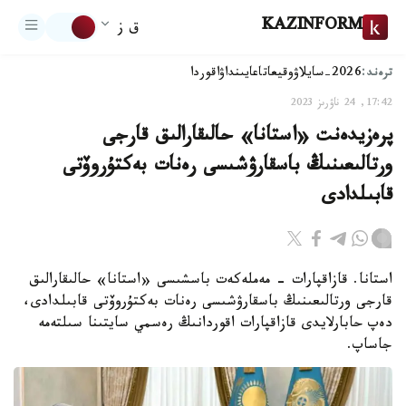
KAZINFORM
ق ز
ترەند:
2026-سايلاۋ
وقيعا
تاعايىنداۋ
اقوردا
17:42, 24 ناۋرىز 2023
پرەزيدەنت «استانا» حالىقارالىق قارجى
ورتالىعىنىڭ باسقارۋشىسى رەنات بەكتۇروۆتى
قابىلدادى
استانا. قازاقپارات - مەملەكەت باسشىسى «استانا» حالىقارالىق
قارجى ورتالىعىنىڭ باسقارۋشىسى رەنات بەكتۇروۆتى قابىلدادى،
دەپ حابارلايدى قازاقپارات اقوردانىڭ رەسمي سايتىنا سىلتەمە
جاساپ.