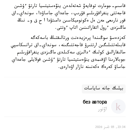
قاسىم-جومارت توقايەۆ شەتەلدەن ينۆەستيتسيا تارتۋ ءۇشىن
قاجەتتى ينفراقۇرىلىم قۇرىپ، جاعداي جاساۋدا، سونداي-اق
قور نارىعى مەن ەل ەكونوميكاسىن دامىتۋدا ا ح ق و- نىڭ
ماڭىزدى ءرول اتقاراتىنىن اتاپ ءوتتى.
كەزدەسۋ سوڭىندا پرەزيدەنت ورتالىقتىڭ باسەكەگە
قابىلەتتىلىگىن ارتتىرۋ قاجەتتىگىنە، سونداي-اق ترانسكاسپي
حالىقارالىق كولىك ءدالىزى سەكىلدى ماڭىزدى ينفراقۇرىلىم
جوبالارىنا اۋقىمدى ينۆەستيتسيا تارتۋ ءۇشىن قولايلى جاعداي
جاساۋ كەرەك ەكەنىنە نازار اۋداردى.
بيلىك جانە ساياسات
без автора
اۆتور
23:34, 05 تامىز 2026