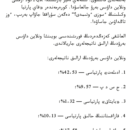
بەلسەندى قاتىسۋى. تىكەلەي ەفير بارىسىندا QR-كود ارقىلى
ونلاين داۋىس بەرۋ جالعاسۋدا. كورەرمەندەر «قاي پارتيا
وكىلىنىڭ ءسوزى ءوتىمدى؟“ دەگەن سۇراققا جاۋاپ بەرىپ، ءوز
تاڭداۋىن جاساۋدا.
العاشقى كەزەڭدەردىڭ قورىتىندىسى بويىنشا ونلاين داۋىس
بەرۋدىڭ ارالىق ناتيجەلەرى جاريالاندى.
ونلاين داۋىس بەرۋدىڭ ارالىق ناتيجەلەرى:
1. ادىلەت» پارتياسى — 42،53%؛
2. ج س د پ — 9،57%؛
3. «بايتاق» پارتياسى — 1،32%؛
4. قازاقستاننىڭ حالىق پارتياسى — 10،13%؛