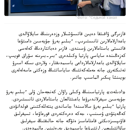
Фото: "Седьмой канал"
قازىرگى ۋاقىتقا دەيىن قاتىسۋشىلار وزدەرىنىڭ سايلاۋالدى
باعدارلامالارىن تانىستىرىپ، ءبىلىم بەرۋ جۇيەسىن دامىتۋعا
قاتىستى باستامالارىن ۇسىندى. قازىر دەباتتاردىڭ كەلەسى
كەزەڭىندە ساياسي پارتيا وكىلدەرى ءبىر-بىرىنە سۇراق قويىپ،
سايلاۋالدى باعدارلامالارداعى باسىمدىقتار، ولاردى ىسكە اسىرۋ
تەتىكتەرى جانە مەملەكەتتىك ساياساتتىڭ وزەكتى ماسەلەلەرى
بويىنشا پىكىر الماسىپ جاتىر.
«ادىلەت» پارتياسىنىڭ وكىلى راۋان كەنجەحان ۇلى ءبىلىم بەرۋ
جۇيەسىن سيفرلاندىرۋعا باعىتتالعان باستامالاردى تانىستىردى.
پارتيا ءبىلىم بەرۋ سالاسىندا جاساندى ينتەللەكتىنى قولدانۋدى
كەڭەيتۋدى ۇسىنىپ، جەكە دەرەكتەردى قورعاۋعا، تسيفرلىق
قاۋىپسىزدىكتى قامتاماسىز ەتۋگە جانە حالىقتىڭ سيفرلىق
ساۋاتتىلىعىن ارتتىرۋعا باسىمدىق بەرەتىنىن مالىمدەدى.