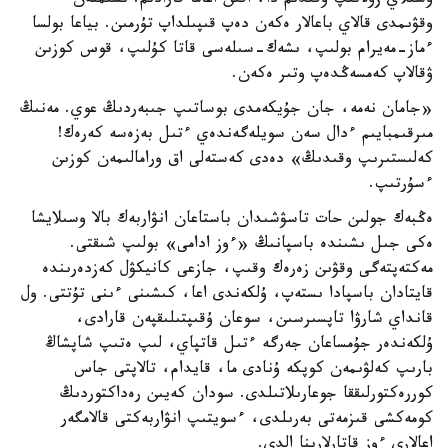
وسىلاي زۋلاتىپ وقىدىم دا، اقىن اعاما قارادىم. ىشىمنەن
وقۋىمدى قالاي باعالار ەكەن دەپ قىپىلداپ تۇرمىن. بياعا بولسا
ءماز-مەيرام بولىپ، ىشەك-سىلەسى قاتا كۇلىپ، قوس كوزىن
ۋقالاپ كەمسەڭدەپ وتىر ەكەن.
«جامان نەمە، جان جۇيكەمدى بوساتىپ جىبەردىڭ عوي. مەنىڭ
مىرقىمبايىم ءدال سەن سويلەگەندەي ءتىل بەزەسە كەرەك!
كەلىستىرىپ وقىدىڭ» دەدى كەستەلى اق ورامالىمەن كوزىن
ءسۇرتىپ.
ەڭبەك جولىن حات تاسۋشىدان باستاعان انۋاربەك بالا وسىلايشا
ەكى جىل ىشىندە باسپانىڭ «ءوز ادامى» بولىپ شىقتى.
مەكتەپتەگى وقۋىن زەرەك وقىپ، جازعى كانيكۋل كەزدەرىندە
قايتادان باسپادا ىستەپ، ۇلكەندى اعا، كىشىنى ءىنى تۇتتى. ول
قانداي شارۋا تاپسىرسىن، سوعان ۇقىپتىلىقپەن قارادى،
ۇلكەندەر جۇمساعان جەرگە ءتىل قاتپاي، لىپ ەتىپ شاپشاڭ
بارىپ كەلۋىمەن كوپكە ۇنادى ما، قايدام، تالاپتى جاس
كوررەكتورلىققا جوعارىلاتىلدى. سودان كەيىن رەداكتوردىڭ
كومەكشى قىزمەتى بەرىلدى، ءسويتىپ انۋاربەكتى قالامگەر
اعالارى ءوز قاتارلارىنا الدى.