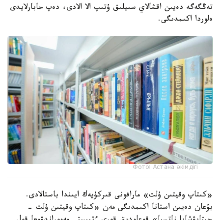
تەڭگەگە دەيىن اقشالاي سىيلىق ۇتىپ الا الادى، دەپ حابارلايدى
ەلوردا اكىمدىگى.
Фото: Астана әкімдігі
«كىتاپ وقيتىن ۇلت» مارافونى قىركۇيەك ايىندا باستالادى.
بۇعان دەيىن استانا اكىمدىگى مەن «كىتاپ وقيتىن ۇلت -