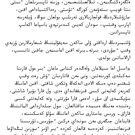
ەلگەزەكتىگىمەن، تىلالعىشتىعىمەن، وزىنە تاپسىرىلعان ءىستى
ىنتا قويىپ ىستەۋمەن كوزگە ءتۇستى. رەداكتسياداعى اقىن،
جازۋشىلاردىڭ قولجازبالارى تەرىلىپ بولعان سوڭ، ۇيلەرىنە
اپارىپ وقىتىپ، سودان كەيىن كىدىرتپەي باسپاعا اكەلىپ
تاپسىراتىن.
ۇلتىمىزدىڭ ارداقتى ۇلى ساكەن سەيفۋليننىڭ شىعارمالارىن ۇزبەي
وقىپ ءجۇردى، بىرتە-بىرتە اقىن اعاسىمەن جاقىن تانىسىپ،
ارالاساتىن بولدى.
«اسىل اعا سىيلاعان ولەڭدەر كىتابى ماعان ءبىر مول قازىنا
سەكىلدى كورىنەتىن. ونى مەن قاتارىنان ءۇش رەت وقىپ
شىقتىم دەپ ەسكە الادى انەكەڭ وتكەن شاقتى. اقىن اعانىڭ
كەربەز كەلبەتى كىسى قىزىققانداي ەدى. ول قارا بۇيرا شاشتى،
سۇيكىمدى اق سۇر، ادەمى قارا مۇرتتى، وتە كەلبەتتى كىسى
رەتىندە مەنىڭ ەسىمدە ساقتالعان. سول جىلدارداعى الماتىنىڭ
قازاق- ورىس جاستارى ساكەن اعانىڭ سۇلۋ كەسكىنىنە،
قايناعان جىگەرى مەن سونداي ەركىن ءجۇرىس-تۇرىسىنا
قىزىعاتىنبىز. كەزدەسە قالعان كەزدە ءبىر اۋىز ءسوزىن تىڭداۋعا