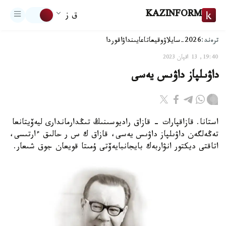
KAZINFORM
ق ز
ترەند:
2026-سايلاۋ
وقيعا
تاعايىنداۋ
اقوردا
19:40, 13 اقپان 2023
داۋىلپاز داۋىس يەسى
استانا. قازاقپارات - قازاق راديوسىنىڭ تىڭدارماندارى ليەۆيتانعا
تەڭەلگەن داۋىلپاز داۋىس يەسى، قازاق ك س ر حالىق ءارتىسى،
اتاقتى ديكتور انۋاربەك بايجانبايەۆتى ۇمىتا قويعان جوق شىعار.