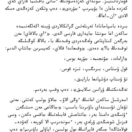
قۇمارتاتىنبىز. سونداي كەزدەسۋدىڭ ءساتى باقىتىما قاراي كەي
كەزدە ماعان دا بۇيىرىپ ءجۇردى»، دەپ وتكەن كەزەڭدى ەسكە
الادى ءان-اعاڭ.
بىردە باسپاحانادا تەرىلەتىن گرانكالاردى ۇيىنە اكەلگەنىمدە
ساكەن اعا سونشا جايدارى قارسى الدى. «ءاي بالاقاي! مەن
بەرگەن كىتاپتاعى ولەڭدەردى وقىدىڭ با، بالاڭ كوڭىلىڭە
توقىدىڭ با؟» دەدى. «وقىعاندا قالاي، كەيبىرىن جاتتاپ الدىم:
«ازامات، جۇنجىمە، جۇرمە بوس،
قول ۇستاس، بىرىگىپ، تىزە قوس.
تۋ ۇستاپ دۇشپانعا بارايىق،
تەڭدىكتىڭ ۇرانىن سالايىق»، دەپ وقىپ بەردىم.
اسەرشىل ساكەن اعانىڭ ءوڭى الاۋ- جالاۋ بولىپ كەتتى. مەنى
تۋعان تۋىسىنداي باۋىرىنا باسىپ: «جاڭاعى مەن ەستىگەن
ءۇنىڭدى دامىتا بەر، جاتتاعىش قابىلەتىڭ جاقسى ەكەن، وسى
قىزىل شوعىڭدى ۇرلەي بەر، ءسوندىرىپ الا كورمە، كەۋدە-
قولامتاڭدا جىگەر قايراتىڭ مول بولسىن، اياۋلى باۋىرىم!» دەپ