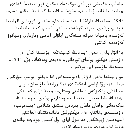
جاساپ، ەكىنشى توپتاعى مۇگەدەك دەگەن قورىتىندىعا كەلدى.
«مايدانعا قاتىسۋعا ەندى جارامايسىڭ، ەلىڭە قايتاسىڭ» دەدى.
1943-جىلدىڭ قاراشا ايىندا جانىنداي جاقسى كورەتىن الماتىعا
قايتىپ ورالدى. بىردە كوشەدە سىلتي باسىپ كەلە جاتقاندا
كەزىندە باسپادا بىرگە ىستەگەن اياۋلى اعاسى ومارعازى وسپانوۆ
كەزدەسە كەتتى.
«ءانۋارجان، سەن ءبىزدىڭ كوميتەتكە جۇمىسقا كەل. ەر
داۋىستى ديكتور بولماي تۇرعانى» دەيدى ومەكەڭ. بۇل 1944-
جىلدىڭ ماۋسىم ايى بولاتىن.
سول جىلدارداعى قازاق راديوسىنداعى اعا ديكتور بولىپ جۇرگەن
مينا سەيىتوۆا اپاسى انەكەڭدى ديكتورلىققا باۋلىعان، ونى
سىناقتان وتكىزگەن العاشقى ۇستازى. «مينا اپاي كەيىنگى
بۋىننىڭ عانا ەمەس، مەنىڭ دە ۇستازىم بولدى. سوعىستىڭ
مۇگەدەگى بولعان ماعان بىردەن ىستىق ىقىلاس ءبىلدىرىپ،
داۋىسىمدى ۇناتقان دا، ديكتورلىق ماماندىقتىڭ العاشقى
الىپپەسىن ۇيرەتكەن دە سول اپاي. ول كىسى جومارت جاندى
عازيز ادام عوي» دەپ ەسكە الادى.