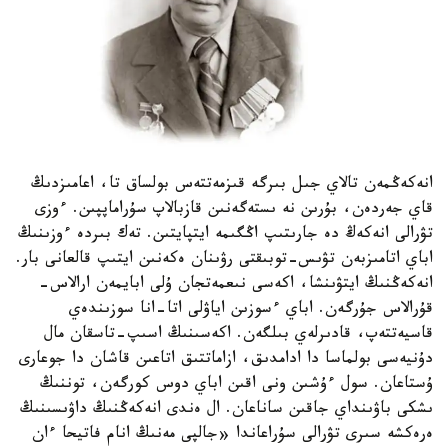
انەكەڭمەن تالاي جىل بىرگە قىزمەتتەس بولساق تا، اعامىزدىڭ
قاي جەردەن، بۇرىن نە ىستەگەنىن قازبالاپ سۇراماپپىن. ءوزى
تۋرالى انەكەڭ دە جارىتىپ اڭگىمە ايتپايتىن. تەك بىردە ءوزىنىڭ
اباي اتامىزبەن تۋىس-توبىقتى رۋىنان ەكەنىن ايتىپ قالعانى بار.
انەكەڭنىڭ ايتۋىنشا، اكەسى نىعمەتجان ۇلى ابايمەن ارالاس-
قۇرالاس جۇرگەن. اباي ءسوزىن اياۋلى اتا-انا سوزىندەي
قاسيەتتەپ، قادىرلەي بىلگەن. اكەسىنىڭ اسىپ-تاسقان مال
دۇنيەسى بولماسا دا ادامدىق، ازاماتتىق اتاعىن قاشان دا جوعارى
ۇستاعان. سول ءۇشىن ونى اقىن اباي دوس كورگەن، توننىڭ
ىشكى باۋىنداي جاقىن ساناعان. ال ەندى انەكەڭنىڭ داۋىسىنىڭ
ەرەكشە سىرى تۋرالى سۇراعاندا «جالپى مەنىڭ انام فاتيحا ءان