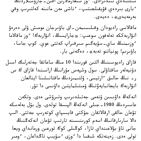
سىلتىدەي تىندىرادى. ءوز شىعارمالارىن اقىن-جازۋشىلاردىڭ
ءبارى بىردەي قۇيقىلجىتىپ، ءناشى مەن مانىنە كەلتىرىپ وقي
بەرمەيدى»، دەيدى.
ماقالاسى راديودان وقىلىسىمەن-اق باۋىرجان مومىش ۇلى دەرەۋ
انۋاربەككە تەلەفون سوعىپ: «جارايسىڭ، انۋاربەك! ءوز ماقالاما
ءوزىمنىڭ ساي-سۇيەگىم سىرقىراپ كەتتى عوي. كوپ جاسا،
باۋىرىم! پونياتنو تەبە»، دەگەنى بار.
قازاق راديوسىنىڭ التىن قورىندا 10 مىڭ ساعاتقا جەتەرلىك اسىل
دۇنيەلەر ساقتاۋلى. سول وشپەس مۇرانىڭ اراسىندا قازاق ك س
ر- نىڭ حالىق ءارتيسى، ۇلتىمىزدىڭ ماقتانىشىنا اينالعان
انۋاربەك بايجانبايەۆتىڭ ۇمىتىلمايتىن داۋىسى دا تۇر.
انەكەڭ داۋىسىن ۇنەمى جەتىلدىرىپ وتىرۋشى ەدى. وتكەن
عاسىردىڭ 1980-جىلى انەكەڭ الپىسقا تولدى. ول بۇل بەلەسكە
تۋعان حالقى ارقالاتقان جۇكتى قايىسپاي كوتەرىپ جەتتى. الىپ
دالا سارىارقانىڭ اسەم كورىنىسىنە تارتىپ تۋعان انەكەڭنىڭ
جانى تاۋ بۇلاعىنداي تازا، كوڭىلى كوك تورعىن ورمانداي ويعا
تولى ەدى. زەينەتكە شىقسا دا ءوزى ءسۇيىپ تاڭداعان، ءومىر