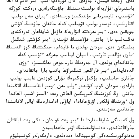
ەدى. وجەت قيمىل، جاۋدى ءدال كوزدەپ اتىپ ءبىر ادىم دا العا
باستىرماي انۋاربەك بولىمشەسىنىڭ جاۋىنگەرلەرى ەرەكشە كوزگە
ءتۇسىپ، تاپسىرمانى مۇلتىكسىز ورىندادى. ءبىراق سەل بولىپ
اقتارىلىپ، نوسەر بولىپ قۇيىلىپ كەلە جاتقان جاۋدىڭ كۇشى
جويقىن ەدى. ءبىر مەزەتتە انۋاربەك داۋىل شايقاعان تەرەكتەي
تەڭسەلىپ بارا جاتتى. قۇلاعىنىڭ تۇبىنەن ءبىر كۇشتى شىڭىل
بىلىنگەن ەدى. سودان بولدى ما قايدام، جىگىتتىڭ كوز الدىنىڭ
ءبارى بۋالدىر تارتىپ، اسپان اينالىپ جەرگە ءتۇسىپ كەلە
جاتقانداي بولدى. ال جەردىڭ بار-جوعى بەلگىسىز، ءوزى
الدەقايداعى ءبىر قاراڭعى شىڭىراۋعا باتىپ بارا جاتقانداي.
جانارى جابىلىپ، بۇكىل توڭىرەك نۇرلى كوزدەن عايىپ بولىپ
بارادى. سودان كوپ كۇندەر ءولىم مەن ءومىر ايقاسىنىڭ الاڭىندا
جاتتى. وڭ كوزىنىڭ كىرپىگىن العاش رەت ءالسىز اشىپ العاندا
ول ءوزىنىڭ ۇلكەن اۋرۋحانادا، اياۋلى ادامداردىڭ ايالى الاقانىندا
جاتقانىن سەزىندى.
ول كەيىنگى شايقاستاردا دا ءبىر رەت قولدان، ەكى رەت اياقتان
جاراقاتتاندى. دەنساۋلىعىنىڭ اۋىر جاعدايىمەن
مەدنوگورسكىدەگى گوسپيتالدا ەمدەلدى. دارىگەرلەر كونسيليۋم