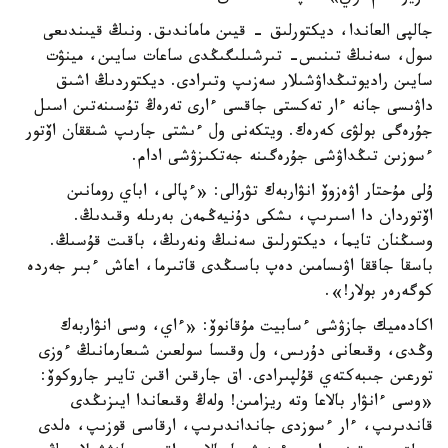
جالپى العاندا، ديكتورلىق - قيىن ماماندىق. ونىڭ قيىندىعى
سول، سەنىڭ تىنىس- تىرشىلىگىڭدى ساعات سايىن، مينۋت
سايىن راديوتىڭداۋشىلار سەزىپ وتىرادى. ديكتوردىڭ اشىق
داۋىسى جانە ءار تەكستى جاقسى ءارى تەرەڭ تۇسىنەتىن اسىل
جۇرەگى بولۋى كەرەك. ويتكەنى ول ءىشتى جارىپ شىققان اۆتور
ءسوزىن تىڭداۋشى جۇرەگىنە جەتكىزۋشى ادام.
ۇلى مۇحتار اۋەزوۆ انۋاربەك تۋرالى: «ءپالى، اباي رومانىن
اۆتوردان دا اسىرىپ، ىشكى دۇنيەڭمەن بەرىلە وقىدىڭ.
وسىڭنان تايما، ديكتورلىق سەنىڭ ونەرىڭ، باقىت قۇسىڭ.
باسقا جاققا اۋىسامىن دەپ باسىڭدى قاتىرما، اعاش ءبىر جەردە
كوگەرەر بولار!».
اكادەميك جازۋشى ءسابيت مۇقانوۆ: «ءاي، وسى انۋاربەك
وڭدى، وقىعانى دۇرىس، ول وقىسا سولعىن شىعارمانىڭ ءوزى
تورعىن جىبەكتەي قۇلپىرادى. اق جارقىن اقىن تايىر جاروكوۆ:
«وسى ءانۋار بالاعا وتە ريزامىن! ولەڭ وقىعاندا ايىزىڭدى
قاندىرىپ، ءار ءسوزدى جانداندىرىپ، ارقاسى قوزىپ، ەلدى