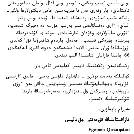
بويى باسىن ءيىپ وتكەن، ءومىر بويى ادال بولعان ديكتورلىقتى
تاستاماي، بار ونەرى مەن تاجىريبەسىن جاس ديكتورلارعا ۇلگى-
ونەگە ەتىپ ءجۇردى. زەينەتكە شىقسا دا، ۇيدە بوس وتىرا
الماي، ءارى دەنساۋلىعى سىر بەرىپ جۇرسە دە ەفيرگە شىعىپ،
ءتۇرلى حابارلاردى وقۋدان شارشامادى. سونداي كۇندەردىڭ
بىرىندە جۇرەگى قىسىپ، جەدەل جاردەم شاقىرۋعا تۋرا كەلدى.
اۋرۋحانادا ۇزاق جاتتى. الايدا دەندەگەن دەرت اقىرى انەكەڭدى
66 جاسقا قاراعان شاعىندا الىپ تىندى.
وكىنگەنمەن وتكەننىڭ قايتىپ كەلمەسى تاعى بار.
كوڭىلگە مەدەت بولارى - داۋىلپاز داۋىس يەسى، حالىق ءارتىسى
انۋاربەك بايجانبايەۆتىڭ ەسىمىن ۇمىتپايتىن حالقى مەن ءوزى
تاربيەلەپ، وسىرگەن ۇل-قىزدارى، نەمەرەلەرىنىڭ بارىنا
شۇكىرشىلىك ەتەمىز.
مەيرام بايعازين،
قازاقستاننىڭ قۇرمەتتى جۋرناليسى
Egemen Qazaqstan