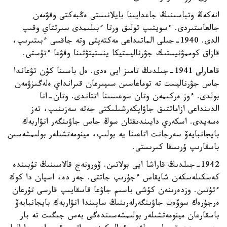
انەكەڭ وتباسىنىڭ جاعدايىنا بايلانىستى ەڭبەكتى وقۋمەن
جالعاستىردى. ءسويتىپ تولىق ورتا ءبىلىمدى سىرتتاي وقىپ
الدى. 1940-جىلى الماتىداعى مەكتەپتى وتە جاقسى ءبىتىرىپ،
قازاق كوممۋنيستىك جۋرناليستيكا ينستيتۋتىنا وقۋعا ءتۇستى.
قاھارلى 1941-جىلدىڭ تامىز ايى ەدى. ەل باسىنا كۇن تۋعاندا
جاس جۋرناليست تە توماعاسىن سىپىرعان قىرانداي ەلەگىزۋمەن
بولدى. ءوز ەركىمەن وتان سوعىسىنا اتتاندى. وتان-انا
الدىنداعى ازاماتتىق جاۋاپكەرشىلىكتى جەتە سەزىنىپ، تەز
ەسەيدى. اسكەري دايىندىقتان سوڭ جاس جاۋىنگەر انۋاربەك
بايجانبايەۆ سەرجانت اتاعىنا يە بولىپ، مينومەتشىلەر بولىمشەسىن
باسقارىپ ۇرىسقا كىرىستى.
1942-جىلدىڭ قاراشا ايى بولاتىن. ۆورونەج قالاسىنىڭ تۇبىندە
كەسكىلەسكەن شايقاس ءجۇرىپ جاتتى. جەر دە، اسپان دا كوك
ءتۇتىن. وزدەرىنەن كۇشى باسىم جاۋعا قاسقايىپ قارسى تۇرعان
ەرجۇرەك سوۆەت جاۋىنگەرلەرىنىڭ ساپىندا انۋاربەك بايجانبايەۆ
باسقارعان مينومەتشىلەر بولىمشەسىندەگى بەس جىگىت تە بار