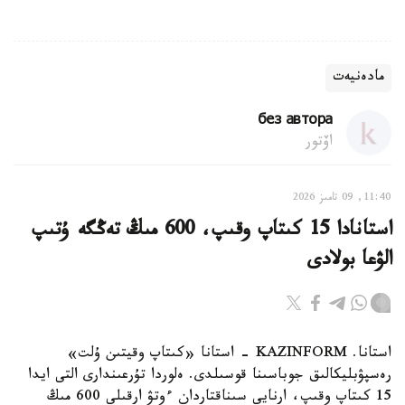
مادەنيەت
без автора
اۆتور
11:40, 09 تامىز 2026
استانادا 15 كىتاپ وقىپ، 600 مىڭ تەڭگە ۇتىپ
الۋعا بولادى
استانا. KAZINFORM - استانا «كىتاپ وقيتىن ۇلت»
رەسپۋبليكالىق جوباسىنا قوسىلدى. ەلوردا تۇرعىندارى التى ايدا
15 كىتاپ وقىپ، ارنايى سىناقتاردان ءوتۋ ارقىلى 600 مىڭ