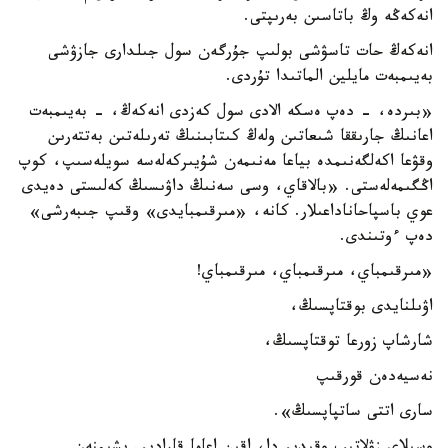
انەكەڭە وڭ باتاسىن بەرىپتى.
انەكەڭ حات تاسۋشى بولىپ جۇرگەن سول جىلدارى جازۋشى
بەيىمبەت مايلين الماتىدا تۇردى.
«بىردە، - دەپ ەسكە الادى سول كەزدى انەكەڭ، - بەيىمبەت
اعانىڭ جارىققا شىعاتىن ولەڭ كىتابىنىڭ تەرىلەتىن بەتتەرىن
وقۋعا اكەلگەنىمدە بياعا مەنىمەن شۇيىركەلەسە سويلەسىپ، كوپ
اڭگىمەلەستى. «بالاقاي، وسى سەنىڭ داۋىسىڭ كەلىستى دەيدى
عوي باسپاحاناداعىلار. كانە، «مىرقىمبايدى» وقىپ جىبەرشى»
دەپ ءوتىندى.
«مىرقىمباي، مىرقىمباي، مىرقىمباي!
اۋىلنايدى بوقتاپسىڭ،
شارشاپ زورعا توقتاپسىڭ،
نەسيەدەن قورقىپ
سارى اتتى ساتپاپسىڭ».