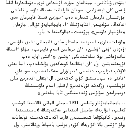
ايتۋدى ۇناتاتىن، جينالعان جۇرت اۋىلداعى توي-دۋمانداردا اناما
ۇنەمى ءان ايتقىزاتىن. سوعان قاراعاندا مەنىڭ داۋسىم ناعاشى
جۇرتىمنان دارىعان شىعار» دەپ ءسوزىن قىسقا قايىرعان ەدى
انەكەڭ. سۇلەيمەن اقتايەۆتىڭ ءا. بايجانبايەۆ تۋرالى جازعان
«داۋىلپاز داۋىس» پوۆەست-ديالوگىندا دا بار.
«اۋىلداستارى، اسىرەسە جاستار جاعى فاتيحانى اشىق داۋىسى،
اۋەزدى ءۇنى ءۇشىن، ءان ىرعاعىن اسەم قايىرىپ، سۇلۋ ءاننىڭ
ساندۋعاشى بولا بىلەتىندىگى ءۇشىن «ءانشى اپا» دەپ
قۇرمەتتەيتىن. ول ءان ايتقاندا كومەكەيى بۇلكىلدەپ، الما بەتى
الاۋلاپ قىزارىپ، دەنەسى ءبىرتۇرلى جەڭىلدەنىپ، سونداي
ءتاتتى دە ىپ-ىستىق كۇي كەشەتىن. ال ايتقان اندەرىن سان
قۇبىلتىپ، وزگەشە تۇرلەندىرۋ ارقىلى اسەم داۋىسىنىڭ
دومبىرامەن سۇلۋلىق ۇندەستىگىن تابا بىلەتىن».
...بايجانبايەۆتار وتباسى 1931-جىلى الماتى قالاسىنا كوشىپ
كەلىپ، انۋاربەك جامبىل اتىنداعى مەكتەپتىڭ 6-سىنىبىندا
وقىدى. كانيكۋلعا شىعىسىمەن قارت اكە-شەشەسىنە قولعانات
بولۋ ءۇشىن بالا انۋاربەك كۋرەر بولىپ باسپاعا ورنالاستى. ول