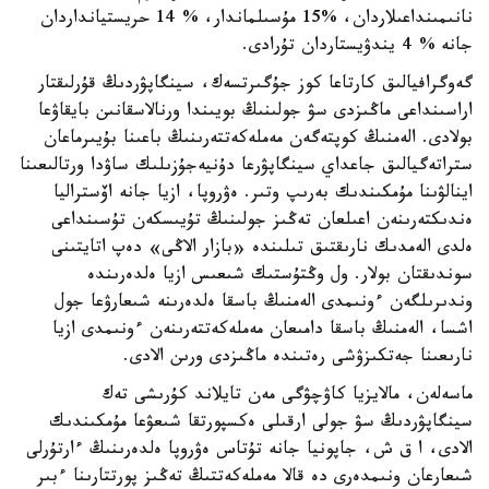
نانىمىنداعىلاردان، %15 مۇسىلماندار، % 14 حريستيانداردان
جانە % 4 يندۋيستاردان تۇرادى.
گەوگرافيالىق كارتاعا كوز جۇگىرتسەك، سينگاپۋردىڭ قۇرلىقتار
اراسىنداعى ماڭىزدى سۋ جولىنىڭ بويىندا ورنالاسقانىن بايقاۋعا
بولادى. الەمنىڭ كوپتەگەن مەملەكەتتەرىنىڭ باعىنا بۇيىرماعان
ستراتەگيالىق جاعداي سينگاپۋرعا دۇنيەجۇزىلىك ساۋدا ورتالىعىنا
اينالۋىنا مۇمكىندىك بەرىپ وتىر. ەۋروپا، ازيا جانە اۆستراليا
ەندىكتەرىنەن اعىلعان تەڭىز جولىنىڭ تۇيىسكەن تۇسىنداعى
ەلدى الەمدىك نارىقتىق تىلىندە «بازار الاڭى» دەپ اتايتىنى
سوندىقتان بولار. ول وڭتۇستىك شىعىس ازيا ەلدەرىندە
وندىرىلگەن ءونىمدى الەمنىڭ باسقا ەلدەرىنە شىعارۋعا جول
اشسا، الەمنىڭ باسقا دامىعان مەملەكەتتەرىنەن ءونىمدى ازيا
نارىعىنا جەتكىزۋشى رەتىندە ماڭىزدى ورىن الادى.
ماسەلەن، مالايزيا كاۋچۋگى مەن تايلاند كۇرىشى تەك
سينگاپۋردىڭ سۋ جولى ارقىلى ەكسپورتقا شىعۋعا مۇمكىندىك
الادى، ا ق ش، جاپونيا جانە تۇتاس ەۋروپا ەلدەرىنىڭ ءارتۇرلى
شىعارعان ونىمدەرى دە قالا مەملەكەتتىڭ تەڭىز پورتتارىنا ءبىر