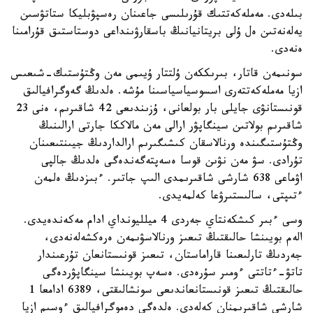
بىلەدى. مەملەكەتتىك قۇرىلىسى جاعىنان رەسپۋبليكا ستاتۋسىن
يەلەنەتىن ەل ۇلى بريتانيانىڭ باسقارۋىنداعى دوستاستىق قۇرامىنا
ەنەدى.
سونىمەن قاتار، بىرىككەن ۇلتتار ۇيىمى مەن وڭتۇستىك-شىعىس
ازيا مەملەكەتتەرى اسسوسياسياسىنا مۇشە. ەلدىڭ گەوگرافيالىق
قونىستانۋى جايلى بار بولعانى، ۇزىندىعى 42 شاقىرىم، ەنى 23
شاقىرىم بولاتىن سينگاپۋر ارالى مەن مالاككا جارتى ارالىنىڭ
وڭتۇستىگىندە ورنالاسقان كىشىگىرىم ارالداردىڭ جيىنتىعىنان
تۇرادى. سۋ مەن نۋىن قوسا ەسەپتەگەندەگى ەلدىڭ جالپى
اۋماعى 638 شارشى شاقىرىمدى الىپ جاتىر. ءبىزدىڭ ەلمەن
ءتىپتى، سالىستىرۋعا كەلمەيدى.
وسى ءبىر كىشكەنتاي جەردى 4 ميلليونداي ادام مەكەندەيدى.
الەم بويىنشا حالىقتىڭ تىعىز ورنالاسۋىمەن ەرەكشەلەنەدى،
جەردىڭ تارلىعىنا قاراماستان، تىعىز قونىستانعان تۇرعىندار
تاتۋ-ءتاتتى ءومىر سۇرەدى. ەسەپ بويىنشا سينگاپۋردەگى
حالىقتىڭ تىعىز قونىستانعاندىعى سونشالىقتى، 6389 ادامعا 1
شارشى شاقىرىمنان كەلەدى. ەلدەگى دەموگرافيالىق ءوسىم ازيا