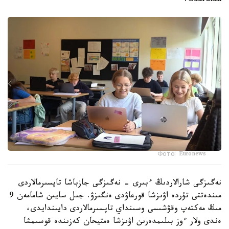
Guardian.
Фото: Euronews
نەگىزگى شارالاردىڭ ءبىرى - نەگىزگى جازباشا تاپسىرمالاردى
مىندەتتى تۇردە اۋىزشا قورعاۋدى ەنگىزۋ. جىل سايىن شامامەن 9
مىڭ مەكتەپ وقۋشىسى وسىنداي تاپسىرمالاردى دايىندايدى،
ەندى ولار ءوز بىلىمدەرىن اۋىزشا ەمتيحان كەزىندە قوسىمشا