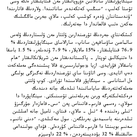
سينگاپۋرلىقتار سانالاتىن ەۋروپالىقتار مەن قىتايلىقتار ەلگە وسى
تۇستا كەلىپ، ءسىڭىپ كەتكەندەر ساناتىندا. ولاردىڭ قاتارىندا
ءۇندىستاننان ۇدەرە كوشىپ كەلىپ، مالاي جەرىن ماڭگىلىك
مەكەن ەتىپ قالعاندار دا جەتەرلىك.
كىشكەنتاي جەردىڭ تۇرعىندارىن ۇلتتار مەن ۇلىستاردىڭ ۇلەس
سالماعىن ساۋساقپەن ساناپ، سارالاساق سينگاپۋرلىقتاردىڭ %
76،9 قىتايلىقتار، %15 مالايلار، % 7،9 ۇندىلەر، % 1.5 باسقا
دا ەتنيكالىق توپتار - پاكىستاندىقتار مەن شريلانكالىقتار ءھام
باسقالار قۇرايدى. ازيا «جولبارىسىن» قالا پىشىندەگى مەملەكەت
دەپ اتايدى. وسى اتاۋىنا ساي تۇرعىنداردىڭ نەگىزگى بولىگى
ەل استاناسى - سينگاپۋر قالاسىندا تۇرادى. كوپ ۇلتتى
مەملەكەتتەردىڭ ساياساتىندا تىلدىك جانە دىندىك
ەرەكشەلىكتەرگە ورىن بەرىلەتىنى تۇسىنىكتى. سينگاپۋردا دا
سولاي، رەسمي قارىم-قاتىناس پەن ءىس-قاعازدار جۇرگىزۋ
ءتىلى رەتىندە 4 ءتىل - مالاي، قىتاي، تاميل جانە اعىلشىن
تىلدەرىنە باسىمدىق بەرىلگەن. سول سەكىلدى، ءدىني نانىم-
سەنىم بويىنشا دا قارىم-قاتىناس كۇردەلى. قۇداي جولىنداعى
حالىقتىڭ % 32 بۋدديستەردەن، % 22 داوسيزم