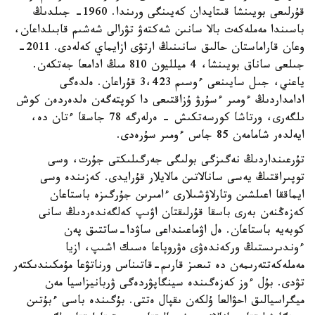
قۇرلىعى بويىنشا قىتايدان كەيىنگى ورىندا. 1960- جىلدىڭ
باسىندا مەملەكەت بالا سانىن شەكتەۋ تۋرالى شەشىم قابىلداعان،
وعان قاراماستان حالىق سانىنىڭ ارتۋى ازايماي كەلەدى. 2011-
جىلعى ساناق بويىنشا، 4 ميلليون 810 مىڭ ادامعا جەتكەن.
ياعني، جىل سايىنعى ءوسىم 3،423 قۇراعان. ەلدەگى
ادامداردىڭ ءومىر ءسۇرۋ ۇزاقتىعى دا كوپتەگەن ەلدەردەن كوش
ىلگەرى، ورتاشا كورسەتكىش - ەرلەرگە 78 جاسقا ءتان دە،
ايەلدەر شامامەن 85 جاس ءومىر سۇرەدى.
تۇرعىنداردىڭ نەگىزگى بولىگى جەرگىلىكتى جۇرت، وسى
توپىراقتىڭ يەسى سانالاتىن مالايلار قۇرايدى. كەزىندە وسى
ايماققا اعىلشىن وتارلاۋشىلارى ءامىرىن جۇرگىزە باستاعان
كەزەڭنەن بەرى باسقا قۇرلىقتان اۋىپ كەلگەندەردىڭ سانى
كوبەيە باستاعان. ەل اۋماعىنداعى ساۋدا-ساتتىق پەن
ءوندىرىستىڭ وركەندەۋى ەۋروپاعا ەسىك اشىپ، ازيا
مەملەكەتتەرىمەن دە تىعىز قارىم-قاتىناس ورناتۋعا مۇمكىندىكتەر
تۋدى. بۇل ءوز كەزەگىندە سينگاپۋردەگى ۋربانيزاسيا مەن
ميگراسيالىق احۋالعا ۇلكەن ىقپال ەتتى. بۇگىندە باسى ءبۇتىن