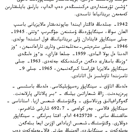
سونىڭ ورتالىعىنا قارادى. بريتاندىقتار سينگاپۋردىڭ دامۋى
ءۇشىن تۇرعىنداردى ەركىنسىڭدەر دەپ الداپ، بارلىق بايلىقتارىن
كەمەمەن بريتانياعا تاسىدى.
1942- جىلدىڭ قاڭتار ايىندا جاپوندىقتار مالايزيانى باسىپ
العان سوڭ، سينگاپۋردىڭ ۇستىنەن جۇگىرىپ ءوتتى. 1945-
جىلى سينگاپۋر قايتادان ۇلى بريتانيانىڭ قول استىندا بولدى.
1946- جىلى سترەيتس-سەتلمەنتس وتارى تاراعانىمەن، ءوز
الدىنا ەل بولا المادى. 1959- جىلعا قاراي، «ءوز ەلىڭدى
ءوزىڭ باسقار» دەگەن ەركىندىككە جەتەدى. 1963- جىلى
سينگاپۋر مالايزيا قۇرامىنا كىرگەنىمەن، 1965- جىلى 9-
تامىزىندا تاۋەلسىز ەل اتانادى.
ەلدىڭ اتاۋى - سينگاپۋر رەسپۋبليكاسى. ەلدىڭ باسشىسى -
پرەزيدەنت. زاڭ شىعاراتىن بيلىك - ءبىر پالاتالى پارلامەنت.
گەوگرافيالىق ورنالاسۋى - وڭتۇستىك شىعىس ازيا. استاناسى -
سينگاپۋر قالاسى. جەر كولەمى - 692،7 شارشى شاقىرىم.
حالقىنىڭ سانى - 4425720 ادام. اقشا بىرلىگى - سينگاپۋر
دوللارى. وڭتۇستىك-شىعىس ازياداعى اۋزىن ايعا بىلەگەن
مەملەكەت - سينگاپۋردى الەمنىڭ جۇرتى قالا-مەملەكەت دەپ