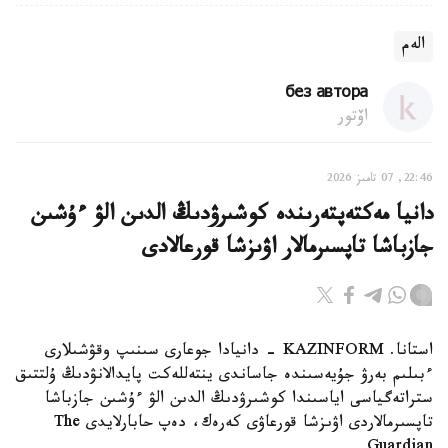
الەم
без автора
اۆتور
22:46, 07 تامىز 2026
دانيا مەكتەپتەرىندە كوشىرۋدىڭ الدىن الۋ ءۇشىن
جازباشا تاپسىرمالار اۋىزشا قورعالادى
استانا. KAZINFORM - دانيادا جوعارى سىنىپ وقۋشىلارى
ءبىلىم بەرۋ جۇيەسىندە جاساندى ينتەللەكت پايدالانۋدىڭ ۇلتتىق
ستراتەگياسى اياسىندا كوشىرۋدىڭ الدىن الۋ ءۇشىن جازباشا
تاپسىرمالاردى اۋىزشا قورعاۋى كەرەك، دەپ حابارلايدى The