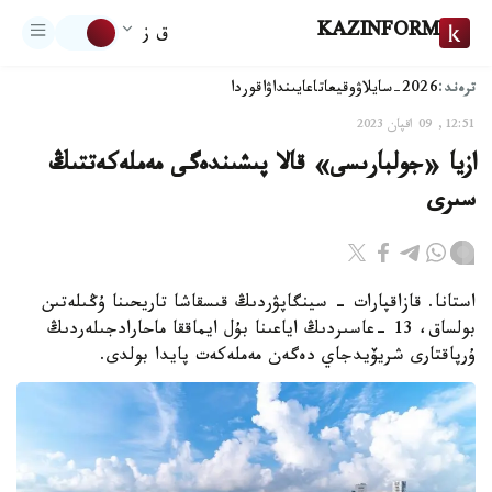
KAZINFORM
ق ز
ترەند:
2026-سايلاۋ
وقيعا
تاعايىنداۋ
اقوردا
12:51, 09 اقپان 2023
ازيا «جولبارىسى» قالا پىشىندەگى مەملەكەتتىڭ
سىرى
استانا. قازاقپارات - سينگاپۋردىڭ قىسقاشا تاريحىنا ۇڭىلەتىن
بولساق، 13 -عاسىردىڭ اياعىنا بۇل ايماققا ماحارادجىلەردىڭ
ۇرپاقتارى شريۆيدجاي دەگەن مەملەكەت پايدا بولدى.