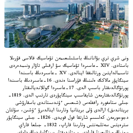
ونى شري تري بۋانانىڭ باسشىلىعىمەن تۋماسيك قالاسى قۇرىلا
باستادى. XIV -عاسىردا تۋماسيك سۋ ارقىلى تاۋار ونىمدەردى
تاسىمالدايتىن ورتالىققا اينالدى. XV -عاسىردىڭ باسىندا
سينگاپۋر مالاكك ەلىنىڭ قۇرامىنا ەندى. 16-عاسىردىڭ باسىندا
پورتۋگالدىقتار باسىپ الدى. 17-عاسىردا گوللانديالىقتار
پورتۋگالدىقتارمەن شايقاسىپ سينگاپۋردى تارتىپ الدى. 1819-
جىلى ستامفورد راففلەس (شىعىس ءۇندىستاندى باسقارۋشى
بريتاندىق) ارالدى ۇلى بريتانيا وتارىنا اينالدىرۋ ءۇشىن، سۇلتان
دجوحورمەن كەلىسىم شارتقا قول قويدى. 1826- جىلى سينگاپۋر
سترەيتس سەتلمەنتس وتارىنا قاراپ، 1832- جىلعا قاراي