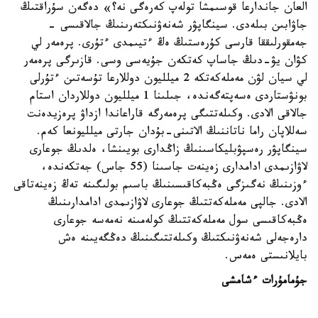
العان جاندارعا قوسىمشا تولەپ كەرەگى نە؟» دەگەن سۇراقتىڭ
جاۋابىن بىلەدى. سينگاپۋر شەنەۋنىكتەرىنىڭ جالاقىسى -
جەمقورلىققا قارسى كۇرەستىڭ ەڭ ءتيىمدى ءتۇرى. پرەمەر لي
كۋان يۋ-دىڭ جاساپ كەتكەن جۇيەسى وسى. قازىرگى پرەمەر
لي سيان لۋن مەملەكەتكە 2 ميلليون دوللارعا تۇسەتىن ءتۇرلى
بونۋستاردى ەسەپتەگەندە، جىلىنا 1 ميلليون دوللاردان استام
جالاقى الادى. وكىلەتتىگى پرەمەرگە قاراعاندا ازداۋ پرەزيدەنت
سەللاپان راما ناتاننىڭ الاتىنى-بۇدان جارتى ميلليونعا كەم.
سينگاپۋر رەسپۋبليكاسىنىڭ زاڭدارى بويىنشا، ەلدىڭ جوعارى
لاۋازىمدى ادامدارى زەينەت جاسىنا (55 جاس) جەتكەندە،
ءوزىنىڭ نەگىزگى ەڭبەكاقىسىنىڭ باسىم بولىگىنە تەڭ زەينەتاقى
الادى. جالپى مەملەكەتتىڭ جوعارى لاۋازىمدى ادامدارىنىڭ
ەڭبەكاقىسى سول مەملەكەتتىڭ كولەمىنە نەمەسە جوعارى
دارەجەلى شەنەۋنىكتىڭ وكىلەتتىگىنىڭ دەڭگەيىنە ەش
بايلانىستى ەمەس.
جۇمامۇرات ءشامشى