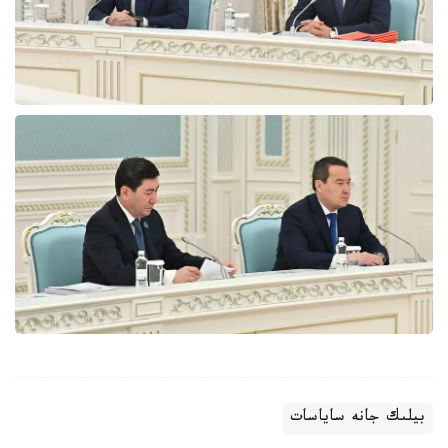
بيلىك جانە ساياسات