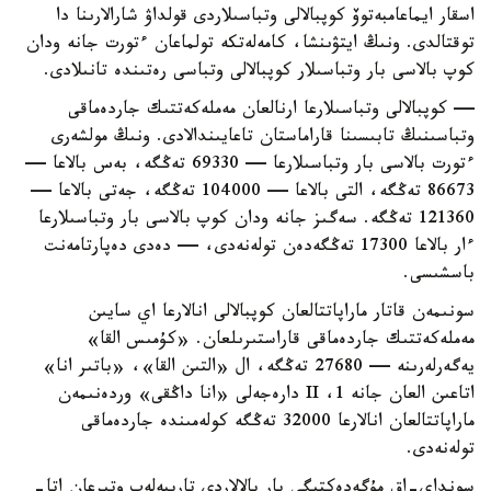
اسقار ايماعامبەتوۆ كوپبالالى وتباسىلاردى قولداۋ شارالارىنا دا
توقتالدى. ونىڭ ايتۋىنشا، كامەلەتكە تولماعان ءتورت جانە ودان
كوپ بالاسى بار وتباسىلار كوپبالالى وتباسى رەتىندە تانىلادى.
— كوپبالالى وتباسىلارعا ارنالعان مەملەكەتتىك جاردەماقى
وتباسىنىڭ تابىسىنا قاراماستان تاعايىندالادى. ونىڭ مولشەرى
ءتورت بالاسى بار وتباسىلارعا — 69330 تەڭگە، بەس بالاعا —
86673 تەڭگە، التى بالاعا — 104000 تەڭگە، جەتى بالاعا —
121360 تەڭگە. سەگىز جانە ودان كوپ بالاسى بار وتباسىلارعا
ءار بالاعا 17300 تەڭگەدەن تولەنەدى، — دەدى دەپارتامەنت
باسشىسى.
سونىمەن قاتار ماراپاتتالعان كوپبالالى انالارعا اي سايىن
مەملەكەتتىك جاردەماقى قاراستىرىلعان. «كۇمىس القا»
يەگەرلەرىنە — 27680 تەڭگە، ال «التىن القا»، «باتىر انا»
اتاعىن العان جانە 1، II دارەجەلى «انا داڭقى» وردەنىمەن
ماراپاتتالعان انالارعا 32000 تەڭگە كولەمىندە جاردەماقى
تولەنەدى.
سونداي-اق مۇگەدەكتىگى بار بالالاردى تاربيەلەپ وتىرعان اتا-