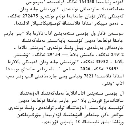
كەزدە وتباسىعا 164350 تەڭگە كولەمىندە ءبىرجولعى
مەملەكەتتىك جاردەماقى تولەنەدى. ءتورتىنشى جانە ودان
كەيىنگى بالالار تۋعان جاعدايدا تولەم مولشەرى 272475 تەڭگە،
- دەدى سپيكەر استانا قالاسىنىڭ كوممۋنيكاتسيالار الاڭىندا.
سونىمەن قاتار ول جۇمىس ىستەمەيتىن اتا-انالارعا بالا ءبىر جارىم
جاسقا تولعانعا دەيىن كۇتىمىنە بايلانىستى مەملەكەتتىك
جاردەماقى بەرىلەدى. بيىل ونىڭ مولشەرى ءبىرىنشى بالاعا -
24912 تەڭگە، ەكىنشى بالاعا — 29454 تەڭگە، ءۇشىنشى
بالاعا - 33952 تەڭگە، ءتورتىنشى جانە ودان كەيىنگى بالالارعا
- 38493 تەڭگە. 2026 -جىلعى 1- تامىزداعى جاعداي بويىنشا
استانا قالاسىندا 7821 وتباسى وسى جاردەماقىنى الىپ وتىر دەپ
اتاپ ءوتتى.
ال جۇمىس ىستەيتىن اتا-انالارعا مەملەكەتتىك الەۋمەتتىك
ساقتاندىرۋ قورىنان بالا ءبىر جارىم جاسقا تولعانعا دەيىن
كۇتىمىنە بايلانىستى الەۋمەتتىك تولەم تولەنەدى. ونىڭ مولشەرى
سوڭعى ەكى جىلداعى الەۋمەتتىك اۋدارىمدار جۇرگىزىلگەن
ورتاشا ايلىق تابىستىڭ 40 پايىزىن قۇرايدى.