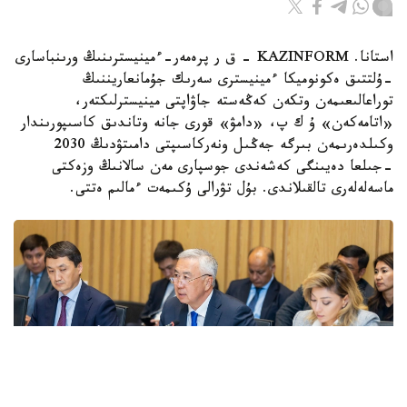
استانا. KAZINFORM - ق ر پرەمەر-ءمينيسترىنىڭ ورىنباسارى
-ۇلتتىق ەكونوميكا ءمينيسترى سەرىك جۇمانعاريننىڭ
توراعالىعىمەن وتكەن كەڭەستە جاۋاپتى مينيسترلىكتەر،
«اتامەكەن» ۇ ك پ، «دامۋ» قورى جانە وتاندىق كاسىپورىندار
وكىلدەرىمەن بىرگە جەڭىل ونەركاسىپتى دامىتۋدىڭ 2030
-جىلعا دەيىنگى كەشەندى جوسپارى مەن سالانىڭ وزەكتى
ماسەلەلەرى تالقىلاندى. بۇل تۋرالى ۇكىمەت ءمالىم ەتتى.