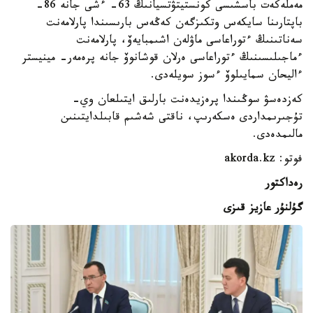
مەملەكەت باسشىسى كونستيتۋتسيانىڭ 63- ءشى جانە 86-
باپتارىنا سايكەس وتكىزگەن كەڭەس بارىسىندا پارلامەنت
سەناتىنىڭ ءتوراعاسى ماۋلەن اشىمبايەۆ، پارلامەنت
ءماجىلىسىنىڭ ءتوراعاسى ەرلان قوشانوۆ جانە پرەمەر- مينيستر
ءاليحان سمايىلوۆ ءسوز سويلەدى.
كەزدەسۋ سوڭىندا پرەزيدەنت بارلىق ايتىلعان وي-
تۇجىرىمداردى ەسكەرىپ، ناقتى شەشىم قابىلدايتىنىن
مالىمدەدى.
فوتو: akorda.kz
رەداكتور
گۇلنۇر عازيز قىزى