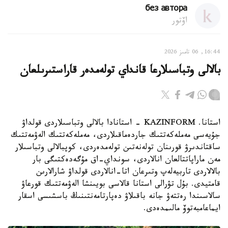
без автора
اۆتور
16:44, 06 تامىز 2026
بالالى وتباسىلارعا قانداي تولەمدەر قاراستىرىلعان
استانا. KAZINFORM - استانادا بالالى وتباسىلاردى قولداۋ
جۇيەسى مەملەكەتتىك جاردەماقىلاردى، مەملەكەتتىك الەۋمەتتىك
ساقتاندىرۋ قورىنان تولەنەتىن تولەمدەردى، كوپبالالى وتباسىلار
مەن ماراپاتتالعان انالاردى، سونداي-اق مۇگەدەكتىگى بار
بالالاردى تاربيەلەپ وتىرعان اتا-انالاردى قولداۋ شارالارىن
قامتيدى. بۇل تۋرالى استانا قالاسى بويىنشا الەۋمەتتىك قورعاۋ
سالاسىندا رەتتەۋ جانە باقىلاۋ دەپارتامەنتىنىڭ باسشىسى اسقار
ايماعامبەتوۆ مالىمدەدى.