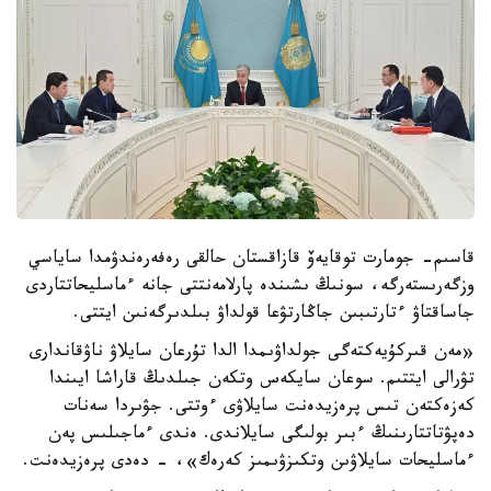
قاسىم- جومارت توقايەۆ قازاقستان حالقى رەفەرەندۋمدا ساياسي
وزگەرىستەرگە، سونىڭ ىشىندە پارلامەنتتى جانە ءماسليحاتتاردى
جاساقتاۋ ءتارتىبىن جاڭارتۋعا قولداۋ بىلدىرگەنىن ايتتى.
«مەن قىركۇيەكتەگى جولداۋىمدا الدا تۇرعان سايلاۋ ناۋقاندارى
تۋرالى ايتتىم. سوعان سايكەس وتكەن جىلدىڭ قاراشا ايىندا
كەزەكتەن تىس پرەزيدەنت سايلاۋى ءوتتى. جۋىردا سەنات
دەپۋتاتتارىنىڭ ءبىر بولىگى سايلاندى. ەندى ءماجىلىس پەن
ءماسليحات سايلاۋىن وتكىزۋىمىز كەرەك»، - دەدى پرەزيدەنت.