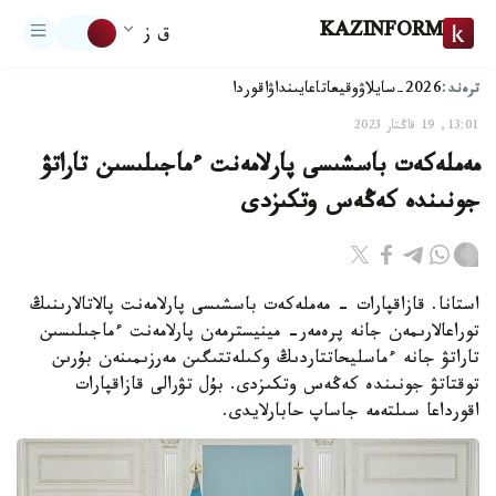
KAZINFORM
ق ز
ترەند:
2026-سايلاۋ
وقيعا
تاعايىنداۋ
اقوردا
13:01, 19 قاڭتار 2023
مەملەكەت باسشىسى پارلامەنت ءماجىلىسىن تاراتۋ
جونىندە كەڭەس وتكىزدى
استانا. قازاقپارات - مەملەكەت باسشىسى پارلامەنت پالاتالارىنىڭ
توراعالارىمەن جانە پرەمەر- مينيسترمەن پارلامەنت ءماجىلىسىن
تاراتۋ جانە ءماسليحاتتاردىڭ وكىلەتتىگىن مەرزىمىنەن بۇرىن
توقتاتۋ جونىندە كەڭەس وتكىزدى. بۇل تۋرالى قازاقپارات
اقورداعا سىلتەمە جاساپ حابارلايدى.