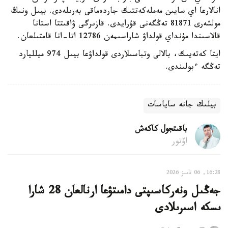
انالارعا اي سايىن مەملەكەتتىك جاردەماقى بەرىلەدى. بيىل ونىڭ
مولشەرى 81871 تەڭگەنى قۇرايدى. قازىرگى ۋاقىتتا استانا
قالاسىندا مۇنداي قولداۋ شاراسىمەن 12786 اتا-انا قامتىلعان.
ايتا كەتەيىك، بالالى وتباسىلاردى قولداۋعا بيىل 974 ميلليارد
تەڭگە ءبولىندى.
بيلىك جانە ساياسات
باقىتجول كاكەش
اۆتور
16:28, 06 تامىز 2026
جەڭىل ونەركاسىپتى دامىتۋعا ارنالعان 28 شارا
ىسكە اسىرىلادى