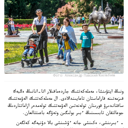
Фото: Александр Павский/Kazinform
ونىڭ ايتۋىنشا، مەملەكەتتىك جاردەماقىلار اتا-انانىڭ ەڭبەك
قىزمەتىنە قاراماستان تاعايىندالادى. ال مەملەكەتتىك الەۋمەتتىك
ساقتاندىرۋ قورىنان تولەنەتىن الەۋمەتتىك تولەمدەر ازاماتتاردىڭ
جوعالتقان تابىسىنىڭ ءبىر بولىگىن وتەۋگە باعىتتالعان.
- ءبىرىنشى، ەكىنشى جانە ءۇشىنشى بالا دۇنيەگە كەلگەن