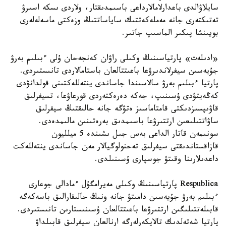
سايلاۋالدى باعدارلامالارداعى باسىمدىقتار، ولاردى ىسكە اسىرۋ
تەتىكتەرى جانە مەملەكەتتىك ساياساتتىڭ وزەكتى ماسەلەلەرى
بويىنشا پىكىر الماسىپ جاتىر.
«ادىلەت» پارتياسىنىڭ وكىلى راۋان كەنجەحان ۇلى ءبىلىم بەرۋ
جۇيەسىن سيفرلاندىرۋعا باعىتتالعان باستامالاردى تانىستىردى.
پارتيا ءبىلىم بەرۋ سالاسىندا جاساندى ينتەللەكتىنى قولدانۋدى
كەڭەيتۋدى ۇسىنىپ، جەكە دەرەكتەردى قورعاۋعا، تسيفرلىق
قاۋىپسىزدىكتى قامتاماسىز ەتۋگە جانە حالىقتىڭ سيفرلىق
ساۋاتتىلىعىن ارتتىرۋعا باسىمدىق بەرەتىنىن مالىمدەدى.
سونىمەن قاتار الداعى بەس جىل ىشىندە 5 ميلليون
قازاقستاندىقتى سيفرلىق تەحنولوگيالار مەن جاساندى ينتەللەكت
داعدىلارىنا وقىتۋ جوسپارى ۇسىنىلدى.
Respublica پارتياسىنىڭ وكىلى مەيرامگۇل ءمادالى جوعارى
ءبىلىم بەرۋ جۇيەسىن دامىتۋ جانە ونىڭ حالىقارالىق باسەكەگە
قابىلەتتىلىگىن ارتتىرۋعا باعىتتالعان ۇسىنىستارىن تانىستىردى.
پارتيا شەتەلدىك تالاپكەرلەرگە ارنالعان سيفرلىق قابىلداۋ