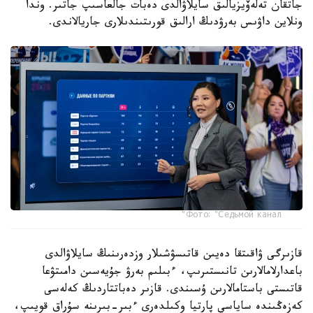
جاتقان تەلەۆيزيالىق سايلاۋالدى دەبات جالعاسىپ جاتىر. وندا
ونلاين داۋىس بەرۋدىڭ ارالىق قورىتىندىلارى جاريالاندى.
Фото: "Седьмой канал"
قازىرگى ۋاقىتقا دەيىن قاتىسۋشىلار وزدەرىنىڭ سايلاۋالدى
باعدارلامالارىن تانىستىرىپ، ءبىلىم بەرۋ جۇيەسىن دامىتۋعا
قاتىستى باستامالارىن ۇسىندى. قازىر دەباتتاردىڭ كەلەسى
كەزەڭىندە ساياسي پارتيا وكىلدەرى ءبىر-بىرىنە سۇراق قويىپ،