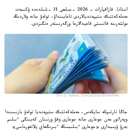
استانا. قازاقپارات - 2026 -جىلعى 31 -شىلدەدە ۇكىمەت
مەملەكەتتىك ستيپەنديالاردى تاعايىنداۋ، تولەۋ جانە ولاردىڭ
مولشەرىنە قاتىستى قاعيدالارعا وزگەرىستەر ەنگىزدى.
Фото: Алина Тулеубаева/Kazinform
جاڭا تارتىپكە سايكەس، مەملەكەتتىك ستيپەنديا تولەۋ بارىسىندا
وپەراتور مەن جوعارى جانە جوعارى وقۋ ورنىنان كەيىنگى ءبىلىم
بەرۋ ۇيىمدارى «جوعارى ءبىلىمنىڭ ءبىرىڭعاي پلاتفورماسى»