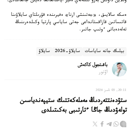
ونلاين داۋىس بەرۋ تىكەلەي ەفير اياقتالعانعا دەيىن جالعاسادى.
ەسكە سالايىق، «جەتىنشى ارنا» ەفيرىندە قۇرىلتاي سايلاۋىنا
قاتىساتىن قازاقستانداعى جەتى ساياسي پارتيا وكىلدەرىنىڭ
تەلەدەباتى ءوتىپ جاتىر.
بيلىك جانە ساياسات
سايلاۋ-2026
سايلاۋ
باقىتجول كاكەش
اۆتور
20:11, 05 تامىز 2026
ستۋدەنتتەردىڭ مەملەكەتتىك ستيپەندياسىن
تولەۋدىڭ جاڭا ءتارتىبى بەكىتىلدى