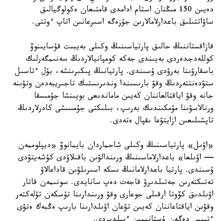
دەيىن 150 مىڭنان استام ادامدى قامتىعان ەكولوگيالىق
ساۋاتتىلىق باعدارلامالارىن جۇزەگە اسىرعانىن اتاپ ءوتتى.
قازاقستاننىڭ حالىق پارتياسىنىڭ وكىلى بەيبىت قۇسايىنوۆ
كوللەدجدەردى بەيىندى جەكە كومپانيالاردىڭ سەنىمگەرلىك
باسقارۋىنا بەرۋدى ۇسىندى. پارتيانىڭ پىكىرىنشە، بۇل ءتاسىل
ستۋدەنتتەردىڭ وقۋ بارىسىندا وندىرىستىك تاجىريبەدەن وتۋىنە
جانە وقۋ اياقتالعاننان كەيىن ماماندىعى بويىنشا جۇمىسقا
ورنالاسۋىنا مۇمكىندىك بەرىپ، بىلىكتى جۇمىسشى كادرلاردىڭ
تاپشىلىعىن ازايتۋعا ىقپال ەتەدى.
«اۋىل» پارتياسىنىڭ وكىلى شاحماردان بايمانوۆ «ديپلوممەن
— اۋىلعا» باعدارلاماسىنىڭ ورىندالۋىن باقىلاۋدى كۇشەيتۋدى
ۇسىندى. پارتيا باعدارلامانىڭ ىسكە اسىرىلۋىن قاداعالاۋ
تەتىكتەرىن جەتىلدىرۋ قاجەت دەپ سانايدى. سونىمەن قاتار
اۋىلدىق كۆوتا ارقىلى جوعارى وقۋ ورىندارىنا تۇسكەن تۇلەكتەر
وقۋىن اياقتاعاننان كەيىن تۋعان اۋىلدارىنا بارىپ ەڭبەك ەتۋى
ءتيىس دەگەن ۇستانىمىن ءبىلدىردى.