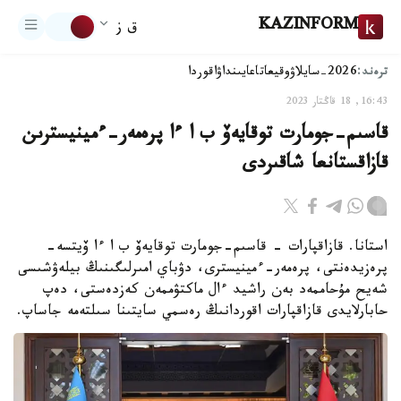
KAZINFORM
ق ز
ترەند:
2026-سايلاۋ
وقيعا
تاعايىنداۋ
اقوردا
16:43, 18 قاڭتار 2023
قاسىم-جومارت توقايەۆ ب ا ءا پرەمەر-ءمينيسترىن
قازاقستانعا شاقىردى
استانا. قازاقپارات - قاسىم-جومارت توقايەۆ ب ا ءا ۆيتسە-
پرەزيدەنتى، پرەمەر-ءمينيسترى، دۋباي امىرلىگىنىڭ بيلەۋشىسى
شەيح مۇحاممەد بەن راشيد ءال ماكتۋممەن كەزدەستى، دەپ
حابارلايدى قازاقپارات اقوردانىڭ رەسمي سايتىنا سىلتەمە جاساپ.