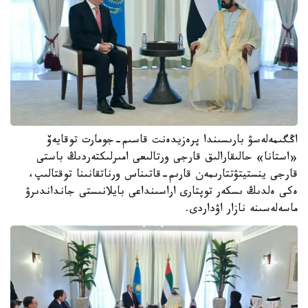
اڭگىمەلەسۋ بارىسىندا پرەزيدەنت قاسىم-جومارت توقايەۆ
«استانا» حالىقارالىق قارجى ورتالىعى امىرلىكتەردىڭ باستى
قارجى ينستيتۋتتارىمەن قارىم-قاتىناس ورناتقانىنا توقتالىپ،
ەكى ەلدىڭ ىسكەر توپتارى اراسىنداعى بايلانىستى جانداندىرۋ
ماسەلەسىنە نازار اۋداردى.