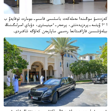
كەزدەسۋ سوڭىندا مەملەكەت باسشىسى قاسىم-جومارت توقايەۆ ب
ا ءا ۆيتسە-پرەزيدەنتى، پرەمەر-ءمينيسترى، دۋباي امىرلىگىنىڭ
بيلەۋشىسىن قازاقستانعا رەسمي ساپارمەن كەلۋگە شاقىردى.