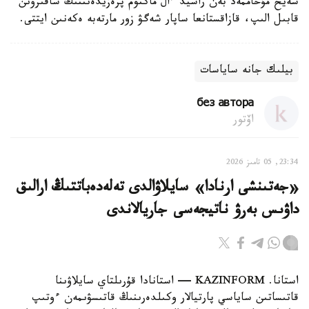
شەيح مۇحاممەد بەن راشيد ءال ماكتۋم پرەزيدەنتتىڭ شاقىرۋىن
قابىل الىپ، قازاقستانعا ساپار شەگۋ زور مارتەبە ەكەنىن ايتتى.
بيلىك جانە ساياسات
без автора
اۆتور
23:34, 05 تامىز 2026
«جەتىنشى ارنادا» سايلاۋالدى تەلەدەباتتىڭ ارالىق
داۋىس بەرۋ ناتيجەسى جاريالاندى
استانا. KAZINFORM — استانادا قۇرىلتاي سايلاۋىنا
قاتىساتىن ساياسي پارتيالار وكىلدەرىنىڭ قاتىسۋىمەن ءوتىپ