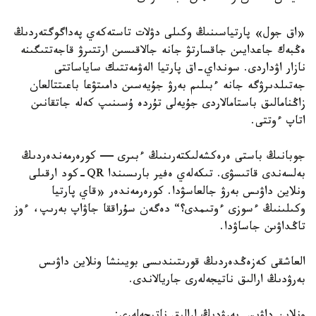
«اق جول» پارتياسىنىڭ وكىلى دۋلات تاستەكەي پەداگوگتەردىڭ
ەڭبەك جاعدايىن جاقسارتۋ جانە جالاقىسىن ارتتىرۋ قاجەتتىگىنە
نازار اۋداردى. سونداي-اق پارتيا الەۋمەتتىك ساياساتتى
جەتىلدىرۋگە جانە ءبىلىم بەرۋ جۇيەسىن دامىتۋعا باعىتتالعان
زاڭنامالىق باستامالاردى جۇيەلى تۇردە ۇسىنىپ كەلە جاتقانىن
اتاپ ءوتتى.
جوبانىڭ باستى ەرەكشەلىكتەرىنىڭ ءبىرى — كورەرمەندەردىڭ
بەلسەندى قاتىسۋى. تىكەلەي ەفير بارىسىندا QR-كود ارقىلى
ونلاين داۋىس بەرۋ جالعاسۋدا. كورەرمەندەر «قاي پارتيا
وكىلىنىڭ ءسوزى ءوتىمدى؟“ دەگەن سۇراققا جاۋاپ بەرىپ، ءوز
تاڭداۋىن جاساۋدا.
العاشقى كەزەڭدەردىڭ قورىتىندىسى بويىنشا ونلاين داۋىس
بەرۋدىڭ ارالىق ناتيجەلەرى جاريالاندى.