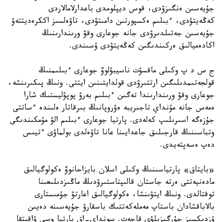
جۇيەسىن ەنگىزۋدى، قوس ديپلومدى باعدارلامالاردى
كەڭەيتۋدى، ءبىلىم ەكسپورتىن دامىتۋدى، تاۋەلسىز اككرەديتتەۋ
جۇيەسىن جەتىلدىرۋدى جانە جوعارى وقۋ ورىندارىنىڭ
اكادەميالىق ەركىندىگىن كەڭەيتۋدى ۇسىندى.
ج س د پ وكىلى ماقسۋت ناسيبۋلوۆ جوعارى ءبىلىمنىڭ
قولجەتىمدىلىگىن ارتتىرۋدى قولدايتىنىن ايتتى. ونىڭ پىكىرىنشە،
جوعارى وقۋ ورىندارىندا تەگىن ءبىلىم بەرۋ پوپۋليستىك شارا
ەمەس جانە مۇنداي تاجىريبە ەۋروپانىڭ بىرقاتار ەلىندە ءساتتى
جۇزەگە اسىرىلىپ كەلەدى. پارتيا جوعارى ءبىلىم الۋ مۇمكىندىگى
وتباسىنىڭ قارجىلىق جاعدايىنا عانا تاۋەلدى بولماۋى ءتيىس
دەپ ەسەپتەيدى.
«بايتاق» پارتياسىنىڭ وكىلى اسلان بايزاحانوۆ ەكولوگيالىق
مادەنيەتتى ەرتە جاستان قالىپتاستىرۋدىڭ ماڭىزدىلىعىنا
توقتالدى. ونىڭ ايتۋىنشا، ەكولوگيالىق اعارتۋ جۇمىستارى
بالاباقشادان باستاپ مەملەكەتتىك باسقارۋ جۇيەسىنە دەيىن
ۇزدىكسىز جۇرگىزىلۋى قاجەت. سونداي-اق پارتيا وسى ۋاقىتقا