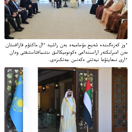
ءوز كەزەگىندە شەيح مۇحاممەد بەن راشيد ءال ماكتۋم قازاقستان
مەن امىرلىكتەر اراسىنداعى ەكونوميكالىق ىنتىماقتاستىقتى ودان
ءارى نىعايتۋعا نيەتتى ەكەنىن جەتكىزدى.