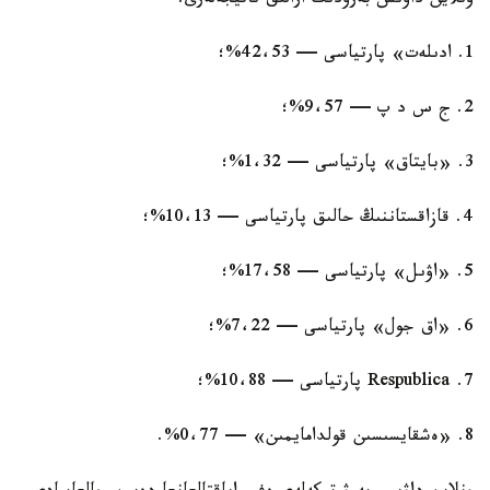
ونلاين داۋىس بەرۋدىڭ ارالىق ناتيجەلەرى:
1. ادىلەت» پارتياسى — 42،53%؛
2. ج س د پ — 9،57%؛
3. «بايتاق» پارتياسى — 1،32%؛
4. قازاقستاننىڭ حالىق پارتياسى — 10،13%؛
5. «اۋىل» پارتياسى — 17،58%؛
6. «اق جول» پارتياسى — 7،22%؛
7. Respublica پارتياسى — 10،88%؛
8. «ەشقايسىسىن قولدامايمىن» — 0،77%.