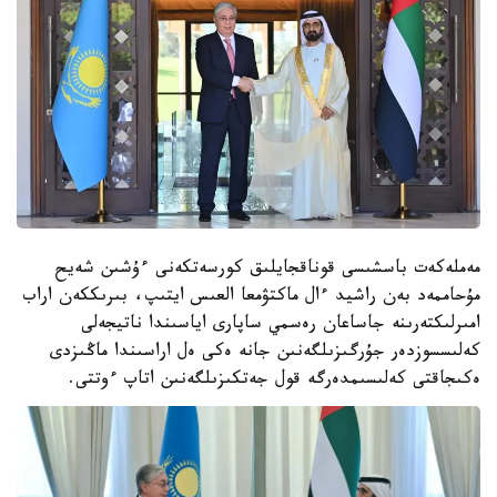
مەملەكەت باسشىسى قوناقجايلىق كورسەتكەنى ءۇشىن شەيح
مۇحاممەد بەن راشيد ءال ماكتۋمعا العىس ايتىپ، بىرىككەن اراب
امىرلىكتەرىنە جاساعان رەسمي ساپارى اياسىندا ناتيجەلى
كەلىسسوزدەر جۇرگىزىلگەنىن جانە ەكى ەل اراسىندا ماڭىزدى
ەكىجاقتى كەلىسىمدەرگە قول جەتكىزىلگەنىن اتاپ ءوتتى.