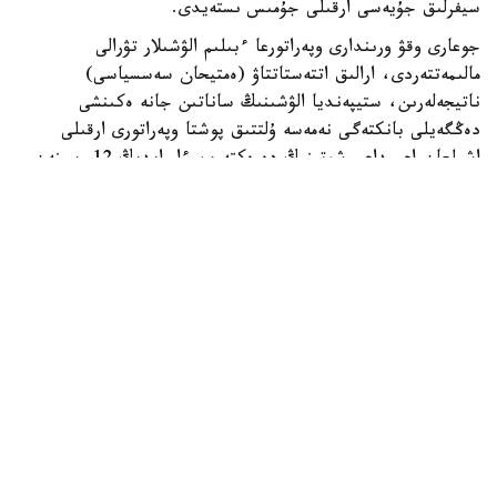
سيفرلىق جۇيەسى ارقىلى جۇمىس ىستەيدى.
جوعارى وقۋ ورىندارى وپەراتورعا ءبىلىم الۋشىلار تۋرالى
مالىمەتتەردى، ارالىق اتتەستاتتاۋ (ەمتيحان سەسسياسى)
ناتيجەلەرىن، ستيپەنديا الۋشىنىڭ ساناتىن جانە ەكىنشى
دەڭگەيلى بانكتەگى نەمەسە ۇلتتىق پوشتا وپەراتورى ارقىلى
اشىلعان اعىمداعى شوتىنىڭ دەرەكتەرىن ءار ايدىڭ 12-سىنەن
كەشىكتىرمەي جىبەرۋى ءتيىس.
ەگەر ايدىڭ 12- ءسى دەمالىس كۇنىنە سايكەس كەلسە، قۇجات
تاپسىرۋ مەرزىمى ودان كەيىنگى العاشقى جۇمىس كۇنىنە
اۋىستىرىلادى.
وپەراتور جوعارى وقۋ ورىندارىنان كەلىپ تۇسكەن مالىمەتتەردى
بەس جۇمىس كۇنى ىشىندە قاراپ، عىلىم جانە جوعارى ءبىلىم
سالاسىنداعى ۋاكىلەتتى ورگانعا جانە ءتيىستى سالانىڭ وزگە دە
ۋاكىلەتتى ورگاندارىنا قارجىلاندىرۋعا ءوتىنىم جىبەرەدى.
ءوز كەزەگىندە، ۋاكىلەتتى ورگاندار ءوتىنىم تۇسكەن كۇننەن
باستاپ ءۇش جۇمىس كۇنى ىشىندە ستيپەنديا الۋشىلاردىڭ