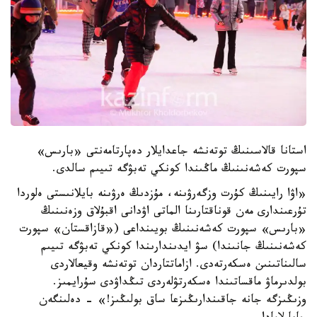
استانا قالاسىنىڭ توتەنشە جاعدايلار دەپارتامەنتى «بارىس»
سپورت كەشەنىنىڭ ماڭىندا كونكي تەبۋگە تىيىم سالدى.
«اۋا رايىنىڭ كۇرت وزگەرۋىنە، مۇزدىڭ ەرۋىنە بايلانىستى ەلوردا
تۇرعىندارى مەن قوناقتارىنا الماتى اۋدانى اقبۇلاق وزەنىنىڭ
«بارىس» سپورت كەشەنىنىڭ بويىنداعى («قازاقستان» سپورت
كەشەنىنىڭ جانىندا) سۋ ايدىندارىندا كونكي تەبۋگە تىيىم
سالىناتىنىن ەسكەرتەدى. ازاماتتاردان توتەنشە وقيعالاردى
بولدىرماۋ ماقساتىندا ەسكەرتۋلەردى تىڭداۋدى سۇرايمىز.
وزىڭىزگە جانە جاقىندارىڭىزعا ساق بولىڭىز!» - دەلىنگەن