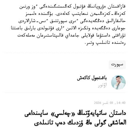
قازاقستان ەۋروپانىڭ فۋتبول كەڭىستىگىندەگى ءوز ورنىن
كەزەڭ-كەزەڭىمەن نىعايتىپ كەلەدى. بۇگىندە ەلىمىز
حالىقارالىق دەڭگەيدەگى ءىرى سپورتتىق ءىس-شارالاردى
جوعارى دەڭگەيدە وتكىزە الاتىن ءارى فۋتبولدى بارلىق باعىتتا
تۇراقتى دامىتۋعا قولايلى جاعداي قالىپتاستىرعان مەملەكەت
رەتىندە تانىلىپ وتىر.
سپورت
باقىتجول كاكەش
اۆتور
14:40, 05 تامىز 2026
داستان ساتپايەۆتىڭ «چەلسي» ساپىنداعى
العاشقى گولى ەڭ ۇزدىك دەپ تانىلدى