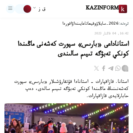
KAZINFORM
ق ز
ترەند:
2026-سايلاۋ
وقيعا
تاعايىنداۋ
اقوردا
16:42, 04 قاڭتار 2023
استاناداعى «بارىس» سپورت كەشەنى ماڭىندا
كونكي تەبۋگە تىيىم سالىندى
استانا. قازاقپارات - استانادا قۇتقارۋشىلار «بارىس» سپورت
كەشەنىنىڭ ماڭىندا كونكي تەبۋگە تىيىم سالدى، دەپ
حابارلايدى قازاقپارات.