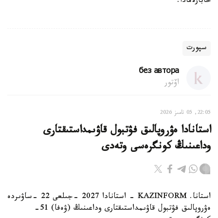
حابارلامادا.
سپورت
без автора
اۆتور
22:05, 05 تامىز 2026
استانادا ەۋروپالىق فۋتبول قاۋىمداستىقتارى
وداعىنىڭ كونگرەسى وتەدى
استانا. KAZINFORM - استانادا 2027 -جىلعى 22 -ساۋىردە
ەۋروپالىق فۋتبول قاۋىمداستىقتارى وداعىنىڭ (ۋەفا) 51-