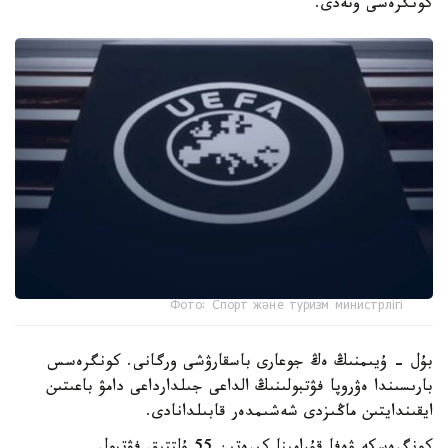
كونگرەسى وتەدى.
Фото: Спорт және туризм министрлігі
بۇل - ۇيىمنىڭ ەڭ جوعارى باسقارۋشى ورگانى. كونگرەسس
بارىسىندا ەۋروپا فۋتبولىنىڭ الداعى جىلدارداعى دامۋ باعىتىن
ايقىندايتىن ماڭىزدى شەشىمدەر قابىلدانادى.