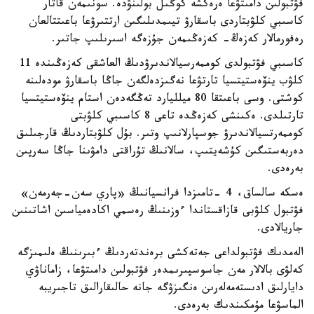
فۋتبولىن دامىتۋعا ەرەكشە كوڭىل بولىنۋدە. سونىمەن قاتار
كاسىبي كلۋبتاردى باسقارۋ تيىمدىلىگىن ارتتىرۋعا باعىتتالعان
رەفورمالار كەزەڭ- كەزەڭىمەن جۇزەگە اسىرىلىپ جاتىر.
كاسىبي فۋتبولدى كوممەرسيالاندىرۋدىڭ العاشقى كەزەڭىندە 11
كلۋب ينۆەستيتسيا تارتۋعا نەگىزدەلگەن جاڭا باسقارۋ مودەلىنە
كوشتى. وسى باعىتقا 80 ميلليارد تەڭگەدەن استام ينۆەستيتسيا
تارتىلدى. ەكىنشى كەزەڭدە تاعى 8 كاسىبي كلۋبتى
كوممەرتسيالاندىرۋ جوسپارلانىپ وتىر. بۇل كلۋبتاردىڭ قارجىلىق
دەربەستىگىن كۇشەيتىپ، سالانىڭ تۇراقتى دامۋىنا جاڭا سەرپىن
بەرەدى.
ەسكە سالساق، 4 -تامىزدا فرانسيانىڭ «پاري سەن-جەرمەن»
فۋتبول كلۋبى قازاقستاندا ءوزىنىڭ رەسمي اكادەمياسىن اشاتىنىن
جاريالادى.
الەمدىك فۋتبولداعى جەتەكشى برەندتەردىڭ ءبىرىنىڭ ەلىمىزگە
كەلۋى بالالار مەن جاسوسپىرىمدەر فۋتبولىن دامىتۋعا، زاماناۋي
دايارلىق ادىستەمەلەرىن ەنگىزۋگە جانە حالىقارالىق تاجىريبە
الماسۋعا مۇمكىندىك بەرەدى.