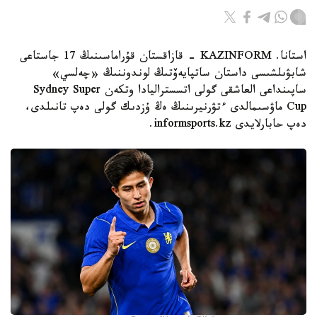
استانا. KAZINFORM - قازاقستان قۇراماسىنىڭ 17 جاستاعى
شابۋىلشىسى داستان ساتپايەۆتىڭ لوندوننىڭ «چەلسي»
ساپىنداعى العاشقى گولى اتسستراليادا وتكەن Sydney Super
Cup ماۋسىمالدى ءتۋرنيرىنىڭ ەڭ ۇزدىك گولى دەپ تانىلدى،
دەپ حابارلايدى informsports.kz.