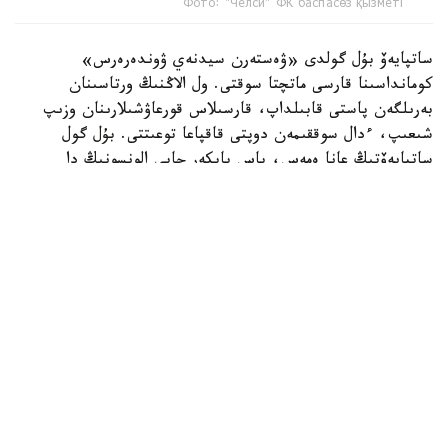
Фото: "Челси" ФК баспасөз қызметі
ساتپايەۆ بۇل گولدى «ۋەستەرن سيدنەي ۋوندەرەرس»
كومانداسىنا قارسى ماتچتا سوقتى. ول الاڭنىڭ ورتاسىنان
بەرىلگەن پاستى قابىلداپ، قارسىلاس قورعاۋشىلارىنان وزىپ
شىعىپ، ءدال سوققىمەن دوپتى قاقپاعا توعىتتى. بۇل گول
ساتپايەۆتىڭ عانا ەمەس، باس باپكەر حابي الونسونىڭ دا
«چەلسي» ساپىنداعى العاشقى دوبى بولاتىن.
ءتۋرنيردىڭ ۇزدىك گولدارى رەيتينگىندە ەكىنشى ورىنعا
«توتتەنحەم» شابۋىلشىسى ماتيس تەلدىڭ «سيدنەي» قاقپاسىنا
ايىپ دوبىنان سوققان گولى جايعاستى.
ءۇشىنشى ورىن ايدان حەمموندتىڭ «چەلسيگە» سوققان گولىنا
بۇيىردى. ءتورتىنشى ورىنعا «چەلسي» جارتىلاي قورعاۋشىسى
داريۋ ەسسۋگۋدىڭ دوبى ەندى. بۇل شابۋىلدىڭ باستالۋىنا
ساتپايەۆ تا قاتىسقان.
بەسىنشى ورىندا ديلان سيكلۋنانىڭ «چەلسيگە» سوققان گولى
بولسا، التىنشى ورىنعا لوندوندىق كلۋبتىڭ ۆينگەرى دجەيمي