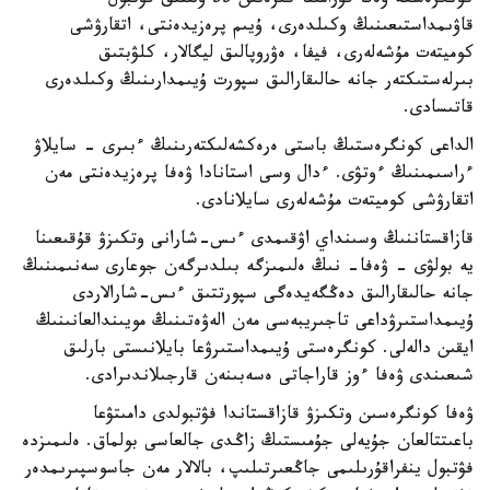
كونگرەسكە ۋەفا قۇرامىنا كىرەتىن 55 ۇلتتىق فۋتبول
قاۋىمداستىعىنىڭ وكىلدەرى، ۇيىم پرەزيدەنتى، اتقارۋشى
كوميتەت مۇشەلەرى، فيفا، ەۋروپالىق ليگالار، كلۋبتىق
بىرلەستىكتەر جانە حالىقارالىق سپورت ۇيىمدارىنىڭ وكىلدەرى
قاتىسادى.
الداعى كونگرەستىڭ باستى ەرەكشەلىكتەرىنىڭ ءبىرى - سايلاۋ
ءراسىمىنىڭ ءوتۋى. ءدال وسى استانادا ۋەفا پرەزيدەنتى مەن
اتقارۋشى كوميتەت مۇشەلەرى سايلانادى.
قازاقستاننىڭ وسىنداي اۋقىمدى ءىس-شارانى وتكىزۋ قۇقىعىنا
يە بولۋى - ۋەفا- نىڭ ەلىمىزگە بىلدىرگەن جوعارى سەنىمىنىڭ
جانە حالىقارالىق دەڭگەيدەگى سپورتتىق ءىس-شارالاردى
ۇيىمداستىرۋداعى تاجىريبەسى مەن الەۋەتىنىڭ مويىندالعانىنىڭ
ايقىن دالەلى. كونگرەستى ۇيىمداستىرۋعا بايلانىستى بارلىق
شىعىندى ۋەفا ءوز قاراجاتى ەسەبىنەن قارجىلاندىرادى.
ۋەفا كونگرەسىن وتكىزۋ قازاقستاندا فۋتبولدى دامىتۋعا
باعىتتالعان جۇيەلى جۇمىستىڭ زاڭدى جالعاسى بولماق. ەلىمىزدە
فۋتبول ينفراقۇرىلىمى جاڭعىرتىلىپ، بالالار مەن جاسوسپىرىمدەر