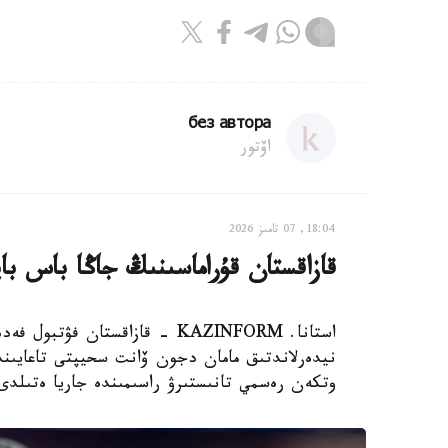
без автора
اۆتور
18:04, 07 تامىز 2026
قازاقستان قۇراماسىنىڭ جاڭا باس با
استانا. KAZINFORM - قازاقستان
نيدەرلاندتىق مامان دجون ۆانت سحيپتى تاعايىندا
وتكەن رەسمي تانىستىرۋ راسىمىندە جاريا ەتىلدى