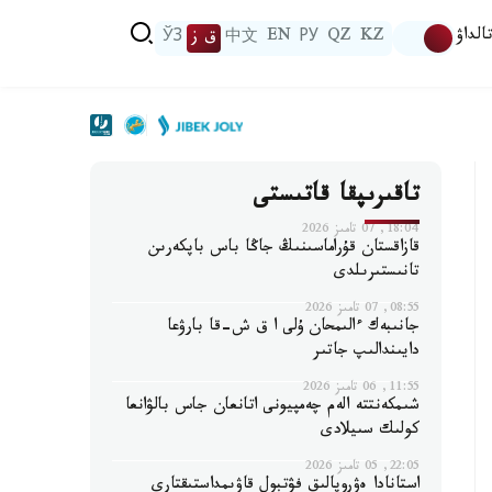
الداۋ
KZ
QZ
РУ
EN
中文
ق ز
ЎЗ
تاقىرىپقا قاتىستى
18:04, 07 تامىز 2026
قازاقستان قۇراماسىنىڭ جاڭا باس باپكەرىن
تانىستىرىلدى
08:55, 07 تامىز 2026
جانىبەك ءالىمحان ۇلى ا ق ش-قا بارۋعا
دايىندالىپ جاتىر
11:55, 06 تامىز 2026
شىمكەنتتە الەم چەمپيونى اتانعان جاس بالۋانعا
كولىك سىيلادى
22:05, 05 تامىز 2026
استانادا ەۋروپالىق فۋتبول قاۋىمداستىقتارى