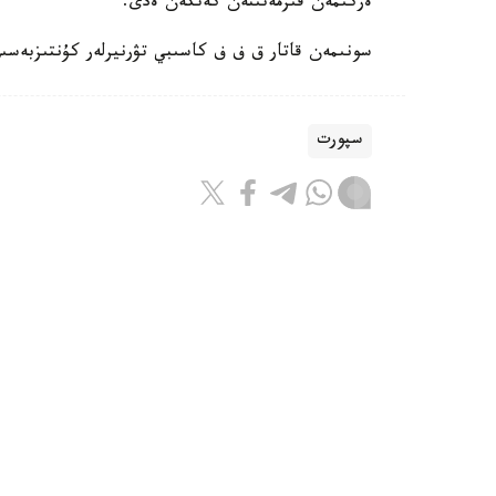
ەركىمەن قىزمەتىنەن كەتكەن ەدى.
سونىمەن قاتار ق ف ف كاسىبي تۋرنيرلەر كۇنتىزبەسى
سپورت
باقىتجول كاكەش
اۆتور
08:55, 07 تامىز 2026
جانىبەك ءالىمحان ۇلى ا ق ش-قا بار