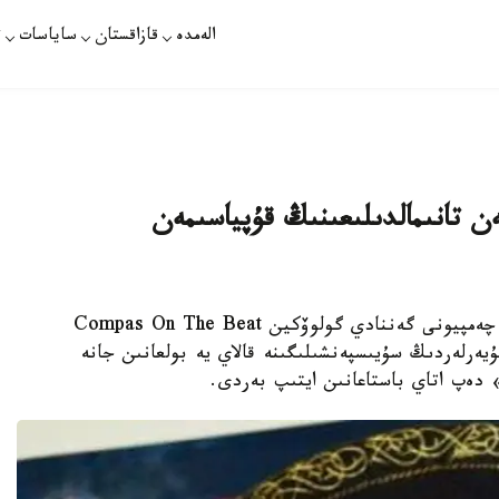
الەمدە
قازاقستان
ساياسات
ت
 تانىمالدىلىعىنىڭ قۇپياسىمەن
نۇر- سۇلتان. قازاقپارات - ورتا سالماقتاعى الەم چەمپيونى گەننادي گولوۆكين Compas On The Beat
يەرلەردىڭ سۇيىسپەنشىلىگىنە قالاي يە بولعانىن جانە
دەپ اتاي باستاعانىن ايتىپ بەردى.