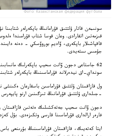
Фото: Казахстанская федерация футбола
سونىمەن قاتار ۇلتتىق قۇرامانىڭ باپكەرلەر شتابىنا
قىزمەتىن اتقارادى. وعان قوسا شتاب قۇرامىندا ەل
قاقپاشىلار باپكەرى، ۆاديم بوروۆسكي - دەنە دايىند
جۇمىس ىستەيدى.
62 جاستاعى دجون ۆانت سحيپ باپكەرلىك مانسابىندا 
سونداي-اق نيدەرلاند قۇراماسىنىڭ باپكەرلەر شتابىند
-جىلدارى ۇلتتىق قۇرامانىڭ تىزگىنىن ارنو پايپەرس
فارەر ارالدارى قۇراماسىنا قارسى وتكىزەدى. بۇل كەزد
ايتا كەتەيىك، قازاقستان قۇراماسىنىڭ بۇرىنعى باس ب