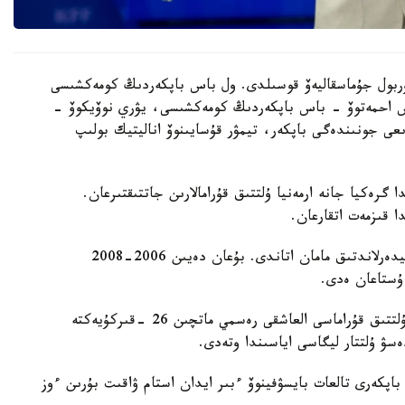
 نۇربول جۇماسقاليەۆ قوسىلدى. ول باس باپكەردىڭ كومەكشىسى
دوس احمەتوۆ - باس باپكەردىڭ كومەكشىسى، يۋري نوۆيكوۆ -
ىعى جونىندەگى باپكەر، تيمۋر قۇسايىنوۆ اناليتيك بولىپ
گرەكيا جانە ارمەنيا ۇلتتىق قۇرامالارىن جاتتىقتىرعان.
ا قىزمەت اتقارعان.
ول قازاقستان ۇلتتىق قۇراماسىن باسقارعان ەكىنشى نيدەرلاندتىق مامان اتاندى. بۇعان دەيىن 2006-2008
 ۇستاعان ەدى.
دجون ۆانت سحيپ جەتەكشىلىك ەتەتىن قازاقستان ۇلتتىق قۇراماسى العاشقى رەسمي ماتچىن 26 -قىركۇيەكتە
ەسۋ ۇلتتار ليگاسى اياسىندا وتەدى.
اپكەرى تالعات بايسۋفينوۆ ءبىر ايدان استام ۋاقىت بۇرىن ءوز