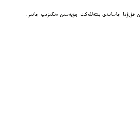
ن قۇرۋدا جاساندى ينتەللەكت جۇيەسىن ەنگىزىپ جاتىر.
ۋعا دايىندالىپ جاتىر