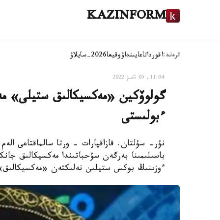
KAZINFORM
ترەند:
اقوردا
تاعايىنداۋ
وقيعا
2026-سايلاۋ
11:04, 05 تامىز 2022
گولوۆكين «مەكسيكالىق ستيلى» مەن
ءبولىستى
باسىلىمىنا بەرگەن سۇحباتىندا مەكسيكالىق جانكۇ
ءوزىنىڭ بوكس ستيلىن نەلىكتەن «مەكسيكالىق» 