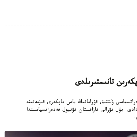
پكەرىن تانىستىرىلدى
 فۋتبول فەدەراتسياسى ۇلتتىق قۇرامانىڭ باس باپكەرى قىزمەتىنە
دى. بۇل تۋرالى قازاقستان فۋتبول فەدەراتسياسىندا
.