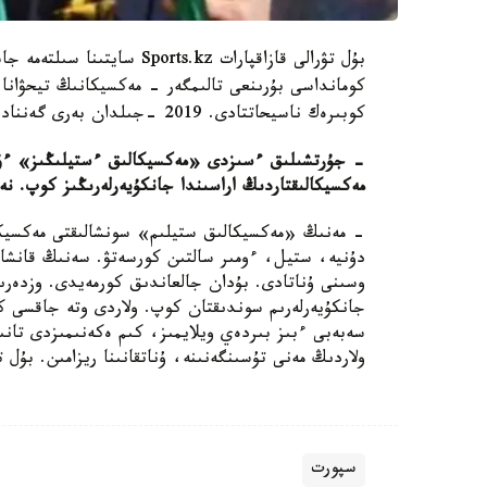
كومانداسى بۇرىنعى تالىمگەر - مەكسيكانىڭ تيحۋانا 
كوبىرەك ناسيحاتتادى. 2019 -جىلدان بەرى گەنناديدى دجوناتون بەنكس جاتتىقتىرادى.
- جۇرتشىلىق ءسىزدى «مەكسيكالىق ءستيلىڭىز» ءۇ
مەكسيكالىقتاردىڭ اراسىندا جانكۇيەرلەرىڭىز كوپ. ن
- مەنىڭ «مەكسيكالىق ستيلىم» سونشالىقتى مەكسي
دۇنيە، ستيل، ءومىر سالتىن كورسەتۋ. سەنىڭ قانشالى
وسىنى ۇناتادى. بۇدان جالعاندىق كورمەيدى. وزدەرىن
جانكۇيەرلەرىم سوندىقتان كوپ. ولاردى وتە جاقسى كو
سەبەبى ءبىز بىردەي ويلايمىز، كىم ەكەنىمىزدى تانى
ولاردىڭ مەنى تۇسىنگەنىنە، ۇناتقانىنا ريزامىن. بۇل ت
سپورت