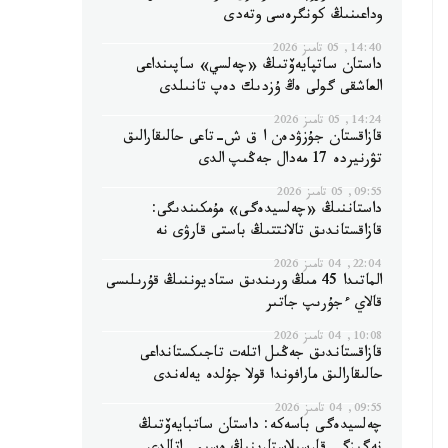
وداعىنىڭ كونگرەسى وتەدى
14:40, 05 تامىز 2026
داستان ساتپايەۆتىڭ «چەلسي» ساپىنداعى
العاشقى گولى ەڭ ۇزدىك دەپ تانىلدى
14:24, 05 تامىز 2026
قازاقستان جۇزۋدەن ا ق ش-تاعى حالىقارالىق
تۋرنيردە 17 مەدال جەڭىپ الدى
09:55, 05 تامىز 2026
داستاننىڭ «چەلسيدەگى» مۇمكىندىگى:
قازاقستاندىق تالانتتىڭ باستى قارۋى نە
22:04, 04 تامىز 2026
الماتىدا 45 مىڭ ورىندىق ستاديوننىڭ قۇرىلىسى
قالاي ءجۇرىپ جاتىر
10:08, 04 تامىز 2026
قازاقستاندىق جەڭىل اتلەت تاجىكستانداعى
حالىقارالىق مارافوندا قولا جۇلدە يەلەندى
09:55, 04 تامىز 2026
چەلسيدەگى باسەكە: داستان ساتبايەۆتىڭ