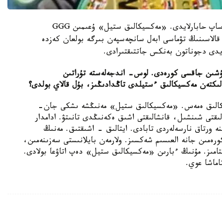
بۇل تۋرالى قازاقپارات Sports.kz سايتىنا سىلتەمە جاساپ حابارلايدى. «مەكسيكالىق ستيل» ۇعىمىن GGG
قالاسىنىڭ تۋماسى ابەل سانچەسپەن بىرگە بولعان كەزدە
شىن جاقسى كورەدى. لوس- اندجەلەستە تۇراتىن
ەلىكتەن مەكسيكالىق ءستيلدى تاڭدادىڭىز، بۇل قالاي بولدى؟
كالىق ەمەس. «مەكسيكالىق ستيل» مەنىڭشە ىشكى جان-
قتى شىنشىل، قانشالىقتى اشىق ەكەنىڭدى تانىتۋ. ادامدار
ە ورتاق نارسەلەردى تابادى. ايتالىق - اشىقتىق. مەنىڭ
رەمىن جانە العىسىم شەكسىز. ولارمەن بايلانىستى سەزىنەمىن،
تامىز. مۇنىڭ ءبارىن «مەكسيكالىق ستيل» دەپ اتاۋعا بولادى.
اماشا عوي.