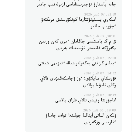
جانە باسقارۋ تۇجىرىمداماسى ازىرلەنىپ جاتىر
21:58, 07 تامىز 2026
اسكەري ينستيتۋتتاردا كونكۋرستىق ىرىكتەۋ
ءجۇرىپ جاتىر
20:31, 07 تامىز 2026
ق م گ باسشىسى جاڭادان ءىرى كەن ورنىن
يگەرۋگە قاتىستى تۇسىنىك بەردى
15:10, 07 تامىز 2026
ءبىلىم گرانتى يەگەرلەرىنىڭ ءتىزىمى شىقتى
14:52, 07 تامىز 2026
قۇرىلتاي سايلاۋى: ءوز ۋچاسكەڭىزدى قالاي
وڭاي تابۋعا بولادى
10:39, 07 تامىز 2026
اتاجۇرتتا وقيدى تالاي قازاق بالاسى
19:09, 06 تامىز 2026
ۇلكەن الماتى اينالما جولىندا تولەم جاساۋ
ءتارتىبى وزگەردى