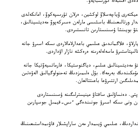
ەدى اقىلبەك كۇرىشبايەۆ.
ەميكتەرى ۆياچەسلاۆ لوكشين، ەرلان تۇرىسپەكوۆ، امانكەلدى
مدار ورتالىعىنىڭ باسشىسى مارلەن ەسىركەپوۆ مەديتسينالىق،
تۋ بويىنشا ۇسىنىستارىن تانىستىردى.
يارلاۋ، فلاگماندىق عىلىمي باعدارلامالاردى ىسكە اسىرۋ جانە
ىپتاستىرۋ ماسەلەلەرىنە ەرەكشە نازار اۋداردى.
تۋ مەديتسينالىق عىلىم، دياگنوستيكا، فارماتسيەۆتيكا جانە
 مۇمكىندىك بەرمەك. بۇل ەلىمىزدىڭ تەحنولوگيالىق الەۋەتىن
لىگىن ارتتىرۋعا باعىتتالعان.
تى. دەنساۋلىق ساقتاۋ مينيسترلىگىنە ۇسىنىستاردى
 مەن ونى ىسكە اسىرۋ جونىندەگى ءىس-قيمىل جوسپارىن
داردىڭ، عىلىمي ۇيىمدار مەن ساراپشىلار قاۋىمداستىعىنىڭ