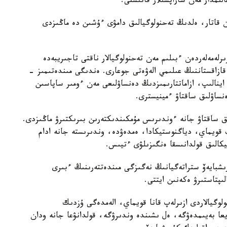
ىمدار مەن ساراپشىلار قاتىستى.
ممەن قاتار، ەلدىڭ تەحنولوگيالىق دامۋى ءۇشىن دە ماڭىزدى
لەمەلەردەن ءبىلىم مەن تەحنولوگيالار ناقتى تاجىريبەدە
 قازاقستاننىڭ عىلىمي الەۋەتى جوعارى. ەندىگى مىندەتىمىز -
ا اينالىپ، ازاماتتارىمىزدىڭ دەنساۋلىعى مەن ءومىر ساپاسىن
ساۋلىق ساقتاۋ ءمينيسترى.
ىق ساقتاۋ جانە ءوندىرىس مۇمكىندىكتەرىن بىرىكتىرۋ ماڭىزدى.
ىپ قويماي، دياگنوستيكادا، ەمدەۋدە، وندىرىستە جانە ادام
تيكالىق قولدانىسقا ەنگىزىلۋى ءتيىس.
رىشبايەۆ ستراتەگيانىڭ نەگىزگى مىندەتتەرىنىڭ ءبىرى
ىپتاستىرۋ ەكەنىن ايتتى.
وگيالاردى ازىرلەپ قانا قويماي، الەمدەگى ۇزدىك
ا بەيىمدەۋگە، ەل ىشىندە وندىرۋگە، قولدانۋعا جانە ودان