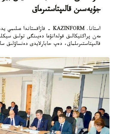
جۇيەسىن قالىپتاستىرماق
استانا. KAZINFORM - قازاقستاند
مەن پراكتيكالىق قولدانۋعا دەيىنگى تولىق سيكلد
قالىپتاستىرىلماق، دەپ حابارلايدى دەنساۋلىق سا