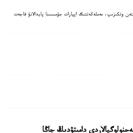
ەن وتكىزىپ، مەملەكەتتىك اپپارات جۇمىسىنا پايدالانۋ قاجەت
يىن بيوتەحنولوگيالاردى دامىتۋدىڭ جاڭا