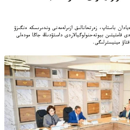
ا عىلىمي يدەيادان باستاپ، زەرتحانالىق ازىرلەمەنى وندىرىسكە ەنگىزۋ
ى قامتيتىن بيوتەحنولوگيالاردى دامىتۋدىڭ جاڭا مودەلى
قتاۋ مينيسترلىگى.