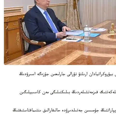
 بيۋروكراتيادان ارىلتۋ تۋرالى جارلىعىن جۇزەگە اسىرۋدىڭ
لەكەتتىك قىزمەتشىلەردىڭ بىلىكتىلىگى مەن كاسىبيلىگىن
اراتتىڭ جۇمىسىن جەتىلدىرۋدە حالىقارالىق ىنتىماقتاستىقتىڭ