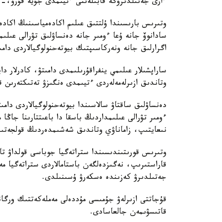
ءارى جەتىلدىرۋگە قابىلەتتى ءتيىمدى جۇيە قۇرۋ،-د
وتىرىس بارىسىندا ۇلتتىق عىلىم اكادەمياسىنىڭ اكاد
سادانوۆ جانە ۇعا ءومىر جانە دەنساۋلىق تۋرالى عىلى
اگرارلىق جانە ونەركاسىپتىك بيوتەحنولوگيالاردى دامى
ساراپشىلار عىلىمي ينفراقۇرىلىمدى دامىتۋ، كادرلار دا
وتاندىق ازىرلەمەلەردى ءتيىمدى ەنگىزۋ تەتىكتەرىن قال
دەنساۋلىق ساقتاۋ سالاسىندا بيوتەحنولوگيالاردى دامى
ءومىر تۋرالى عىلىمداردىڭ باسقا دا باعىتتارىنا جاڭا
نىعايتىپ، زاماناۋي وتاندىق شەشىمدەردىڭ قولجەتىمدى
وتىرىس قورىتىندىسىندا ستراتەگيا جوباسى قولداۋ تاپ
قاراستىرىپ، نەگىزدەلگەن باستامالاردى ستراتەگيا
جەتىلدىرۋ كەزىندە ەسكەرۋ ۇسىنىلدى.
قۇجاتتى ازىرلەۋ جۇمىسى مۇددەلى مەملەكەتتىك ورگان
قاتىسۋىمەن جالعاسادى.