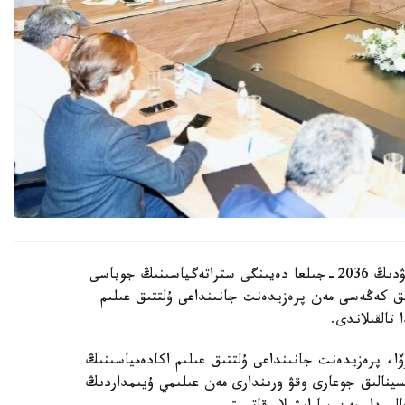
قازاقستان رەسپۋبليكاسىندا بيوتەحنولوگيالاردى دامىتۋدىڭ 2036-جىلعا دەيىنگى ستراتەگياسىنىڭ جوباسى
ىق كەڭەسى مەن پرەزيدەنت جانىنداعى ۇلتتىق عىلىم
تالقىلاندى.
وۆا، پرەزيدەنت جانىنداعى ۇلتتىق عىلىم اكادەمياسىنىڭ
تسينالىق جوعارى وقۋ ورىندارى مەن عىلىمي ۇيىمداردىڭ