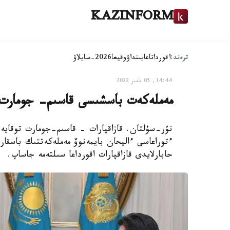
KAZINFORM
ترەند:
اقوردا
تاعايىنداۋ
وقيعا
2026-سايلاۋ
14:44, 05 مامىر 2022
مەملەكەت باسشىسى قاسىم- جومارت ت
نۇر-سۇلتان. قازاقپارات - قاسىم-جومارت توقايە
ءتوراعاسى ءاليحان بايمەنوۆ مەملەكەتتىك باسقا
حابارلايدى قازاقپارات اقورداعا سىلتەمە جاساپ.