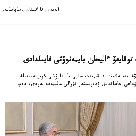
الەمدە
قازاقستان
ساياسات
ت
وقايەۆ ءاليحان بايمەنوۆتى قابىلدادى
ۆقا مەملەكەتتىك قىزمەت حابى باسقارۋشى كوميتەتىنىڭ
رۋداعى جاھاندىق ۇدەرىستەر تۋرالى مالىمەت بەردى، دەپ