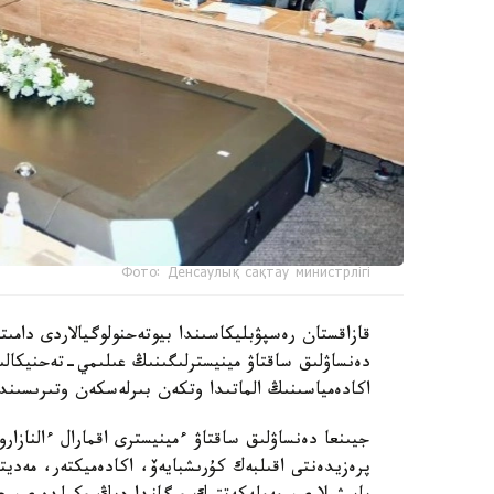
Фото: Денсаулық сақтау министрлігі
دەنساۋلىق ساقتاۋ مينيسترلىگىنىڭ عىلىمي-تەحنيكال
اكادەمياسىنىڭ الماتىدا وتكەن بىرلەسكەن وتىرىسىندا 
جيىنعا دەنساۋلىق ساقتاۋ ءمينيسترى اقمارال ءالنازار
پرەزيدەنتى اقىلبەك كۇرىشبايەۆ، اكادەميكتەر، مەدي