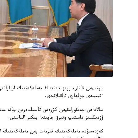
سونىمەن قاتار، پرەزيدەنتتىڭ مەملەكەتتىك اپپاراتتى
ءتيىمدى جولدارى تالقىلاندى.
سالاداعى جەمقورلىقپەن كۇرەس تاسىلدەرىن جانە مەم
ۇزدىكسىز دامىتىپ وتىرۋ جايىندا پىكىر الماستى.
كەزدەسۋدە مەملەكەتتىك قىزمەت پەن مەملەكەتتىك اپپ