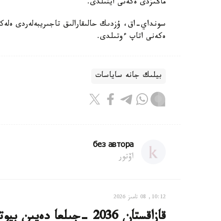
ماڭىزدى ەكەنى ايتىلدى.
سونداي-اق، ۇزدىك حالىقارالىق تاجىريبەلەردى ەلەكت
ەكەنى اتاپ ءوتىلدى.
بيلىك جانە ساياسات
без автора
اۆتور
10:12, 08 تامىز 2026
قازاقستان 2036 -جىلعا دە