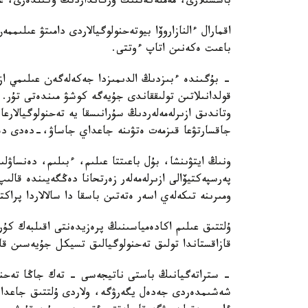
باسشىلارى، مەملەكەتتىك ورگانداردىڭ وكىلدەرى، عال
اقمارال ءالنازاروۆا بيوتەحنولوگيالاردى دامىتۋ عىلى
باعىت ەكەنىن اتاپ ءوتتى.
- بۇگىندە ءبىزدىڭ الدىمىزدا جەكەلەگەن عىلىمي ازىر
قولدانىلاتىن تولىققاندى جۇيەگە كوشۋ مىندەتى تۇر.
وتاندىق ازىرلەمەلەردىڭ سۇرانىسقا يە تەحنولوگيالارع
جاقسارتۋعا قىزمەت ەتۋىنە جاعداي جاساۋ،-دەدى دەن
ونىڭ ايتۋىنشا، بۇل باعىتتا عىلىم، ءبىلىم، دەنساۋل
پەرسپەكتيۆالى ازىرلەمەلەر زەرتحانا دەڭگەيىندە قال
ومىرىنە تىكەلەي اسەر ەتەتىن باسقا دا سالالاردا پراك
ۇلتتىق عىلىم اكادەمياسىنىڭ پرەزيدەنتى اقىلبەك كۇ
قازاقستاندا تولىق تەحنولوگيالىق تسيكل جۇيەسىن قال
- ستراتەگيانىڭ باستى ناتيجەسى - تەك جاڭا تەحنول
شەشىمدەردى جەدەل يگەرۋگە، ولاردى ۇلتتىق جاعدايع