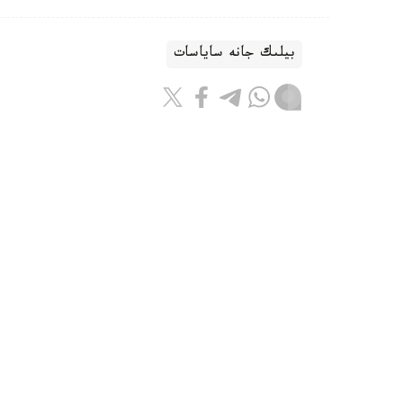
بيلىك جانە ساياسات
ريزابەك نۇسىپبەك ۇلى
اۆتور
09:12, 08 تامىز 2026
شىڭداعى جاۋىنگەرلەر: ەلىمىزدە اسكە
قازاقستان قارۋلى كۇشتەرىندەگى اسكەري الپينيستەر