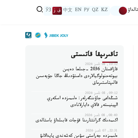
الداۋ
KZ
QZ
РУ
EN
中文
ق ز
ЎЗ
تاقىرىپقا قاتىستى
10:12, 08 تامىز 2026
قازاقستان 2036 -جىلعا دەيىن
بيوتەحنولوگيالاردى دامىتۋدىڭ جاڭا جۇيەسىن
قالىپتاستىرماق
09:12, 08 تامىز 2026
شىڭداعى جاۋىنگەرلەر: ەلىمىزدە اسكەري
الپينيستەر قالاي دايارلانادى
08:40, 08 تامىز 2026
اكىمدىك گرانتتارىنا قۇجات قابىلداۋ باستالدى
22:31, 07 تامىز 2026
ەلىمىزدە جەراستى سۋىن كەشەندى پايدالانۋ