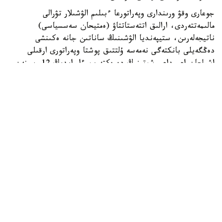
جوعارى وقۋ ورىندارى وپەراتورعا ءبىلىم الۋشىلار تۋرالى
مالىمەتتەردى، ارالىق اتتەستاتتاۋ (ەمتيحان سەسسياسى)
ناتيجەلەرىن، ستيپەنديا الۋشىنىڭ ساناتىن جانە ەكىنشى
دەڭگەيلى بانكتەگى نەمەسە ۇلتتىق پوشتا وپەراتورى ارقىلى
اشىلعان اعىمداعى شوتىنىڭ دەرەكتەرىن ءار ايدىڭ 12-سىنەن
كەشىكتىرمەي جىبەرۋى ءتيىس.
ەگەر ايدىڭ 12- ءسى دەمالىس كۇنىنە سايكەس كەلسە، قۇجات
تاپسىرۋ مەرزىمى ودان كەيىنگى العاشقى جۇمىس كۇنىنە
اۋىستىرىلادى.
وپەراتور جوعارى وقۋ ورىندارىنان كەلىپ تۇسكەن مالىمەتتەردى
بەس جۇمىس كۇنى ىشىندە قاراپ، عىلىم جانە جوعارى ءبىلىم
سالاسىنداعى ۋاكىلەتتى ورگانعا جانە ءتيىستى سالانىڭ وزگە دە
ۋاكىلەتتى ورگاندارىنا قارجىلاندىرۋعا ءوتىنىم جىبەرەدى.
ءوز كەزەگىندە، ۋاكىلەتتى ورگاندار ءوتىنىم تۇسكەن كۇننەن
باستاپ ءۇش جۇمىس كۇنى ىشىندە ستيپەنديا الۋشىلاردىڭ
تالاپتارعا سايكەستىگىن تەكسەرىپ، تولەم جاساۋ ءۇشىن