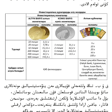
كۇنى تولەم الادى.
ق ۇ ب- تىڭ ولشەمەلى قۇيمالارى مەن ينۆەستيتسيالىق مونەتالارى
ساتۋ بويىنشا الىناتىن قوسىلعان قۇن سالىعىنان بوساتىلعان،
بۇل دا ساتىپ الۋشىلارعا ۇلكەن ارتىقشىلىق بەرەدى. سونىمەن
قاتار، جاقىن ارادا ۇلتتىق بانكتىڭ ينتەرنەت-دۇكەنى ارقىلى
ينۆەستيتسيالىق مونەتالارعا الدىن الا تاپسىرىس بەرۋگە