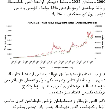
2000-جىلدان 2022-جىلعا دەيىنگى ارالىقتا التىن باعاسىنىڭ
ورتاشا جىلدىق ءوسۋ قارقىنى %18 بولسا، كۇمىس باعاسى
ءۇشىن بۇل كورسەتكىش - %15,1.
ق ۇ ب- تىڭ ينۆەستيتسيالىق قۇرالدارىنداعى ارتىقشىلىقتاردىڭ
ءبىرى - ونىڭ نارىقتاعى وتىمدىلىگى، ول ولشەمەلى قۇيمالار مەن
ينۆەستيتسيالىق مونەتالاردى كەرى ساتىپ الۋعا وتكىزۋ
مۇمكىندىگىمەن قامتاماسىز ەتىلەدى.
ەگەر التىن قۇيمالار زاقىمدانباعان تۇتاس قاپتامامەن كەرى ساتىپ
الۋعا وتكىزىلسە، التىن قۇيمانىڭ يەسى ولار ءۇشىن وتكىزگەن