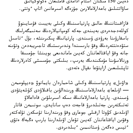
دەيىن 150 مىڭنان استام ادامدى قامتىعان ەكولوگيالىق
ساۋاتتىلىق باعدارلامالارىن جۇزەگە اسىرعانىن اتاپ ءوتتى.
قازاقستاننىڭ حالىق پارتياسىنىڭ وكىلى بەيبىت قۇسايىنوۆ
كوللەدجدەردى بەيىندى جەكە كومپانيالاردىڭ سەنىمگەرلىك
باسقارۋىنا بەرۋدى ۇسىندى. پارتيانىڭ پىكىرىنشە، بۇل ءتاسىل
ستۋدەنتتەردىڭ وقۋ بارىسىندا وندىرىستىك تاجىريبەدەن وتۋىنە
جانە وقۋ اياقتالعاننان كەيىن ماماندىعى بويىنشا جۇمىسقا
ورنالاسۋىنا مۇمكىندىك بەرىپ، بىلىكتى جۇمىسشى كادرلاردىڭ
تاپشىلىعىن ازايتۋعا ىقپال ەتەدى.
«اۋىل» پارتياسىنىڭ وكىلى شاحماردان بايمانوۆ «ديپلوممەن
— اۋىلعا» باعدارلاماسىنىڭ ورىندالۋىن باقىلاۋدى كۇشەيتۋدى
ۇسىندى. پارتيا باعدارلامانىڭ ىسكە اسىرىلۋىن قاداعالاۋ
تەتىكتەرىن جەتىلدىرۋ قاجەت دەپ سانايدى. سونىمەن قاتار
اۋىلدىق كۆوتا ارقىلى جوعارى وقۋ ورىندارىنا تۇسكەن تۇلەكتەر
وقۋىن اياقتاعاننان كەيىن تۋعان اۋىلدارىنا بارىپ ەڭبەك ەتۋى
ءتيىس دەگەن ۇستانىمىن ءبىلدىردى.