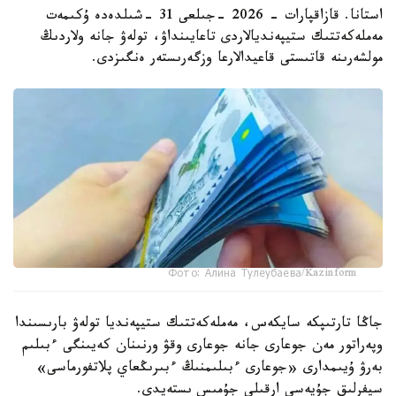
استانا. قازاقپارات - 2026 -جىلعى 31 -شىلدەدە ۇكىمەت
مەملەكەتتىك ستيپەنديالاردى تاعايىنداۋ، تولەۋ جانە ولاردىڭ
مولشەرىنە قاتىستى قاعيدالارعا وزگەرىستەر ەنگىزدى.
Фото: Алина Тулеубаева/Kazinform
جاڭا تارتىپكە سايكەس، مەملەكەتتىك ستيپەنديا تولەۋ بارىسىندا
وپەراتور مەن جوعارى جانە جوعارى وقۋ ورنىنان كەيىنگى ءبىلىم
بەرۋ ۇيىمدارى «جوعارى ءبىلىمنىڭ ءبىرىڭعاي پلاتفورماسى»
سيفرلىق جۇيەسى ارقىلى جۇمىس ىستەيدى.