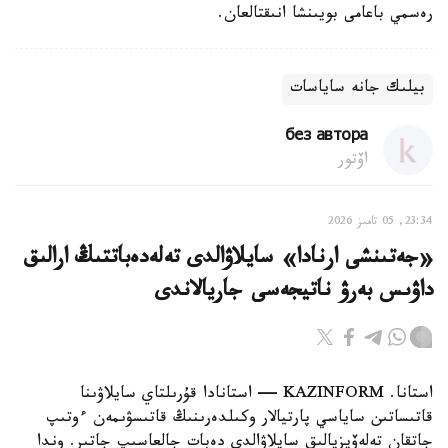
رەسمي باعامى بويىنشا انىقتالعان.
بيلىك جانە ساياسات
без автора
اۆتور
23:34, 05 تامىز 2026
«جەتىنشى ارنادا» سايلاۋالدى تەلەدەباتتىڭ ارالىق
داۋىس بەرۋ ناتيجەسى جاريالاندى
استانا. KAZINFORM — استانادا قۇرىلتاي سايلاۋىنا
قاتىساتىن ساياسي پارتيالار وكىلدەرىنىڭ قاتىسۋىمەن ءوتىپ
جاتقان تەلەۆيزيالىق سايلاۋالدى دەبات جالعاسىپ جاتىر. وندا