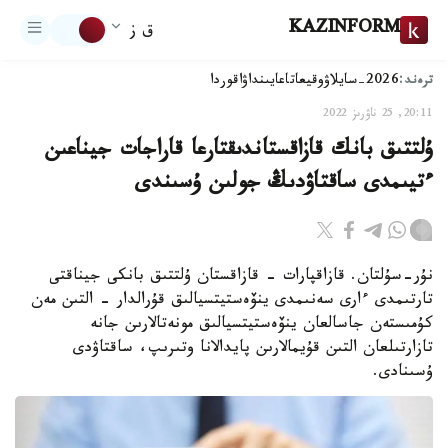
KAZINFORM
ق ز
ترەند:
2026-سايلاۋ
وقيعا
تاعايىنداۋ
اقوردا
20:11, 25 ناۋرىز 2022
ۇلتتىق بانك قازاقستاندىقتارعا قاراجات جيناعىن
ءتيىمدى ساقتاۋدىڭ جولىن ۇسىندى
نۇر-سۇلتان. قازاقپارات - قازاقستان ۇلتتىق بانكى جيناقتى
تارتىمدى ءارى سەنىمدى ينۆەستيتسيالىق قۇرالدار - التىن مەن
كۇمىستەن جاسالعان ينۆەستيتسيالىق مونەتالارىن جانە
تازارتىلعان التىن قۇيمالارىن پايدالانا وتىرىپ، ساقتاۋدى
ۇسىنادى.