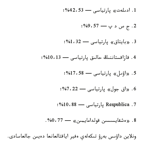
1. ادىلەت» پارتياسى — 42،53%؛
2. ج س د پ — 9،57%؛
3. «بايتاق» پارتياسى — 1،32%؛
4. قازاقستاننىڭ حالىق پارتياسى — 10،13%؛
5. «اۋىل» پارتياسى — 17،58%؛
6. «اق جول» پارتياسى — 7،22%؛
7. Respublica پارتياسى — 10،88%؛
8. «ەشقايسىسىن قولدامايمىن» — 0،77%.
ونلاين داۋىس بەرۋ تىكەلەي ەفير اياقتالعانعا دەيىن جالعاسادى.