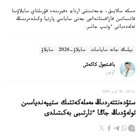
ەسكە سالايىق، «جەتىنشى ارنا» ەفيرىندە قۇرىلتاي سايلاۋىنا
قاتىساتىن قازاقستانداعى جەتى ساياسي پارتيا وكىلدەرىنىڭ
تەلەدەباتى ءوتىپ جاتىر.
بيلىك جانە ساياسات
سايلاۋ-2026
سايلاۋ
باقىتجول كاكەش
اۆتور
20:11, 05 تامىز 2026
ستۋدەنتتەردىڭ مەملەكەتتىك ستيپەندياسىن
تولەۋدىڭ جاڭا ءتارتىبى بەكىتىلدى