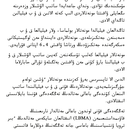
مۇمكىندىك تۋادى. ونداي جاعدايدا ساتىپ الۋشىلار وزدەرىنە
ىڭعايلى ۋاقىتتا مونەتالاردى الىپ كەتە الاتىن ق ۇ ب فيليالىن
تاڭداي الادى.
تاڭدالعان فيليالدا مونەتالار بولماسا، ولار فيليالعا ق ۇ ب
ەسەبىنەن جەتكىزىلەدى. مونەتالاردى دايىنداۋ مەن لوگيستيكانى
ەسكەرگەندە جەتكىزۋدىڭ ورتاشا ۋاقىتى 4-6 اپتانى قۇرايدى.
مونەتالار فيليالعا كەلىپ تۇسكەننەن كەيىن ساتىپ الۋشىلار ق ۇ
ب فيليالىنا بارۋ كۇنى مەن ۋاقىتىن بەلگىلەۋ تۋرالى حابارلاما
الادى.
الدىن الا تاپسىرىس بەرۋ كەزىندە مونەتالار ءۇشىن تولەم
جۇرگىزىلمەيدى. مونەتالاردىڭ قۇنى ق ۇ ب فيليالىندا ساتىپ
الىنعان كۇندەگى باعالى مەتالدىڭ تەڭگەدەگى قۇنىنا بايلانىستى
انىقتالادى.
تەڭگەدەگى قۇنى لوندون باعالى مەتالدار نارىعىنىڭ
قاۋىمداستىعىمەن (LBMA) انىقتالعان سايكەس مەتالدىڭ ءبىر
ترويا ۋنتسياسىنىڭ باعاسى جانە تەڭگەنىڭ دوللارعا قاتىستى