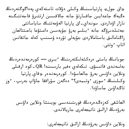
«اق جول» پارتياسىنىڭ وكىلى دۋلات تاستەكەي پەداگوگتەردىڭ
ەڭبەك جاعدايىن جاقسارتۋ جانە جالاقىسىن ارتتىرۋ قاجەتتىگىنە
نازار اۋداردى. سونداي-اق پارتيا الەۋمەتتىك ساياساتتى
جەتىلدىرۋگە جانە ءبىلىم بەرۋ جۇيەسىن دامىتۋعا باعىتتالعان
زاڭنامالىق باستامالاردى جۇيەلى تۇردە ۇسىنىپ كەلە جاتقانىن
اتاپ ءوتتى.
جوبانىڭ باستى ەرەكشەلىكتەرىنىڭ ءبىرى — كورەرمەندەردىڭ
بەلسەندى قاتىسۋى. تىكەلەي ەفير بارىسىندا QR-كود ارقىلى
ونلاين داۋىس بەرۋ جالعاسۋدا. كورەرمەندەر «قاي پارتيا
وكىلىنىڭ ءسوزى ءوتىمدى؟“ دەگەن سۇراققا جاۋاپ بەرىپ، ءوز
تاڭداۋىن جاساۋدا.
العاشقى كەزەڭدەردىڭ قورىتىندىسى بويىنشا ونلاين داۋىس
بەرۋدىڭ ارالىق ناتيجەلەرى جاريالاندى.
ونلاين داۋىس بەرۋدىڭ ارالىق ناتيجەلەرى: