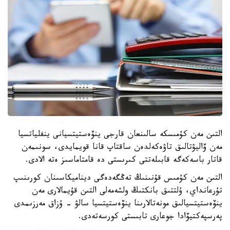
التىن مەن كۇمىسكە سالىنعان قارجى ينۆەستيتسيانى ينفلياتسيا
مەن ۆاليۋتالىق تاۋەكەلدەن ساقتاپ قانا قويمايدى، سونىمەن
قاتار باسەكەگە قابىلەتتى كىرىستى دە قامتاماسىز ەتە الادى.
التىن مەن كۇمىس قۇنىنىڭ تەڭگەدەگى ديناميكاسىنان كورىنىپ
تۇرعانداي، ۇلتتىق بانكتىڭ ولشەمەلى التىن قۇيمالارى مەن
ينۆەستيتسيالىق مونەتالارىنا ينۆەستيتسيا سالۋ - ۇزاق مەرزىمدى
پەرسپەكتيۆادا جوعارى تابىستى كورسەتەدى.