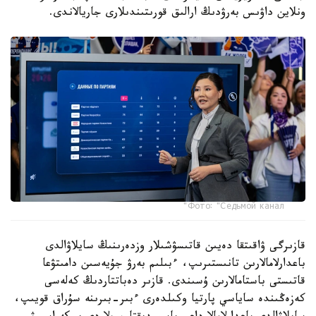
ونلاين داۋىس بەرۋدىڭ ارالىق قورىتىندىلارى جاريالاندى.
Фото: "Седьмой канал"
قازىرگى ۋاقىتقا دەيىن قاتىسۋشىلار وزدەرىنىڭ سايلاۋالدى
باعدارلامالارىن تانىستىرىپ، ءبىلىم بەرۋ جۇيەسىن دامىتۋعا
قاتىستى باستامالارىن ۇسىندى. قازىر دەباتتاردىڭ كەلەسى
كەزەڭىندە ساياسي پارتيا وكىلدەرى ءبىر-بىرىنە سۇراق قويىپ،