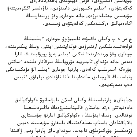
جۇيەسىن ەنگىزۋدى، قوس ديپلومدى باعدارلامالاردى
كەڭەيتۋدى، ءبىلىم ەكسپورتىن دامىتۋدى، تاۋەلسىز اككرەديتتەۋ
جۇيەسىن جەتىلدىرۋدى جانە جوعارى وقۋ ورىندارىنىڭ
اكادەميالىق ەركىندىگىن كەڭەيتۋدى ۇسىندى.
ج س د پ وكىلى ماقسۋت ناسيبۋلوۆ جوعارى ءبىلىمنىڭ
قولجەتىمدىلىگىن ارتتىرۋدى قولدايتىنىن ايتتى. ونىڭ پىكىرىنشە،
جوعارى وقۋ ورىندارىندا تەگىن ءبىلىم بەرۋ پوپۋليستىك شارا
ەمەس جانە مۇنداي تاجىريبە ەۋروپانىڭ بىرقاتار ەلىندە ءساتتى
جۇزەگە اسىرىلىپ كەلەدى. پارتيا جوعارى ءبىلىم الۋ مۇمكىندىگى
وتباسىنىڭ قارجىلىق جاعدايىنا عانا تاۋەلدى بولماۋى ءتيىس
دەپ ەسەپتەيدى.
«بايتاق» پارتياسىنىڭ وكىلى اسلان بايزاحانوۆ ەكولوگيالىق
مادەنيەتتى ەرتە جاستان قالىپتاستىرۋدىڭ ماڭىزدىلىعىنا
توقتالدى. ونىڭ ايتۋىنشا، ەكولوگيالىق اعارتۋ جۇمىستارى
بالاباقشادان باستاپ مەملەكەتتىك باسقارۋ جۇيەسىنە دەيىن
ۇزدىكسىز جۇرگىزىلۋى قاجەت. سونداي-اق پارتيا وسى ۋاقىتقا