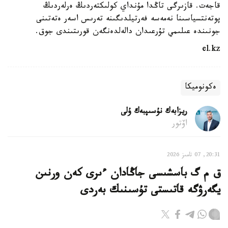
قاجەت. قازىرگى تاڭدا مۇنداي كولىكتەردىڭ ەرلەردىڭ
پوتەنتسياسىنا نەمەسە فەرتيلدىگىنە تەرىس اسەر ەتەتىنى
جونىندە عىلىمي تۇرعىدان دالەلدەنگەن قورىتىندى جوق.
el.kz
ەكونوميكا
ريزابەك نۇسىپبەك ۇلى
اۆتور
20:31, 07 تامىز 2026
ق م گ باسشىسى جاڭادان ءىرى كەن ورنىن
يگەرۋگە قاتىستى تۇسىنىك بەردى