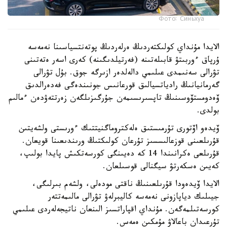
Фото: Синьхуа
الايدا مۇنداي كولىكتەردىڭ ەرلەردىڭ پوتەنتسياسىنا نەمەسە
ۇرپاق ءوربىتۋ قابىلەتىنە (فەرتيلدىگىنە) كەرى اسەر ەتەتىنى
تۋرالى سەنىمدى عىلىمي دالەلدەر ازىرگە جوق. بۇل تۋرالى
گەرمانيانىڭ رادياتسيالىق قورعانىس جونىندەگى فەدەرالدىق
ۆەدومستۆوسىنىڭ تاپسىرىسىمەن جۇرگىزىلگەن زەرتتەۋدەن ءمالىم
بولدى.
ۆيدەو اۆتورى تۇرمىستىق ەلەكتروماگنيتتىك ءورىستى ولشەيتىن
قۇرىلعىنى قوزعالىسسىز تۇرعان كولىكتىڭ ورىندىعىنا قويعان.
قۇرىلعى ەكرانىندا 14 كە دەيىنگى كورسەتكىش پايدا بولىپ،
كەيىن ەسكەرتۋ سيگنالى قوسىلعان.
الايدا ۆيدەودا قۇرىلعىنىڭ ناقتى مودەلى، ولشەم بىرلىگى،
جيىلىك دياپازونى نەمەسە كاليبرلەۋ تۋرالى مالىمەتتەر
كورسەتىلمەگەن. مۇنداي اقپاراتسىز الىنعان ناتيجەلەردى عىلىمي
تۇرعىدان باعالاۋ مۇمكىن ەمەس.