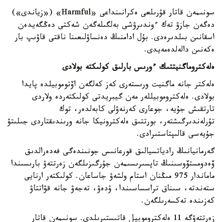
سونىمەن قاتار قۇرىلعى ەكرانىنداعى «Harmful» («زياندى»)
دەگەن جازۋ تەك ءوندىرۋشى بەلگىلەگەن شەكتى دەڭگەيدەن
اسقانىن بىلدىرەدى. بۇل ادامنىڭ دەنساۋلىعىنا ناقتى قاۋىپ بار
ەكەنىن دالەلدەمەيدى.
ەلەكتروماگنيتتىك ءورىس بارلىق كولىكتە بولادى
ەلەكتر جانە ماگنيت ورىستەرى كەز كەلگەن اۆتوموبيلدە پايدا
بولادى. ەلەكتروموبيللەر مەن گيبريدتى كولىكتەردە ولاردى
تارتقىش جۇيە، جوعارى كەرنەۋلى كابەلدەر، توك
تۇرلەندىرگىشتەر، بورتتىق ەلەكترونيكا جانە ورىندىقتاردى جىلىتۋ
جۇيەسى قالىپتاستىرادى.
گەرمانيانىڭ رادياتسيالىق قورعانىس جونىندەگى فەدەرالدىق
ۆەدومستۆوسىنىڭ تاپسىرىسىمەن جۇرگىزىلگەن زەرتتەۋ بارىسىندا
ماماندار 975 مىڭنان استام ولشەۋ جاساعان. كولىكتەر ارنايى
ستەندتە، سىناق تراسساسىندا، ۇدەۋ، تەجەۋ جانە قۋاتتاۋ
كەزىندە تەكسەرىلگەن.
زەرتتەۋگە 11 ەلەكتروموبيل قاتىستىرىلدى. سونىمەن قاتار