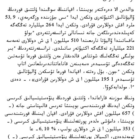
«الدىن الا دەرەكتەر بويىنشا، اقپاننىڭ سوڭىندا ۇلتتىق قوردىڭ
ۆاليۋتالىق اكتيۆتەرى وتكەن ايدا ءىس جۇزىندە وزگەرمەي، 53,9
ملرد اقش دوللارىن قۇرادى. وتكەن ايدا 264 ميلليارد تەڭگەگە
كەپىلدەندىرىلگەن جانە نىسانالى ترانسفەرتتەردى ءبولۋ
ماقساتىندا ۆاليۋتا نارىعىندا 510 ميلليون ا ق ش دوللارى نەمەسە
221 ميلليارد تەڭگەگە اكتيۆتەر ساتىلدى. ترانسفەرتتەردىڭ ءبىر
بولىگى تەڭگەلىك شوتتاعى قالدىقتار مەن ۇلتتىق قورعا تۇسەتىن
تەڭگەدەگى تۇسىمدەر ەسەبىنەن قاناعاتتاندىرىلعانىن اتاپ
وتكەن ءجون. بۇل رەتتە، اقپاندا قورعا تۇسكەن ۆاليۋتالىق
تۇسىمدەر 1 195 ميلليون ا ق ش دوللارىن قۇرادى»، - دەدى
ءا. مولدابەكوۆا.
ونىڭ سوزىنە قاراعاندا، ۇلتتىق قوردىڭ ينۆەستيتسيالىق كىرىسى
وتكەن ايدىڭ قورىتىندىسى بويىنشا تەرىس قالىپتاستى جانە (-
) 657 ميلليون اقش دوللارىن قۇرادى. اقپان ايىنىڭ قورىتىندىسى
بويىنشا، دامۋشى ەلدەر پورتفەلىنىڭ ينۆەستيتسيالىق كىرىسى (-
) 353 ميلليون ا ق ش دوللارى بولىپ، % 6,10- عا
تومەندەدى، اكسيالار پورتفەلىنىڭ ينۆەستيتسيالىق كىرىسى (- )