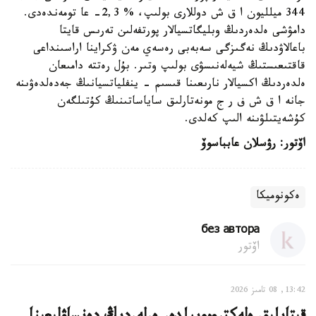
344 ميلليون ا ق ش دوللارى بولىپ، % 2,3- عا تومەندەدى.
دامۋشى ەلدەردىڭ وبليگاتسيالار پورتفەلىن تەرىس قايتا
باعالاۋدىڭ نەگىزگى سەبەبى رەسەي مەن ۋكراينا اراسىنداعى
قاقتىعىستىڭ شيەلەنىسۋى بولىپ وتىر. بۇل رەتتە دامىعان
ەلدەردىڭ اكسيالار نارىعىنا قىسىم - ينفلياتسيانىڭ جەدەلدەۋىنە
جانە ا ق ش ف ر ج مونەتارلىق ساياساتىنىڭ كۇتىلگەن
كۇشەيتىلۋىنە الىپ كەلدى.
اۆتور: رۋسلان عابباسوۆ
ەكونوميكا
без автора
اۆتور
13:42, 08 تامىز 2026