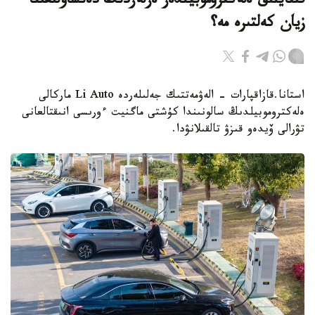
قىتايلىق ەلەكتروموبيلدەر ەرلەردىڭ دەنساۋلىعىنا
زيان كەلتىرە مە؟
استانا.قازاقپارات - الەۋمەتتىك جەلىلەردە Li Auto ماركالى
ەلەكتروموبيلدىڭ سالونىندا كۇشتى ماگنيت ءورىسى انىقتالعانى
تۋرالى ۆيدەو قىزۋ تالقىلانۋدا.