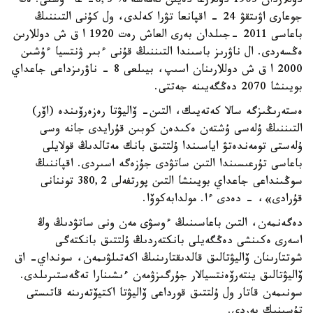
دوللاردان 1903 دوللارعا دەيىن نەمەسە % 6,3- عا ءوستى. ەڭ
جوعارى اۋىتقۋ 24 - اقپانعا تۋرا كەلدى، ول كۇنى التىننىڭ
باعاسى 2011 -جىلدان بەرى العاش رەت 1920 ا ق ش دوللارىن
ەڭسەردى. ال ناۋرىز باسىندا التىننىڭ قۇنى ءبىر ۋنتسيا ءۇشىن
2000 ا ق ش دوللارىنان اسىپ، بيىلعى 8 - ناۋرىزداعى جاعداي
بويىنشا 2070 دەڭگەيىنە جەتتى.
ەستەرىڭىزگە سالا كەتەيىك، التىن- ۆاليۋتا رەزەرۆىندە (اۆر)
التىننىڭ ۇلەسى ۇشتەن ەكىدەن كوبىن قۇرايدى جانە وسى
ۇلەستى تومەندەتۋ اياسىندا ۇلتتىق بانك مەتالدىڭ قولايلى
باعاسى تۇرعىسىندا التىن ساتۋدى جۇزەگە اسىردى. اقپاننىڭ
سوڭىنداعى جاعداي بويىنشا التىن پورتفەلى 380,2 توننانى
قۇرادى»، - دەدى ءا. مولدابەكوۆا.
دەگەنمەن، التىن باعاسىنىڭ ءوسۋى مەن ونى ساتۋدىڭ وڭ
اسەرى ەكىنشى دەڭگەيلى بانكتەردىڭ ۇلتتىق بانكتەگى
شوتتارىنان ۆاليۋتالىق قالدىقتارىنىڭ اكەتىلۋىمەن، سونداي- اق
ۆاليۋتالىق ينتەرۆەنتسيالار جۇرگىزۋمەن ءىشىنارا تەڭەستىرىلدى.
سونىمەن قاتار ول ۇلتتىق قورداعى ۆاليۋتا اكتيۆتەرىنە قاتىستى
تۇسىنىك بەردى.