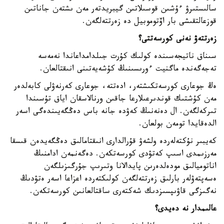
سالىستىرۋ ءۇشىن قوسىلاتىن گيبريدتەر مەن ىشتەن جاناتىن
قوزعالتقىشى بار اۆتوموبيل دە زەرتتەلگەن.
زەرتتەۋ نەنى كورسەتتى؟
سىناق ناتيجەسىندە كولىك كۇرت جىلدامداعاندا نەمەسە
تەجەگەندە ماگنيت ءورىسىنىڭ كۇشەيەتىنى انىقتالعان.
ەڭ جوعارى كورسەتكىشتەر، ادەتتە، جوعارى كەرنەۋلى كابەلدەر
مەن كۇشتىك قوندىرعىلارعا جاقىن ورنالاسقان اياق تۇسىندا
تىركەلگەن. ال دەنەنىڭ كەۋدە جانە باس دەڭگەيىندەگى اسەر
الدەقايدا تومەن بولعان.
كەيبىر نۇكتەلەردە ولشەۋ قۇرالدارى انىقتامالىق دەڭگەيدەن قىسقا
مەرزىمدى اسىپ كەتۋدى كورسەتكەن. دەگەنمەن ادامنىڭ
اناتوميالىق مودەلدەرىن پايدالانا وتىرىپ جۇرگىزىلگەن
ەسەپتەۋلەر بارلىق زەرتتەلگەن كولىكتەردە اعزاعا اسەر ەتۋدىڭ
نەگىزگى قاۋىپسىزدىك شەكتەرى ساقتالعانىن كورسەتكەن.
عالىمدار نە دەيدى؟