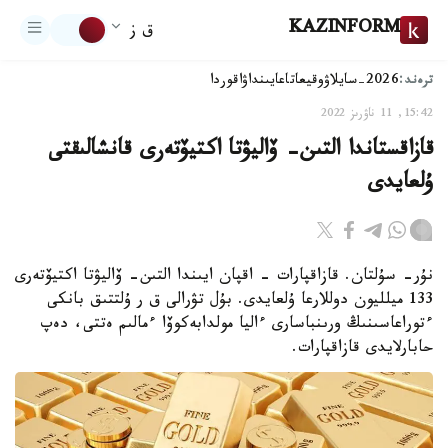
KAZINFORM
ق ز
ترەند:
2026-سايلاۋ
وقيعا
تاعايىنداۋ
اقوردا
15:42, 11 ناۋرىز 2022
قازاقستاندا التىن- ۆاليۋتا اكتيۆتەرى قانشالىقتى
ۇلعايدى
نۇر- سۇلتان. قازاقپارات - اقپان ايىندا التىن- ۆاليۋتا اكتيۆتەرى
133 ميلليون دوللارعا ۇلعايدى. بۇل تۋرالى ق ر ۇلتتىق بانكى
ءتوراعاسىنىڭ ورىنباسارى ءاليا مولدابەكوۆا ءمالىم ەتتى، دەپ
حابارلايدى قازاقپارات.