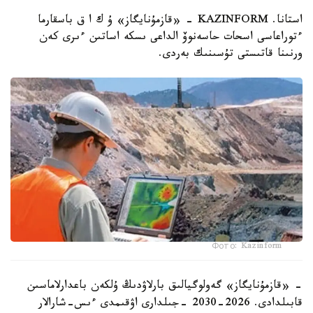
استانا. KAZINFORM - «قازمۇنايگاز» ۇ ك ا ق باسقارما
ءتوراعاسى اسحات حاسەنوۆ الداعى ىسكە اساتىن ءىرى كەن
ورنىنا قاتىستى تۇسىنىك بەردى.
Фото: Kazinform
- «قازمۇنايگاز» گەولوگيالىق بارلاۋدىڭ ۇلكەن باعدارلاماسىن
قابىلدادى. 2026-2030 -جىلدارى اۋقىمدى ءىس-شارالار