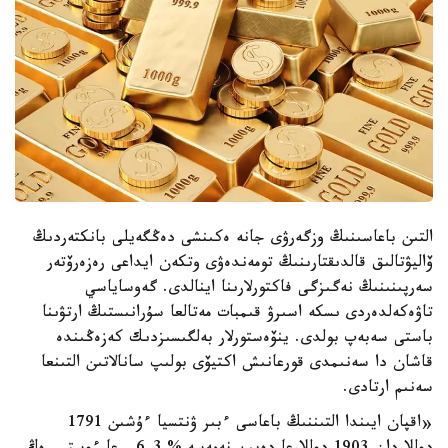
التىن باعاسىنىڭ وزگەرۋى جانە ەكىنشى دەڭگەيلى بانكتەردىڭ
ۆاليۋتالىق قالدىقتارىنىڭ تومەندەۋى وتكەن ايداعى رەزەرۆتەر
سەرپىنىنىڭ نەگىزگى فاكتورلارىنا اينالدى. گەوساياسي
تاۋەكەلدەردى ىسكە اسىرۋ قىمبات مەتالعا سۇرانىستىڭ ارتۋىنا
باستى سەبەپ بولدى. ينۆەستورلار بەلگىسىزدىك كەزەڭىندە
قاشان دا سەنىمدى قورعانىش اكتيۆى بولىپ سانالاتىن التىنعا
سەنىم ارتادى.
«اقپان ايىندا التىننىڭ باعاسى ءبىر ۋنتسيا ءۇشىن 1791