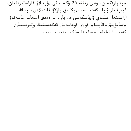
جوسپارلانعان. وسى رەتتە 26 ۇڭعىمانى بۇرعىلاۋ قاراستىرىلعان.
ءبىرقاتار ۋچاسكەدە سەيسميكالىق بارلاۋ قامتىلادى، ونىڭ
اراسىندا جىلىوي ۋچاسكەسى دە بار، - دەدى اسحات حاسەنوۆ
«سامۇرىق-قازىنا» قورى قوعامدىق كەڭەسىنىڭ وتىرىسىنان
كەيىن تىلشىلەر سۇراعىنا جاۋاپ بەرە وتىرىپ.
Фото: Солтан Жексенбеков / Kazinform