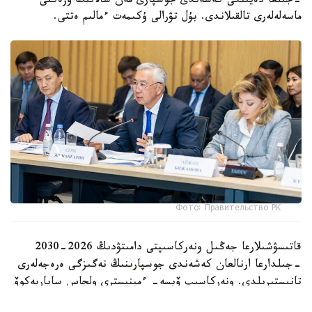
-جىلعا دەيىنگى كەشەندى جوسپارى مەن سالانىڭ وزەكتى
ماسەلەلەرى تالقىلاندى. بۇل تۋرالى ۇكىمەت ءمالىم ەتتى.
Фото: Правительство РК
قاتىسۋشىلارعا جەڭىل ونەركاسىپتى دامىتۋدىڭ 2026-2030
-جىلدارعا ارنالعان كەشەندى جوسپارىنىڭ نەگىزگى ەرەجەلەرى
تانىستىرىلدى. ونەركاسىپ ۆيسە- ءمينيسترى ولجاس ساپاربەكوۆ
اتاپ وتكەندەي، قۇجات زاڭناما، ساتىپ الۋ تەتىگىن جەتىلدىرۋ،