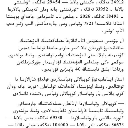
24912 تەڭگە، ەكىنشى بالاعا — 29454 تەڭگە، ءۇشىنشى
بالاعا - 33952 تەڭگە، ءتورتىنشى جانە ودان كەيىنگى بالالارعا
- 38493 تەڭگە. 2026 -جىلعى 1- تامىزداعى جاعداي بويىنشا
استانا قالاسىندا 7821 وتباسى وسى جاردەماقىنى الىپ وتىر دەپ
اتاپ ءوتتى.
ال جۇمىس ىستەيتىن اتا-انالارعا مەملەكەتتىك الەۋمەتتىك
ساقتاندىرۋ قورىنان بالا ءبىر جارىم جاسقا تولعانعا دەيىن
كۇتىمىنە بايلانىستى الەۋمەتتىك تولەم تولەنەدى. ونىڭ مولشەرى
سوڭعى ەكى جىلداعى الەۋمەتتىك اۋدارىمدار جۇرگىزىلگەن
ورتاشا ايلىق تابىستىڭ 40 پايىزىن قۇرايدى.
اسقار ايماعامبەتوۆ كوپبالالى وتباسىلاردى قولداۋ شارالارىنا دا
توقتالدى. ونىڭ ايتۋىنشا، كامەلەتكە تولماعان ءتورت جانە ودان
كوپ بالاسى بار وتباسىلار كوپبالالى وتباسى رەتىندە تانىلادى.
— كوپبالالى وتباسىلارعا ارنالعان مەملەكەتتىك جاردەماقى
وتباسىنىڭ تابىسىنا قاراماستان تاعايىندالادى. ونىڭ مولشەرى
ءتورت بالاسى بار وتباسىلارعا — 69330 تەڭگە، بەس بالاعا —
86673 تەڭگە، التى بالاعا — 104000 تەڭگە، جەتى بالاعا —