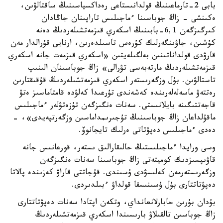
بابى 2-تارماعىنىڭ قولدانىستاعى رەداكسياسىنىڭ ساقتالۋىن،
ەكىنشى - زاڭ جوباسىنا ءماجىلىس تاراپىنان جاڭادان
كىرگىزگەن 6,1-بابىنىڭ اسكەري قىزمەتشىلەردىڭ دەنە
كۇشىن، جاۋىنگەرلىك كۇرەس تاسىلدەرىن، ارنايى قۇرالدار مەن
قارۋدى قولداناتىنىن بەلگىلەيتىن «اسكەري قىزمەت جانە اسكەري
قىزمەتشىلەردىڭ مارتەبەسى تۋرالى» زاڭ جوباسىنان الىنىپ
تاستالۋىن. بۇل وزگەرىستەر اسكەري قىزمەتشىلەردىڭ قۇقىقتارىن
رەتتەۋ ماسەلەلەرىندە كەشەندى تۇرعىدا كەلۋدە قامتاماسىز ەتۋ
قاجەتتىگىنە بايلانىستى. سەنات ەنگىزگەن تۇزەتۋلەر ءماجىلىس
ماقۇلداعان زاڭ جوباسىنىڭ تۇجىرىمداماسىن وزگەرتپەيدى»، -
دەدى ءماجىلىس دەپۋتاتى ەرلىك تايجانوۆ.
وسى ورايدا ءماجىلىستىڭ حالىقارالىق ىستەر، قورعانىس جانە
قاۋىپسىزدىك كوميتەتى زاڭ جوباسىنا سەنات ەنگىزگەن
وزگەرىستەرمەن كەلىسۋدى ۇسىندى. قۇجاتتى قاراۋ كەزىندە پالاتا
دەپۋتاتتارى بۇل ۇسىنىسقا قولداۋ ءبىلدىردى.
بۇدان بۇرىن حابارلانعانداي، وتكەن اپتادا سەنات دەپۋتاتتارى
زاڭ جوباسىن تالقىلاۋ بارىسىندا اسكەري قىزمەتشىلەردىڭ