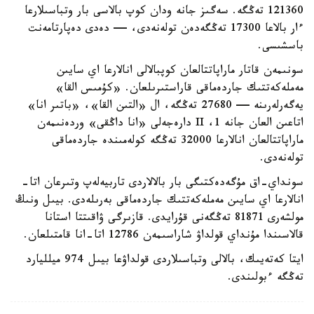
121360 تەڭگە. سەگىز جانە ودان كوپ بالاسى بار وتباسىلارعا
ءار بالاعا 17300 تەڭگەدەن تولەنەدى، — دەدى دەپارتامەنت
باسشىسى.
سونىمەن قاتار ماراپاتتالعان كوپبالالى انالارعا اي سايىن
مەملەكەتتىك جاردەماقى قاراستىرىلعان. «كۇمىس القا»
يەگەرلەرىنە — 27680 تەڭگە، ال «التىن القا»، «باتىر انا»
اتاعىن العان جانە 1، II دارەجەلى «انا داڭقى» وردەنىمەن
ماراپاتتالعان انالارعا 32000 تەڭگە كولەمىندە جاردەماقى
تولەنەدى.
سونداي-اق مۇگەدەكتىگى بار بالالاردى تاربيەلەپ وتىرعان اتا-
انالارعا اي سايىن مەملەكەتتىك جاردەماقى بەرىلەدى. بيىل ونىڭ
مولشەرى 81871 تەڭگەنى قۇرايدى. قازىرگى ۋاقىتتا استانا
قالاسىندا مۇنداي قولداۋ شاراسىمەن 12786 اتا-انا قامتىلعان.
ايتا كەتەيىك، بالالى وتباسىلاردى قولداۋعا بيىل 974 ميلليارد
تەڭگە ءبولىندى.