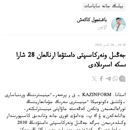
بيلىك جانە ساياسات
باقىتجول كاكەش
اۆتور
16:28, 06 تامىز 2026
جەڭىل ونەركاسىپتى دامىتۋعا ارنالعان 28 شارا
ىسكە اسىرىلادى
استانا. KAZINFORM - ق ر پرەمەر-ءمينيسترىنىڭ ورىنباسارى
-ۇلتتىق ەكونوميكا ءمينيسترى سەرىك جۇمانعاريننىڭ
توراعالىعىمەن وتكەن كەڭەستە جاۋاپتى مينيسترلىكتەر،
«اتامەكەن» ۇ ك پ، «دامۋ» قورى جانە وتاندىق كاسىپورىندار
وكىلدەرىمەن بىرگە جەڭىل ونەركاسىپتى دامىتۋدىڭ 2030