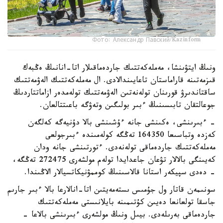
Фото: Александр Павский/Kazinform
ونىڭ ايتۋىنشا، مەملەكەتتىك جاردەماقىلار اتا-انانىڭ ەڭبەك
قىزمەتىنە قاراماستان تاعايىندالادى. ال مەملەكەتتىك الەۋمەتتىك
ساقتاندىرۋ قورىنان تولەنەتىن الەۋمەتتىك تولەمدەر ازاماتتاردىڭ
جوعالتقان تابىسىنىڭ ءبىر بولىگىن وتەۋگە باعىتتالعان.
- ءبىرىنشى، ەكىنشى جانە ءۇشىنشى بالا دۇنيەگە كەلگەن
كەزدە وتباسىعا 164350 تەڭگە كولەمىندە ءبىرجولعى
مەملەكەتتىك جاردەماقى تولەنەدى. ءتورتىنشى جانە ودان
كەيىنگى بالالار تۋعان جاعدايدا تولەم مولشەرى 272475 تەڭگە،
- دەدى سپيكەر استانا قالاسىنىڭ كوممۋنيكاتسيالار الاڭىندا.
سونىمەن قاتار ول جۇمىس ىستەمەيتىن اتا-انالارعا بالا ءبىر جارىم
جاسقا تولعانعا دەيىن كۇتىمىنە بايلانىستى مەملەكەتتىك
جاردەماقى بەرىلەدى. بيىل ونىڭ مولشەرى ءبىرىنشى بالاعا -