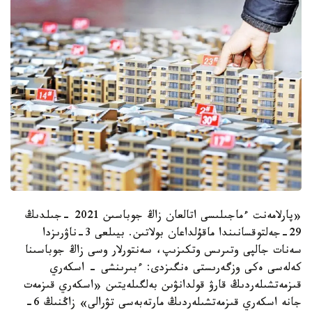
«پارلامەنت ءماجىلىسى اتالعان زاڭ جوباسىن 2021 -جىلدىڭ
29-جەلتوقسانىندا ماقۇلداعان بولاتىن. بيىلعى 3-ناۋرىزدا
سەنات جالپى وتىرىس وتكىزىپ، سەنتورلار وسى زاڭ جوباسىنا
كەلەسى ەكى وزگەرىستى ەنگىزدى: ءبىرىنشى - اسكەري
قىزمەتشىلەردىڭ قارۋ قولدانۋىن بەلگىلەيتىن «اسكەري قىزمەت
جانە اسكەري قىزمەتشىلەردىڭ مارتەبەسى تۋرالى» زاڭنىڭ 6-