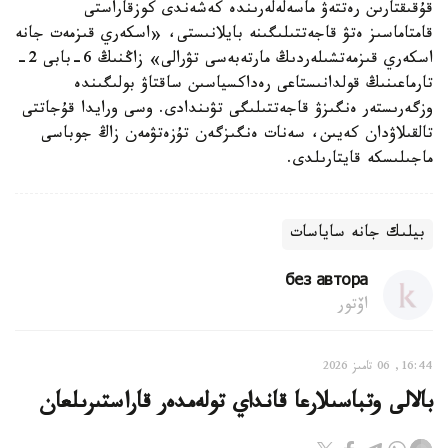
قۇقىقتارىن رەتتەۋ ماسەلەلەرىندە كەشەندى كوزقاراستى
قامتاماسىز ەتۋ قاجەتتىلىگىنە بايلانىستى، «اسكەري قىزمەت جانە
اسكەري قىزمەتشىلەردىڭ مارتەبەسى تۋرالى» زاڭنىڭ 6-بابى 2-
تارماعىنىڭ قولدانىستاعى رەداكسياسىن ساقتاۋ بولىگىندە
وزگەرىستەر ەنگىزۋ قاجەتتىلىگى تۋىندادى. وسى ورايدا قۇجاتتى
تالقىلاۋدان كەيىن، سەنات ەنگىزگەن تۇزەتۋمەن زاڭ جوباسى
ماجىلىسكە قايتارىلدى.
بيلىك جانە ساياسات
без автора
اۆتور
16:44, 06 تامىز 2026
بالالى وتباسىلارعا قانداي تولەمدەر قاراستىرىلعان