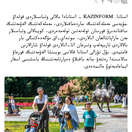
استانا. KAZINFORM - استانادا بالالى وتباسىلاردى قولداۋ
جۇيەسى مەملەكەتتىك جاردەماقىلاردى، مەملەكەتتىك الەۋمەتتىك
ساقتاندىرۋ قورىنان تولەنەتىن تولەمدەردى، كوپبالالى وتباسىلار
مەن ماراپاتتالعان انالاردى، سونداي-اق مۇگەدەكتىگى بار
بالالاردى تاربيەلەپ وتىرعان اتا-انالاردى قولداۋ شارالارىن
قامتيدى. بۇل تۋرالى استانا قالاسى بويىنشا الەۋمەتتىك قورعاۋ
سالاسىندا رەتتەۋ جانە باقىلاۋ دەپارتامەنتىنىڭ باسشىسى اسقار
ايماعامبەتوۆ مالىمدەدى.