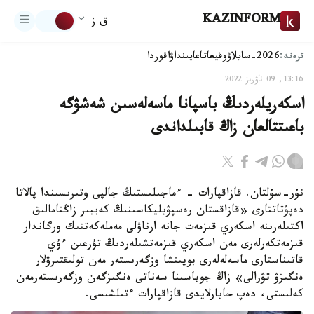
KAZINFORM
ق ز
ترەند:
2026-سايلاۋ
وقيعا
تاعايىنداۋ
اقوردا
13:16, 09 ناۋرىز 2022
اسكەريلەردىڭ باسپانا ماسەلەسىن شەشۋگە
باعىتتالعان زاڭ قابىلداندى
نۇر-سۇلتان. قازاقپارات - ءماجىلىستىڭ جالپى وتىرىسىندا پالاتا
دەپۋتاتتارى «قازاقستان رەسپۋبليكاسىنىڭ كەيبىر زاڭنامالىق
اكتىلەرىنە اسكەري قىزمەت جانە ارناۋلى مەملەكەتتىك ورگاندار
قىزمەتكەرلەرى مەن اسكەري قىزمەتشىلەردىڭ تۇرعىن ءۇي
قاتىناستارى ماسەلەلەرى بويىنشا وزگەرىستەر مەن تولىقتىرۋلار
ەنگىزۋ تۋرالى» زاڭ جوباسىنا سەناتى ەنگىزگەن وزگەرىستەرمەن
كەلىستى، دەپ حابارلايدى قازاقپارات ءتىلشىسى.