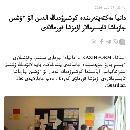
22:46, 07 تامىز 2026
دانيا مەكتەپتەرىندە كوشىرۋدىڭ الدىن الۋ ءۇشىن
جازباشا تاپسىرمالار اۋىزشا قورعالادى
استانا. KAZINFORM - دانيادا جوعارى سىنىپ وقۋشىلارى
ءبىلىم بەرۋ جۇيەسىندە جاساندى ينتەللەكت پايدالانۋدىڭ ۇلتتىق
ستراتەگياسى اياسىندا كوشىرۋدىڭ الدىن الۋ ءۇشىن جازباشا
تاپسىرمالاردى اۋىزشا قورعاۋى كەرەك، دەپ حابارلايدى The
Guardian.