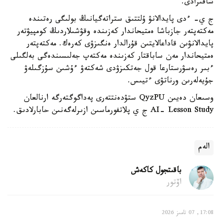
شاقىرادى.
ج ي- ءدى پايدالانۋ ۇلتتىق ستراتەگيانىڭ بولىگى رەتىندە
مەكتەپتەر جازباشا ەمتيحاندار كەزىندە وقۋشىلاردىڭ كومپيۋتەر
پايدالانۋىن قاداعالايتىن قۇرالدار ەنگىزۋى كەرەك. مەكتەپتەر
ەمتيحاندار مەن ساباقتار كەزىندە مەكتەپ جەلىسىندەگى بەلگىلى
ءبىر رەسۋرستارعا قول جەتكىزۋدى شەكتەۋ ءۇشىن سۇزگىلەۋ
جۇيەلەرىن ورناتۋى ءتيىس.
وسىعان دەيىن QyzPU ستۋدەنتتەرى پەداگوگتەرگە ارنالعان
AI- Lesson Study ج ي پلاتفورماسىن ازىرلەگەنىن حابارلادىق.
الەم
باقىتجول كاكەش
اۆتور
17:08, 07 تامىز 2026