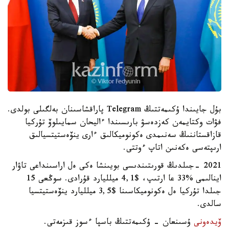
بۇل جايىندا ۇكىمەتتىڭ Telegram پاراقشاسىنان بەلگىلى بولدى.
فۋات وكتايمەن كەزدەسۋ بارىسىندا ءاليحان سمايىلوۆ تۇركيا
قازاقستاننىڭ سەنىمدى ەكونوميكالىق ءارى ينۆەستيتسيالىق
ارىپتەسى ەكەنىن اتاپ ءوتتى.
2021 -جىلدىڭ قورىتىندىسى بويىنشا ەكى ەل اراسىنداعى تاۋار
اينالىمى %33 عا ارتىپ، $4,1 ميلليارد قۇرادى. سوڭعى 15
جىلدا تۇركيا ەل ەكونوميكاسىنا $3,5 ميلليارد ينۆەستيتسيا
سالدى.
ۆيدەونى
ۇسىنعان - ۇكىمەتتىڭ باسپا ءسوز قىزمەتى.