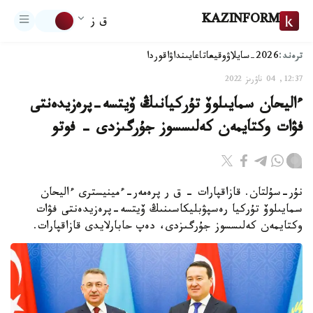
KAZINFORM
ق ز
ترەند:
2026-سايلاۋ
وقيعا
تاعايىنداۋ
اقوردا
12:37, 04 ناۋرىز 2022
ءاليحان سمايىلوۆ تۇركيانىڭ ۆيتسە-پرەزيدەنتى
فۋات وكتايمەن كەلىسسوز جۇرگىزدى - فوتو
نۇر-سۇلتان. قازاقپارات – ق ر پرەمەر-ءمينيسترى ءاليحان
سمايىلوۆ تۇركيا رەسپۋبليكاسىنىڭ ۆيتسە-پرەزيدەنتى فۋات
وكتايمەن كەلىسسوز جۇرگىزدى، دەپ حابارلايدى قازاقپارات.