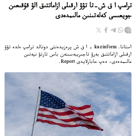
ترامپ ا ق ش-تا تۋۋ ارقىلى ازاماتتىق الۋ قۇقىعىن
جويعىسى كەلەتىنىن مالىمدەدى
استانا. kazinform - ا ق ش پرەزيدەنتى دونالد ترامپ ەلدە تۋۋ
ارقىلى ازاماتتىق بەرۋ تاجىريبەسىنەن باس تارتۋ نيەتىن
مالىمدەدى، دەپ حابارلايدى Report.