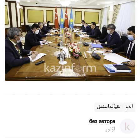
الەم
ىقپالداستىق
без автора
اۆتور