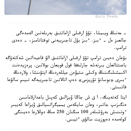
Фото: Pexels
- مەنىڭ ويىمشا، تۋۋ ارقىلى ازاماتتىق بەرىلەتىن الەمدەگى
جالعىز ەل - ءبىز. ءبىز بۇل تاجىريبەنى توقتاتامىز، - دەدى
ترامپ.
بۇعان دەيىن ترامپ تۋۋ ارقىلى ازاماتتىق الۋ قاعيداتىن شەكتەۋگە
باعىتتالعان بىرنەشە جارلىققا قول قويعان بولاتىن. پرەزيدەنت
اكىمشىلىگىنىڭ وكىلى ستيۆەن ميللەردىڭ ايتۋىنشا، ولاردىڭ
ءبىرى «بوسانۋ تۋريزمى» دەپ اتالاتىن تاجىريبەگە تىيىم سالۋعا
قاتىستى.
ايتا كەتەيىك، ا ق ش جاڭا ۆيزالىق كەپىل باعدارلاماسىن
ەنگىزىپ جاتىر، وعان سايكەس يمميگراتسيالىق ۆيزاعا كەيبىر
ءوتىنىش بەرۋشىلەر 100 مىڭنان 250 مىڭ دوللارعا دەيىنگى
كولەمدە دەپوزيت سالۋى ءتيىس.