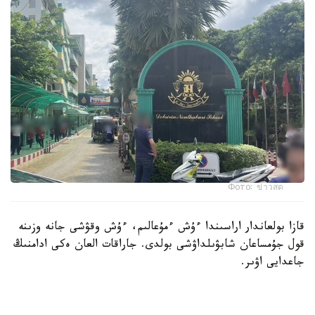
Фото: ข่าวสด
قازا بولعاندار اراسىندا ءۇش ءمۇعالىم، ءۇش وقۋشى جانە وزىنە
قول جۇمساعان شابۋىلداۋشى بولدى. جاراقات العان ەكى ادامنىڭ
جاعدايى اۋىر.
پوليتسيانىڭ مالىمەتىنشە، شابۋىلداۋشى 14 جاستاعى وقۋشى
بولعان. ول كەم دەگەندە 26 رەت وق اتقان، ال تۇتقىندالعاننان