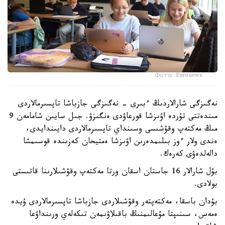
Фото: Euronews
نەگىزگى شارالاردىڭ ءبىرى - نەگىزگى جازباشا تاپسىرمالاردى
مىندەتتى تۇردە اۋىزشا قورعاۋدى ەنگىزۋ. جىل سايىن شامامەن 9
مىڭ مەكتەپ وقۋشىسى وسىنداي تاپسىرمالاردى دايىندايدى،
ەندى ولار ءوز بىلىمدەرىن اۋىزشا ەمتيحان كەزىندە قوسىمشا
دالەلدەۋى كەرەك.
بۇل شارالار 16 جاستان اسقان ورتا مەكتەپ وقۋشىلارىنا قاتىستى
بولادى.
بۇدان باسقا، مەكتەپتەر وقۋشىلاردى جازباشا تاپسىرمالاردى ۇيدە
ەمەس، سىنىپتا مۇعالىمنىڭ باقىلاۋىمەن تىكەلەي ورىنداۋعا