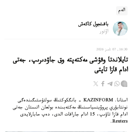
الەم
باقىتجول كاكەش
اۆتور
16:30, 07 تامىز 2026
تايلاندتا وقۋشى مەكتەپتە وق جاۋدىرىپ، جەتى
ادام قازا تاپتى
استانا. KAZINFORM - بانگكوكتىڭ سولتۇستىگىندەگى
نونتابۋري پروۆينسياسىنىڭ مەكتەبىندە بولعان اتىستان جەتى
ادام قازا تاۋىپ، 15 ادام جاراقات الدى، دەپ حابارلايدى
Reuters.