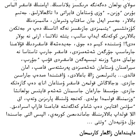
سولاي بولعان دەگەنگە ەرىكسىز يلاناسىڭ. اپامنىڭ قاسقىر الماس
بۇرىن ءوزىن- ءوزى ۇستاعان قايراتى دا تاڭعالارلىق. جەتىم
بالالار، جەسىر ايەل جان ساقتاپ وتىرعان، مالىمىزدىڭ
كۇزەتشىسى ءيتىمىزدى جازىقسىز نەگە اتاسىڭ دەپ ەر جەتكەن
بالالارىن كوكەنگە ايداپ سالىپ، يتشە تالاتسا، ارتى نە بولار
ەدى؟! ۇستىندە كيىم دە جوق، جەيدەشەڭ قاسقىردىڭ قۇلاعىنا
جارماسىپ جۇرگەن شەشەمىزدى، قاسقىر جارىپ تاستاسا نە
بولماق ەدى؟ وزىنە تيىسپەگەن قاسقىردى قۋىپ ءجۇرىپ،
سيراعىنان ۇستاعان شەشەمىزدى پەرىشتەسى قاعىپ، امان
قالدى... باتىرلىعىن زاڭ باعالادى، ۋاقىتىندا ەمدەپ جاراسىن
جازدى. «جالاڭاش قولمەن قاسقىر ۇستاعان انا» دەپ گازەتكە
جازدى. جۇمىسقا جاراعان جاسىمنان شەشەم قايتىس بولعانشا
ءوزىمنىڭ قولىمدا بولدى. كەنجە ۇلىنىڭ پارىزىن وتەپ، اق
ءسۇتىن اقتايىن دەپ شامام كەلگەنشە قاباعىنا قاراپ اسىرادىق.
اللا قولداپ بالالارىنىڭ جاماندىعىن كورمەي، الپىس التى جاسىندا
بۇل دۇنيەدان ءوتتى ...
دايىنداعان زاڭعار كارىمحان