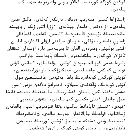
كوكەن كوزگە كورىنسە، اعالارىم ونى ولتىرەر مە ەدى، كىم
بىلەدى.
زاستاۆاعا كىسى جىبەرىپ ەدىك، دارىگەر كەلدى. حالىق ەمىن
بىلەدى- اۋ دەگەن ادامدار جينالدى. ءزۇرا اتتى ۇلكەن بايبىشە
ساندىعىنىڭ تۇبىنەن قاسقىردىڭ ءتىسىن اكەلدى. اقساقالى
زاحاري قاسقىر، تۇلكى، قارساق سياقتى ازۋلى اڭداردى اتاتىن
اڭشى بولىپتى. ومىردەن العان تاجىريبەسى بار، اۋىلدان شىققان
تاقۋالار كورگەن- بىلگەندەرىن ەلىنىڭ پايداسىنا جاراتىپ
وتىرعاندىعى كوز الدىمىزدان ءوتتى. بۇلدانباي، ءساتتى كۇنى
قولدان كەلگەن جاقسىلىعىن جەتكىزۋگە دايار تۇراتىندىعىن،
كوپتى كورگەن كونەلەردىڭ باعا جەتپەس جاقسىلىعىن سول
كۇنى كوردىك. ۇلكەندى سىيلاۋ، قادىرلەۋ دەگەن بوس ءسوز
ەمەس ەكەندىگىن باستان كەشىردىك. ساندىقتىڭ ىشىندە قانشا
جىل جاتقان ءتىس ەكەنىن كىم بىلەدى، ايتەۋىر سەبەبى
ءتيدى. ءتىستى تابادانعا سالىپ، وتقا قىزدىرىپ الىپ، بالعامەن
ۇساقتاپ، قولدىڭ جارالانعان جەرىنە سالدى. «قاسقىردىڭ
ءتىسىنىڭ ۋىتى دەنەگە جايىلماۋ ءۇشىن ءوزىنىڭ تىسىمەن
قايتاردىم»، - دەدى كوپتى كورگەن ءزۇرا شەشەي.