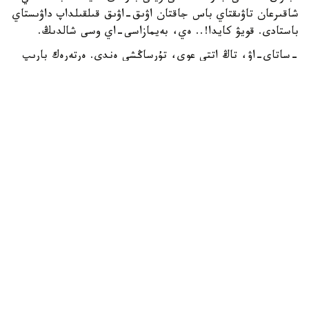
شاقىرعان تاۋىقتاي باس جاقتان اۋىق-اۋىق قىلقىلداپ داۋىستاي
باستادى. قويۋ كايدا!.. ەي، بەيمازاسى-اي وسى شالدىڭ.
-ساتاي-اۋ، تاڭ اتتى عوي، تۇرساڭشى ەندى. ەرتەرەك بارىپ
الىپ قايتساڭشى شانانى،- دەيدى جانە قايتا-قايتا ايتادى.
«ءالى ءتۇن ورتاسى عانا عوي، تاڭ اتسىن دا...» - دەگىسى
كەلەدى ساتايدىڭ. ءدال وسى كەزدە قوراداعى اتەش قاناتىن
دۇرسىلدەتە قاعىپ قويىپ، تاماعى جىرتىلارداي ايعاي سالادى:
«تاڭ اتىپ قالدى-ە-ە...» دەيتىن سياقتى. مازا بەرۋشى مە
ەدى بۇلار.
ساتاي كوزىن قايتا جۇمدى. شىركىن-اي، ەڭ بولماسا، ون
مينۋت ۇيىقتار ما ەدى. قايداعى ۇيقى، انە اكەسى تاعى سويلەپ
جاتىر. «قاپ، ۇيقى بەرمەدى-اۋ» دەپ رەنجىدى، ونان سوڭ:
«قوي، تۇرايىن، بولماس» دەپ ويلادى تاعى دا. ءبىراق بۇل
تەك ويى عانا. انە تۇردىم، مىنە، تۇردىم دەپ جاتقان، ەندى
بىردە ءتىپتى كيىنە باستاعان سياقتى ەدى، سويتسە قايتادان
ماۋجىراپ ۇيىقتاپ كەتىپتى...