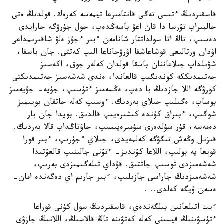
قاسقىردىڭ ءتىسى تەگى قانتامىرعا تيمەسە كەرەك. قولدىڭ ەتى
جالبىراپ تۇرسا دا قان اعۋ باسەڭدەپ، جول جۇرۋگە جارايدى
دەسىپ، تاڭ اتا سولداتتار شانامەن ءبىر ءجۇز ەلۋ شاقىرىمداعى
اۋدان ورتالىعى قوشاعاشقا اۋرۋحاناعا الىپ كەتتى. جان باسقا،
شۋىلداپ جىلاعاننان باسقا قولدان كەلەر جوق، اكەسىز
جەتىمدىككە كوندىگىپ قالعاندا، ەندى شەشەسىز جەتىمدىكتى
كورۋگە اللا جازدىڭ با دەپ، ەڭسەمىز ءتۇسىپ، جۇيە- جۇيەمىز
بوساپ، ەگىلىپ جىلاي بەردىك. ءوسىپ كەلە جاتقان بويىمىز
شوگىپ، ءبىراق كۇندە كىشىرەيىپ قالدىق. بويدا جان بار
دەمەسە، قۇر سۇلدەرى سۇمىرەيىسىپ، جاۋتاڭداپ قالا بەردىك.
قىزىل وڭەش تىگۋگە كەلمەيدى، جىلاي ءجۇرىپ، ءبىر قورا
قويعا يە بولىپ، اللاعا كۇندىز- ءتۇنى جالىنىپ قالعۇتىدا
شەشەمىزدى توسىپ جاتتىق. قۇداي تىلەگىمىزدى بەرىپ،
شەشەمىزدىڭ جاراسى جازىلىپ، ءبىر جارىم اي دەگەندە امان-
ەسەن ۇيگە كەلدى.. .
ءيت اتىلعانىن بىلگەندەي، قاسقىردىڭ سول كۇنى قوراعا
ءتۇسۋىنىڭ قيسىنى كەلە كەتۋىنە تاڭ قالاسىڭ، اللانىڭ جازۋى