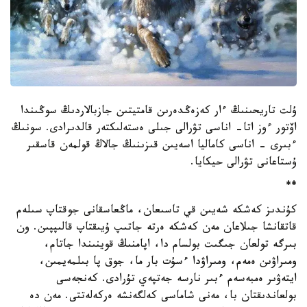
ۇلت تاريحىنىڭ ءار كەزەڭدەرىن قامتيتىن جازبالاردىڭ سوڭىندا
اۆتور ءوز اتا- اناسى تۋرالى جىلى ەستەلىكتەر قالدىرادى. سونىڭ
ءبىرى - اناسى كاماليا اسەيىن قىزىنىڭ جالاڭ قولمەن قاسقىر
ۇستاعانى تۋرالى حيكايا.
**
كۇندىز كەشكە شەيىن قي تاسىعان، ماڭعاسقانى جوقتاپ سىلەم
قاتقانشا جىلاعان مەن كەشكە ەرتە جاتىپ ۇيىقتاپ قالىپپىن. ون
بىرگە تولعان جىگىت بولسام دا، اپامنىڭ قوينىندا جاتام،
ومىراۋىن ەمەم، ومىراۋدا ءسۇت بار ما، جوق پا بىلمەيمىن،
ايتەۋىر ەمبەسەم ءبىر نارسە جەتپەي تۇرادى. كەنجەسى
بولعاندىقتان با، مەنى شاماسى كەلگەنشە ەركەلەتتى. مەن دە