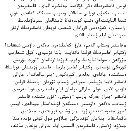
قولىن قاسقىردىڭ ەكى قۇلاعىنا جەتكىزە الماي، قاسقىرمەن
الىسىپ، ەكەۋى قورانى جاعالاپ وتىرىپ ەسىككە كەلەدى. قوي
شىعا المايتىنداي ەتىپ كولدەنەڭ تاستالعان سىرعاۋىلدىڭ
اراسىنان، كەۋدەسى قورادان شىعىپ قويعان قاسقىردىڭ ارتقى
سيراعىنان اپام ۇستاپ الادى.
«قاسقىر ۇستاپ الدىم، قارۋ اكەلىڭدەر» دەگەن داۋىس شىققاندا
وكتيابر اعامىزدىڭ قولىنا ماتقاپىدا بالتا تۇسپەي، كۇل شىعارىپ
جۇرگەن، سولداتتاردىڭ وكوپ قازۋعا ارنالعان ءتورت بۇرىش
كۇرەگى تۇسەدى. وكتيابر اعامىز بارسا، قاسقىر ۇزىنىنان قورانىڭ
ەسىگىندە جاتادى. بەلدەن كۇرەكپەن ءبىر سالعاندا، جارالى
قاسقىر قايتا بۇرىلىپ سيراقتى ۇستاپ تۇرعان اپامنىڭ قولىن
قاۋىپ الادى. قولى جارالى بولعان اپام قاسقىردى قويا بەرەدى.
قاسقىر ءبىراز جەرگە بارىپ ءولىپتى. ءتۇن ىشىندە قاسقىر
ۇستادىم دەگەن داۋىستى ەستىگەن اۋىلداستار جينالدى. ايتىپ
ءسوز جەتپەيتىندەي ۇرەيىمىز ۇشىپ قورىقتىق، جىلادىق.
ماڭعاسقاما جىلاعان كۇندىزگى جىلاۋىم سول كۇنى تۇندە مىنا
جىلاۋعا ۇلاستى. قاسقىرمەن الىسىپ اپام جارالى بولعان ساتتە،