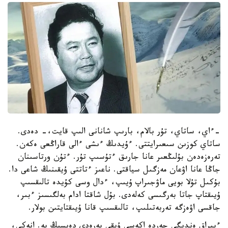
-ءاي، ساتاي، تۇر بالام، بارىپ شانانى الىپ قايت،- دەدى.
ساتاي كوزىن سىعىرايتتى. ءۇيدىڭ ءىشى ءالى قاراڭعى ەكەن.
تەرەزەدەن بۇلىڭعىر عانا جارىق ءتۇسىپ تۇر. ءتۇن ورتاسىنان
جاڭا عانا اۋعان مەزگىل سياقتى. ناعىز ءتاتتى ۇيقىنىڭ شاعى دا.
بۇكىل تۇلا بويى ماۋجىراپ ۇيىپ، ءدال وسى كۇيدە تالىقسىپ
ۇيىقتاپ جاتا بەرگىسى كەلەدى. بۇل شاقتا ادام بەلگىسىز ءبىر،
جاقسى اۋەزگە تەربەتىلىپ، تالىقسىپ قانا ۇيىقتايتىن بولار.
ءبىراق ەندىگى جەردە اكەسى ۇيقى بەرەدى دەيسىڭ بە. انەكي،