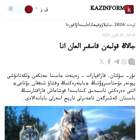
KAZINFORM
ق ز
ترەند:
2026-سايلاۋ
وقيعا
تاعايىنداۋ
اقوردا
16:23, 25 اقپان 2022
جالاڭ قولمەن قاسقىر العان انا
نۇر- سۇلتان. قازاقپارات - زەينەت جاسىنا جەتكەن ولكەتانۋشى
پيونەر مۇحتاسىروۆتىڭ «بايتەرەكتىڭ وقشاۋ شىققان بۇتاعى»
اتتى دەرەكتى تانىمدىق كىتابىندا قوشاعاش قازاقتارىنىڭ
باسىنان كەشىرگەن تاعدىرلى تاريح اسەرلى باياندالادى.