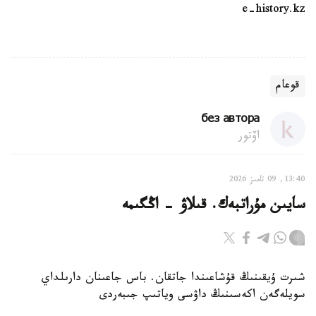
e-history.kz
قوعام
без автора
اۆتور
13:40, 09 تامىز 2026
سايىن مۇراتبەك. قىلاۋ - اڭگىمە
شىرت ۇيقىنىڭ قۇشاعىندا جاتقان. باس جاعىنان دارىلداي
سويلەگەن اكەسىنىڭ داۋسى وياتىپ جىبەردى