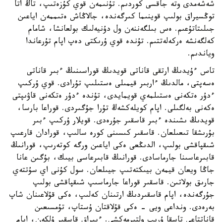
شەشەمدى وتە جاقسى كوردىم. تۇنىمەن قوي كۇزەتىپ، تاڭ اتا
توڭسيراق بولىپ قوينىما كىرگەندە، جالاڭاش ەتىممەن اياعىن
جىلىتاتۇعىم. ەس بىلگەننەن ول دۇنيەلىك بولعانشا، شامام
كەلگەنشە ەركەلەتتىم. تۇندە قوي ۇرىكتى دەپ اپام تۇرعاندا
وياندىم.
تاس ءۇيدىڭ ارتقى قاناتى قويدىڭ قوراسىنىڭ ءبىر قاناتى
ەسەپتى، مالدىڭ ءاربىر قيمىلى ەستىلىپ تۇرادى. قوي ۇركىپ
ءدۇر ەتكەنى ەستىلمەي قويمايدى، تۇندە ءدۇر ەتكەنى قاۋىپتى
ەكەنى بەلگىلى. اپام كويلەكشەڭ تۇرا جۇگىردى. قوراعا بارسا،
قويدىڭ ىشىندە ءبىر قاسقىر جۇرەدى. قويلار ۇركىپ ءبىر
بۇرىشقا تىعىلعان. قاسقىر كىسىنى كورە سالىپ، قورادان قارعىپ
شىقپاقشى بولىپ، الدىڭعى ەكى اياعىن ورگە كوتەرىپ، قورانىڭ
قابىرعاسىنا جارماسادى. قورانىڭ قابىرعاسى بيىك، بۇگىن عانا
جاڭا ويعان قيمەن بيىكتەتىپ جيىلعان. سول كۇنى اي سۇتتەي
جارىق بولاتىن. قاسقىر قوراعا جارماسىپ شىقپاقشى بولىپ
جۇرگەندە، اپام قاسقىردىڭ ارتىنان كەلىپ، ەكى قۇلاعىنان شاپ
بەرەدى. ونداعى ويى - ەكى قۇلاقتان ۇستاپ، تۇمسىعىن
قاناتتاعى تاسقا ۇرىپ ولتىرمەكشى. ءبىراق قاسقىر ۇلكەن، اپام