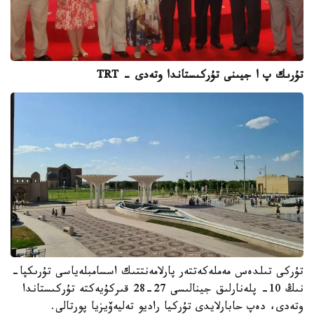
تۇرىك پ ا جيىنى تۇركىستاندا وتەدى - TRT
تۇركى تىلدەس مەملەكەتتەر پارلامەنتتىك اسسامبلەياسى تۇرىكپا-
نىڭ 10- پلەنارلىق جينالىسى 27-28 قىركۇيەكتە تۇركىستاندا
وتەدى، دەپ حابارلايدى تۇركيا راديو تەليەۆيزيا پورتالى.