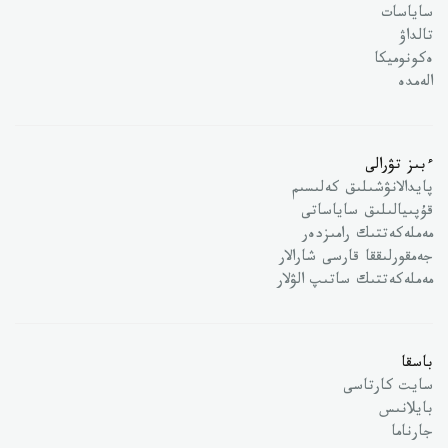
ساياسات
تالداۋ
ەكونوميكا
الەمدە
ءبىز تۋرالى
پايدالانۋشىلىق كەلىسىم
قۇپىيالىلىق ساياساتى
مەملەكەتتىك رامىزدەر
جەمقورلىققا قارسى شارالار
مەملەكەتتىك ساتىپ الۋلار
باسقا
سايت كارتاسى
بايلانىس
جارناما