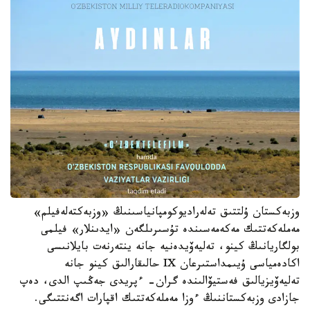
وزبەكستان ۇلتتىق تەلەراديوكومپانياسىنىڭ «وزبەكتەلەفيلم»
مەملەكەتتىك مەكەمەسىندە تۇسىرىلگەن «ايدىنلار» فيلمى
بولگاريانىڭ كينو، تەليەۆيدەنيە جانە ينتەرنەت بايلانىسى
اكادەمياسى ۇيىمداستىرعان IX حالىقارالىق كينو جانە
تەليەۆيزيالىق فەستيۆالىندە گران- ءپريدى جەڭىپ الدى، دەپ
جازادى وزبەكستاننىڭ ءوزا مەملەكەتتىك اقپارات اگەنتتىگى.