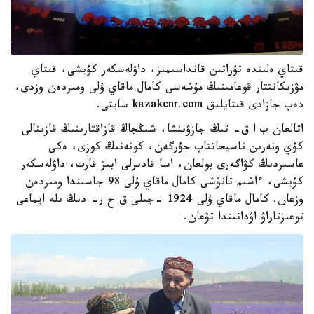
قىتاي ەلىندە تۇراتىن قانداسىمىز، داۋلەسكەر كۇيشى، قىتاي
مۋزىكانتتار قوعامىنىڭ مۇشەسى كامال ماقاي ۇلى ومىردەن وزدى،
دەپ جازادى قىتايلىق kazakcnr.com سايتى.
اتالعان ب ا ق- تىڭ جازۋىنشا، شىڭجاڭ قازاقتارىنىڭ قازىنالى
كۇي ونەرىن ناسيحاتتاپ جۇرگەن، كونەنىڭ كوزى، ەكى
عاسىردىڭ كۋاگەرى بولعان، اسا قادىرلى ابىز قارت، داۋلەسكەر
كۇيشى، ءاشىم تانۋشى كامال ماقاي ۇلى 98 جاسىندا ومىردەن
وزعان. كامال ماقاي ۇلى 1924 -جىلى ق ح ر- دىڭ ىلە ايماعى
توعىزتاراۋ اۋدانىندا تۋعان.