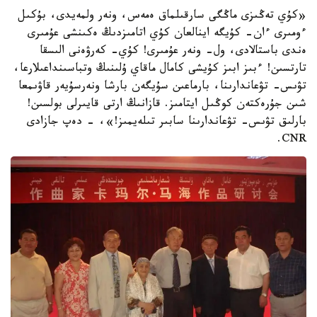
«كۇي تەڭىزى ماڭگى سارقىلماق ەمەس، ونەر ولمەيدى، بۇكىل
ءومىرى ءان- كۇيگە اينالعان كۇي اتامىزدىڭ ەكىنشى عۇمىرى
ەندى باستالادى، ول- ونەر عۇمىرى! كۇي- كەرۋەنى الىسقا
تارتسىن! ءبىز ابىز كۇيشى كامال ماقاي ۇلىنىڭ وتباسىنداعىلارعا،
تۋىس- تۋعاندارىنا، بارماعىن سۇيگەن بارشا ونەرسۇيەر قاۋىمعا
شىن جۇرەكتەن كوڭىل ايتامىز. قازانىڭ ارتى قايىرلى بولسىن!
بارلىق تۋىس- تۋعاندارىنا سابىر تىلەيمىز!»، - دەپ جازادى
CNR.