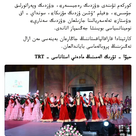
كوركەم تۋىندى «ۇزدىك رەجيسسەر»، «ۇزدىك وپەراتورلىق
جۇمىس»، «فيلم ءۇشىن ۇزدىك مۋزىكا»، سونداي - اق
«ۇستاز» تەلەسەريالىنا جازىلعان «ۇزدىك سەناري»
نوميناتسياسى بويىنشا جەڭىمپاز اتاندى.
كارتينادا قاراقالپاقستاننىڭ جاڭارعان بەينەسى مەن ارال
تەڭىزىنىڭ پروبالەماسى باياندالعان.
حيۆا - تۇرىك الەمىنىڭ مادەني استاناسى - TRT