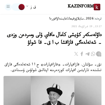
KAZINFORM
ق ز
ترەند:
2026-سايلاۋ
وقيعا
تاعايىنداۋ
اقوردا
13:17, 19 قىركۇيەك 2021
داۋلەسكەر كۇيشى كامال ماقاي ۇلى ومىردەن وزدى
- شەتەلدەگى قازاقشا ب ا ق- قا شولۋ
نۇر- سۇلتان. قازاقپارات- «قازاقپارات» ح ا ا شەتەلدەگى قازاق
تىلىندە تارايتىن اقپارات كوزدەرىنە اپتالىق شولۋىن ۇسىنادى.