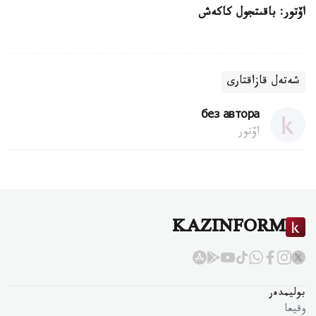
اۆتور: باقىتجول كاكەش
شەتەل قازاقتارى
без автора
اۆتور
KAZINFORM
بوليمدەر
وقيعا