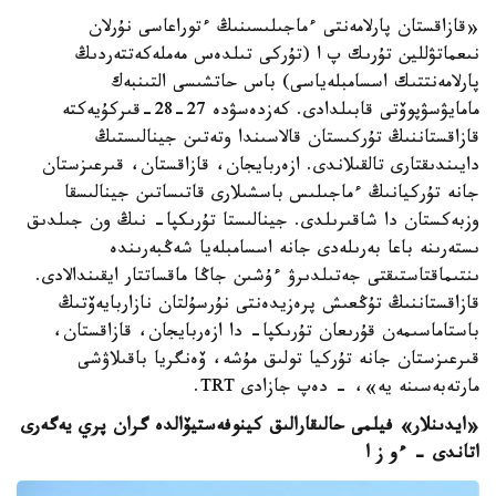
«قازاقستان پارلامەنتى ءماجىلىسىنىڭ ءتوراعاسى نۇرلان
نىعماتۋللين تۇرىك پ ا (تۇركى تىلدەس مەملەكەتتەردىڭ
پارلامەنتتىك اسسامبلەياسى) باس حاتشىسى التىنبەك
مامايۋسۋپوۆتى قابىلدادى. كەزدەسۋدە 27-28-قىركۇيەكتە
قازاقستاننىڭ تۇركىستان قالاسىندا وتەتىن جينالىستىڭ
دايىندىقتارى تالقىلاندى. ازەربايجان، قازاقستان، قىرعىزستان
جانە تۇركيانىڭ ءماجىلىس باسشىلارى قاتىساتىن جينالىسقا
وزبەكستان دا شاقىرىلدى. جينالىستا تۇرىكپا- نىڭ ون جىلدىق
ىستەرىنە باعا بەرىلەدى جانە اسسامبلەيا شەڭبەرىندە
ىنتىماقتاستىقتى جەتىلدىرۋ ءۇشىن جاڭا ماقساتتار ايقىندالادى.
قازاقستاننىڭ تۇڭعىش پرەزيدەنتى نۇرسۇلتان نازاربايەۆتىڭ
باستاماسىمەن قۇرىعان تۇرىكپا- دا ازەربايجان، قازاقستان،
قىرعىزستان جانە تۇركيا تولىق مۇشە، ۆەنگريا باقىلاۋشى
مارتەبەسىنە يە»، - دەپ جازادى TRT.
«ايدىنلار» فيلمى حالىقارالىق كينوفەستيۆالدە گران پري يەگەرى
اتاندى – ءو ز ا