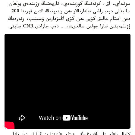
سونداي- اق، كونەنىڭ كوزىندەي، تاريحتىڭ وزىندەي بولعان
ساليقالى دومبىراشى تەلەارنالار مەن راديونىڭ التىن قورىنا 200
دەن استام حالىق كۇيى مەن كۇي اڭىزدارىن ۇسىنىپ، ونەردىڭ
ۇزىلمەيتىن سارا جولىن سالدى»، - دەپ جازادى CNR سايتى.