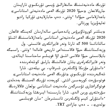
تۇرىك مادەنيەتىنىڭ حالىقارالىق ۇيىمى تۇرىكسوي تاراپىنان
جاريالانعان «حيۆا 2020 تۇرىك الەمى مادەنيەتى استاناسى»
باعدارلاماسى حيۆادا ءوتتى، دەپ حابارلايدى تۇركيا راديو
تەليەۆيزيا پورتالى.
«بىلتىر كوروناۆيرۋس پاندەمياسى سالدارىنان كەيىنگە قالعان
2020 تۇرىك الەمى مادەنيەتى استاناسى باعدارلاماسىنىڭ اشىلۋ
سالتاناتىنا 500 گە تارتا ونەر قايراتكەرى قاتىستى. ول
وزبەكستاننىڭ حيۆا قالاسىنداعى تاريحي قامالدا ءوتتى. راسىمگە
بايلانىستى حيۆا قالاسى اشىق اۋا قويىلىم ساحناسىنا اينالدى.
ونەر قايراتكەرلەرى يشان قامالىنىڭ بارلىق كوشەلەرىندە
ءداستۇرلى مۋزىكا ۇلگىلەرىن شىرقاپ، بي بيلەدى. شارا
شەڭبەرىندە تۇرىكسوي «تۇرىك الەمى مادەنيەت استاناسى»
فوتوسۋرەت كورمەسىن اشتى. كورمەدە تۇرىك الەمىنىڭ بەدەلدى
فوتوگرافتارى تۇسىرگەن مادەنيەت استاناسى بولعان قالالاردىڭ
سۋرەتتەرى ورىن الدى. شارا بارىسىندا ايىرىقشا وزبەكستاننىڭ
ءداستۇرلى كيىم ۇلگىلەرىن تانىستىرعان ءسان قويىلىمى
بولدى»، - دەپ جازادى TRT.