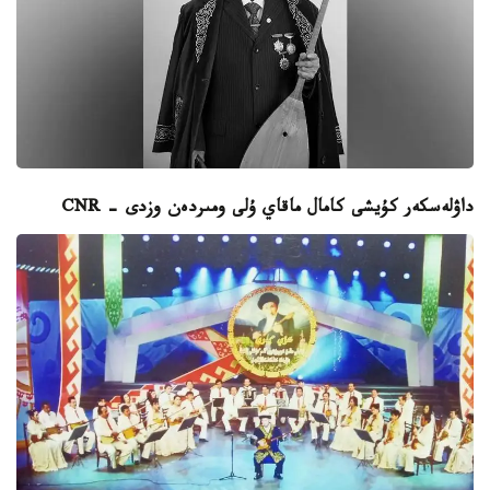
داۋلەسكەر كۇيشى كامال ماقاي ۇلى ومىردەن وزدى - CNR