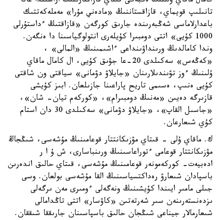
كامال ماقاي ۇلىنىڭ ەڭبەگى قىتاي قازاقتارىنىڭ اراسىندا عانا
تانىلىپ قويماي، قازاقستاننىڭ «مادەني مۇرا» مەملەكەتتىك
باعدارلاماسى شەڭبەرىندە جارىق كورگەن «قازاقتىڭ ءداستۇرلى
1000 كۇيى» اتتى دومبىرا كۇيلەرى انتولوگياسىنا دا ەنگەن.
وندا كامالدىڭ ورىنداۋىنداعى ءاشىمىنىڭ «المالى» ،
«كەڭەس» سەكىلدى 20-عا جۋىق كۇيى، ال كامال ماقاي
ۇلىنىڭ ءوز تۋىندىلارىنان «جايلاۋ دۋمانى» سياقتى ون شاقتى
كۇيى ەنىپ، ەسىمى تاريح پاراعىنا جازىلعان. ابىز كۇيشى
قازىرگە دەيىن «مەنىڭ دومبىرام»، «كوركەم تيان- شان»،
«جاسىل القاپ»، «جايلاۋ دۋمانى» سەكىلدى 30 دان استام
كۇي شىعارعان.
ك. ماقاي ۇلى - قىتاي مۋزىكانتتار قوعامىنىڭ مۇشەسى، شىڭجاڭ
مۋزىكانتتار قوعامى ءتوراعاسىنىڭ ورىنباسارى، ش ۇ ا ر
ادەبيەت- كوركەمونەر قوعامىنىڭ مۇشەسى، قىتاي حالىق اندەرىن
باسپادان شىعارۋ رەداكتسياسىنىڭ القا مۇشەسى بولعان. وسى
جىلى مامىر ايىندا كۇيشىنىڭ ونەگەلى ءومىرى مەن ىرگەلى
ىزدەنستەرىنەن سىر شەرتەتىن «كاۋسار» اتتى تاڭدامالى
شىعارمالار جيناعى شىڭجان حالىق باسپاسىنان جارىققا شىققان.