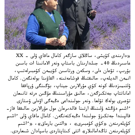
«دارىندى كۇيشى، ساڭلاق سازگەر كامال ماقاي ۇلى - XX
عاسىردىڭ 40- جىلدارىنان باستاپ ونەر الامانىنا ات باسىن
بۇرىپ، تۋعان ەلى، وسكەن ورتاسىن كۇيمەن كۇمبىرلەتىپ،
انمەن الديلەپ، حالىقتىڭ قوشامەتىنە، القاۋىنا بولەنگەن. كامال
ۇلتىمىزدىڭ كونە كۇي مۇرالارىن جيناپ، بۇگىنگى ۇرپاققا
اماناتتاپ جەتكىزگەن، حالىق مۇراسىنىڭ مۇڭىن ەرتە تانىعان
تۇعىرى بولەك تۇلعا. ونەر جولىنداعى ەڭبەگى اۋەلى ۇستازى
ءاشىم دۇڭشە ۇلىنىڭ ارتىنا قالدىرعان مول مۇرالارىن حالىققا قاز-
قالپىندا جەتكىزۋ جولىندا ەڭبەكتەنگەن. كامال ماقاي ۇلى ءاشىم
كۇيلەرىنەن «كۇي كۇمبىرى» ، «التىن بارماق»، «ءاشىم
كۇيلەرىنەن تاڭدامالىلار» اتتى كىتاپتاردى باسپادان شىعاردى.