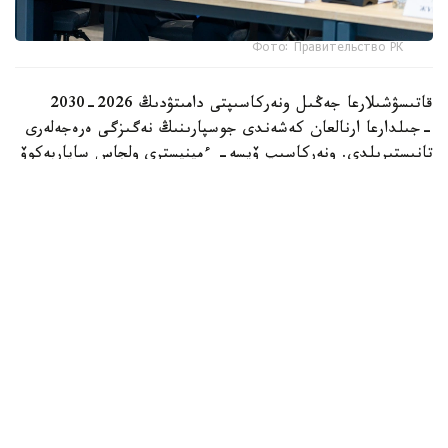
Фото: Правительство РК
قاتىسۋشىلارعا جەڭىل ونەركاسىپتى دامىتۋدىڭ 2026-2030
-جىلدارعا ارنالعان كەشەندى جوسپارىنىڭ نەگىزگى ەرەجەلەرى
تانىستىرىلدى. ونەركاسىپ ۆيسە- ءمينيسترى ولجاس ساپاربەكوۆ
اتاپ وتكەندەي، قۇجات زاڭناما، ساتىپ الۋ تەتىگىن جەتىلدىرۋ،
«كولەڭكەلى» يمپورتقا قارسى ءىس-قيمىل، ينۆەستيتسيا تارتۋ،
وتاندىق برەندتى دامىتۋ مەن كادر دايارلاۋعا ارنالعان 28 ءىس-
شارانى قامتيدى.