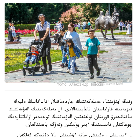
Фото: Александр Павский/Kazinform
ونىڭ ايتۋىنشا، مەملەكەتتىك جاردەماقىلار اتا-انانىڭ ەڭبەك
قىزمەتىنە قاراماستان تاعايىندالادى. ال مەملەكەتتىك الەۋمەتتىك
ساقتاندىرۋ قورىنان تولەنەتىن الەۋمەتتىك تولەمدەر ازاماتتاردىڭ
جوعالتقان تابىسىنىڭ ءبىر بولىگىن وتەۋگە باعىتتالعان.
- ءبىرىنشى، ەكىنشى جانە ءۇشىنشى بالا دۇنيەگە كەلگەن