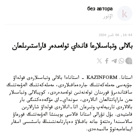
без автора
اۆتور
16:44, 06 تامىز 2026
بالالى وتباسىلارعا قانداي تولەمدەر قاراستىرىلعان
استانا. KAZINFORM - استانادا بالالى وتباسىلاردى قولداۋ
جۇيەسى مەملەكەتتىك جاردەماقىلاردى، مەملەكەتتىك الەۋمەتتىك
ساقتاندىرۋ قورىنان تولەنەتىن تولەمدەردى، كوپبالالى وتباسىلار
مەن ماراپاتتالعان انالاردى، سونداي-اق مۇگەدەكتىگى بار
بالالاردى تاربيەلەپ وتىرعان اتا-انالاردى قولداۋ شارالارىن
قامتيدى. بۇل تۋرالى استانا قالاسى بويىنشا الەۋمەتتىك قورعاۋ
سالاسىندا رەتتەۋ جانە باقىلاۋ دەپارتامەنتىنىڭ باسشىسى اسقار
ايماعامبەتوۆ مالىمدەدى.