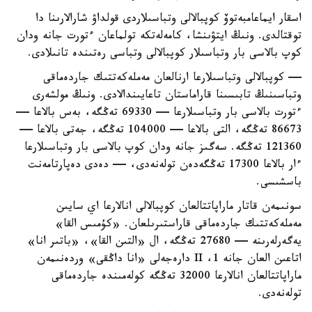
اسقار ايماعامبەتوۆ كوپبالالى وتباسىلاردى قولداۋ شارالارىنا دا
توقتالدى. ونىڭ ايتۋىنشا، كامەلەتكە تولماعان ءتورت جانە ودان
كوپ بالاسى بار وتباسىلار كوپبالالى وتباسى رەتىندە تانىلادى.
— كوپبالالى وتباسىلارعا ارنالعان مەملەكەتتىك جاردەماقى
وتباسىنىڭ تابىسىنا قاراماستان تاعايىندالادى. ونىڭ مولشەرى
ءتورت بالاسى بار وتباسىلارعا — 69330 تەڭگە، بەس بالاعا —
86673 تەڭگە، التى بالاعا — 104000 تەڭگە، جەتى بالاعا —
121360 تەڭگە. سەگىز جانە ودان كوپ بالاسى بار وتباسىلارعا
ءار بالاعا 17300 تەڭگەدەن تولەنەدى، — دەدى دەپارتامەنت
باسشىسى.
سونىمەن قاتار ماراپاتتالعان كوپبالالى انالارعا اي سايىن
مەملەكەتتىك جاردەماقى قاراستىرىلعان. «كۇمىس القا»
يەگەرلەرىنە — 27680 تەڭگە، ال «التىن القا»، «باتىر انا»
اتاعىن العان جانە 1، II دارەجەلى «انا داڭقى» وردەنىمەن
ماراپاتتالعان انالارعا 32000 تەڭگە كولەمىندە جاردەماقى
تولەنەدى.