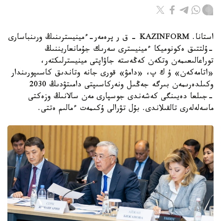
استانا. KAZINFORM - ق ر پرەمەر-ءمينيسترىنىڭ ورىنباسارى
-ۇلتتىق ەكونوميكا ءمينيسترى سەرىك جۇمانعاريننىڭ
توراعالىعىمەن وتكەن كەڭەستە جاۋاپتى مينيسترلىكتەر،
«اتامەكەن» ۇ ك پ، «دامۋ» قورى جانە وتاندىق كاسىپورىندار
وكىلدەرىمەن بىرگە جەڭىل ونەركاسىپتى دامىتۋدىڭ 2030
-جىلعا دەيىنگى كەشەندى جوسپارى مەن سالانىڭ وزەكتى
ماسەلەلەرى تالقىلاندى. بۇل تۋرالى ۇكىمەت ءمالىم ەتتى.