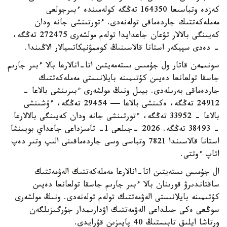
كەزدە وتباسىعا 164350 تەڭگە كولەمىندە ءبىرجولعى
مەملەكەتتىك جاردەماقى تولەنەدى. ءتورتىنشى جانە ودان
كەيىنگى بالالار تۋعان جاعدايدا تولەم مولشەرى 272475 تەڭگە،
- دەدى سپيكەر استانا قالاسىنىڭ كوممۋنيكاتسيالار الاڭىندا.
سونىمەن قاتار ول جۇمىس ىستەمەيتىن اتا-انالارعا بالا ءبىر جارىم
جاسقا تولعانعا دەيىن كۇتىمىنە بايلانىستى مەملەكەتتىك
جاردەماقى بەرىلەدى. بيىل ونىڭ مولشەرى ءبىرىنشى بالاعا -
24912 تەڭگە، ەكىنشى بالاعا — 29454 تەڭگە، ءۇشىنشى
بالاعا - 33952 تەڭگە، ءتورتىنشى جانە ودان كەيىنگى بالالارعا
- 38493 تەڭگە. 2026 -جىلعى 1- تامىزداعى جاعداي بويىنشا
استانا قالاسىندا 7821 وتباسى وسى جاردەماقىنى الىپ وتىر دەپ
اتاپ ءوتتى.
ال جۇمىس ىستەيتىن اتا-انالارعا مەملەكەتتىك الەۋمەتتىك
ساقتاندىرۋ قورىنان بالا ءبىر جارىم جاسقا تولعانعا دەيىن
كۇتىمىنە بايلانىستى الەۋمەتتىك تولەم تولەنەدى. ونىڭ مولشەرى
سوڭعى ەكى جىلداعى الەۋمەتتىك اۋدارىمدار جۇرگىزىلگەن
ورتاشا ايلىق تابىستىڭ 40 پايىزىن قۇرايدى.