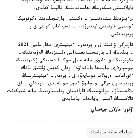
شارالاردىڭ جانە كارانتيندىك شەكتەۋلەردىڭ تومەندەۋىنە
بايلانىستى ىسكەرلىك بەلسەندىلىك قالپىنا كەلدى.
«ءبىزدىڭ مىندەتىمىز - ەكىنشى جارتىجىلدىقتا ەكونوميكا
ءوسىمى قارقىنىن ارتتىرۋ»، - دەپ اتاپ ءوتتى ق ر
پرەزيدەنتى.
قازىرگى ۋاقىتتا ق ر پرەمەر- ءمينيسترى اسقار مامين 2021
-جىلدىڭ 1-جارتىجىلدىعىنداعى ەلىمىزدىڭ الەۋمەتتىك-
ەكونوميكالىق دامۋى جانە جىل سوڭىنا دەيىنگى ۇكىمەتتىڭ
جوسپارلارى جايىندا بايانداۋدا. ودان كەيىن ۇلتتىق بانك
ءتوراعاسى ەربولات دوسايەۆ، ق ر پرەمەر- ءمينيسترىنىڭ
ورىنباسارى ەرالى توعجانوۆ ءسوز سويلەيدى. سونداي - اق
ماڭعىستاۋ، سولتۇستىك قازاقستان وبلىستارىنىڭ جانە شىمكەنت
قالاسىنىڭ اكىمى بايانداما جاسايدى.
اۆتور: مارلان جيەمباي
بيلىك جانە ساياسات