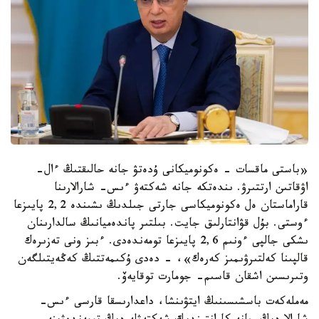
«باستى ماقسات - ەكونوميكانى ۇدەتۋ جانە حالىقتىڭ ءال-
اۋقاتىن ارتتىرۋ. ىندەتكە جانە شەكتەۋ ءىس- شارالارىنا
قاراماستان ەل ەكونوميكاسى جارتى جىلدىڭ ىشىندە 2,2 پايىزعا
ءوستى. بۇل قۋانتارلىق جايت. بىلتىر پاندەميانىڭ سالدارىنان
ىشكى جالپى ءونىم 2,6 پايىزعا تومەندەدى. ءبىز ونى تەزىرەك
قالپىنا كەلتىرۋىمىز كەرەك»، - دەدى ۇكىمەتتىڭ كەڭەيتىلگەن
وتىرىسىن اشقان قاسىم- جومارت توقايەۆ.
مەملەكەت باسشىسىنىڭ ايتۋىنشا، داعدارىسقا قارسى ءىس-