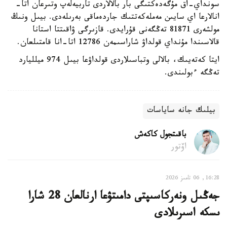
سونداي-اق مۇگەدەكتىگى بار بالالاردى تاربيەلەپ وتىرعان اتا-
انالارعا اي سايىن مەملەكەتتىك جاردەماقى بەرىلەدى. بيىل ونىڭ
مولشەرى 81871 تەڭگەنى قۇرايدى. قازىرگى ۋاقىتتا استانا
قالاسىندا مۇنداي قولداۋ شاراسىمەن 12786 اتا-انا قامتىلعان.
ايتا كەتەيىك، بالالى وتباسىلاردى قولداۋعا بيىل 974 ميلليارد
تەڭگە ءبولىندى.
بيلىك جانە ساياسات
باقىتجول كاكەش
اۆتور
16:28, 06 تامىز 2026
جەڭىل ونەركاسىپتى دامىتۋعا ارنالعان 28 شارا
ىسكە اسىرىلادى