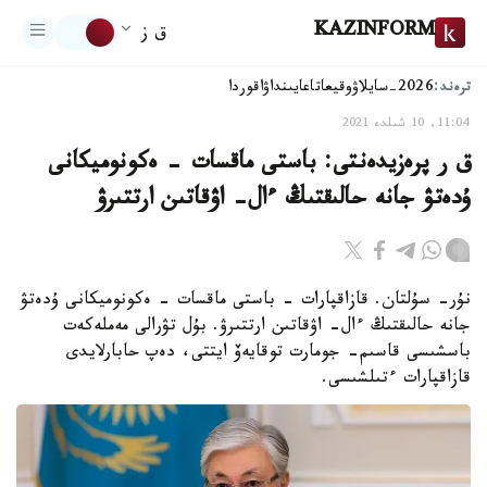
KAZINFORM
ق ز
ترەند:
2026-سايلاۋ
وقيعا
تاعايىنداۋ
اقوردا
11:04, 10 شىلدە 2021
ق ر پرەزيدەنتى: باستى ماقسات - ەكونوميكانى
ۇدەتۋ جانە حالىقتىڭ ءال- اۋقاتىن ارتتىرۋ
نۇر- سۇلتان. قازاقپارات - باستى ماقسات - ەكونوميكانى ۇدەتۋ
جانە حالىقتىڭ ءال- اۋقاتىن ارتتىرۋ. بۇل تۋرالى مەملەكەت
باسشىسى قاسىم- جومارت توقايەۆ ايتتى، دەپ حابارلايدى
قازاقپارات ءتىلشىسى.