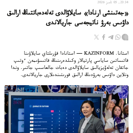
23:34, 05 تامىز 2026
«جەتىنشى ارنادا» سايلاۋالدى تەلەدەباتتىڭ ارالىق
داۋىس بەرۋ ناتيجەسى جاريالاندى
استانا. KAZINFORM — استانادا قۇرىلتاي سايلاۋىنا
قاتىساتىن ساياسي پارتيالار وكىلدەرىنىڭ قاتىسۋىمەن ءوتىپ
جاتقان تەلەۆيزيالىق سايلاۋالدى دەبات جالعاسىپ جاتىر. وندا
ونلاين داۋىس بەرۋدىڭ ارالىق قورىتىندىلارى جاريالاندى.