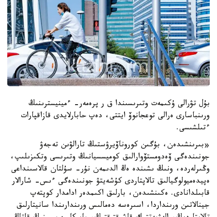
بۇل تۋرالى ۇكىمەت وتىرىسىندا ق ر پرەمەر- ءمينيسترىنىڭ
ورىنباسارى ەرالى توعجانوۆ ايتتى، دەپ حابارلايدى قازاقپارات
ءتىلشىسى.
«بىرىنشىدەن، بۇگىن كوروناۆيرۋستىڭ تارالۋىن تەجەۋ
جونىندەگى ۆەدومستۆوارالىق كوميسسيانىڭ وتىرىسى وتكىزىلىپ،
وڭىرلەردە، ونىڭ ىشىندە ەڭ الدىمەن نۇر- سۇلتان قالاسىنداعى
ەپيدەميولوگيالىق تالاپتاردى كۇشەيتۋ جونىندەگى ءىس- شارالار
قابىلدانادى. ەكىنشىدەن، بارلىق اكىمدەر ادامدار كوپتەپ
جينالاتىن ورىنداردا، اسىرەسە دەمالىس ورىندارىندا سانيتارلىق