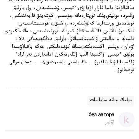
تالاپتاردىڭ، الەۋمەتتىك قاشىقتىقتىڭ، ماسكا رەجيمىنىڭ قاتاڭ
ساقتالۋىنا باسا نازار اۋدارۋى ءتيىس. ۇشىنشىدەن، ول بارلىق
وڭىردە مونيتورينگ توپتاردىڭ جۇمىسىن كۇشەيتۋ قاجەتتىگىن،
قوعامدىق ورىندارعا كەلۋشىلەردە «اشىق» قوسىمشاسىمەن
تەكسەرۋ تالابىن قاتاڭ ساقتاۋ كەرەك. تورتىنشىدەن، ەڭ ماڭىزدى
ماسەلە - حالىقتى ۆاكسيناتسيالاۋ. بارلىق دەڭگەيدەگى قالا،
اۋدان، وبلىس اكىمدىكتەرىنىڭ كۇندەلىكتى جەكە باقىلاۋىندا
بولۋى ءتيىس. ۆاكسينا الىپ ۇلگەرمەگەن ادامداردى تەز ارادا
ۆاكسينا الۋعا شاقىرۋ - ەڭ باستى باسىمدىق»، - دەدى ەرالى
توعجانوۆ.
بيلىك جانە ساياسات
без автора
اۆتور