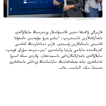
Фото: "Седьмой канал"
قازىرگى ۋاقىتقا دەيىن قاتىسۋشىلار وزدەرىنىڭ سايلاۋالدى
باعدارلامالارىن تانىستىرىپ، ءبىلىم بەرۋ جۇيەسىن دامىتۋعا
قاتىستى باستامالارىن ۇسىندى. قازىر دەباتتاردىڭ كەلەسى
كەزەڭىندە ساياسي پارتيا وكىلدەرى ءبىر-بىرىنە سۇراق قويىپ،
سايلاۋالدى باعدارلامالارداعى باسىمدىقتار، ولاردى ىسكە اسىرۋ
تەتىكتەرى جانە مەملەكەتتىك ساياساتتىڭ وزەكتى ماسەلەلەرى
بويىنشا پىكىر الماسىپ جاتىر.
«ادىلەت» پارتياسىنىڭ وكىلى راۋان كەنجەحان ۇلى ءبىلىم بەرۋ
جۇيەسىن سيفرلاندىرۋعا باعىتتالعان باستامالاردى تانىستىردى.
پارتيا ءبىلىم بەرۋ سالاسىندا جاساندى ينتەللەكتىنى قولدانۋدى
كەڭەيتۋدى ۇسىنىپ، جەكە دەرەكتەردى قورعاۋعا، تسيفرلىق
قاۋىپسىزدىكتى قامتاماسىز ەتۋگە جانە حالىقتىڭ سيفرلىق