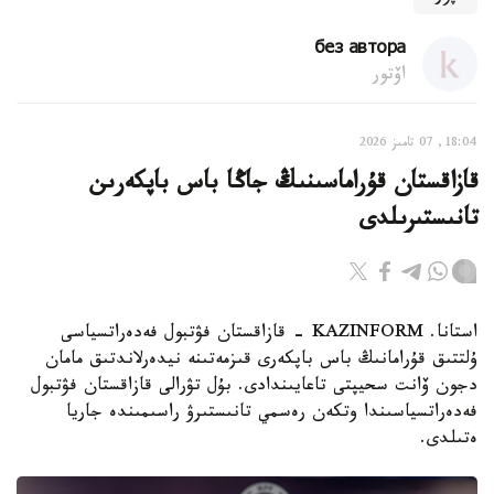
без автора
اۆتور
18:04, 07 تامىز 2026
قازاقستان قۇراماسىنىڭ جاڭا باس باپكەرىن
تانىستىرىلدى
استانا. KAZINFORM - قازاقستان فۋتبول فەدەراتسياسى
ۇلتتىق قۇرامانىڭ باس باپكەرى قىزمەتىنە نيدەرلاندتىق مامان
دجون ۆانت سحيپتى تاعايىندادى. بۇل تۋرالى قازاقستان فۋتبول
فەدەراتسياسىندا وتكەن رەسمي تانىستىرۋ راسىمىندە جاريا
ەتىلدى.