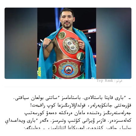
فوتو: Top Rank
- ءبارى قايتا باستالادى. باستامامىز ءساتتى بولعان سياقتى.
قۇرمەتتى جانكۇيەرلەر، قولداۋلارىڭىزعا كوپ راقمەت!
جەرلەستەرىڭىز رەتىندە ماعان ەرەكشە دەمەۋ كورسەتىپ
كەلەسىزدەر. قازىر ۆيزانى كۇتىپ وتىرمىز. ەگەر ءبارى ويداعىداي
بولسا، جاقىن كۇندەرى امەريكاعا اتتانامىز، - دەلىنگەن