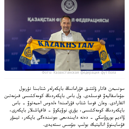
Фото: Казахстанская федерация футбола
سونىمەن قاتار ۇلتتىق قۇرامانىڭ باپكەرلەر شتابىنا نۇربول
جۇماسقاليەۆ قوسىلدى. ول باس باپكەردىڭ كومەكشىسى قىزمەتىن
اتقارادى. وعان قوسا شتاب قۇرامىندا ەلدوس احمەتوۆ - باس
باپكەردىڭ كومەكشىسى، يۋري نوۆيكوۆ - قاقپاشىلار باپكەرى،
ۆاديم بوروۆسكي - دەنە دايىندىعى جونىندەگى باپكەر، تيمۋر
قۇسايىنوۆ اناليتيك بولىپ جۇمىس ىستەيدى.