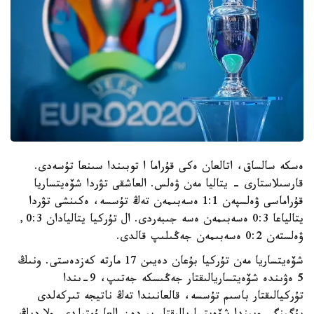
ەسكە سالساق، اتالعان ەكى قۇراما ا توبىندا سىنعا تۇسەدى.
قارسىلاستارى - يتاليا مەن ۋەلس. العاشقى تۋردا شۆەيتساريا
قۇراماسى ۋەلسپەن 1:1 ەسەبىمەن تەڭ تۇسسە، ەكىنشى تۋردا
يتالياعا 0:3 ەسەبىمەن ەسە جىبەردى. ال تۇركيا يتاليادان 0:3,
ۋەلستەن 0:2 ەسەبىمەن جەڭىلىپ قالدى.
شۆەيتساريا مەن تۇركيا بۇعان دەيىن 17 مارتە كەزدەستى. ونىڭ
5 ەۋىندە شۆەيتساريالىقتار جەڭىسكە جەتىپ، 9-ىندا
تۇركيالىقتار باسىم تۇسسە، قالعانىندا تەڭ ناتيجە تىركەلدى