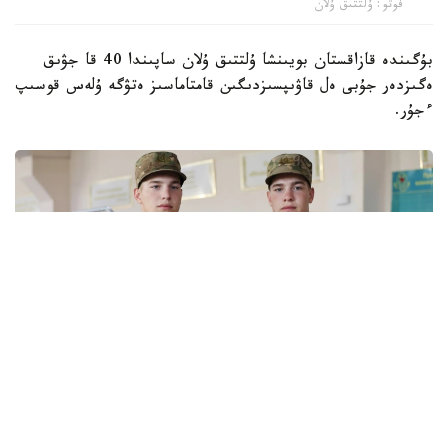
فوتو: ۇلتتىق ۇلان
بۇگىندە قازاقستان بويىنشا ۇلتتىق ۇلان ساپىندا 40 قا جۋىق
ەگىزدەر جۇبى ەل قاۋىپسىزدىگىن قامتاماسىز ەتۋگە ۇلەس قوسىپ
ءجۇر.
فوتو: ۇلتتىق ۇلان