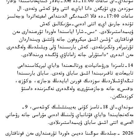
سونداي-اق ساعات 11:00-دە №5-بالالار كىتاپحاناسىندا «قارا
سوزدەن وي تۇيگەن دانا اباي» اتتى وقۋ كەشى وتەدى. ال
ساعات 17:00-دە قالا اكىمدىگى الدىنداعى امفيتەاتردا «جەلسىز
تۇندە جارىق اي» اتتى ادەبي-مۋزىكالىق كەش
ۇيىمداستىرىلادى. ءىس-شارا اياسىندا ەلوردا تۇرعىندارى مەن
قوناقتارى ءۇشىن اشىق ميكروفون جانە ۇلتتىق ويىنداردان
تۋرنيرلەر وتكىزىلەدى. كەش بارىسىندا ۇلى ويشىلدىڭ ولەڭدەرى
مەن اندەرى ءداستۇرلى جانە زاماناۋي ۇلگىدە ورىندالادى.
14-تامىزدا «رۋحانيات» ورتالىعىندا «اباي ليريكاسىنداعى
تابيعات» تاقىرىبىندا اشىق ساباق وتەدى. ساباق بارىسىندا
تىڭداۋشىلاردىڭ سوزدىك قورىن ابايدىڭ «جاز»، «كۇز»،
«قىس» جانە «جازعىتۇرى» ولەڭدەرى نەگىزىندە دامىتۋ
كوزدەلگەن.
سونداي-اق 18-تامىز كۇنى بەيبىتشىلىك كوشەسى، 9-
مەكەنجايىندا «اباي قۇنانباي ۇلىنىڭ ادەبي مۇراسى جانە رۋحاني
الەمى» اتتى اشىق ساباق ۇيىمداستىرىلادى.
2026 -جىلدىڭ سوڭىنا دەيىن ەلوردا تۇرعىندارى مەن قوناقتارى