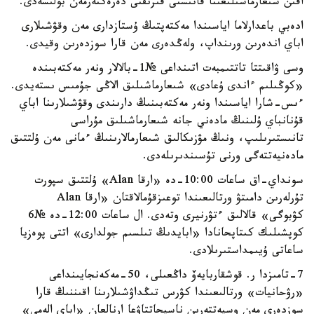
اقىن شىعارماشىلىعىنا قاتىستى قىزىقتى دەرەكتەرمەن بولىسەدى.
ادەبي باعدارلاما اياسىندا مەكتەپتىڭ ۇستازدارى مەن وقۋشىلارى
اباي اندەرىن ورىنداپ، ولەڭدەرى مەن قارا سوزدەرىن وقيدى.
وسى ۋاقىتتا تاتتىمبەت اتىنداعى №1-بالالار ونەر مەكتەبىندە
«كوڭىلىم ءاندى ۇعادى» شىعارماشىلىق الاڭى جۇمىس ىستەيدى.
ءىس-شارا اياسىندا ونەر مەكتەبىنىڭ دارىندى وقۋشىلارىنا اباي
قۇنانباي ۇلىنىڭ مادەني جانە شىعارماشىلىق مۇراسى
تانىستىرىلىپ، ونىڭ مۋزىكالىق شىعارمالارىنىڭ ءمانى مەن ۇلتتىق
مادەنيەتتەگى ورنى تۇسىندىرىلەدى.
سونداي-اق ساعات 10:00-دە «ارقا Alan» ۇلتتىق سپورت
تۇرلەرىن دامىتۋ ورتالىعىندا توعىزقۇمالاقتان «ارقا Alan
كۋبوگى» قالالىق ءتۋرنيرى وتەدى. ال ساعات 12:00-دە №6
كوپشىلىك كىتاپحانادا «ابايدىڭ تىلسىم جولدارى» اتتى پوەزيا
ساعاتى ۇيىمداستىرىلادى.
7-تامىزدا ر. قوشقاربايەۆ داڭعىلى، 50-مەكەنجايىنداعى
«رۋحانيات» ورتالىعىندا كۋرس تىڭداۋشىلارىنا اقىننىڭ قارا
سوزدەرى مەن وسيەتتەرىن ناسيحاتتاۋعا ارنالعان «اباي الەمى»