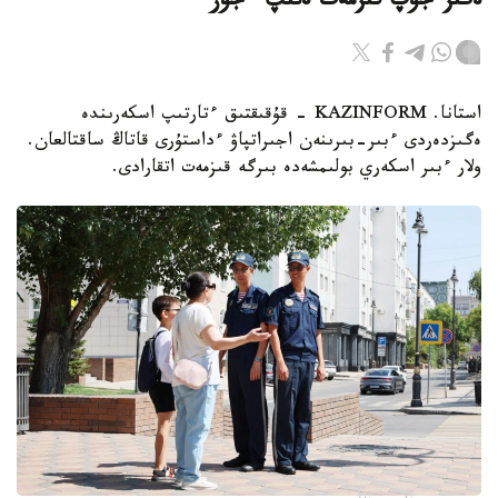
ەگىز جۇپ قىزمەت ەتىپ ءجۇر
استانا. KAZINFORM - قۇقىقتىق ءتارتىپ اسكەرىندە
ەگىزدەردى ءبىر-بىرىنەن اجىراتپاۋ ءداستۇرى قاتاڭ ساقتالعان.
ولار ءبىر اسكەري بولىمشەدە بىرگە قىزمەت اتقارادى.