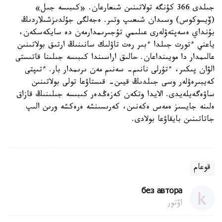
جىلدى 366 كۇنگە تولاتىنىن شىعارعان. «كىبىسە جىل»
(ۆيسوكوس) وسىدان شىعىپ وتىر. ەجەلگى جۇلدىزشىلاردىڭ
بۇنداي ەسەپتەۋلەرى عىلىمي تۇجىرىمدارمەن دە سايكەسكەن،
ياعني ءتورت جىلدا ءبىر رەت تاۋلىك سانىنىڭ ارتىق بولاتىنىن
عالىمدار دا مويىنداعان. حالىق اراسىندا كىبىسە جىلىنا قاتىستى
الۋان پىكىر، ءتۇرلى نانىم- سەنىم مەن ىرىمدار بار. ءتىپتى
كەيبىرەۋلەر وسى جىلدىڭ قيىن- قىستاۋعا تولى بولاتىنىن
ساۋەگەيلەيدى. الايدا وتكەن كەزەڭدەر كىبىسە جىلىنىڭ قازاق
ەلىنە جايسىز ەمەس ەكەنىن، كەرىسىنشە ەرەكشە ورىن الىپ
جاتاتىنىن بايقاۋعا بولادى.
قوعام
без автора
اۆتور