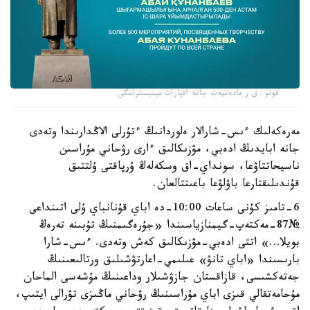
فوتو: ق ر مادەنيەت جانە اقپارات مينيسترلىگى
مەرەكەلىك ءىس-شارالار ەلوردانىڭ ءتۇرلى الاڭدارىندا وتەدى
جانە ابايدىڭ ادەبي، مۋزىكالىق ءارى رۋحاني مۇراسىن
ناسيحاتتاۋعا، سونداي-اق وسكەلەڭ ۇرپاقتى ۇلتتىق
قۇندىلىقتارعا باۋلۋعا باعىتتالعان.
6-تامىز كۇنى ساعات 10:00-دە اباي قۇنانباي ۇلى اتىنداعى
№87-مەكتەپ-گيمنازياسىندا «جۇرەگىمنىڭ تۇبىنە تەرەڭ
بويلا…» اتتى ادەبي-مۋزىكالىق كەش وتەدى. ءىس-شارا
بارىسىندا «اباي تانۋ» عىلىمي-اعارتۋشىلىق ورتالىعىنىڭ
جەتەكشىسى، قازاقستان جازۋشىلار وداعىنىڭ مۇشەسى الماحان
مۇحامەتقالي قىزى اباي مۇراسىنىڭ رۋحاني ماڭىزى تۋرالى ايتىپ،