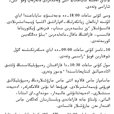
«اباي الەمىنە ساياحات» اتتى ولەڭدەردى مانەرلەپ وقۋ ءىس-
شاراسى وتەدى.
وسى كۇنى ساعات 18:00-دە «جەتىسۋ» ساياباعىندا اباي
كۇنىنە ارنالعان زياتكەرلىك-اقپاراتتىق اكتسيا ۇيىمداستىرىلادى.
قاتىسۋشىلار ءوز بىلىمدەرىن سىناپ، قىزىقتى ۆيكتوريناعا
قاتىسىپ، قازاقتىڭ ماقال-ماتەلدەرىن ءبىلۋ دەڭگەيىن
كورسەتەدى.
10-تامىز كۇنى ساعات 09:00-دە اباي ەسكەرتكىشىنە گۇل
شوقتارىن قويۋ ءراسىمى وتەدى.
سول كۇنى ساعات 10:30-دا قازاقستان رەسپۋبليكاسىنىڭ ۇلتتىق
اكادەميالىق كىتاپحاناسىندا ء«سوز ونەرى.
جاسامپاز جاس قالام» اتتى جاس جازۋشىلاردىڭ رەسپۋبليكالىق
فورۋمى ۇيىمداستىرىلادى. فورۋمعا اعا بۋىن قالامگەرلەر، ادەبيەت
سىنشىلارى، ادەبيەتتانۋشى عالىمدار، سونداي-اق استانا،
الماتى، ۇلىتاۋ جانە قاراعاندى وبلىستارىنان كەلگەن جاس
اقىندار مەن جازۋشىلار قاتىسادى.