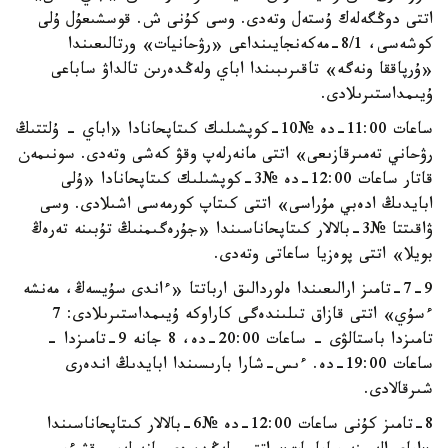
اتتى دوڭگەلەك ۇستەل وتەدى. وسى كۇنى ش. قوسشىعۇل ۇلى
كوشەسى، 8/1-مەكەنجايىنداعى «رۋحانيات» ورتالىعىندا
«ۇرپاققا ونەگە» تاقىرىبىندا اباي ولەڭدەرىن تالداۋ ساباعى
ۇيىمداستىرىلادى.
ساعات 11:00-دە №10-كوپشىلىك كىتاپحانادا «اباي - ۇلتتىڭ
رۋحاني تەمىرقازىعى» اتتى مانەرلەپ وقۋ كەشى وتەدى. سونىمەن
قاتار ساعات 12:00-دە №3-كوپشىلىك كىتاپحانادا «ۇلى
ابايدىڭ ادەبي مۇراسى» اتتى كىتاپ كورمەسى اشىلادى. وسى
ۋاقىتتا №3-بالالار كىتاپحاناسىندا «جۇرەگىمنىڭ تۇبىنە تەرەڭ
بويلا» اتتى پوەزيا ساعاتى وتەدى.
7-9-تامىز ارالىعىندا ەلوردالىق ارباتتا «ءاندى سۇيسەڭ، مەنشە
ءسۇي» اتتى قازاق تىلىندەگى كاراوكە ۇيىمداستىرىلادى: 7
تامىزدا باستالۋى - ساعات 20:00-دە، 8 جانە 9-تامىزدا -
ساعات 19:00-دە. ءىس-شارا بارىسىندا ابايدىڭ اندەرى
شىرقالادى.
8-تامىز كۇنى ساعات 12:00-دە №6-بالالار كىتاپحاناسىندا