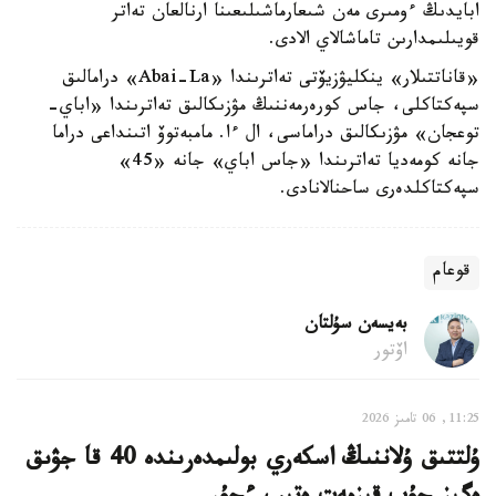
ابايدىڭ ءومىرى مەن شىعارماشىلىعىنا ارنالعان تەاتر
قويىلىمدارىن تاماشالاي الادى.
«قاناتتىلار» ينكليۋزيۆتى تەاترىندا «Abai-La» درامالىق
سپەكتاكلى، جاس كورەرمەننىڭ مۋزىكالىق تەاترىندا «اباي-
توعجان» مۋزىكالىق دراماسى، ال ءا. مامبەتوۆ اتىنداعى دراما
جانە كومەديا تەاترىندا «جاس اباي» جانە «45»
سپەكتاكلدەرى ساحنالانادى.
قوعام
بەيسەن سۇلتان
اۆتور
11:25, 06 تامىز 2026
ۇلتتىق ۇلاننىڭ اسكەري بولىمدەرىندە 40 قا جۋىق