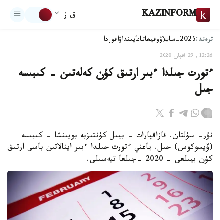
KAZINFORM
ق ز
ترەند:
2026-سايلاۋ
وقيعا
تاعايىنداۋ
اقوردا
12:26, 29 اقپان 2020
ءتورت جىلدا ءبىر ارتىق كۇن كەلەتىن - كىبىسە
جىل
نۇر- سۇلتان. قازاقپارات - بيىل كۇنتىزبە بويىنشا - كىبىسە
(ۆيسوكوس) جىل. ياعني ءتورت جىلدا ءبىر اينالاتىن باسى ارتىق
كۇن بيىلعى - 2020 -جىلعا تيەسىلى.