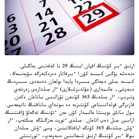
ارتىق ءبىر كۇننىڭ اقپان ايىنىڭ 29 نا كەلەتىنى بەلگىلى.
ەندەشە بۇگىن كىبىسە كۇن! ءبىرقاتار دەرەكتەرگە سۇيەنسەك،
كىبىسە جىلى ەجەلگى مىسىردا پايدا بولعان دەسەدى. مىسىردىڭ
ەسەپشى- عالىمدارى (جۇلدىزشىلارى) ءار جىلداردى زەرتتەي
وتىرىپ، ءار جىلدىڭ 365 كۇننەن تۇراتىنىن ساناعان ەكەن.
قازىرگى قولدانىستاعى كۇنتىزبە دە سونداي ساناقتىڭ ناتيجەسى.
سول ساناق بويىنشا عالىمدار كۇن مەن ءتۇننىڭ تەڭەلۋ ۋاقىتىنىڭ
اراسىن جىل دەپ اتاعان. جىلدى ءتورت مەزگىلگە جىكتەپ، ءار
ءۇش جىلدىڭ 365 كۇنگە اياقتالاتىنىن، وسى ءۇش جىلدان
سوڭ ءبىر كۇننىڭ ارتىق شىعاتىنىن ەسەپتەپ، ءتورتىنشى