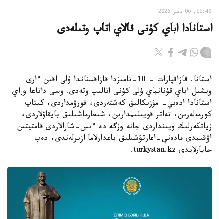
11:40, 06 تامىز 2026
استانادا اباي كۇنى قالاي اتاپ وتىلەدى
استانا. قازاقپارات – 10-تامىزدا قازاقستاندا ۇلى اقىن ءارى
ويشىل اباي قۇنانباي ۇلى كۇنى اتالىپ وتەدى. وسى داتاعا وراي
استانادا ادەبي- مۋزىكالىق كەشتەردى، فورۋمداردى، كىتاپ
كورمەلەرىن، تەاتر قويىلىمدارىن، شىعارماشىلىق بايقاۋلاردى،
زياتكەرلىك ويىنداردى جانە وزگە دە ءىس-شارالاردى قامتيتىن
اۋقىمدى مادەني-اعارتۋشىلىق باعدارلاما ازىرلەندى، دەپ
حابارلايدى turkystan.kz.