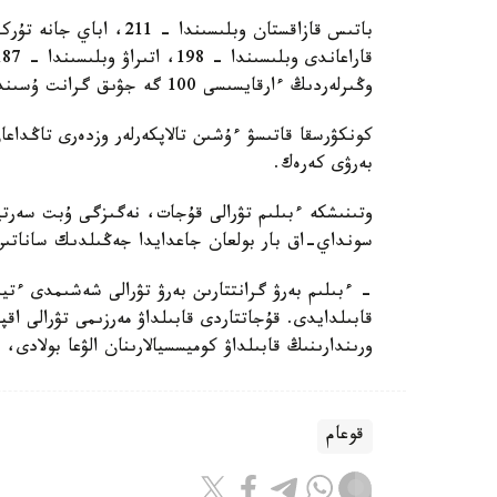
وڭىرلەردىڭ ءارقايسىسى 100 گە جۋىق گرانت ۇسىندى.
كونكۋرسقا قاتىسۋ ءۇشىن تالاپكەرلەر وزدەرى تاڭداع
بەرۋى كەرەك.
وتىنىشكە ءبىلىم تۋرالى قۇجات، نەگىزگى ۇبت سەرت
سونداي-اق بار بولعان جاعدايدا جەڭىلدىك ساناتىن ر
- ءبىلىم بەرۋ گرانتتارىن بەرۋ تۋرالى شەشىمدى ءتي
قابىلدايدى. قۇجاتتاردى قابىلداۋ مەرزىمى تۋرالى اق
ورىندارىنىڭ قابىلداۋ كوميسسيالارىنان الۋعا بولادى،
قوعام