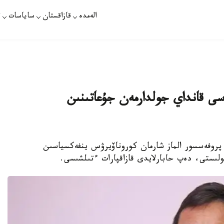
الەمدە
قازاقستان
ساياسات
ت
سى قانداي جولدارمەن جۇعاتىنىن
 پروفەسسور الماز شارمان كوروناۆيرۋس ينفەكسياسىن
لىستى، دەپ حابارلايدى قازاقپارات ءتىلشىسى.