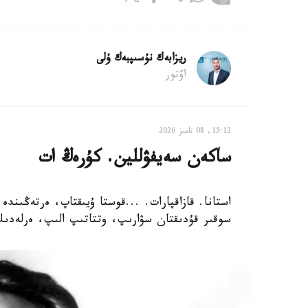
ريزابەك نۇسىپبەك ۇلى
اۆتور
15:12, 08 تامىز 2026
ساكەن سەيفۋللين. كۇرەڭ ات
استانا. قازاقپارات. ...قوستا ۇيىقتاپ، ەرتەڭىندە
سوقىر قۇدىقتان سۋارىپ، وتتاتىپ الىپ، ەرلەدىك