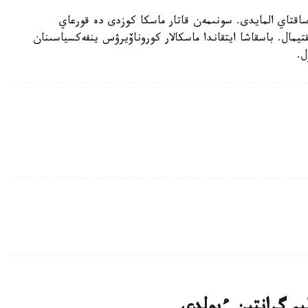
ساقتاي المايدى. سونىمەن قاتار ماسكا كوزدى دە قورعاي
تيمال. باسقاشا ايتقاندا ماسكالار كوروناۆيرۋس ينفەكسياسىنان
ل.