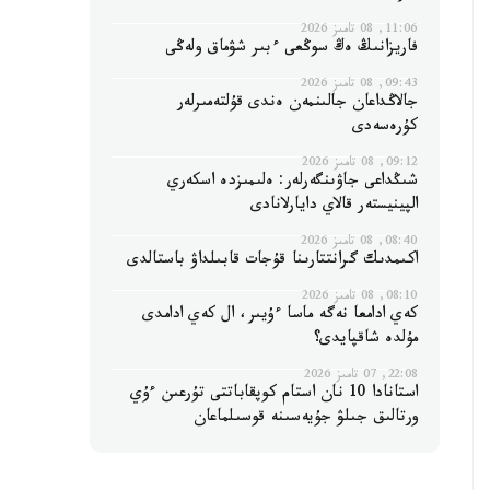
11:06, 08 تامىز 2026
فاريزانىڭ ەڭ سوڭعى ءبىر شۋماق ولەڭى
09:43, 08 تامىز 2026
جالاڭداعان جالىنمەن ەندى قۇلتەمىرلەر
كۇرەسەدى
09:12, 08 تامىز 2026
شىڭداعى جاۋىنگەرلەر: ەلىمىزدە اسكەري
الپينيستەر قالاي دايارلانادى
08:40, 08 تامىز 2026
اكىمدىك گرانتتارىنا قۇجات قابىلداۋ باستالدى
08:10, 08 تامىز 2026
كەي ادامعا نەگە ماسا ءۇيىر، ال كەي ادامدى
مۇلدە شاقپايدى؟
22:08, 07 تامىز 2026
استانادا 10 نان استام كوپقاباتتى تۇرعىن ءۇي
ورتالىق جىلۋ جۇيەسىنە قوسىلماعان