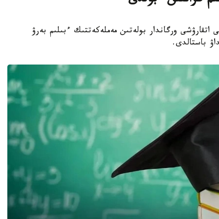
لىم گرانتىن ءبولدى
ا جەرگىلىكتى اتقارۋشى ورگاندار بولەتىن مەملەكەتتىك ءبىلىم بەرۋ
داۋ باستالدى.