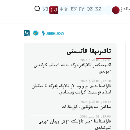
الداۋ
KZ
QZ
РУ
EN
中文
ق ز
ЎЗ
تاقىرىپقا قاتىستى
17:51, 08 تامىز 2026
اكىمدىكتەر تالاپكەرلەرگە نەشە ءبىلىم گرانتىن
ءبولدى
16:38, 08 تامىز 2026
قازاقستاندىق ج و و- لار تالاپكەرلەرگە 2 مىڭنان
استام قوسىمشا گرانت ۇسىنادى
15:12, 08 تامىز 2026
ساكەن سەيفۋللين. كۇرەڭ ات
13:06, 08 تامىز 2026
قازاقستاندا ءبىر تاۋلىكتە ءۇش ورمان ءورتى
تىركەلدى