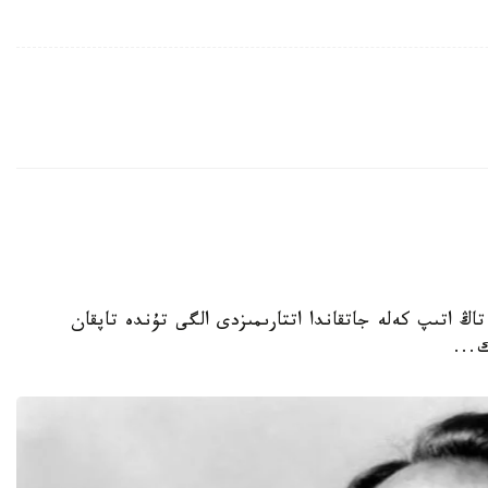
 تاڭ اتىپ كەلە جاتقاندا اتتارىمىزدى الگى تۇندە تاپقان
...