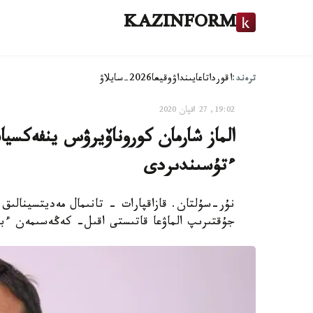
KAZINFORM
ترەند:
اقوردا
تاعايىنداۋ
وقيعا
2026-سايلاۋ
19:02, 27 اقپان 2020
الماز شارمان كوروناۆيرۋس ينفەكسيا
ءتۇسىندىردى
نۇر-سۇلتان. قازاقپارات - تانىمال مەديتسينالىق
جۇقتىرىپ الماۋعا قاتىستى اقىل- كەڭەسىمەن ءبو