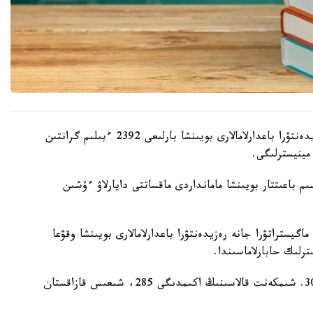
بيىل اكىمدىكتەر باكالاۆريات، ماگيستراتۋرا جانە رەزيدەنتۋرا باعدارلامالارى بويىنشا بارلىعى 2392 ءبىلىم گرانتىن
مينيسترلىگى.
 باعىتتار بويىنشا مامانداردى ماقساتتى دايارلاۋ ءۇشىن
گيستراتۋرا جانە رەزيدەنتۋرا باعدارلامالارى بويىنشا وقۋعا
ەڭ كوپ گرانت استانا قالاسىندا قاراستىرىلعان - 303. شىمكەنت قالاسىنىڭ اكىمدىگى 285، شىعىس قازاقستان