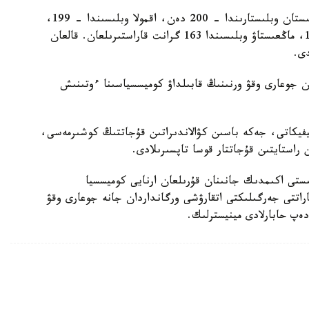
باتىس قازاقستان وبلىسىندا – 211، اباي جانە تۇركىستان وبلىستارىندا – 200 دەن، اقمولا وبلىسىندا – 199،
قاراعاندى وبلىسىندا – 198، اتىراۋ وبلىسىندا – 187، ماڭعىستاۋ وبلىسىندا 163 گرانت قاراستىرىلعان. قالعان
ان جوعارى وقۋ ورنىنىڭ قابىلداۋ كوميسسياسىنا ءوتىنىش
يفيكاتى، جەكە باسىن كۋالاندىراتىن قۇجاتتىڭ كوشىرمەسى،
استايتىن قۇجاتتار قوسا تاپسىرىلادى.
ىستى اكىمدىك جانىنان قۇرىلعان ارنايى كوميسسيا
پاراتتى جەرگىلىكتى اتقارۋشى ورگانداردان جانە جوعارى وقۋ
 دەپ حابارلادى مينيسترلىك.