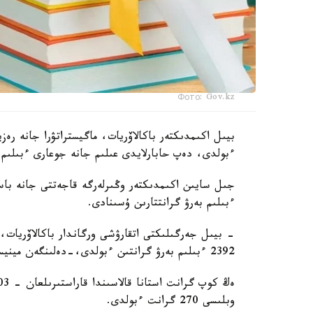
Фото: Gov.kz
ءبولدى، دەپ حابارلايدى عىلىم جانە جوعارى ءبىلىم 
جىل سايىن اكىمدىكتەر وڭىرلەرگە قاجەتتى جانە باسىم
ءبىلىم بەرۋ گرانتتارىن ۇسىنادى.
- بيىل جەرگىلىكتى اتقارۋشى ورگاندار باكالاۆريات، ما
2392 ءبىلىم بەرۋ گرانتىن ءبولدى،-دەلىنگەن مينيسترلىك حابارلاماسىندا.
وبلىسى 270 گرانت ءبولدى.