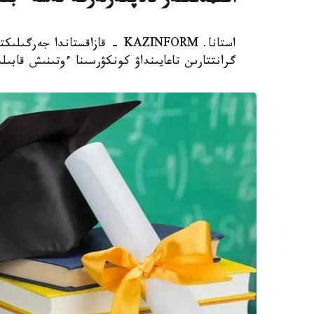
اكىمدىكتەر تالاپكەرلەرگە نەشە ءبى
استانا. KAZINFORM - قازاقستاند
گرانتتارىن تاعايىنداۋ كونكۋرسىنا ءوتىنىش قابىل