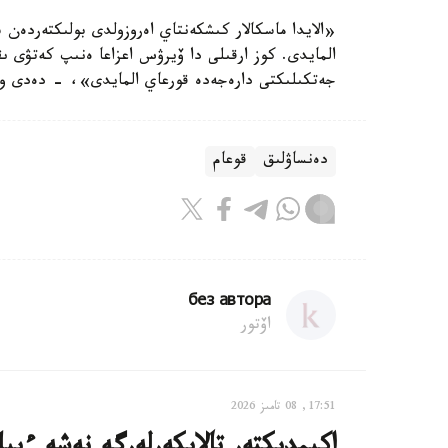
«الايدا ماسكالار كىشكەنتاي اەروزولدى بولىكتەردەن 
المايدى. كوز ارقىلى دا ۆيرۋس اعزاعا ەنىپ كەتۋى ىق
جەتكىلىكتى دارەجەدە قورعاي المايدى»، - دەدى و
دەنساۋلىق
قوعام
без автора
اۆتور
17:51, 08 تامىز 2026