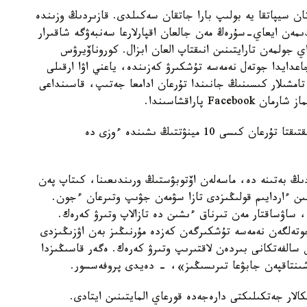
ان سيپاتقا يە بولىپ بارا جاتقان سەكىلدى. قازىردىڭ وزىندە
دىمەن ايعاي-سۇرەڭ مەن جالعان اقپارلارعا سەنبەۋگە شاقىرار
ي جولمەن تارايتىنىن انىقتاپ العان ابزال. كوروناۆيرۋس
اعدايدا جوتەل نەمەسە تۇشكىرۋ كەزىندە، ياعني اۋا ارقىلى
تامشىلار كىسىنىڭ جانىندا تۇرعان ادامعا جەتىپ، قاسىنداعى
 پاراقشاسىندا.
ونىڭ ايتۋىنشا، ۆيرۋسى بار ادامنان 2 مەتر عانا قاشىقتىقتا تۇرعان كىسى 10 مينۋتتىڭ ىشىندە ءوزى دە
دىڭ بەتىنە دە، ماسەلەن اۆتوبۋستىڭ ورىندىعىنا، كىتاپ پەن
شىن ءاردايىم قولىڭىزدى تازا سۋمەن جۋىپ وتىرعان ءجون.
 ساۋساقتار مەن تىرناق ءىشىن دە تازالاپ وتىرۋ كەرەك.
ۋ كەرەك. جوتەلگەن نەمەسە تۇشكىرگەن كەزدە مۇرنىڭىز بەن اۋزىڭىزدى
ن سالفەتكانى بىردەن لاقتىرىپ وتىرۋ كەرەك. ەگەر قاسىڭىزدا
 شىنتاقپەن جابۋعا تىرىسىڭىز»، - دەيدى پروفەسسور.
كالار جەتكىلىكتى دارەجەدە قورعاي المايتىنىن ايتادى.