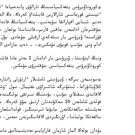
«كوروناۆيرۋس ينفەكسياسىنىڭ تارالۋى پاندەمياعا ءت
ءتيىستى قورعانىس شارالارىن قابىلداۋ كەرەك. ەڭ ال
ەدىم. شىنايى اقپاراتقا سۇيەنىپ، ينفەكسيانىڭ قاندا
جۇقتىرعان اداممەن جاقىن قارىم-قاتىناستا بولعان ج
قۇرامىندا ۆيرۋسى بار سىلەكەي ارقىلى جۇعادى. بۇل 
ادام ونى جۇتىپ قويۋى مۇمكىن»، - دەپ جازادى الماز شارمان Facebook
كوروناۆيرۋس ينفەكسياسىن جۇقتىرۋى مۇمكىن.
«سونىمەن بىرگە، ۆيرۋستى تامشىلار ءارتۇرلى زاتتار
كلاۆياتۋراعا، تىنتۋىرگە شاشىراۋى ىقتيمال. سول ءۇ
الاقاندى ىسقىلاي جۋىپ، بۋىننىڭ سىرتقى بولىگىندە،
قولدى شامامەن 20 سەكۋندتان ارتىق جۋ
مەيلىنشە سالفەتكامەن جابۋعا تىرىسىڭىز. قولدانىلعا
سالفەتكا بولماسا، اۋزىڭىزدى الاقانىڭىزبەن ەمەس،
بۇدان بولەك الماز شارمان قاراپايىم مەديتسينالىق ماس