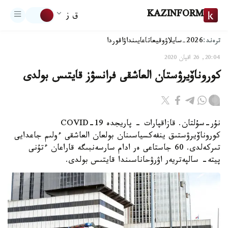
KAZINFORM
ق ز
ترەند:
2026-سايلاۋ
وقيعا
تاعايىنداۋ
اقوردا
20:04, 26 اقپان 2020
كوروناۆيرۋستان العاشقى فرانسۋز قايتىس بولدى
نۇر-سۇلتان. قازاقپارات - پاريجدە COVID-19
كوروناۆيرۋستىق ينفەكسياسىنان بولعان العاشقى ءولىم جاعدايى
تىركەلدى. 60 جاستاعى ەر ادام سارسەنبىگە قاراعان ءتۇنى
پيتە- سالپەتريەر اۋرۋحاناسىندا قايتىس بولدى.