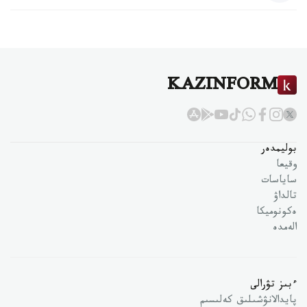
KAZINFORM
بوليمدەر
وقيعا
ساياسات
تالداۋ
ەكونوميكا
الەمدە
ءبىز تۋرالى
پايدالانۋشىلىق كەلىسىم