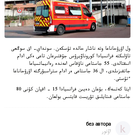
ول اۋرۋحاناعا وتە ناشار حالدە تۇسكەن. سونداي- اق سوڭعى
تاۋلىكتە فرانسيادا كوروناۆيرۋس جۇقتىرعان تاعى ەكى ادام
انىقتالدى. 55 جاستاعى ناۋقاس امەندە رەانيماتسياعا
جاتقىزىلدى، ال 36 جاستاعى ەر ادام ستراسبۋرگتە اۋرۋحاناعا
ءتۇستى.
ايتا كەتسەك، بۇعان دەيىن فرانسيادا 15 - اقپان كۇنى 80
جاستاعى قىتايلىق تۋريست قايتىس بولعان.
без автора
اۆتور