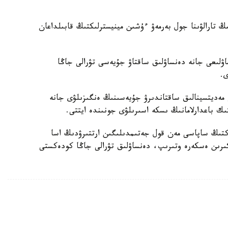
ىڭ تارالۋىنا جول بەرمەۋ ءۇشىن مينيسترلىكتىڭ قابىلداعان
ۋلىعى جانە دەنساۋلىق ساقتاۋ جۇيەسى تۋرالى جاڭا
ى.
 مەديتسينالىق ساقتاندىرۋ جۇيەسىنىڭ ەنگىزىلۋى جانە
تىك باعدارلامانىڭ ىسكە اسىرىلۋى جونىندە ايتتى.
ەكتىڭ ساپاسى مەن قول جەتىمدىلىگىن ارتتىرۋدىڭ اسا
ىرىن ەسكەرە وتىرىپ، دەنساۋلىق تۋرالى جاڭا كودەكستى