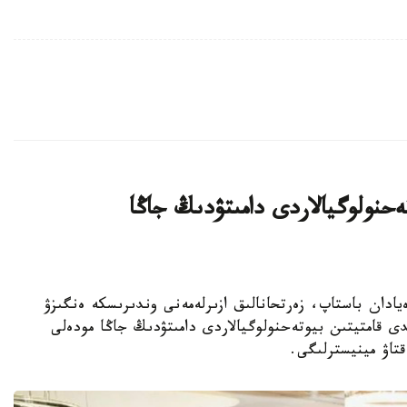
يىن بيوتەحنولوگيالاردى دامىتۋدىڭ جاڭا
ا عىلىمي يدەيادان باستاپ، زەرتحانالىق ازىرلەمەنى وندىرىسكە ەنگىزۋ
ى قامتيتىن بيوتەحنولوگيالاردى دامىتۋدىڭ جاڭا مودەلى
قتاۋ مينيسترلىگى.