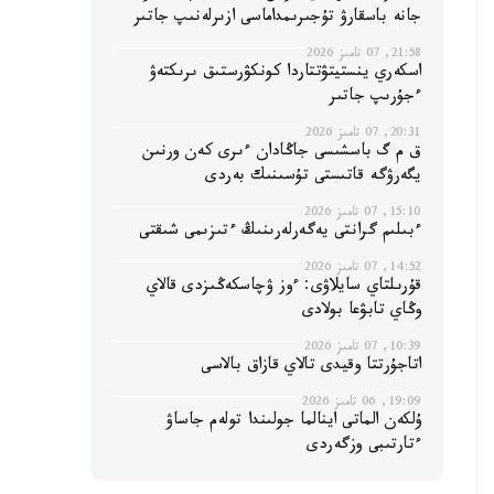
جانە باسقارۋ تۇجىرىمداماسى ازىرلەنىپ جاتىر
21:58, 07 تامىز 2026
اسكەري ينستيتۋتتاردا كونكۋرستىق ىرىكتەۋ
ءجۇرىپ جاتىر
20:31, 07 تامىز 2026
ق م گ باسشىسى جاڭادان ءىرى كەن ورنىن
يگەرۋگە قاتىستى تۇسىنىك بەردى
15:10, 07 تامىز 2026
ءبىلىم گرانتى يەگەرلەرىنىڭ ءتىزىمى شىقتى
14:52, 07 تامىز 2026
قۇرىلتاي سايلاۋى: ءوز ۋچاسكەڭىزدى قالاي
وڭاي تابۋعا بولادى
10:39, 07 تامىز 2026
اتاجۇرتتا وقيدى تالاي قازاق بالاسى
19:09, 06 تامىز 2026
ۇلكەن الماتى اينالما جولىندا تولەم جاساۋ
ءتارتىبى وزگەردى