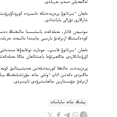
تەگجەيلى ەسەپ بەرىلدى.
ەلجان ءبىرتانوۆ پرەزيدەنتكە ەلىمىزدە كوروناۆيرۋست
شارالارى تۋرالى باياندادى.
سونىمەن قاتار، مەملەكەت باسشىسىنا حالىقتىڭ دەنسا
كودەكستىڭ ازىرلەنۋ بارىسى جايىندا مالىمەت بەرىلد
ەلجان ءبىرتانوۆ قاسىم- جومارت توقايەۆقا مىندەتتى
اۋرۋحانالاردى جاڭعىرتۋعا باعىتتالعان جاڭا مەملەكەت
پرەزيدەنت حالىققا كورسەتىلەتىن مەديتسينالىق كوم
ماڭىزدى ەكەنىن اتاپ ءوتتى جانە جۇرتشىلىقتىڭ پىك
ازىرلەۋ جۇمىستارىن جالعاستىرۋدى تاپسىردى.
بيلىك جانە ساياسات