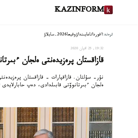
KAZINFORM
ترەند:
اقوردا
تاعايىنداۋ
وقيعا
2026-سايلاۋ
19:32, 25 اقپان 2020
قازاقستان پرەزيدەنتى ەلجان ءبىرتان
نۇر- سۇلتان. قازاقپارات - قازاقستان پرەزيدەنت
ەلجان ءبىرتانوۆتى قابىلدادى، دەپ حابارلايدى ا