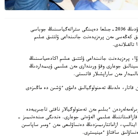
قازاقستان رەسپۋبليكاسىندا بيوتەحنولوگيالاردى دامىتۋدىڭ 2036-جىلعا دەيىنگى ستراتەگياسىنىڭ جوباسى
ىق كەڭەسى مەن پرەزيدەنت جانىنداعى ۇلتتىق عىلىم
تالقىلاندى.
وۆا، پرەزيدەنت جانىنداعى ۇلتتىق عىلىم اكادەمياسىنىڭ
تسينالىق جوعارى وقۋ ورىندارى مەن عىلىمي ۇيىمداردىڭ
ىمدار مەن ساراپشىلار قاتىستى.
ممەن قاتار، ەلدىڭ تەحنولوگيالىق دامۋى ءۇشىن دە ماڭىزدى
لەمەلەردەن ءبىلىم مەن تەحنولوگيالار ناقتى تاجىريبەدە
 قازاقستاننىڭ عىلىمي الەۋەتى جوعارى. ەندىگى مىندەتىمىز -
ا اينالىپ، ازاماتتارىمىزدىڭ دەنساۋلىعى مەن ءومىر ساپاسىن
ساۋلىق ساقتاۋ ءمينيسترى.