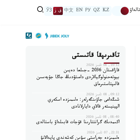
الداۋ
KZ
QZ
РУ
EN
中文
ق ز
ЎЗ
تاقىرىپقا قاتىستى
10:12, 08 تامىز 2026
قازاقستان 2036 -جىلعا دەيىن
بيوتەحنولوگيالاردى دامىتۋدىڭ جاڭا جۇيەسىن
قالىپتاستىرماق
09:12, 08 تامىز 2026
شىڭداعى جاۋىنگەرلەر: ەلىمىزدە اسكەري
الپينيستەر قالاي دايارلانادى
08:40, 08 تامىز 2026
اكىمدىك گرانتتارىنا قۇجات قابىلداۋ باستالدى
22:31, 07 تامىز 2026
ەلىمىزدە جەراستى سۋىن كەشەندى پايدالانۋ