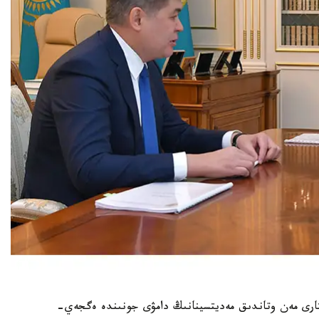
تارى مەن وتاندىق مەديتسينانىڭ دامۋى جونىندە ەگجەي-