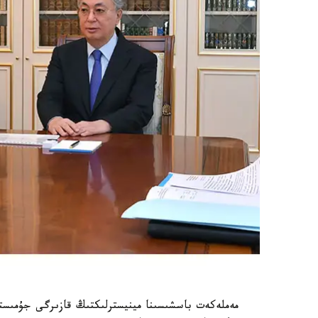
مەملەكەت باسشىسىنا مينيسترلىكتىڭ قازىرگى جۇمىس