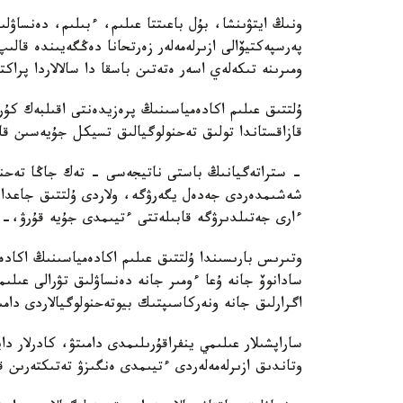
ونىڭ ايتۋىنشا، بۇل باعىتتا عىلىم، ءبىلىم، دەنساۋل
پەرسپەكتيۆالى ازىرلەمەلەر زەرتحانا دەڭگەيىندە قال
ومىرىنە تىكەلەي اسەر ەتەتىن باسقا دا سالالاردا پراك
ۇلتتىق عىلىم اكادەمياسىنىڭ پرەزيدەنتى اقىلبەك كۇ
قازاقستاندا تولىق تەحنولوگيالىق تسيكل جۇيەسىن قال
- ستراتەگيانىڭ باستى ناتيجەسى - تەك جاڭا تەحنول
شەشىمدەردى جەدەل يگەرۋگە، ولاردى ۇلتتىق جاعدايع
ءارى جەتىلدىرۋگە قابىلەتتى ءتيىمدى جۇيە قۇرۋ،-د
وتىرىس بارىسىندا ۇلتتىق عىلىم اكادەمياسىنىڭ اكاد
سادانوۆ جانە ۇعا ءومىر جانە دەنساۋلىق تۋرالى عىلى
اگرارلىق جانە ونەركاسىپتىك بيوتەحنولوگيالاردى دامى
ساراپشىلار عىلىمي ينفراقۇرىلىمدى دامىتۋ، كادرلار دا
وتاندىق ازىرلەمەلەردى ءتيىمدى ەنگىزۋ تەتىكتەرىن قال