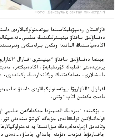
Фото: Денсаулық сақтау министрлігі
دەنساۋلىق ساقتاۋ مينيسترلىگىنىڭ عىلىمي-تەحنيكال
اكادەمياسىنىڭ الماتىدا وتكەن بىرلەسكەن وتىرىسىندا 
جيىنعا دەنساۋلىق ساقتاۋ ءمينيسترى اقمارال ءالنازار
پرەزيدەنتى اقىلبەك كۇرىشبايەۆ، اكادەميكتەر، مەدي
باسشىلارى، مەملەكەتتىك ورگانداردىڭ وكىلدەرى، عال
اقمارال ءالنازاروۆا بيوتەحنولوگيالاردى دامىتۋ عىلى
باعىت ەكەنىن اتاپ ءوتتى.
- بۇگىندە ءبىزدىڭ الدىمىزدا جەكەلەگەن عىلىمي ازىر
قولدانىلاتىن تولىققاندى جۇيەگە كوشۋ مىندەتى تۇر.
وتاندىق ازىرلەمەلەردىڭ سۇرانىسقا يە تەحنولوگيالارع
جاقسارتۋعا قىزمەت ەتۋىنە جاعداي جاساۋ،-دەدى دەن