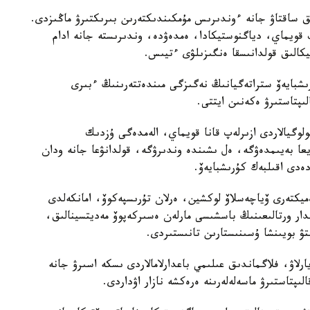
ىق ساقتاۋ جانە ءوندىرىس مۇمكىندىكتەرىن بىرىكتىرۋ ماڭىزدى.
ىپ قويماي، دياگنوستيكادا، ەمدەۋدە، وندىرىستە جانە ادام
تيكالىق قولدانىسقا ەنگىزىلۋى ءتيىس.
رىشبايەۆ ستراتەگيانىڭ نەگىزگى مىندەتتەرىنىڭ ءبىرى
ىپتاستىرۋ ەكەنىن ايتتى.
وگيالاردى ازىرلەپ قانا قويماي، الەمدەگى ۇزدىك
ا بەيىمدەۋگە، ەل ىشىندە وندىرۋگە، قولدانۋعا جانە ودان
ەدى اقىلبەك كۇرىشبايەۆ.
ەميكتەرى ۆياچەسلاۆ لوكشين، ەرلان تۇرىسپەكوۆ، امانكەلدى
مدار ورتالىعىنىڭ باسشىسى مارلەن ەسىركەپوۆ مەديتسينالىق،
تۋ بويىنشا ۇسىنىستارىن تانىستىردى.
يارلاۋ، فلاگماندىق عىلىمي باعدارلامالاردى ىسكە اسىرۋ جانە
ىپتاستىرۋ ماسەلەلەرىنە ەرەكشە نازار اۋداردى.