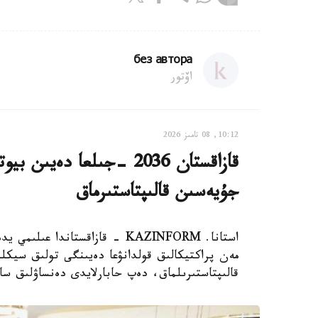
без автора
اۆتور
10:12, 08 تامىز 2026
قازاقستان 2036 -جىلعا دە
جۇيەسىن قالىپتاستىرماق
استانا. KAZINFORM - قازاقستاند
مەن پراكتيكالىق قولدانۋعا دەيىنگى تولىق سيكلد
قالىپتاستىرىلماق، دەپ حابارلايدى دەنساۋلىق سا