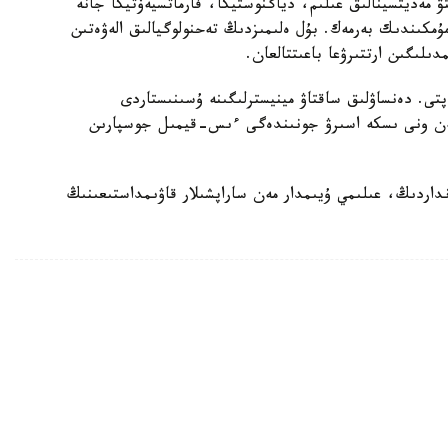
تۋ مەديتسينالىق عىلىم، دياگنوستيكا، فارماتسيەۆتيكا جانە
 مۇمكىندىك بەرمەك. بۇل ەلىمىزدىڭ تەحنولوگيالىق الەۋەتىن
لىگىن ارتتىرۋعا باعىتتالعان.
تى. دەنساۋلىق ساقتاۋ مينيسترلىگىنە ۇسىنىستاردى
 مەن ونى ىسكە اسىرۋ جونىندەگى ءىس-قيمىل جوسپارىن
داردىڭ، عىلىمي ۇيىمدار مەن ساراپشىلار قاۋىمداستىعىنىڭ