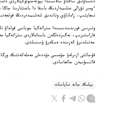
دەنساۋلىق ساقتاۋ سالاسىندا بيوتەحنولوگيالاردى دامى
ءومىر تۋرالى عىلىمداردىڭ باسقا دا باعىتتارىنا جاڭا
نىعايتىپ، زاماناۋي وتاندىق شەشىمدەردىڭ قولجەتىمدى
وتىرىس قورىتىندىسىندا ستراتەگيا جوباسى قولداۋ تاپ
قاراستىرىپ، نەگىزدەلگەن باستامالاردى ستراتەگيا
جەتىلدىرۋ كەزىندە ەسكەرۋ ۇسىنىلدى.
قۇجاتتى ازىرلەۋ جۇمىسى مۇددەلى مەملەكەتتىك ورگان
قاتىسۋىمەن جالعاسادى.
بيلىك جانە ساياسات
ريزابەك نۇسىپبەك ۇلى