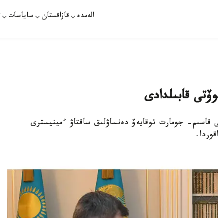
الەمدە
قازاقستان
ساياسات
ت
وۆتى قابىلدادى
ى قاسىم- جومارت توقايەۆ دەنساۋلىق ساقتاۋ ءمينيسترى
قوردا.