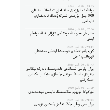
09:25, 07 تامىز 2026
پولشادا بالمۇزداق ساتىلعان ءدامحانا استىنان
900 جىل بۇرىنعى شىركەۋدىڭ قالدىقتارى
تابىلدى
07:06, 07 تامىز 2026
عالىمدار جەردىڭ بولاشاعى تۋرالى تىڭ بولجام
ايتتى
22:44, 06 تامىز 2026
كورەيلەر اقىلدى قوسىمشا ارقىلى ىستىقتان
قورعانىپ ءجۇر
21:43, 06 تامىز 2026
يران پارسى شىعاناعى ەلدەرىنىڭ ەنەرگەتيكالىق
ينفراقۇرىلىمىنا سوققى جاساۋى مۇمكىن ەكەنىن
ەسكەرتتى
21:29, 06 تامىز 2026
تۇركيادا تۋريزم سالاسىنىڭ تابىسى تومەندەدى
21:04, 06 تامىز 2026
يران مەن ومان جاڭا تەڭىز باعىتىن قۇردى