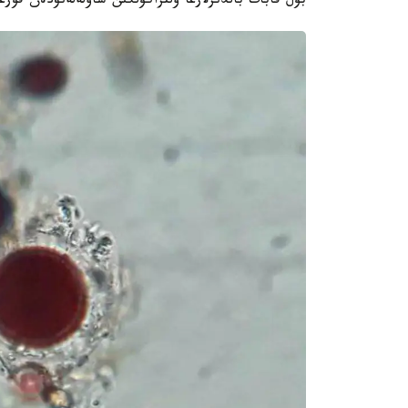
بۇل قابات بالدىرلارعا ۋلتراكۇلگىن ساۋلەلەنۋدەن قور