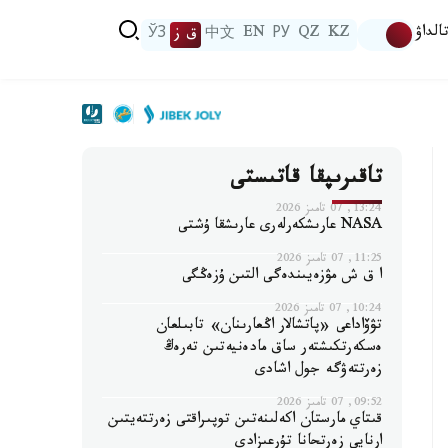
الداۋ
KZ
QZ
РУ
EN
中文
ق ز
ЎЗ
تاقىرىپقا قاتىستى
13:24, 07 تامىز 2026
NASA عارىشكەرلەرى عارىشقا ۇشتى
11:25, 07 تامىز 2026
ا ق ش مۋزەيىندەگى التىن ۇزەڭگى
10:24, 07 تامىز 2026
تۋۆاداعى «پاتشالار اڭعارىنان» تابىلعان
ەسكەرتكىشتەر ساق مادەنيەتىن تەرەڭ
زەرتتەۋگە جول اشادى
09:52, 07 تامىز 2026
قىتاي مارستان اكەلىنەتىن توپىراقتى زەرتتەيتىن
ارنايى زەرتحانا تۇرعىزادى