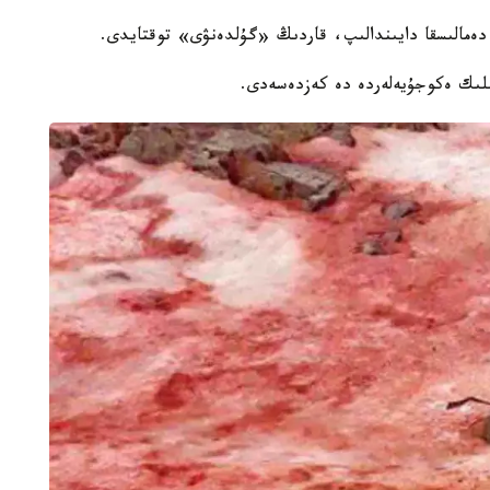
 دەمالىسقا دايىندالىپ، قاردىڭ «گۇلدەنۋى» توقتايدى.
ىلىك ەكوجۇيەلەردە دە كەزدەسەدى.