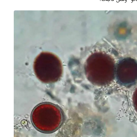
عانۋ ءۇشىن قاجەت.