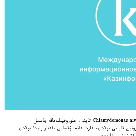
ماماندار قىزىل قاردان ميكروسكوپيالىق بالدىرلار Chlamydomonas nivalis تاپتى. حلوروفيللدىڭ جاسىل
تين قاباتى بولادى، قاردا قانعا ۇقساس داقتار پايدا بولادى.