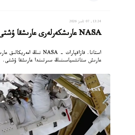
13:24, 07 تامىز 2026
NASA عارىشكەرلەرى عارىشقا ۇشتى
استانا. قازاقپارات - NASA 
عارىش ستانتسياسىنىڭ سىرتىندا عارىشقا ۇشتى.