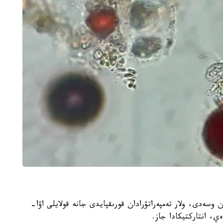
وسىمدىكتەرمەن وسەدى، ولار تەمپەراتۋرادان قورىقپايدى جانە قولايلى اۋا-
ي، انتاركتيكادا جاز.