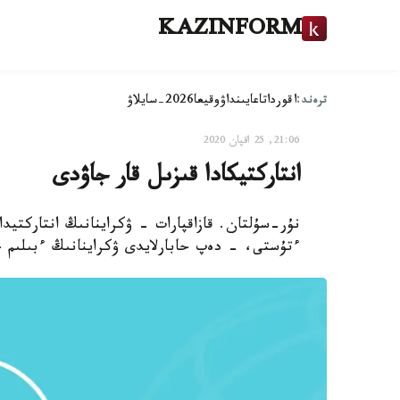
KAZINFORM
ترەند:
اقوردا
تاعايىنداۋ
وقيعا
2026-سايلاۋ
21:06, 25 اقپان 2020
انتاركتيكادا قىزىل قار جاۋدى
نۇر-سۇلتان. قازاقپارات - ۋكراينانىڭ انتاركتيد
ءتۇستى، - دەپ حابارلايدى ۋكراينانىڭ ءبىلىم ج