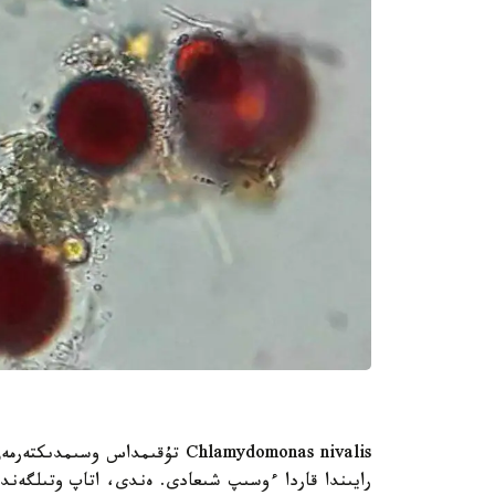
Chlamydomonas nivalis تۇقىمداس 
رايىندا قاردا ءوسىپ شىعادى. ەندى، اتاپ وتىلگەندە