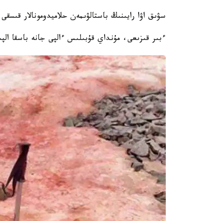
سۋىق اۋا رايىنىڭ باستالۋىمەن حلاميدومونالار قىسقى
ءبىر قىزىعى، مۇنداي قۇبىلىس ءالپى جانە باسقا الپ