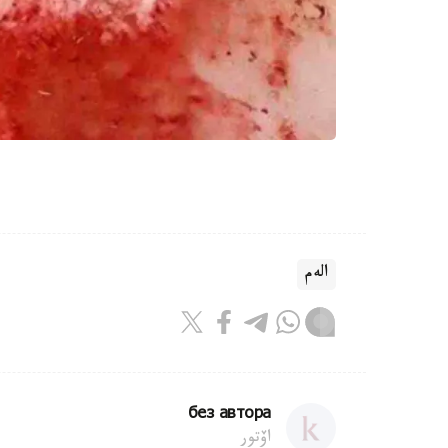
الەم
без автора
اۆتور