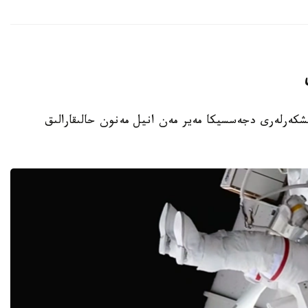
نىڭ امەريكالىق عارىشكەرلەرى دجەسسيكا مەير مەن انيل مەنون حالىقارالىق