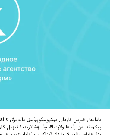
پيگمەنتىنەن باسقا ولاردىڭ جاسۋشالارىندا قىزىل كارو