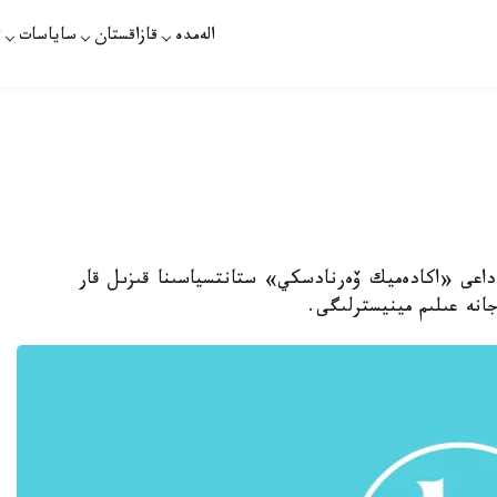
الەمدە
قازاقستان
ساياسات
ت
اداعى «اكادەميك ۆەرنادسكي» ستانتسياسىنا قىزىل قار
انە عىلىم مينيسترلىگى.