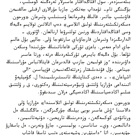
بىلەسىزدەر. سول اقتاڭداقتار عاسىرلار تەرەڭىنە كومىلىپ،
بۇگىنگى تام- تۇمداپ جەتكەن جازبا مۇرالارى ارقىلى حالقىمەن
قاۋىشىپ جاتىر. قالىڭ وقىرمانعا ۇسىنىلىپ وتىرعان «ورحون
ەسكەرتكىشتەرىنىڭ تولىق اتلاسى» دەپ اتالاتىن تولايىم ەڭبەك
وسى اقتاڭداقتاردىڭ ورنىن تولتىرۋعا ارنالعان. اۆتورى -
الدارىڭىزدا وتىرعان قارجاۋباي سارتقوجا ۇلى. جالپى بۇل عالىم
جاي ادام ەمەس. باعزى تۇركى قاعاناتىنىڭ جۇرتىندا وسكەن
تۇلعا. بۇل ەڭبەك بايىرعى تۇركىلەردىڭ ەرتە، ورتا عاسىر
داۋىرىندە ءوز قولىمەن جازىپ قالدىرعان قايتالانباس مۇراسىنىڭ
جيناعى. بۇل قۇندىلىقتار زەرتتەلگەنىمەن قۇپياسىن ءالى
اشپاعان»، - دەدى كىتاپتىڭ تانىستىرىلىمىندا ل. گۋميليەۆ
اتىنداعى ەۋرازيا ۇلتتىق ۋنيۆەرسيتەتىنىڭ رەكتورى، ق ر ۇلتتىق
عىلىم اكادەمياسىنىڭ اكادەميگى ەرلان سىدىقوۆ.
«ورحون ەسكەرتكىشتەرىنىڭ تولىق اتلاسىندا» ەۋرازيا ۇلى
دالاسىنا ءۇش عاسىر بويى بيلىك جۇرگىزگەن، ماڭگىلىك ەل
ورناتۋدى كوكسەگەن، وزدەرىنىڭ تاريحىن، دۇنيەتانىمىن،
دانالىعىن، وي- ساناسىن، بولمىسىن، جازۋ ونەرىن، ەل باسقارۋ
جۇيەسىن، اتا ءداستۇرىن وشپەستەي ەتىپ تاسقا قاشاپ