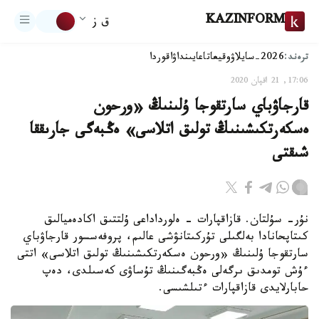
KAZINFORM
ق ز
ترەند:
2026-سايلاۋ
وقيعا
تاعايىنداۋ
اقوردا
17:06, 21 اقپان 2020
قارجاۋباي سارتقوجا ۇلىنىڭ «ورحون
ەسكەرتكىشىنىڭ تولىق اتلاسى» ەڭبەگى جارىققا
شىقتى
نۇر- سۇلتان. قازاقپارات - ەلورداداعى ۇلتتىق اكادەميالىق
كىتاپحانادا بەلگىلى تۇركىتانۋشى عالىم، پروفەسسور قارجاۋباي
سارتقوجا ۇلىنىڭ «ورحون ەسكەرتكىشىنىڭ تولىق اتلاسى» اتتى
ءۇش تومدىق ىرگەلى ەڭبەگىنىڭ تۇساۋى كەسىلدى، دەپ
حابارلايدى قازاقپارات ءتىلشىسى.