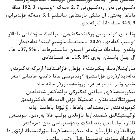
العاشقى بەس ايدىڭ قورىتىندىسى بويىنشا، تەلەديدارلاردىڭ
ەكسپورتى مەن رەەكسپورتى 2,7 ەسەگە ءوسىپ، 192,3 مىڭ
داناعا جەتتى. ال ىشكى نارىقتاعى ساتىلىم 3,1 ەسەگە قۇلدىراپ،
345,9 مىڭ دانا تىركەلدى.
وتاندىق ءوندىرىس وركەندەگەنمەن، بولشەك ساۋداداعى باعالار
ءوسىپ كەلەدى. 2026 -جىلدىڭ ماۋسىم ايىندا تەلەديدار
وتكەن جىلدىڭ سايكەس ايىمەن سالىستىرعاندا، %37,5- عا،
ال جىل باسىنان بەرى %15,8- عا قىمباتتادى.
ساراپشىلاردىڭ پىكىرىنشە، بۇعان قازاقستاندا ازىرگە نەگىزىنەن
تەلەديدارلاردى قۇراستىرۋ ءوندىرىسى عانا دامىپ جاتقانى اسەر
ەتىپ وتىر. ديسپلەيلەر، پروتسەسسورلار جانە جاد
ميكروسحەمالارى سياقتى نەگىزگى بولشەكتەر شەتەلدەن
يمپورتتالاتىندىقتان، تەحنيكا قۇنى الەمدىك ەلەكتروندىق
كومپونەنتتەر نارىعىنداعى باعاعا، ۆاليۋتا باعامىنا جانە
لوگيستيكالىق شىعىندارعا تاۋەلدى بولىپ قالا بەرەدى. سونىمەن
قاتار، جاساندى ينتەللەكت يندۋسترياسى مەن دەرەكتەر
ورتالىقتارى تاراپىنان جاد ميكروسحەمالارىنا سۇرانىستىڭ ارتۋى دا
باعانىڭ وسۋىنە قوسىمشا ىقپال ەتىپ جاتىر.