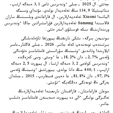
جەتتى. ال 2025 -جىلى ءوندىرىس تاعى 3,1 ەسەگە ارتىپ،
ستاتيستيكا 134,9 مىڭ تەلەديدار بولدى. مۇنداي وسىمگە
الماتىدا Xiaomi تەلەديدارلارىن، ال قاراعاندى وبلىسىنىڭ ساران
قالاسىندا Samsung تەلەديدارلارىن قۇراستىراتىن جاڭا ءوندىرىس
ورىندارىنىڭ ىسكە قوسىلۋى اسەر ەتتى.
سونىمەن بىرگە، ىشكى نارىقتىڭ يمپورتقا تاۋەلدىلىگى
بىرتىندەپ تومەندەپ كەلە جاتىر. 2026 -جىلى قاڭتار-مامىر
ايلارىندا وتاندىق ءونىمنىڭ سۇرانىستى قامتاماسىز ەتۋدەگى
ۇلەسى %2,7- دان %18,2- عا ءوستى. وسى كەزەڭدە
ءوندىرىس كولەمى 3,2 ەسەگە ارتسا، ال يمپورت 2,5 ەسەگە
ازايىپ، 440,1 مىڭ دانا بولدى. يمپورتتىق ءونىمنىڭ ۇلەسى
%97,3- دان %81,8- عا دەيىن قىسقارىپ، 2015 -جىلدان
بەرگى ەڭ تومەنگى دەڭگەيگە ءتۇستى.
سوعان قاراماستان، قازاقستان نارىعىندا تەلەديدارلاردىڭ
نەگىزگى بولىگى ءالى دە يمپورت ەسەبىنەن قامتاماسىز ەتىلىپ
جاتىر.