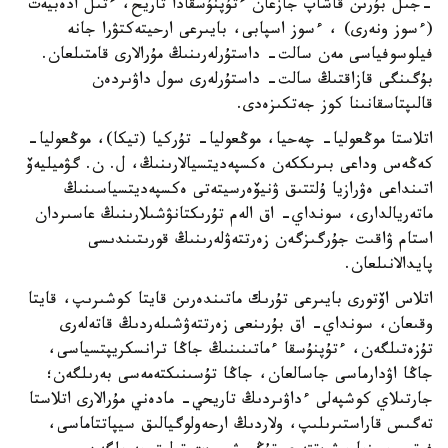
-جىل بۇرىن قاشاپ جازعان ءتۇپنۇسقادا تاريح، ءتىل ادەبيەت
(ءسوز ونەرى) ، ءسوز اسپابى، بايىرعى ارحيتەكتۋرا جانە
فيلوسوفياسى مەن سالت- داستۇرلەرىنىڭ مۇرالارى قامتىلعان.
بۇگىنگى قازاقتىڭ سالت- داستۇرلەرى سول داۋىردەن
قالىپتاسقانىنا كوز جەتكىزەدى.
اتلاستا موڭعوليا- چەحيا، موڭعوليا- تۇركيا (تيكا)، موڭعوليا-
كەڭەس وداعى بىرىككەن ەكسپەديتسيالارىنىڭ، ل. ن. گۋميليەۆ
اتىنداعى ەۋرازيا ۇلتتىق ۋنيۆەرسيتەتى ەكسپەديتسياسىنىڭ
ماتەريالدارى، سونداي- اق الەم تۇرىكتانۋشىلارىنىڭ عاسىردان
استام ۋاقىت جۇرگىزگەن زەرتتەۋلەرىنىڭ قورىتىندىسى
پايدالانىلعان.
اتلاس اۆتورى بايىرعى تۇرىك ماتىندەرىن قايتا كوشىرىپ، قايتا
وقىعان، سونداي- اق بۇرىنعى زەرتتەۋشىلەردىڭ قاتەلەرى
تۇزەتىلگەن، ءتۇپنۇسقا ءماتىنىنىڭ جاڭا ترانسكريپتسياسى،
جاڭا اۋدارماسى جاسالعان، جاڭا تۇسىنىكتەمەسى بەرىلگەن؛
جارتىلاي كوشپەلى ءداۋىردىڭ تاريحي- مادەني مۇرالارى اتلاستا
تەگىس قاراستىرىلىپ، ولاردىڭ ارحەولوگيالىق سيپاتتاماسى،