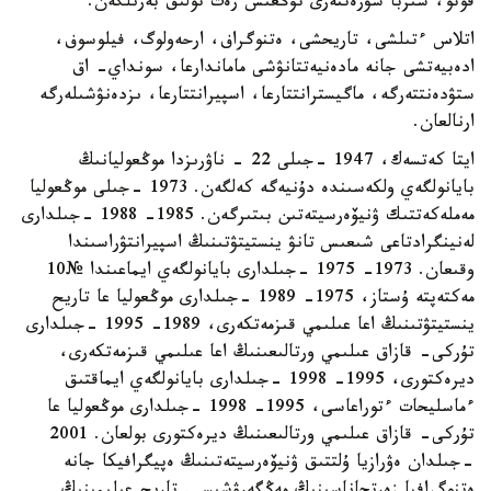
فوتو، سىزبا سۋرەتتەرى تۇڭعىش رەت تولىق بەرىلگەن.
اتلاس ءتىلشى، تاريحشى، ەتنوگراف، ارحەولوگ، فيلوسوف،
ادەبيەتشى جانە مادەنيەتتانۋشى ماماندارعا، سونداي- اق
ستۋدەنتتەرگە، ماگيسترانتتارعا، اسپيرانتتارعا، ىزدەنۋشىلەرگە
ارنالعان.
ايتا كەتسەك، 1947 -جىلى 22 - ناۋرىزدا موڭعوليانىڭ
بايانولگەي ولكەسىندە دۇنيەگە كەلگەن. 1973 -جىلى موڭعوليا
مەملەكەتتىك ۋنيۆەرسيتەتىن بىتىرگەن. 1985- 1988 -جىلدارى
لەنينگرادتاعى شىعىس تانۋ ينستيتۋتىنىڭ اسپيرانتۋراسىندا
وقىعان. 1973- 1975 -جىلدارى بايانولگەي ايماعىندا №10
مەكتەپتە ۇستاز، 1975- 1989 -جىلدارى موڭعوليا عا تاريح
ينستيتۋتىنىڭ اعا عىلىمي قىزمەتكەرى، 1989- 1995 -جىلدارى
تۇركى- قازاق عىلىمي ورتالىعىنىڭ اعا عىلىمي قىزمەتكەرى،
ديرەكتورى، 1995- 1998 -جىلدارى بايانولگەي ايماقتىق
ءماسليحات ءتوراعاسى، 1995- 1998 -جىلدارى موڭعوليا عا
تۇركى- قازاق عىلىمي ورتالىعىنىڭ ديرەكتورى بولعان. 2001
-جىلدان ەۋرازيا ۇلتتىق ۋنيۆەرسيتەتىنىڭ ەپيگرافيكا جانە