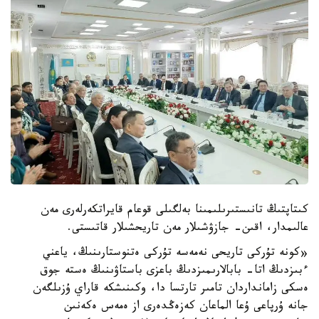
كىتاپتىڭ تانىستىرىلىمىنا بەلگىلى قوعام قايراتكەرلەرى مەن
عالىمدار، اقىن- جازۋشىلار مەن تاريحشىلار قاتىستى.
«كونە تۇركى تاريحى نەمەسە تۇركى ەتنوستارىنىڭ، ياعني
ءبىزدىڭ اتا- بابالارىمىزدىڭ باعزى باستاۋىنىڭ ەستە جوق
ەسكى زامانداردان تامىر تارتسا دا، وكىنىشكە قاراي ۇزىلگەن
جانە ۇرپاعى ۇعا الماعان كەزەڭدەرى از ەمەس ەكەنىن