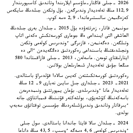
2026 -جىلى قاڭتار-ماۋسىم ايلارىندا وتاندىق كاسىپورىندار
112,9 مىڭ تەلەديدار وندىرگەن. بۇل وتكەن جىلدىڭ سايكەس
كەزەڭىمەن سالىستىرعاندا، 2,9 ەسە كوپ.
سونىمەن قاتار، زەرتتەۋدە بۇل 2015 -جىلدان بەرى جىلدىڭ
العاشقى التى ايىنداعى ەڭ جوعارى كورسەتكىش ەكەنى اتاپ
وتىلگەن. دەگەنمەن، قازىرگى ءوندىرىس كولەمى وتكەن
ونجىلدىقتىڭ باسىنداعى رەكوردتىق دەڭگەيدەن ءالى دە
ايتارلىقتاي تومەن. ماسەلەن، 2013 -جىلى قازاقستاندا 580
مىڭعا جۋىق تەلەديدار شىعارىلعان بولاتىن.
رەكوردتىق كورسەتكىشتەن كەيىن سالادا قۇلدىراۋ باستالدى.
2021- 2023 -جىلدارى جىل سايىن نەبارى 9- 12 مىڭ
تەلەديدار عانا ءوندىرىلدى. بۇعان يمپورتتىق ونىمدەرمەن
باسەكەنىڭ كۇشەيۋى، بولشەكتەر قۇنىنىڭ قىمباتتاۋى جانە
ءبىرقاتار وتاندىق وندىرۋشىلەردىڭ جۇمىسىن توقتاتۋى سەبەپ
بولدى.
2024 -جىلدان سالا قايتا جاندانا باستالدى. سول جىلى
ءوندىرىس كولەمى 4,6 ەسەگە ءوسىپ، 43,5 مىڭ داناعا