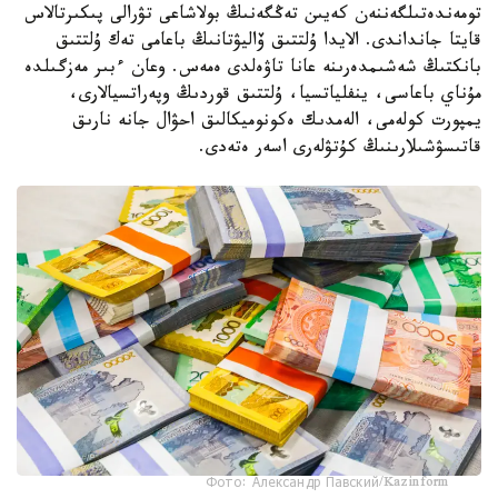
تومەندەتىلگەننەن كەيىن تەڭگەنىڭ بولاشاعى تۋرالى پىكىرتالاس
قايتا جانداندى. الايدا ۇلتتىق ۆاليۋتانىڭ باعامى تەك ۇلتتىق
بانكتىڭ شەشىمدەرىنە عانا تاۋەلدى ەمەس. وعان ءبىر مەزگىلدە
مۇناي باعاسى، ينفلياتسيا، ۇلتتىق قوردىڭ وپەراتسيالارى،
يمپورت كولەمى، الەمدىك ەكونوميكالىق احۋال جانە نارىق
قاتىسۋشىلارىنىڭ كۇتۋلەرى اسەر ەتەدى.
Фото: Александр Павский/Kazinform