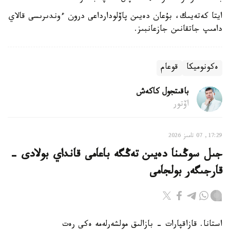
ايتا كەتەيىك، بۇعان دەيىن پاۆلودارداعى درون ءوندىرىسى قالاي
دامىپ جاتقانىن جازعانبىز.
ەكونوميكا
قوعام
باقىتجول كاكەش
اۆتور
17:29, 07 تامىز 2026
جىل سوڭىنا دەيىن تەڭگە باعامى قانداي بولادى -
قارجىگەر بولجامى
استانا. قازاقپارات - بازالىق مولشەرلەمە ەكى رەت