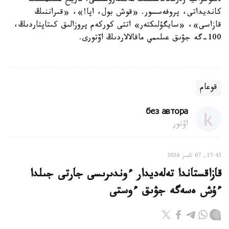
ەتنوگرافيا زەرتحاناسىنىڭ مەڭگەرۋشىسى. تاريح عىلىمىنىڭ
كانديداتى، پروفەسسور. «قوش بول، اپا!»، «قىراننىڭ
قازاسى»، «سايگۇلىكتەر» اتتى كوركەم پروزالىق كىتاپتاردىڭ،
100-گە جۋىق عىلىمي ماقالالاردىڭ اۆتورى.
قوعام
без автора
اۆتور
17:43, 07 تامىز 2026
قازاقستاندا تەلەديدار ءوندىرىسى جارتى جىلدا
ءۇش ەسەگە جۋىق ءوستى