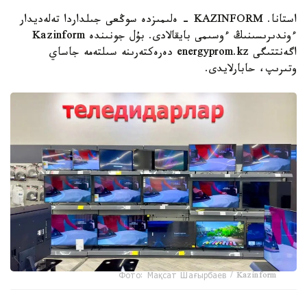
استانا. KAZINFORM - ەلىمىزدە سوڭعى جىلداردا تەلەديدار
ءوندىرىسىنىڭ ءوسىمى بايقالادى. بۇل جونىندە Kazinform
اگەنتتىگى energyprom.kz دەرەكتەرىنە سىلتەمە جاساي
وتىرىپ، حابارلايدى.
Фото: Мақсат Шағырбаев / Kazinform