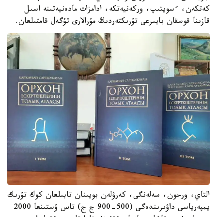
كەتكەن، ءسويتىپ، وركەنيەتكە، ادامزات مادەنيەتىنە اسىل
قازىنا قوسقان بايىرعى تۇرىكتەردىڭ مۇرالارى تۇگەل قامتىلعان.
التاي، ورحون، سەلەنگى، كەرۋلەن بويىنان تابىلعان كوك تۇرىك
يمپەرياسى داۋىرىندەگى (500-900 ج ج) تاس ۇستىنعا 2000