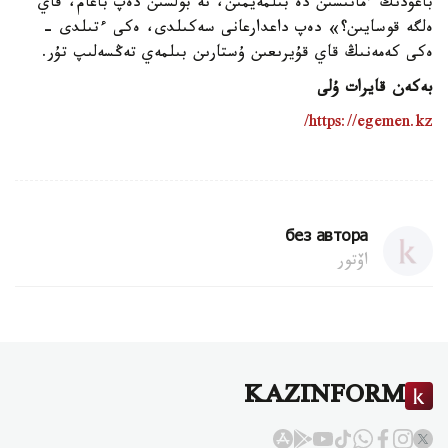
باعۋدىڭ ءمانىسىن دە بىلمەيمىن، نە بولسىن دەپ باعام، قاي
ەلگە قوسايىن؟» دەپ داعدارعانى سەكىلدى، ەكى ءتىلدى -
ەكى كەمەنىڭ قاي قۇيرىعىن ۇستارىن بىلمەي تەڭسەلىپ تۇر.
بەكەن قايرات ۇلى
https://egemen.kz/
без автора
اۆتور
KAZINFORM