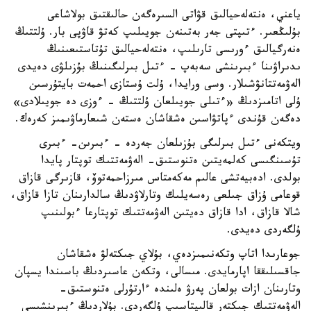
ياعني، ەنتەلەحيالىق قۋاتى السىرەگەن حالىقتىق بولاشاعى
بۇلىڭعىر. ءتىپتى جەر بەتىنەن جويىلىپ كەتۋ قاۋپى بار. ۇلتتىڭ
ەنەرگيالىق ءورىسى تارىلىپ، ەنتەلەحيالىق تۇتاستىعىنىڭ
ىدىراۋىنا ءبىرىنشى سەبەپ - ءتىل بىرلىگىنىڭ بۇزىلۋى دەيدى
الەۋمەتتانۋشىلار. وسى ورايدا، ۇلت ۇستازى احمەت بايتۇرسىن
ۇلى اتامىزدىڭ «ءتىلى جويىلعان ۇلتتىڭ - ءوزى دە جويىلادى»
دەگەن قۇندى ءپاتۋاسىن ەشقاشان ەستەن شىعارماۋىمىز كەرەك.
ويتكەنى ءتىل بىرلىگى بۇزىلعان جەردە - ءبىرىن- ءبىرى
تۇسىنگىسى كەلمەيتىن ەتنوستىق- الەۋمەتتىك توپتار پايدا
بولدى. ادەبيەتشى عالىم مەكەمتاس مىرزاحمەتوۆ، قازىرگى قازاق
قوعامى ۇزاق جىلعى رەسەيلىك وتارلاۋدىڭ سالدارىنان تازا قازاق،
شالا قازاق، ادا قازاق دەيتىن الەۋمەتتىك توپتارعا ءبولىنىپ
ۇلگەردى دەيدى.
جوعارىدا اتاپ وتكەنىمىزدەي، بۇلاي جىكتەلۋ ەشقاشان
جاقسىلىققا اپارمايدى. مىسالى، وتكەن عاسىردىڭ باسىندا يسپان
وتارىنان ازات بولعان پەرۋ ەلىندە ءارتۇرلى ەتنوستىق-
الەۋمەتتىك جىكتەر قالىپتاسىپ ۇلگەردى. بۇلاردىڭ ءبىرىنشىسى