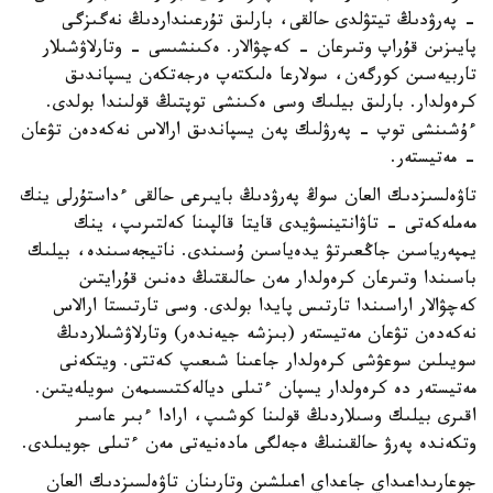
- پەرۋدىڭ تيتۋلدى حالقى، بارلىق تۇرعىنداردىڭ نەگىزگى
پايىزىن قۇراپ وتىرعان - كەچۋالار. ەكىنشىسى - وتارلاۋشىلار
تاربيەسىن كورگەن، سولارعا ەلىكتەپ ەرجەتكەن يسپاندىق
كرەولدار. بارلىق بيلىك وسى ەكىنشى توپتىڭ قولىندا بولدى.
ءۇشىنشى توپ - پەرۋلىك پەن يسپاندىق ارالاس نەكەدەن تۋعان
- مەتيستەر.
تاۋەلسىزدىك العان سوڭ پەرۋدىڭ بايىرعى حالقى ءداستۇرلى ينك
مەملەكەتى - تاۋانتينسۋيدى قايتا قالپىنا كەلتىرىپ، ينك
يمپەرياسىن جاڭعىرتۋ يدەياسىن ۇسىندى. ناتيجەسىندە، بيلىك
باسىندا وتىرعان كرەولدار مەن حالىقتىڭ دەنىن قۇرايتىن
كەچۋالار اراسىندا تارتىس پايدا بولدى. وسى تارتىستا ارالاس
نەكەدەن تۋعان مەتيستەر (بىزشە جيەندەر) وتارلاۋشىلاردىڭ
سويىلىن سوعۋشى كرەولدار جاعىنا شىعىپ كەتتى. ويتكەنى
مەتيستەر دە كرەولدار يسپان ءتىلى ديالەكتىسىمەن سويلەيتىن.
اقىرى بيلىك وسىلاردىڭ قولىنا كوشىپ، ارادا ءبىر عاسىر
وتكەندە پەرۋ حالقىنىڭ ەجەلگى مادەنيەتى مەن ءتىلى جويىلدى.
جوعارىداعىداي جاعداي اعىلشىن وتارىنان تاۋەلسىزدىك العان