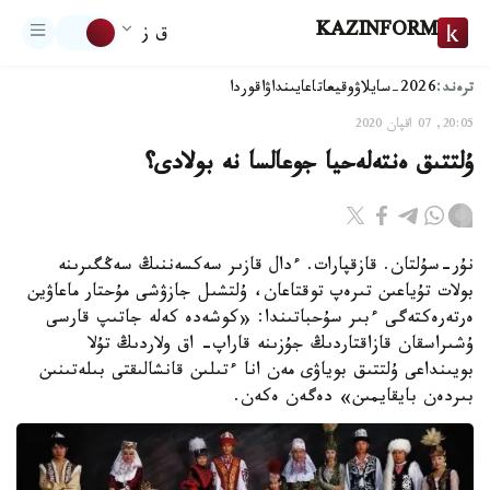
KAZINFORM
ق ز
ترەند:
2026-سايلاۋ
وقيعا
تاعايىنداۋ
اقوردا
20:05, 07 اقپان 2020
ۇلتتىق ەنتەلەحيا جوعالسا نە بولادى؟
نۇر-سۇلتان. قازقپارات. ءدال قازىر سەكسەننىڭ سەڭگىرىنە
بولات تۇياعىن تىرەپ توقتاعان، ۇلتشىل جازۋشى مۇحتار ماعاۋين
ەرتەرەكتەگى ءبىر سۇحباتىندا: «كوشەدە كەلە جاتىپ قارسى
ۇشىراسقان قازاقتاردىڭ جۇزىنە قاراپ- اق ولاردىڭ تۇلا
بويىنداعى ۇلتتىق بوياۋى مەن انا ءتىلىن قانشالىقتى بىلەتىنىن
بىردەن بايقايمىن» دەگەن ەكەن.