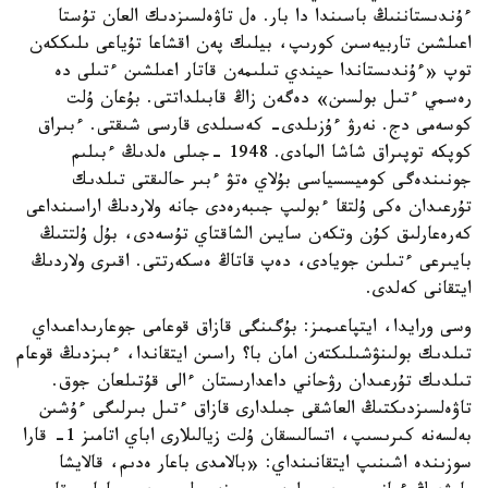
ءۇندىستاننىڭ باسىندا دا بار. ەل تاۋەلسىزدىك العان تۇستا
اعىلشىن تاربيەسىن كورىپ، بيلىك پەن اقشاعا تۇياعى ىلىككەن
توپ «ءۇندىستاندا حيندي تىلىمەن قاتار اعىلشىن ءتىلى دە
رەسمي ءتىل بولسىن» دەگەن زاڭ قابىلداتتى. بۇعان ۇلت
كوسەمى دج. نەرۋ ءۇزىلدى- كەسىلدى قارسى شىقتى. ءبىراق
كوپكە توپىراق شاشا المادى. 1948 -جىلى ەلدىڭ ءبىلىم
جونىندەگى كوميسسياسى بۇلاي ەتۋ ءبىر حالىقتى تىلدىك
تۇرعىدان ەكى ۇلتقا ءبولىپ جىبەرەدى جانە ولاردىڭ اراسىنداعى
كەرەعارلىق كۇن وتكەن سايىن الشاقتاي تۇسەدى، بۇل ۇلتتىڭ
بايىرعى ءتىلىن جويادى، دەپ قاتاڭ ەسكەرتتى. اقىرى ولاردىڭ
ايتقانى كەلدى.
وسى ورايدا، ايتپاعىمىز: بۇگىنگى قازاق قوعامى جوعارىداعىداي
تىلدىك بولىنۋشىلىكتەن امان با؟ راسىن ايتقاندا، ءبىزدىڭ قوعام
تىلدىك تۇرعىدان رۋحاني داعدارىستان ءالى قۇتىلعان جوق.
تاۋەلسىزدىكتىڭ العاشقى جىلدارى قازاق ءتىل بىرلىگى ءۇشىن
بەلسەنە كىرىسىپ، اتسالىسقان ۇلت زيالىلارى اباي اتامىز 1- قارا
سوزىندە اشىنىپ ايتقانىنداي: «بالامدى باعار ەدىم، قالايشا