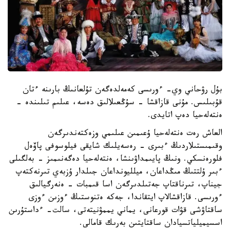
بۇل رۋحاني وي- ءورىسى كەمەلدەگەن تۇلعانىڭ بارىنە ءتان
قۇبىلىس. مۇنى قازاقشا - سۇڭعىلالىق دەسە، عىلىم تىلىندە -
ەنتەلەحيا دەپ اتايدى.
العاش رەت ەنتەلەحيا ۇعىمىن عىلىمي وزەكتەندىرگەن
وقىمىستىلاردىڭ ءبىرى - رەسەيلىك شايقى فيلوسوفى پاۆەل
فلورەنسكي. ونىڭ پايىمداۋىنشا، ەنتەلەحيا دەگەنىمىز - بەلگىلى
ءبىر ۇلتتىڭ مىڭداعان، ميلليونداعان جىلدار ۇزبەي تىرنەكتەپ
جيناپ، تىرناقتاپ جەتىلدىرگەن اسا قىمبات - ەنەرگيالىق
ءورىسى. قازاقشالاپ ايتقاندا، جەكە ەتنوستىڭ ءوزىن ءوزى
ساقتاۋشى قۋات قورعانى، يماني يممۋنيتەتى، سالت- ءداستۇرىن
اسسيميلياتسيادان ساقتايتىن بەرىك قامالى.