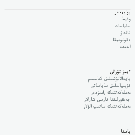
بوليمدەر
وقيعا
ساياسات
تالداۋ
ەكونوميكا
الەمدە
ءبىز تۋرالى
پايدالانۋشىلىق كەلىسىم
قۇپىيالىلىق ساياساتى
مەملەكەتتىك رامىزدەر
جەمقورلىققا قارسى شارالار
مەملەكەتتىك ساتىپ الۋلار
باسقا