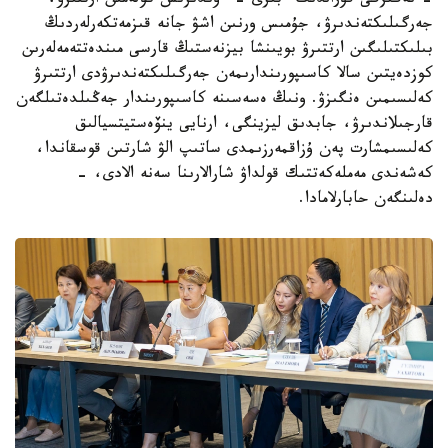
- نەگىزگى قۇرالدىڭ ءبىرى - ءوندىرىس كولەمىن ارتتىرۋ،
جەرگىلىكتەندىرۋ، جۇمىس ورنىن اشۋ جانە قىزمەتكەرلەردىڭ
بىلىكتىلىگىن ارتتىرۋ بويىنشا بيزنەستىڭ قارسى مىندەتتەمەلەرىن
كوزدەيتىن سالا كاسىپورىندارىمەن جەرگىلىكتەندىرۋدى ارتتىرۋ
كەلىسىمىن ەنگىزۋ. ونىڭ ەسەسىنە كاسىپورىندار جەڭىلدەتىلگەن
قارجىلاندىرۋ، جابدىق ليزينگى، ارنايى ينۆەستيتسيالىق
كەلىسىمشارت پەن ۇزاقمەرزىمدى ساتىپ الۋ شارتىن قوسقاندا،
كەشەندى مەملەكەتتىك قولداۋ شارالارىنا سەنە الادى، -
دەلىنگەن حابارلامادا.