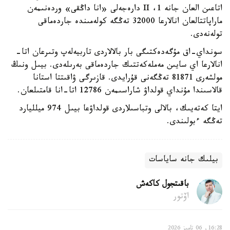
اتاعىن العان جانە 1، II دارەجەلى «انا داڭقى» وردەنىمەن
ماراپاتتالعان انالارعا 32000 تەڭگە كولەمىندە جاردەماقى
تولەنەدى.
سونداي-اق مۇگەدەكتىگى بار بالالاردى تاربيەلەپ وتىرعان اتا-
انالارعا اي سايىن مەملەكەتتىك جاردەماقى بەرىلەدى. بيىل ونىڭ
مولشەرى 81871 تەڭگەنى قۇرايدى. قازىرگى ۋاقىتتا استانا
قالاسىندا مۇنداي قولداۋ شاراسىمەن 12786 اتا-انا قامتىلعان.
ايتا كەتەيىك، بالالى وتباسىلاردى قولداۋعا بيىل 974 ميلليارد
تەڭگە ءبولىندى.
بيلىك جانە ساياسات
باقىتجول كاكەش
اۆتور
16:28, 06 تامىز 2026