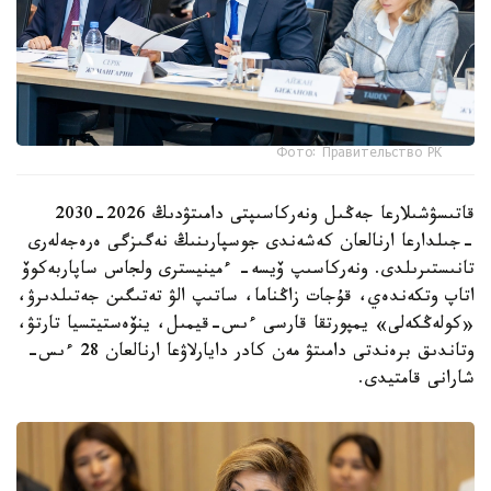
Фото: Правительство РК
قاتىسۋشىلارعا جەڭىل ونەركاسىپتى دامىتۋدىڭ 2026-2030
-جىلدارعا ارنالعان كەشەندى جوسپارىنىڭ نەگىزگى ەرەجەلەرى
تانىستىرىلدى. ونەركاسىپ ۆيسە- ءمينيسترى ولجاس ساپاربەكوۆ
اتاپ وتكەندەي، قۇجات زاڭناما، ساتىپ الۋ تەتىگىن جەتىلدىرۋ،
«كولەڭكەلى» يمپورتقا قارسى ءىس-قيمىل، ينۆەستيتسيا تارتۋ،
وتاندىق برەندتى دامىتۋ مەن كادر دايارلاۋعا ارنالعان 28 ءىس-
شارانى قامتيدى.