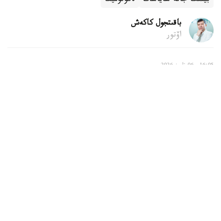
بيلىك جانە ساياسات
ەكونوميكا
باقىتجول كاكەش
اۆتور
16:05, 06 تامىز 2026
ەلدە ينۆەستورلارمەن سوتقا دەيىنگى داۋدى رەتتەۋ
جونىندەگى كوميسسيا قۇرىلادى
استانا. KAZINFORM - قازاقستاندا ينۆەستورلار مەن
مەملەكەتتىك ورگاندار، جەرگىلىكتى اتقارۋشى ورگاندار،
مەملەكەتتىك مەكەمەلەر جانە كۆازيمەملەكەتتىك سەكتور
سۋبەكتىلەرى اراسىنداعى داۋ- شاردى سوتقا دەيىن رەتتەۋ
جونىندەگى كوميسسيانى قۇرۋ قاعيداسى بەكىتىلدى.