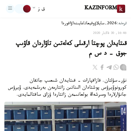
KAZINFORM
ق ز
ترەند:
2026-سايلاۋ
وقيعا
تاعايىنداۋ
اقوردا
16:46, 30 قاڭتار 2020
قىتايدان پوچتا ارقىلى كەلەتىن تاۋاردان قاۋىپ
جوق – د س م
نۇر-سۇلتان. قازاقپارات - قىتايدان شىعىپ جاتقان
كورونوۆيرۋس پوشتادان الىناتىن زاتتارمەن بەرىلمەيدى. ۆيرۋس
جانۋارلاردا ومىرشەڭ بولعانىمەن زاتتاردا ۇزاق ساقتالمايدى.