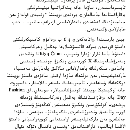
شەكتەلدى. سونىمەن قاتار پرەمەر-ءمينيستردىڭ
تاپسىرماسىمەن، ساۋدا جانە ينتەگراتسيا مينيسترلىگى
«قازاقستاندا جاسالعان» برەندى بويىنشا ءونىمدى قولداۋ مەن
جىلجىتۋدىڭ كەشەندى باعدارلاماسىن ازىرلەپ جاتىر، - دەپ
حابارلادى ۇكىمەتتەن.
جيىن بارىسىندا «اتامەكەن» ۇ ك پ «دامۋ» كاسىپكەرلىكتى
دامىتۋ قورىمەن بىرگە قاتىسۋشىلارعا جەڭىل ونەركاسىپتى
دامىتۋعا باسا نازار اۋدارا وتىرىپ، Ulttyq Ónim وتاندىق
وندىرۋشىلەرىنىڭ X كورمەسىن وتكىزۋ جونىندە ۇسىنىس
جاسادى. ىسكەرلىك باعدارلامانى سالالىق پلەنارلىق سەسسيا،
ماركەتپلەيستەر مەن بولشەك ساۋدا ارقىلى ساتۋدى دامىتۋ بويىنشا
دوڭگەلەك ۇستەلدەر، تاجىريبەلىك ماستەر-كلاستار، ەكسپورت
جانە لوگيستيكا بويىنشا كونسۋلتاتسيالار، سونداي-اق Fashion
Day جانە «قازاقستاننىڭ جەڭىل ونەركاسىبىنىڭ ۇزدىك
برەندى» كونكۋرسىن وتكىزۋ ەسەبىنەن كەڭەيتۋ ۇسىنىلادى.
كورمە وتاندىق وندىرۋشىلەردى ىلگەرىلەتۋ، بيزنەس، ساۋدا
جەلىلەرى مەن ماركەتپلەيستەر اراسىنداعى كووپەراتسيانى دامىتۋ
الاڭىنا اينالىپ، قازاقستاندىق ءونىمدى تانىمال ەتۋگە ىقپال