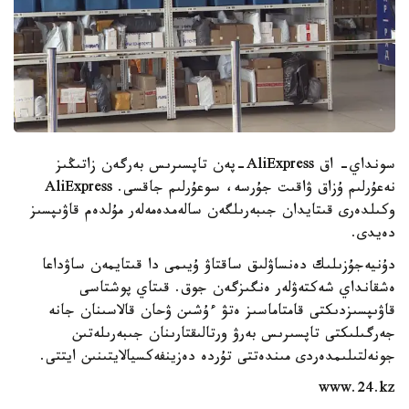
سونداي- اق AliExpress-پەن تاپسىرىس بەرگەن زاتىڭىز
نەعۇرلىم ۇزاق ۋاقىت جۇرسە، سوعۇرلىم جاقسى. AliExpress
وكىلدەرى قىتايدان جىبەرىلگەن سالەمدەمەلەر مۇلدەم قاۋىپسىز
دەيدى.
دۇنيەجۇزىلىك دەنساۋلىق ساقتاۋ ۇيىمى دا قىتايمەن ساۋداعا
ەشقانداي شەكتەۋلەر ەنگىزگەن جوق. قىتاي پوشتاسى
قاۋىپسىزدىكتى قامتاماسىز ەتۋ ءۇشىن ۋحان قالاسىنان جانە
جەرگىلىكتى تاپسىرىس بەرۋ ورتالىقتارىنان جىبەرىلەتىن
جونەلتىلىمدەردى مىندەتتى تۇردە دەزينفەكسيالايتىنىن ايتتى.
www.24.kz