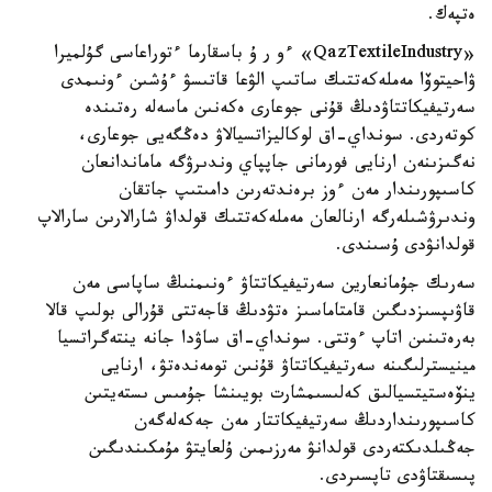
ەتپەك.
«QazTextileIndustry» ءو ر ۇ باسقارما ءتوراعاسى گۇلميرا
ۋاحيتوۆا مەملەكەتتىك ساتىپ الۋعا قاتىسۋ ءۇشىن ءونىمدى
سەرتيفيكاتتاۋدىڭ قۇنى جوعارى ەكەنىن ماسەلە رەتىندە
كوتەردى. سونداي-اق لوكاليزاتسيالاۋ دەڭگەيى جوعارى،
نەگىزىنەن ارنايى فورمانى جاپپاي وندىرۋگە ماماندانعان
كاسىپورىندار مەن ءوز برەندتەرىن دامىتىپ جاتقان
وندىرۋشىلەرگە ارنالعان مەملەكەتتىك قولداۋ شارالارىن سارالاپ
قولدانۋدى ۇسىندى.
سەرىك جۇمانعارين سەرتيفيكاتتاۋ ءونىمنىڭ ساپاسى مەن
قاۋىپسىزدىگىن قامتاماسىز ەتۋدىڭ قاجەتتى قۇرالى بولىپ قالا
بەرەتىنىن اتاپ ءوتتى. سونداي-اق ساۋدا جانە ينتەگراتسيا
مينيسترلىگىنە سەرتيفيكاتتاۋ قۇنىن تومەندەتۋ، ارنايى
ينۆەستيتسيالىق كەلىسىمشارت بويىنشا جۇمىس ىستەيتىن
كاسىپورىنداردىڭ سەرتيفيكاتتار مەن جەكەلەگەن
جەڭىلدىكتەردى قولدانۋ مەرزىمىن ۇلعايتۋ مۇمكىندىگىن
پىسىقتاۋدى تاپسىردى.