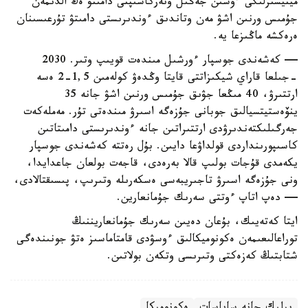
مينيسترلىگى ءۇشىن جەڭىل ونەركاسىپتى دامىتۋ ەڭ الدىمەن
جۇمىس ورنىن اشۋ مەن وتاندىق ءوندىرىستى دامىتۋ تۇرعىسىنان
ەرەكشە ماڭىزعا يە.
— كەشەندى جوسپار ءورشىل مىندەت قويىپ وتىر. 2030
-جىلعا قاراي شيكىزاتتى قايتا وڭدەۋ كولەمىن 1,5-2 ەسە
ارتتىرۋ، 40 مىڭعا جۋىق جۇمىس ورنىن اشۋ جانە 35
ينۆەستيتسيالىق جوبانى جۇزەگە اسىرۋ مىندەتى تۇر. مەملەكەت
جەرگىلىكتەندىرۋدى ارتتىراتىن جانە ءوندىرىستى دامىتاتىن
كاسىپورىنداردى قولداۋعا دايىن. بۇل رەتتە كەشەندى جوسپار
يكەمدى قۇجات بولىپ قالا بەرەدى، قاجەت بولعان جاعدايدا،
ونى جۇزەگە اسىرۋ تاجىريبەسى ەسكەرىلە وتىرىپ، پىسىقتالادى،
— دەپ اتاپ ءوتتى سەرىك جۇمانعارين.
ايتا كەتەيىك، بۇعان دەيىن سەرىك جۇمانعاريننىڭ
توراعالىعىمەن ەكونوميكالىق ءوسۋدى قامتاماسىز ەتۋ جونىندەگى
شتابتىڭ كەزەكتى وتىرىسى وتكەن بولاتىن.