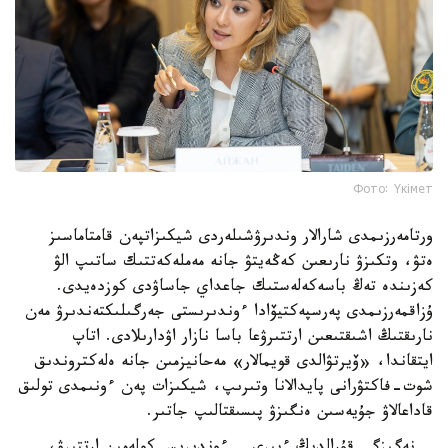
Фото: Үкімет
ورتامەرزىمدى شارالار وندىرۋشىلەردى شيكىزاتپەن قامتاماسىز
ەتۋ، وتكىزۋ نارىعىن كەڭەيتۋ جانە مەملەكەتتىك ساتىپ الۋ
كەزىندە تەڭ باسەكەلەستىك جاعداي جاساۋدى كوزدەيدى.
ۇزاقمەرزىمدى پەرسپەكتيۆادا ءوندىرىستى جەرگىلىكتەندىرۋ مەن
نارىقتىڭ اشىقتىعىن ارتتىرۋعا باسا نازار اۋدارىلادى. اتاپ
ايتقاندا، «ۆيرتۋالدى قويمالار» مەحانيزمىن جانە ەلەكتروندىق
شوت-فاكتۋرانى پايدالانا وتىرىپ، شيكىزات پەن ءونىمدى تولىق
قاداعالاۋ جۇيەسىن ەنگىزۋ پىسىقتالىپ جاتىر.