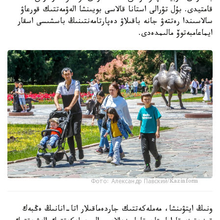
قامتيدى. بۇل تۋرالى استانا قالاسى بويىنشا الەۋمەتتىك قورعاۋ
سالاسىندا رەتتەۋ جانە باقىلاۋ دەپارتامەنتىنىڭ باسشىسى اسقار
ايماعامبەتوۆ مالىمدەدى.
Фото: Александр Павский/Kazinform
ونىڭ ايتۋىنشا، مەملەكەتتىك جاردەماقىلار اتا-انانىڭ ەڭبەك