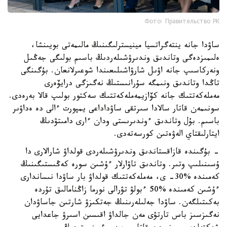
Фото: Правительство РК
ساۋدا جانە ينتەگراتسيا مينيسترلىگىنىڭ مالىمەتى بويىنشا،
ەلىمىزدەگى وتاندىق وندىرۋشىلەردىڭ باسىم بولىگى جەڭىل
ونەركاسىپ جانە اۋىل شارۋاشىلىعىندا شوعىرلانعان. بۇگىنگى
تاڭدا وتاندىق ونىمگە سۇرانىستىڭ نەگىزگى درايۆەرى
مەملەكەتتىك جانە كۆازيمەملەكەتتىك سەكتور بولىپ قالا بەرەدى.
سونىمەن قاتار سالادا سىرتقى ساۋداداعى يمپورت ءالى دە ەداۋىر
باسىم. بۇل وتاندىق ءوندىرىستى ودان ءارى دامىتۋدىڭ
ايتارلىقتاي الەۋەتىن كورسەتەدى.
- بۇگىندە قازاقستاندىق وندىرۋشىلەردى قولداۋ شارالارى دا
ۇسىنىلىپ وتىر. وتاندىق تاۋارلار ءۇشىن سورە كەڭىستىگىنىڭ
كەمىندە %30- ى، مەملەكەتتىك قولداۋ بار ساۋدا نىساندارى
ءۇشىن كەمىندە %50 ءبولۋ تۋرالى نورما زاڭنامالىق تۇردە
بەكىتىلگەن. ساۋدا جەلىلەرىنىڭ جەتكىزۋ شارتىن جاساۋدان
نەگىزسىز باس تارتۋى مەن جالداۋ اقىسىن اسىرۋ جاعدايى