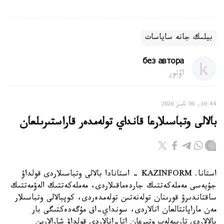
بيلىك جانە ساياسات
без автора
اۆتور
16:44, 06 تامىز 2026
بالالى وتباسىلارعا قانداي تولەمدەر قاراستىرىلعان
استانا. KAZINFORM - استانادا بالالى وتباسىلاردى قولداۋ
جۇيەسى مەملەكەتتىك جاردەماقىلاردى، مەملەكەتتىك الەۋمەتتىك
ساقتاندىرۋ قورىنان تولەنەتىن تولەمدەردى، كوپبالالى وتباسىلار
مەن ماراپاتتالعان انالاردى، سونداي-اق مۇگەدەكتىگى بار
بالالاردى تاربيەلەپ وتىرعان اتا-انالاردى قولداۋ شارالارىن