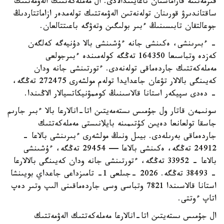
قىزمەتىنە قاراماستان تاعايىندالادى. ال مەملەكەتتىك الەۋمەتتىك
ساقتاندىرۋ قورىنان تولەنەتىن الەۋمەتتىك تولەمدەر ازاماتتاردىڭ
جوعالتقان تابىسىنىڭ ءبىر بولىگىن وتەۋگە باعىتتالعان.
- ءبىرىنشى، ەكىنشى جانە ءۇشىنشى بالا دۇنيەگە كەلگەن
كەزدە وتباسىعا 164350 تەڭگە كولەمىندە ءبىرجولعى
مەملەكەتتىك جاردەماقى تولەنەدى. ءتورتىنشى جانە ودان
كەيىنگى بالالار تۋعان جاعدايدا تولەم مولشەرى 272475 تەڭگە،
- دەدى سپيكەر استانا قالاسىنىڭ كوممۋنيكاتسيالار الاڭىندا.
سونىمەن قاتار ول جۇمىس ىستەمەيتىن اتا-انالارعا بالا ءبىر جارىم
جاسقا تولعانعا دەيىن كۇتىمىنە بايلانىستى مەملەكەتتىك
جاردەماقى بەرىلەدى. بيىل ونىڭ مولشەرى ءبىرىنشى بالاعا -
24912 تەڭگە، ەكىنشى بالاعا — 29454 تەڭگە، ءۇشىنشى
بالاعا - 33952 تەڭگە، ءتورتىنشى جانە ودان كەيىنگى بالالارعا
- 38493 تەڭگە. 2026 -جىلعى 1- تامىزداعى جاعداي بويىنشا
استانا قالاسىندا 7821 وتباسى وسى جاردەماقىنى الىپ وتىر دەپ
اتاپ ءوتتى.
ال جۇمىس ىستەيتىن اتا-انالارعا مەملەكەتتىك الەۋمەتتىك