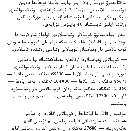
ساقتاندىرۋ قورىنان بالا ءبىر جارىم جاسقا تولعانعا دەيىن
كۇتىمىنە بايلانىستى الەۋمەتتىك تولەم تولەنەدى. ونىڭ مولشەرى
سوڭعى ەكى جىلداعى الەۋمەتتىك اۋدارىمدار جۇرگىزىلگەن
ورتاشا ايلىق تابىستىڭ 40 پايىزىن قۇرايدى.
اسقار ايماعامبەتوۆ كوپبالالى وتباسىلاردى قولداۋ شارالارىنا دا
توقتالدى. ونىڭ ايتۋىنشا، كامەلەتكە تولماعان ءتورت جانە ودان
كوپ بالاسى بار وتباسىلار كوپبالالى وتباسى رەتىندە تانىلادى.
— كوپبالالى وتباسىلارعا ارنالعان مەملەكەتتىك جاردەماقى
وتباسىنىڭ تابىسىنا قاراماستان تاعايىندالادى. ونىڭ مولشەرى
ءتورت بالاسى بار وتباسىلارعا — 69330 تەڭگە، بەس بالاعا —
86673 تەڭگە، التى بالاعا — 104000 تەڭگە، جەتى بالاعا —
121360 تەڭگە. سەگىز جانە ودان كوپ بالاسى بار وتباسىلارعا
ءار بالاعا 17300 تەڭگەدەن تولەنەدى، — دەدى دەپارتامەنت
باسشىسى.
سونىمەن قاتار ماراپاتتالعان كوپبالالى انالارعا اي سايىن
مەملەكەتتىك جاردەماقى قاراستىرىلعان. «كۇمىس القا»
يەگەرلەرىنە — 27680 تەڭگە، ال «التىن القا»، «باتىر انا»