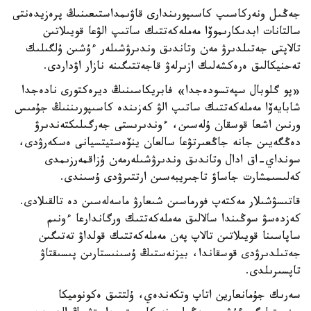
جەڭىل ونەركاسىپ كاسىپورىندارى قاۋىمداستىعىنىڭ پرەزيدەنتى
سالتانات ابدىكارىموۆا مەملەكەتتىك ساتىپ الۋعا قويىلاتىن
تالاپتى جەتىلدىرۋ مەن وتاندىق وندىرۋشىلەر ءۇشىن ۇلگىلىك
تەحنيكالىق ەرەكشەلىك ازىرلەۋ قاجەتتىگىنە نازار اۋداردى.
«پو گلوبال سپەتسودەجدا» فابريكاسىنىڭ ديرەكتورى نادەجدا
شابايەۆا مەملەكەتتىك ساتىپ الۋ كەزىندە كاسىپورىننىڭ جۇمىس
ورنىن اشعا قوسقان ۇلەسىن، ءوندىرىستى جەرگىلىكتەندىرۋ
دەڭگەيىن جانە جاڭعىرتۋعا سالعان ينۆەستيتسيانى ەسكەرۋدى،
سونداي-اق ادال وتاندىق وندىرۋشىلەرمەن ۇزاقمەرزىمدى
كەلىسىمشارت جاساۋ تاجىريبەسىن ارتتىرۋدى ۇسىندى.
قاتىسۋشىلار مەكتەپ فورماسىن شىعارۋ ماسەلەسىن دە تالقىلادى.
كەزدەسۋ سوڭىندا سالالىق مەملەكەتتىك ورگاندارعا ءونىم
ساپاسىنا قويىلاتىن تالاپ پەن مەملەكەتتىك قولداۋ تەتىگىن
جەتىلدىرۋدى قوسقاندا، بيزنەستىڭ ۇسىنىستارىن پىسىقتاۋ
تاپسىرىلدى.
سەرىك جۇمانعارين اتاپ وتكەندەي، ۇلتتىق ەكونوميكا