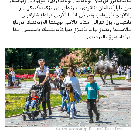
ساقتاندىرۋ قورىنان تولەنەتىن تولەمدەردى، كوپبالالى وتباسىلار
مەن ماراپاتتالعان انالاردى، سونداي-اق مۇگەدەكتىگى بار
بالالاردى تاربيەلەپ وتىرعان اتا-انالاردى قولداۋ شارالارىن
قامتيدى. بۇل تۋرالى استانا قالاسى بويىنشا الەۋمەتتىك قورعاۋ
سالاسىندا رەتتەۋ جانە باقىلاۋ دەپارتامەنتىنىڭ باسشىسى اسقار
ايماعامبەتوۆ مالىمدەدى.
Фото: Александр Павский/Kazinform