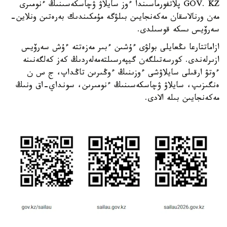
GOV. KZ پلاتفورماسىندا ءوز سايلاۋ ۋچاسكەسىنىڭ ءنومىرى
مەن ورنالاسقان مەكەنجايىن بىلۋگە مۇمكىندىك بەرەتىن ونلاين-
سەرۆيس ىسكە قوسىلدى.
ازاماتتارعا ىڭعايلى بولۋى ءۇشىن ءبىر مەزەتتە ءۇش سەرۆيس
ازىرلەندى. كورسەتىلگەن گيپەرسىلتەمەلەردىڭ كەز كەلگەنىنە
ءوتۋ ارقىلى سايلاۋشى ءوزىنىڭ ءوڭىرىن تاڭداپ، ج س ن
ەنگىزىپ، سايلاۋ ۋچاسكەسىنىڭ ءنومىرىن، سونداي-اق ونىڭ
مەكەنجايىن بىلە الادى.