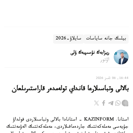
بيلىك جانە ساياسات
سايلاۋ-2026
ريزابەك نۇسىپبەك ۇلى
اۆتور
16:44, 06 تامىز 2026
بالالى وتباسىلارعا قانداي تولەمدەر قاراستىرىلعان
استانا. KAZINFORM - استانادا بالالى وتباسىلاردى قولداۋ
جۇيەسى مەملەكەتتىك جاردەماقىلاردى، مەملەكەتتىك الەۋمەتتىك