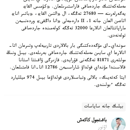
مەملەكەتتىك جاردەماقى قاراستىرىلعان. «كۇمىس القا»
يەگەرلەرىنە — 27680 تەڭگە، ال «التىن القا»، «باتىر انا»
اتاعىن العان جانە 1، II دارەجەلى «انا داڭقى» وردەنىمەن
ماراپاتتالعان انالارعا 32000 تەڭگە كولەمىندە جاردەماقى
تولەنەدى.
سونداي-اق مۇگەدەكتىگى بار بالالاردى تاربيەلەپ وتىرعان اتا-
انالارعا اي سايىن مەملەكەتتىك جاردەماقى بەرىلەدى. بيىل ونىڭ
مولشەرى 81871 تەڭگەنى قۇرايدى. قازىرگى ۋاقىتتا استانا
قالاسىندا مۇنداي قولداۋ شاراسىمەن 12786 اتا-انا قامتىلعان.
ايتا كەتەيىك، بالالى وتباسىلاردى قولداۋعا بيىل 974 ميلليارد
تەڭگە ءبولىندى.
بيلىك جانە ساياسات
باقىتجول كاكەش
اۆتور