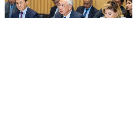
Фото: Правительство РК
قاتىسۋشىلارعا جەڭىل ونەركاسىپتى دامىتۋدىڭ 2026-2030
-جىلدارعا ارنالعان كەشەندى جوسپارىنىڭ نەگىزگى ەرەجەلەرى
تانىستىرىلدى. ونەركاسىپ ۆيسە- ءمينيسترى ولجاس ساپاربەكوۆ
اتاپ وتكەندەي، قۇجات زاڭناما، ساتىپ الۋ تەتىگىن جەتىلدىرۋ،
«كولەڭكەلى» يمپورتقا قارسى ءىس-قيمىل، ينۆەستيتسيا تارتۋ،
وتاندىق برەندتى دامىتۋ مەن كادر دايارلاۋعا ارنالعان 28 ءىس-
شارانى قامتيدى.