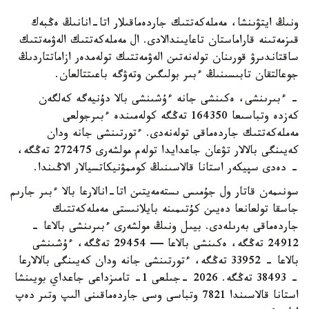
ونىڭ ايتۋىنشا، مەملەكەتتىك جاردەماقىلار اتا-انانىڭ ەڭبەك
قىزمەتىنە قاراماستان تاعايىندالادى. ال مەملەكەتتىك الەۋمەتتىك
ساقتاندىرۋ قورىنان تولەنەتىن الەۋمەتتىك تولەمدەر ازاماتتاردىڭ
جوعالتقان تابىسىنىڭ ءبىر بولىگىن وتەۋگە باعىتتالعان.
- ءبىرىنشى، ەكىنشى جانە ءۇشىنشى بالا دۇنيەگە كەلگەن
كەزدە وتباسىعا 164350 تەڭگە كولەمىندە ءبىرجولعى
مەملەكەتتىك جاردەماقى تولەنەدى. ءتورتىنشى جانە ودان
كەيىنگى بالالار تۋعان جاعدايدا تولەم مولشەرى 272475 تەڭگە،
- دەدى سپيكەر استانا قالاسىنىڭ كوممۋنيكاتسيالار الاڭىندا.
سونىمەن قاتار ول جۇمىس ىستەمەيتىن اتا-انالارعا بالا ءبىر جارىم
جاسقا تولعانعا دەيىن كۇتىمىنە بايلانىستى مەملەكەتتىك
جاردەماقى بەرىلەدى. بيىل ونىڭ مولشەرى ءبىرىنشى بالاعا -
24912 تەڭگە، ەكىنشى بالاعا — 29454 تەڭگە، ءۇشىنشى
بالاعا - 33952 تەڭگە، ءتورتىنشى جانە ودان كەيىنگى بالالارعا
- 38493 تەڭگە. 2026 -جىلعى 1- تامىزداعى جاعداي بويىنشا
استانا قالاسىندا 7821 وتباسى وسى جاردەماقىنى الىپ وتىر دەپ