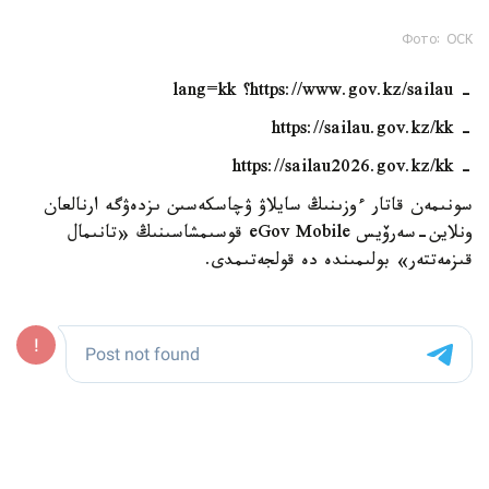
Фото: ОСК
- https://www.gov.kz/sailau؟ lang=kk
- https://sailau.gov.kz/kk
- https://sailau2026.gov.kz/kk
سونىمەن قاتار ءوزىنىڭ سايلاۋ ۋچاسكەسىن ىزدەۋگە ارنالعان
ونلاين-سەرۆيس eGov Mobile قوسىمشاسىنىڭ «تانىمال
قىزمەتتەر» بولىمىندە دە قولجەتىمدى.