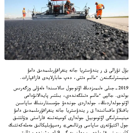
بۇل تۋرالى ق ر يندۋستريا جانە ينفراقۇرىلىمدىق دامۋ
مينيسترلىگىنەن ءمالىم ەتتى، دەپ حابارلايدى قازاقپارات.
2019-جىلى ەلىمىزدىڭ اۆتوجول سالاسىندا ەلەۋلى وزگەرىس
بولدى. جالپى ءمالىم ەتىلگەندەي، بىلتىر پايدالانۋداعى
اۆتوجولداردىڭ، جولداردى جوندەۋ جۇمىستارىنىڭ ساپاسىن
باقىلاۋ ماقساتىندا ق ر يندۋستريا جانە ينفراقۇرىلىمدىق دامۋ
مينيسترلىگى اۆتوموبيل جولدارى كوميتەتىنە قاراستى «ۇلتتىق
جول اكتيۆتەرى ساپاسى ورتالىعى» رەسپۋبليكالىق مەملەكەتتىك