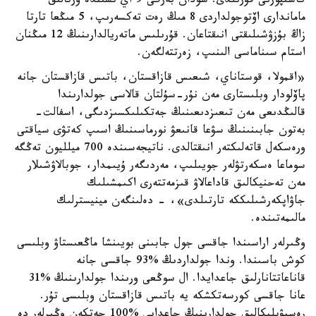
كاسىپورنى قۇرىلدى. سودان بەرگى 9 اي ىشىندە ورتالىق
ماماندارى اۆتوجولداردى 8 مىڭ رەت تەكسەرىپ، 5 مىڭعا تارتا
زاڭ بۇزۋشىلىقتى انىقتاعان. قۇرىلىس ماتەريالدارىنىڭ 12 مىڭنان
استام سىناماسى الىنىپ، زەرتتەلگەن.
«اقمولا، قوستاناي، شىعىس قازاقستان، باتىس قازاقستان جانە
پاۆلودار وبلىستارى مەن نۇر-سۇلتان قالاسى جولدارىندا
قالىڭدىعى مەن تىعىزدىعىنىڭ جەتكىلىكسىزدىگى، اسفالت-
بەتون جابىنىنىڭ سۋعا قانىعۋ نورماسىنىڭ اسىپ كەتۋى سياقتى
ورەسكەل قاتەلىكتەر انىقتالدى. ناتيجەسىندە 700 ميلليون تەڭگە
سوماعا ەسكەرتۋلەر جويىلىپ، مەردىگەر ۇيىمدار، جوبالاۋشىلار
مەن تەحنيكالىق قاداعالاۋ قىزمەتتەرى اكىمشىلىك
جاۋاپكەرشىلىككە تارتىلدى»، - دەلىنگەن مينيسترلىك
مالىمەتىندە.
وڭىرلەر اراسىندا جاقسى جول جابىنى بويىنشا ماڭعىستاۋ وبلىسى
كوش باسىندا. وندا جولداردىڭ %93 جاقسى جانە
قاناعاتتانارلىق جاعدايدا. ال سوڭعى ورىندا جولدارىنىڭ %31
عانا جاقسى كورسەتكشكە يە باتىس قازاقستان وبلىسى تۇر.
رەسپۋبليكالىق جولدارىنىڭ جاعدايى %100 جەتكەن وڭىرلەر دە