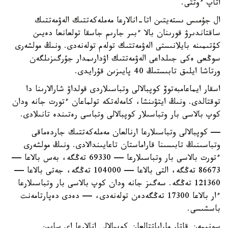
اتاپ ءوتتى.
ال جۇمىس ىستەيتىن اتا-انالارعا مەملەكەتتىك الەۋمەتتىك
ساقتاندىرۋ قورىنان بالا ءبىر جارىم جاسقا تولعانعا دەيىن
كۇتىمىنە بايلانىستى الەۋمەتتىك تولەم تولەنەدى. ونىڭ مولشەرى
سوڭعى ەكى جىلداعى الەۋمەتتىك اۋدارىمدار جۇرگىزىلگەن
ورتاشا ايلىق تابىستىڭ 40 پايىزىن قۇرايدى.
اسقار ايماعامبەتوۆ كوپبالالى وتباسىلاردى قولداۋ شارالارىنا دا
توقتالدى. ونىڭ ايتۋىنشا، كامەلەتكە تولماعان ءتورت جانە ودان
كوپ بالاسى بار وتباسىلار كوپبالالى وتباسى رەتىندە تانىلادى.
— كوپبالالى وتباسىلارعا ارنالعان مەملەكەتتىك جاردەماقى
وتباسىنىڭ تابىسىنا قاراماستان تاعايىندالادى. ونىڭ مولشەرى
ءتورت بالاسى بار وتباسىلارعا — 69330 تەڭگە، بەس بالاعا —
86673 تەڭگە، التى بالاعا — 104000 تەڭگە، جەتى بالاعا —
121360 تەڭگە. سەگىز جانە ودان كوپ بالاسى بار وتباسىلارعا
ءار بالاعا 17300 تەڭگەدەن تولەنەدى، — دەدى دەپارتامەنت
باسشىسى.
سونىمەن قاتار ماراپاتتالعان كوپبالالى انالارعا اي سايىن