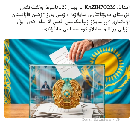
استانا. KAZINFORM - بيىل 23-تامىزعا بەلگىلەنگەن
قۇرىلتاي دەپۋتاتتارىن سايلاۋدا داۋىس بەرۋ ءۇشىن قازاقستان
ازاماتتارى ءوز سايلاۋ ۋچاسكەسىن الدىن الا بىلە الادى. بۇل
تۋرالى ورتالىق سايلاۋ كوميسسياسى حابارلادى.
Фото: Kazinform / ИИ