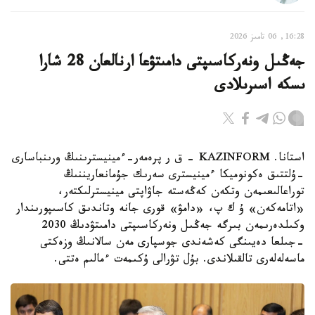
16:28, 06 تامىز 2026
جەڭىل ونەركاسىپتى دامىتۋعا ارنالعان 28 شارا
ىسكە اسىرىلادى
استانا. KAZINFORM - ق ر پرەمەر-ءمينيسترىنىڭ ورىنباسارى
-ۇلتتىق ەكونوميكا ءمينيسترى سەرىك جۇمانعاريننىڭ
توراعالىعىمەن وتكەن كەڭەستە جاۋاپتى مينيسترلىكتەر،
«اتامەكەن» ۇ ك پ، «دامۋ» قورى جانە وتاندىق كاسىپورىندار
وكىلدەرىمەن بىرگە جەڭىل ونەركاسىپتى دامىتۋدىڭ 2030
-جىلعا دەيىنگى كەشەندى جوسپارى مەن سالانىڭ وزەكتى
ماسەلەلەرى تالقىلاندى. بۇل تۋرالى ۇكىمەت ءمالىم ەتتى.