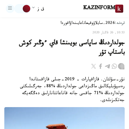
KAZINFORM
ق ز
ترەند:
2026-سايلاۋ
وقيعا
تاعايىنداۋ
اقوردا
10:53, 26 قاڭتار 2020
جولداردىڭ ساپاسى بويىنشا قاي ءوڭىر كوش
باستاپ تۇر
نۇر-سۇلتان. قازاقپارات - 2019-جىلى قازاقستاندا
رەسپۋبليكالىق ماڭىزداعى جولداردىڭ %88، جەرگىلىكتى
جولداردىڭ %71 جاقسى جانە قاناعاتتانارلىق دەڭگەيگە
جەتكىزىلدى.