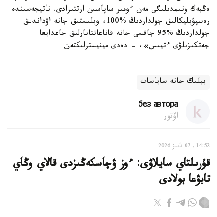
ەڭبەك ونىمدىلىگى مەن ءومىر ساپاسىن ارتتىرادى. ناتيجەسىندە
رەسپۋبليكالىق جولداردىڭ %100، وبلىستىق جانە اۋداندىق
جولداردىڭ %95 جاقسى جانە قاناعاتتانارلىق جاعدايعا
جەتكىزىلۋى ءتيىس»، - دەدى مينيسترلىكتەن.
بيلىك جانە ساياسات
без автора
اۆتور
14:52, 07 تامىز 2026
قۇرىلتاي سايلاۋى: ءوز ۋچاسكەڭىزدى قالاي وڭاي
تابۋعا بولادى