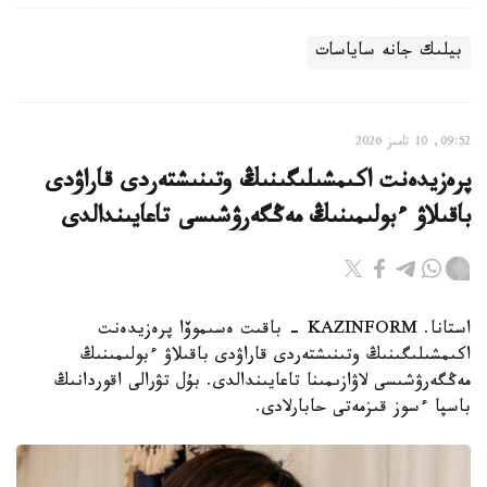
بيلىك جانە ساياسات
09:52, 10 تامىز 2026
پرەزيدەنت اكىمشىلىگىنىڭ وتىنىشتەردى قاراۋدى
باقىلاۋ ءبولىمىنىڭ مەڭگەرۋشىسى تاعايىندالدى
استانا. KAZINFORM - باقىت ەسىموۆا پرەزيدەنت
اكىمشىلىگىنىڭ وتىنىشتەردى قاراۋدى باقىلاۋ ءبولىمىنىڭ
مەڭگەرۋشىسى لاۋازىمىنا تاعايىندالدى. بۇل تۋرالى اقوردانىڭ
باسپا ءسوز قىزمەتى حابارلادى.