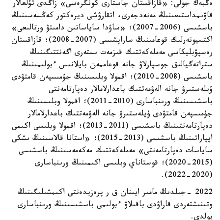
ەڭبەك جولى: «قازاقستان جاستارى كونگرەسى» زاڭدى تۇلعالار
قاۋىمداستىعىنىڭ مەنەدجەرى، اتقارۋشى ديرەكتور كەڭسەسىنىڭ
باسشىسى (2006-2007)؛ «ساۋدا ساياساتىن دامىتۋ ورتالىعى»
اكتسيونەرلىك قوعامىنىڭ ساراپشىسى (2007-2008)؛ قازاقستان
رەسپۋبليكاسى مەملەكەتتىك قىزمەت ىستەرى اگەنتتىگىنىڭ
ستراتەگيالىق جوسپارلاۋ جانە قوعاممەن بايلانىس ءبولىمىنىڭ
باسشىسى (2008-2010)؛ اقمولا وبلىسىنىڭ جۇمىسپەن قامتۋدى
ۇيلەستىرۋ جانە الەۋمەتتىك باعدارلامالار دەپارتامەنتى
باسشىسىنىڭ ورىنباسارى (2010-2011)؛ اقمولا وبلىسىنىڭ
جۇمىسپەن قامتۋدى ۇيلەستىرۋ جانە الەۋمەتتىك باعدارلامالار
دەپارتامەنتىنىڭ باسشىسى (2011-2013)؛ اقمولا وبلىسى اكىمى
اپپاراتىنىڭ باسشىسى (2013-2015)؛ «استانا قالاسىنىڭ ىشكى
ساياسات دەپارتامەنتى» مەملەكەتتىك مەكەمەسىنىڭ باسشىسى
(2015-2020)؛ قوستاناي وبلىسى اكىمىنىڭ ورىنباسارى
(2020-2022).
2022 -جىلدىڭ مامىر ايىنان ق ر پرەزيدەنتى اكىمشىلىگىنىڭ
وتىنىشتەردى قاراۋدى باقىلاۋ ءبولىمى باسشىسىنىڭ ورىنباسارى
بولدى.