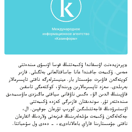
«پرەزيدەنت اۋىسقاندا ۇكىمەتتىڭ قوسا اۋىسۋى مىندەتتى
ەمەس. ۇكىمەت جاقىندا عانا جاساقتالعانى بەلگىلى. قازىر
كوپتەگەن قاۋىرت جۇمىستار بار. مينيسترلەرگە ناقتى تاپسىرمالار
بەرىلدى. سەزد تاپسىرمالارىن ورىنداۋ، كوكتەمگى تاسقىن
قاۋپىنىڭ الدىن الۋ، ەگىس ناۋقانى سياقتى ماڭىزدى ماۋسىمدىق
مىندەتتەر تۇر. سوندىقتان قازىرگى كەزدە ۇكىمەتتى
اۋىستىرۋدىڭ قاجەتتىلىگىن كورىپ تۇرعان جوقپىن. ال،
جەكەلەگەن ۇكىمەت مۇشەلەرىنىڭ قىزمەتى ولاردىڭ اتقارعان
ناقتى جۇمىستارىنا قاراي باعالانادى»، - دەدى ول سۇحباتتا.