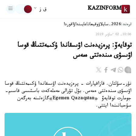
KAZINFORM
ق ز
ترەند:
2026-سايلاۋ
وقيعا
تاعايىنداۋ
اقوردا
10:06, 02 ءساۋىر 2019
توقايەۆ: پرەزيدەنت اۋىسقاندا ۇكىمەتتىڭ قوسا
اۋىسۋى مىندەتتى ەمەس
نۇر-سۇلتان. قازاقپارات - پرەزيدەنت اۋىسقاندا ۇكىمەتتىڭ قوسا
اۋىسۋى مىندەتتى ەمەس. بۇل تۋرالى مەملەكەت باسشىسى قاسىم-
جومارت توقايەۆ «Egemen Qazaqstan»گازەتىنە بەرگەن
سۇحباتىندا ايتتى.