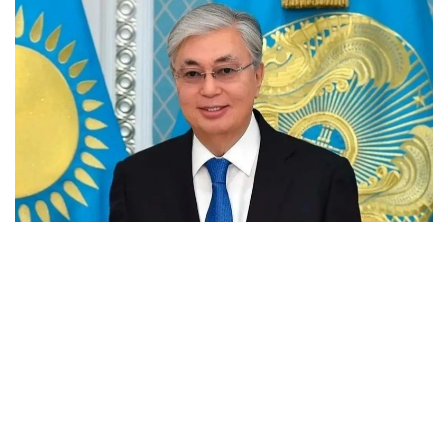
فوتو: اقوردا
پرەزيدەنت قۇتتىقتاۋىندا ۇلى ويشىلدىڭ شىعارماشىلىق جانە
زياتكەرلىك مۇراسى الەمدىك ءارى ۇلتتىق مادەنيەتتىڭ اسىل
قازىناسىندا ايرىقشا ورىن الاتىنىن اتاپ ءوتتى.
- اباي ءىلىمى - رۋحاني شامشىراعىمىز، اينىماس
تەمىرقازىعىمىز. اقىن جۇرتشىلىقتى تولعاندىراتىن كوكەيكەستى
ماسەلەلەردى بۇكپەسىز ايتىپ، حالقىمىزدى بەيقامدىق پەن