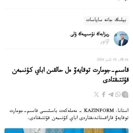
بيلىك جانە ساياسات
ريزابەك نۇسىپبەك ۇلى
اۆتور
08:16, 10 تامىز 2026
قاسىم-جومارت توقايەۆ ەل حالقىن اباي كۇنىمەن
قۇتتىقتادى
استانا. KAZINFORM - مەملەكەت باسشىسى قاسىم-جومارت
توقايەۆ قازاقستاندىقتاردى اباي كۇنىمەن قۇتتىقتادى.