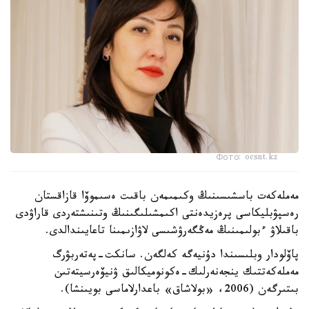
Фото: ocsnt.kz
مەملەكەت باسشىسىنىڭ وكىمىمەن باقىت ەسىموۆا قازاقستان
رەسپۋبليكاسى پرەزيدەنتى اكىمشىلىگىنىڭ وتىنىشتەردى قاراۋدى
باقىلاۋ ءبولىمىنىڭ مەڭگەرۋشىسى لاۋازىمىنا تاعايىندالدى.
پاۆلودار وبلىسىندا دۇنيەگە كەلگەن. سانكت-پەتەربۋرگ
مەملەكەتتىك ينجەنەرلىك-ەكونوميكالىق ۋنيۆەرسيتەتىن
بىتىرگەن (2006، «بولاشاق» باعدارلاماسى بويىنشا).