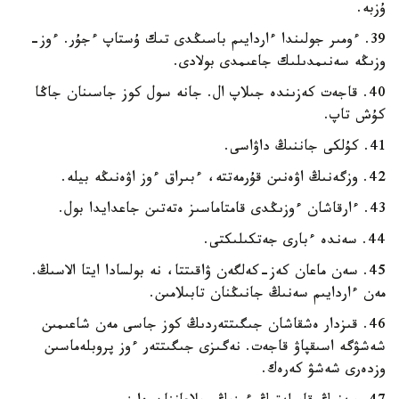
ۇزبە.
39. ءومىر جولىندا ءاردايىم باسىڭدى تىك ۇستاپ ءجۇر. ءوز-
وزىڭە سەنىمدىلىك جاعىمدى بولادى.
40. قاجەت كەزىندە جىلاپ ال. جانە سول كوز جاسىنان جاڭا
كۇش تاپ.
41. كۇلكى جاننىڭ داۋاسى.
42. وزگەنىڭ اۋەنىن قۇرمەتتە، ءبىراق ءوز اۋەنىڭە بيلە.
43. ءارقاشان ءوزىڭدى قامتاماسىز ەتەتىن جاعدايدا بول.
44. سەندە ءبارى جەتكىلىكتى.
45. سەن ماعان كەز-كەلگەن ۋاقىتتا، نە بولسادا ايتا الاسىڭ.
مەن ءاردايىم سەنىڭ جانىڭنان تابىلامىن.
46. قىزدار ەشقاشان جىگىتتەردىڭ كوز جاسى مەن شاعىمىن
شەشۋگە اسىقپاۋ قاجەت. نەگىزى جىگىتتەر ءوز پروبلەماسىن
وزدەرى شەشۋ كەرەك.