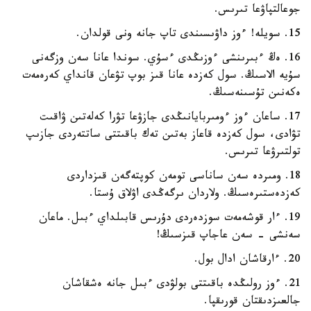
جوعالتپاۋعا تىرىس.
15. سويلە! ءوز داۋىسىندى تاپ جانە ونى قولدان.
16. ەڭ ءبىرىنشى ءوزىڭدى ءسۇي. سوندا عانا سەن وزگەنى
سۇيە الاسىڭ. سول كەزدە عانا قىز بوپ تۋعان قانداي كەرەمەت
ەكەنىن تۇسىنەسىڭ.
17. ساعان ءوز ءومىربايانىڭدى جازۋعا تۋرا كەلەتىن ۋاقىت
تۋادى، سول كەزدە قاعاز بەتىن تەك باقىتتى ساتتەردى جازىپ
تولتىرۋعا تىرىس.
18. ومىردە سەن ساناسى تومەن كوپتەگەن قىزداردى
كەزدەستىرەسىڭ. ولاردان ىرگەڭدى اۋلاق ۇستا.
19. ءار قوشەمەت سوزدەردى دۇرىس قابىلداي ءبىل. ماعان
سەنشى - سەن عاجاپ قىزسىڭ!
20. ءارقاشان ادال بول.
21. ءوز رولىڭدە باقىتتى بولۋدى ءبىل جانە ەشقاشان
جالعىزدىقتان قورىقپا.