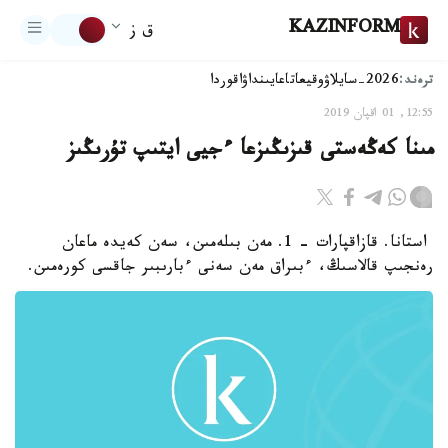
KAZINFORM
ق ز
ترەند:
2026-سايلاۋ
وقيعا
تاعايىنداۋ
اقوردا
12:55, 01 اقپان 2019
مىنا كەڭەستى قىزىڭىزعا ءجيى ايتىپ تۇرىڭىز
استانا. قازاقپارات - 1. مەن بىلەمىن، سەن كەيدە ماعان
رەنجىپ قالاسىڭ، ءبىراق مەن سەنى ءبارىبىر جاقسى كورەمىن.