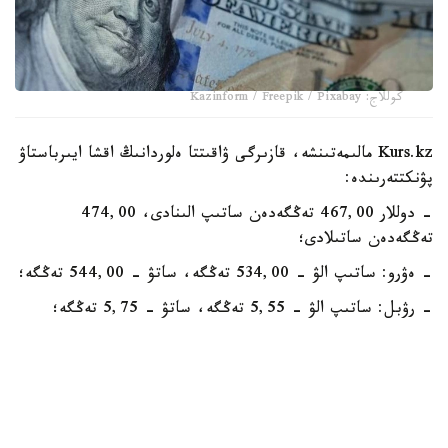
كوللاج: Kazinform / Freepik / Pixabay
Kurs.kz مالىمەتىنشە، قازىرگى ۋاقىتتا ەلوردانىڭ اقشا ايىرباستاۋ
پۋنكتتەرىندە:
- دوللار 467,00 تەڭگەدەن ساتىپ الىنادى، 474,00
تەڭگەدەن ساتىلادى؛
- ەۋرو: ساتىپ الۋ - 534,00 تەڭگە، ساتۋ - 544,00 تەڭگە؛
- رۋبل: ساتىپ الۋ - 5,55 تەڭگە، ساتۋ - 5,75 تەڭگە؛
- يۋان 68,83 تەڭگەدەن ساتىپ الىنادى، 73,06 تەڭگەدەن
ساتىلادى.
الماتىنىڭ اقشا ايىرباستاۋ پۋنكتتەرىندە:
- دوللار: ساتىپ الۋ - 468,86 تەڭگە، ساتۋ - 471,16