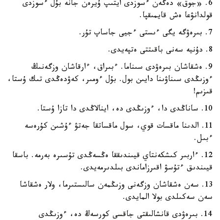
6. «جوق» دەگەن ءسوزدى ايتىپ ۇيرەن جانە بۇل ءسوزدى
قولدانۋعا ەش قايمىقپا.
7. بىرەۋگە يگى ءىستى ءجيى جاساپ تۇر.
8. دۇنيە سەنى باقىتتى ەتپەيدى.
9. ەشقاشان بىرەۋدى سىناما. ءبىراق، ءارقاشان وزگەنىڭ
ءوزىڭدى سىناۋىنا دايىن بول. بۇل ءومىر، كەۋدەڭدى تىك ۇستا،
قىزىم!
10. ساناڭدى دا، ءوزىڭدى دە، اينالاڭدى دا تازا ۇستا.
11. الدىنا ماقسات قوي، سول ماقساتقا جەتۋ ءۇشىن كۇرەسە
ءبىل.
12. ءاربىر كىشكەنتاي قيىندىققا ەڭسەڭدى تۇسىرە بەرمە. باسقا
قيىندىق ءتۇسۋ اقىرزاماندى بىلدىرمەيدى.
13. سەن ەشقاشان وزگەنى وزىڭمەن سالىستىرما، ولار ەشقاشا
سەن سەكىلدى بولا المايدى.
14. بىرەۋدى قانشالىقتى جاقسى كورسەڭ دە، ءوزىڭدى