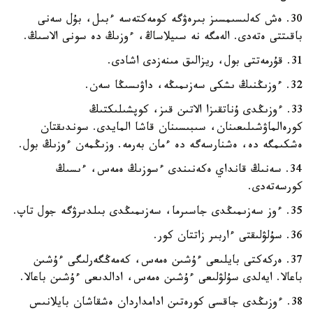
30. ەش كەلىسىمسىز بىرەۋگە كومەكتەسە ءبىل، بۇل سەنى
باقىتتى ەتەدى. الەمگە نە سىيلاساڭ، ءوزىڭ دە سونى الاسىڭ.
31. قۇرمەتتى بول، ريزالىق مىنەزدى اشادى.
32. ءوزىڭنىڭ ىشكى سەزىمىڭە، داۋىسىڭا سەن.
33. ءوزىڭدى ۇناتقىزا الاتىن قىز، كوپشىلىكتىڭ
كورەالماۋشىلىعىنان، سىبىسىنان قاشا المايدى. سوندىقتان
ەشكىمگە دە، ەشنارسەگە دە ءمان بەرمە. وزىڭمەن ءوزىڭ بول.
34. سەنىڭ قانداي ەكەنىندى ءسوزىڭ ەمەس، ءىسىڭ
كورسەتەدى.
35. ءوز سەزىمىڭدى جاسىرما، سەزىمىڭدى بىلدىرۋگە جول تاپ.
36. سۇلۋلىقتى ءاربىر زاتتان كور.
37. ەركەكتى بايلىعى ءۇشىن ەمەس، كەمەڭگەرلىگى ءۇشىن
باعالا. ايەلدى سۇلۋلىعى ءۇشىن ەمەس، ادالدىعى ءۇشىن باعالا.
38. ءوزىڭدى جاقسى كورەتىن ادامداردان ەشقاشان بايلانىس