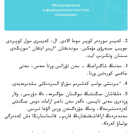
2. كەيبىر سوزدەر كوپىر سوعا الادى. ال، كەيبىرى سول كوپىردى
جويىپ جىبەرۋى مۇمكىن. سوندىقتان ءاربىر ايتقان ءسوزىڭدى
سىننان وتكىزىپ ايت.
3. سەنىڭ شاڭىراعىڭ - سەن تۇراتىن ورتا ەمەس، سەنى
جاقسى كورەتىن ورتا.
4. ءبىرىنشى بولىپ كەشىرىم سۇراۋ السىزدىكتى بىلدىرمەيدى.
5. ەشقاشان جىگىتتىڭ سوڭىنان جۇگىرمە، ەڭ دۇرىسى، ولار
وزدەرى سەنى تاپسىن. ەگەر سەن ناعىز ازامات دوس جىگىتتى
كەزدەستىرسەڭ، ونىڭ جۇرەگىنەن ورىن الۋعا تىرىس.
سەندەردىڭ اراقاشىقتىقتارىڭ قارىم- قاتىناستارىڭا ەش كەدەرگى
بولماۋ كەرەك.