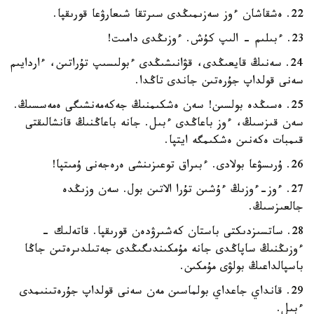
22. ەشقاشان ءوز سەزىمىڭدى سىرتقا شىعارۋعا قورىقپا.
23. ءبىلىم - الىپ كۇش. ءوزىڭدى دامىت!
24. سەنىڭ قايعىڭدى، قۋانىشىڭدى ءبولىسىپ تۇراتىن، ءاردايىم
سەنى قولداپ جۇرەتىن جاندى تاڭدا.
25. ەسىڭدە بولسىن! سەن ەشكىمنىڭ جەكەمەنشىگى ەمەسسىڭ.
سەن قىزسىڭ، ءوز باعاڭدى ءبىل. جانە باعاڭنىڭ قانشالىقتى
قىمبات ەكەنىن ەشكىمگە ايتپا.
26. ۇرىسۋعا بولادى. ءبىراق توعىزىنشى ەرەجەنى ۇمىتپا!
27. ءوز-ءوزىڭ ءۇشىن تۇرا الاتىن بول. سەن وزىڭدە
جالعىزسىڭ.
28. ساتسىزدىكتى باستان كەشىرۋدەن قورىقپا. قاتەلىك -
ءوزىڭنىڭ ساپاڭدى جانە مۇمكىندىگىڭدى جەتىلدىرەتىن جاڭا
باسپالداعىڭ بولۋى مۇمكىن.
29. قانداي جاعداي بولماسىن مەن سەنى قولداپ جۇرەتىنىمدى
ءبىل.