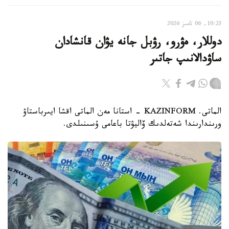
10:23, 06 تامىز 2026
دوللار، ەۋرو، رۋبل جانە يۋان قانشادان
ساۋدالانىپ جاتىر
الماتى. KAZINFORM - استانا مەن الماتى اقشا ايىرباستاۋ
ورىندارىندا شەتەلدىك ۆاليۋتا باعامى ۇسىنىلدى.