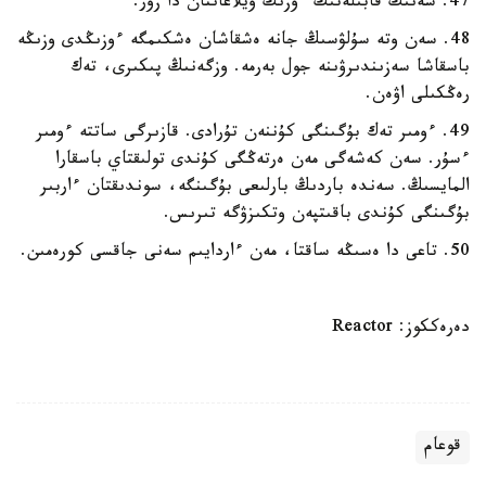
47. سەنىڭ قابىلەتىڭ ءوزىڭ ويلاعاننان دا زور.
48. سەن وتە سۇلۋسىڭ جانە ەشقاشان ەشكىمگە ءوزىڭدى وزىڭە
باسقاشا سەزىندىرۋىنە جول بەرمە. وزگەنىڭ پىكىرى، تەك
رەڭكىلى اۋەن.
49. ءومىر تەك بۇگىنگى كۇننەن تۇرادى. قازىرگى ساتتە ءومىر
ءسۇر. سەن كەشەگى مەن ەرتەڭگى كۇندى تولىقتاي باسقارا
المايسىڭ. سەندە باردىڭ بارلىعى بۇگىنگە، سوندىقتان ءاربىر
بۇگىنگى كۇندى باقىتپەن وتكىزۋگە تىرىس.
50. تاعى دا ەسىڭە ساقتا، مەن ءاردايىم سەنى جاقسى كورەمىن.
دەرەككوز: Reactor
قوعام