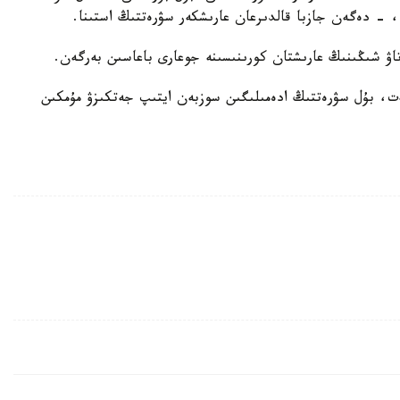
 - دەگەن جازبا قالدىرعان عارىشكەر سۋرەتتىڭ استىنا.
تاۋ شىڭىنىڭ عارىشتان كورىنىسىنە جوعارى باعاسىن بەرگەن.
، بۇل سۋرەتتىڭ ادەمىلىگىن سوزبەن ايتىپ جەتكىزۋ مۇمكىن