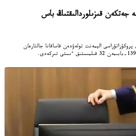
ليون تەڭگەگە جەتكەن قىزىلوردالىقتىڭ باس
لوردا وبلىستىق پروكۋراتۋراسى اليمەنت تولەۋدەن قاساقانا جالتارعان