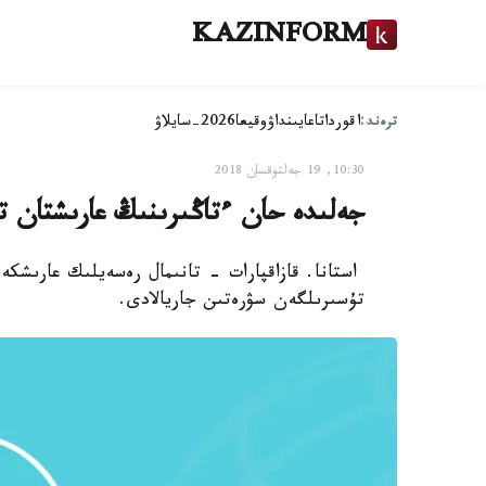
KAZINFORM
ترەند:
اقوردا
تاعايىنداۋ
وقيعا
2026-سايلاۋ
10:30, 19 جەلتوقسان 2018
جەلىدە حان ءتاڭىرىنىڭ عارىشتان ت
استانا. قازاقپارات - تانىمال رەسەيلىك عارىشك
تۇسىرىلگەن سۋرەتىن جاريالادى.