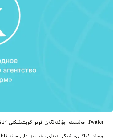
Twitter جەلىسىنە جۇكتەلگەن فوتو كوپشىلىكتى ءتانتى ەتىپ، قىزۋ تالقىعا ۇلاسقان دەپ جازادى NUR. KZ.
«حان ءتاڭىرى شىڭى قىتاي، قىرعىزستان جانە قازاقستا