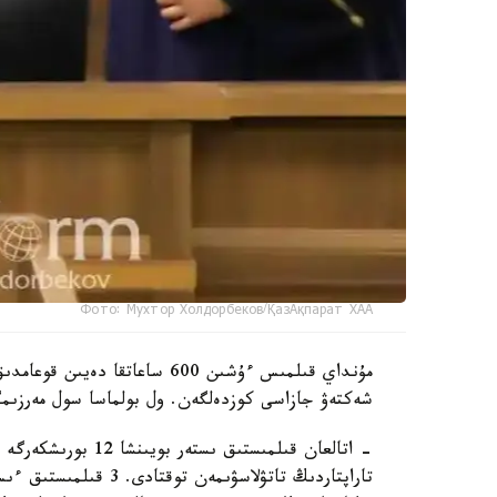
Фото: Мухтор Холдорбеков/ҚазАқпарат ХАА
مۇنداي قىلمىس ءۇشىن 600 ساعا
شەكتەۋ جازاسى كوزدەلگەن. ول بولماسا سول مەرزىمگ