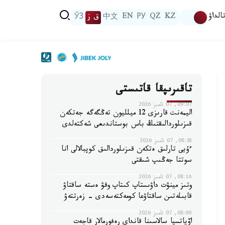
الداۋ
KZ
QZ
РУ
EN
中文
ق ز
ЎЗ
تاقىرىپقا قاتىستى
09:07, 07 تامىز 2026
اليمەنت قارىزى 12 ميلليون تەڭگەگە جەتكەن
قىزىلوردالىقتىڭ باس بوستاندىعى شەكتەلدى
08:38, 07 تامىز 2026
ءۇيى تارلىق ەتكەن قىزىلوردالىق كوپبالالى انا
سوتتا جەڭىپ شىقتى
08:16, 07 تامىز 2026
وتىز مينۋت داۋىستاپ كىتاپ وقۋ ەستە ساقتاۋ
قابىلەتىن ساقتاۋعا كومەكتەسەدى - زەرتتەۋ
08:00, 07 تامىز 2026
اۆياتسيا سالاسىنا قانداي رەفورمالار قاجەت