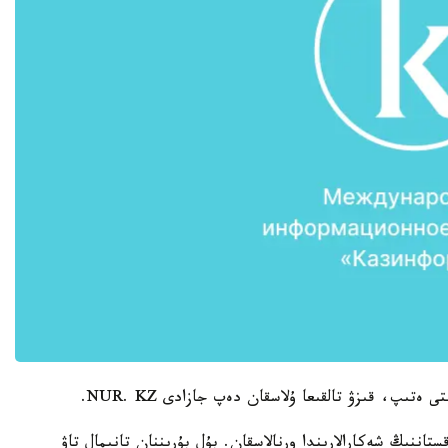
ننىڭ شەكارالارىندا ورنالاسقان. بۇل بۇرىننان تانىمال تاۋ