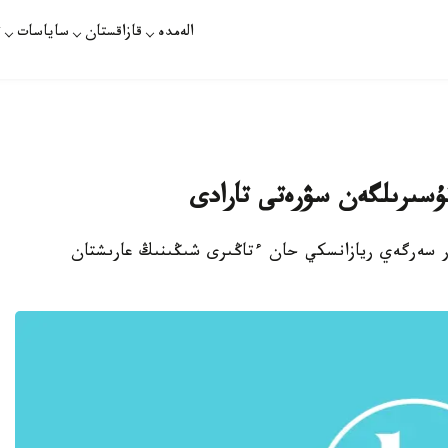
الەمدە
قازاقستان
ساياسات
ت
ۇسىرىلگەن سۋرەتى تارادى
ەر سەرگەي ريازانسكي حان ءتاڭىرى شىڭىنىڭ عارىشتان