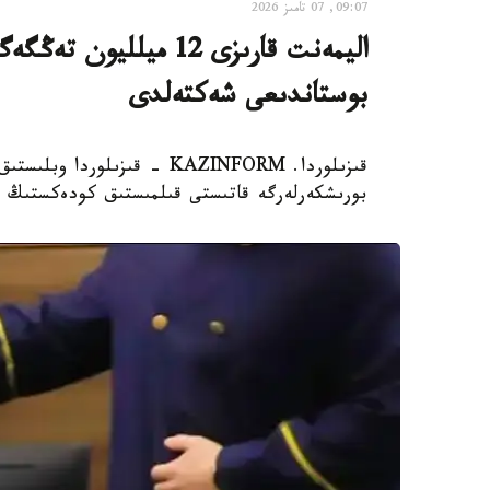
09:07, 07 تامىز 2026
اليمەنت قارىزى 12 ميل
بوستاندىعى شەكتەلدى
قىزىلوردا. KAZINFORM - قىزى
بورىشكەرلەرگە قاتىستى قىلمىستىق كودەكستىڭ 139-بابىمەن 32 قىلمىستىق ءىستى تىركەدى.