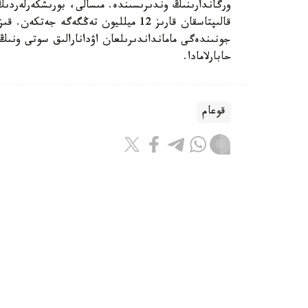
قالىپتاسقان قارىز 12 ميلليون تەڭگەگە 
حابارلامادا.
قوعام
بەيسەن سۇلتان
اۆتور
08:16, 07 تامىز 2026