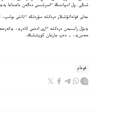
شىڭى. ول اسپاننىڭ ءامىرشىسى دەگەن ماعىناعا يە»،
جەلى قولدانۋشىلار ەرەكشە سۋرەتكە ءتانتى بولىپ، 
«بۇل راسىمەن ەرەكشە ءارى ادەمى كادر»، «كەرەمەت
ەمەس»، - دەپ جازعان كوپشىلىك.
قوعام