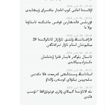
07:45, 07 تامىز 2026
اۋلاسىندا اعاشى كوپ ادامدار جاقسىراق ۇيىقتايدى
22:04, 06 تامىز 2026
قۇرىلىس قالدىقتارىن قوقىس جاشىگىنە تاستاۋعا
بولا ما
20:56, 06 تامىز 2026
قازاقستاننىڭ ۇلتتىق تاۋارلار كاتالوگىندا 29
ميلليوننان استام تاۋار تىركەلگەن
20:45, 06 تامىز 2026
تانىمال بلوگەر قايسار قامزا ۆەتنامنان
ەكستراديسيالاندى
20:31, 06 تامىز 2026
استانانىڭ وسىنشالىقتى كەرەمەت قالا ەكەنىن
بىلمەپپىن نيكولاي كوستەر-ۆالداۋ
20:07, 06 تامىز 2026
ىلە الاتاۋىندا گيمالاي ۇلارى فوتوتۇزاققا ءتۇسىپ
قالدى