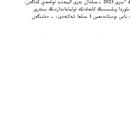
ورگاندارىنىڭ وندىرىسىندە. مىسالى، بورىشكەرلەردىڭ ءبىرى 2023 -جىلدان بەرى اليمەنت تولەمەي كەلگەن.
جەتكەن. قىزىلوردا وبلىسىنىڭ كامەلەتكە تولماعانداردىڭ ىستەرى
جونىندەگى مامانداندىرىلعان اۋدانارالىق سوتى ونىڭ باس بوستاندىعىن 1 جىلعا شەكتەدى، - دەلىنگەن