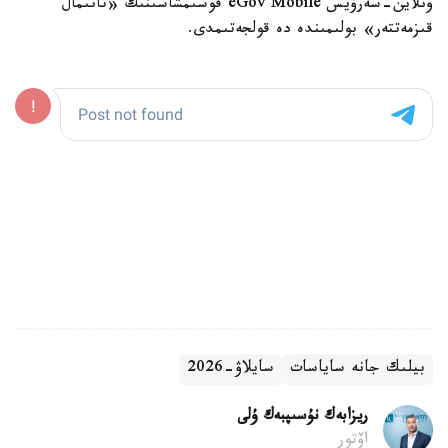
ونلاين-سەرۆيس eGov Mobile قوسىمشاسىنىڭ «تانىمال
قىزمەتتەر» بولىمىندە دە قولجەتىمدى.
بيلىك جانە ساياسات
سايلاۋ-2026
ريزابەك نۇسىپبەك ۇلى
اۆتور