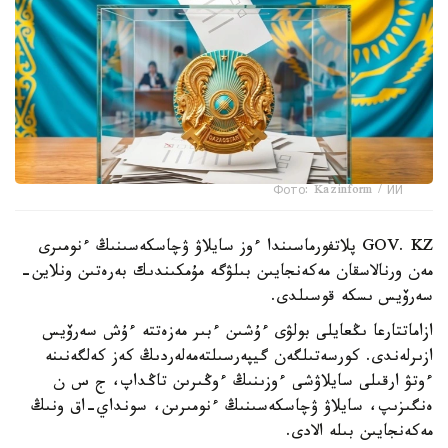
Фото: Kazinform / ИИ
GOV. KZ پلاتفورماسىندا ءوز سايلاۋ ۋچاسكەسىنىڭ ءنومىرى
مەن ورنالاسقان مەكەنجايىن بىلۋگە مۇمكىندىك بەرەتىن ونلاين-
سەرۆيس ىسكە قوسىلدى.
ازاماتتارعا ىڭعايلى بولۋى ءۇشىن ءبىر مەزەتتە ءۇش سەرۆيس
ازىرلەندى. كورسەتىلگەن گيپەرسىلتەمەلەردىڭ كەز كەلگەنىنە
ءوتۋ ارقىلى سايلاۋشى ءوزىنىڭ ءوڭىرىن تاڭداپ، ج س ن
ەنگىزىپ، سايلاۋ ۋچاسكەسىنىڭ ءنومىرىن، سونداي-اق ونىڭ
مەكەنجايىن بىلە الادى.