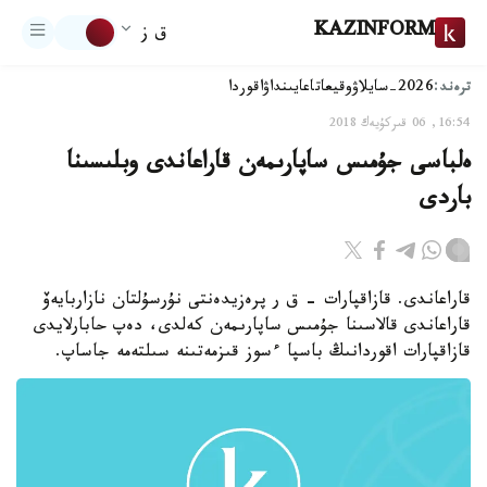
KAZINFORM
ق ز
ترەند:
2026-سايلاۋ
وقيعا
تاعايىنداۋ
اقوردا
16:54, 06 قىركۇيەك 2018
ەلباسى جۇمىس ساپارىمەن قاراعاندى وبلىسىنا
باردى
قاراعاندى. قازاقپارات - ق ر پرەزيدەنتى نۇرسۇلتان نازاربايەۆ
قاراعاندى قالاسىنا جۇمىس ساپارىمەن كەلدى، دەپ حابارلايدى
قازاقپارات اقوردانىڭ باسپا ءسوز قىزمەتىنە سىلتەمە جاساپ.