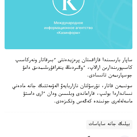
ساپار بارىسىندا قازاقستان پرەزيدەنتى ءبىرقاتار ونەركاسىپ
كاسىپورىندارىن ارالاپ، ءوڭىردىڭ ينفراقۇرىلىمدىق دامۋ
جوسپارىمەن تانىسادى.
سونىمەن قاتار، نۇرسۇلتان نازاربايەۆ الەۋمەتتىك جانە مادەني
نىسانداردا بولىپ، قاراعاندى وبلىسىن ودان ءارى دامىتۋ
ماسەلەلەرى جونىندە كەڭەس وتكىزەدى.
بيلىك جانە ساياسات