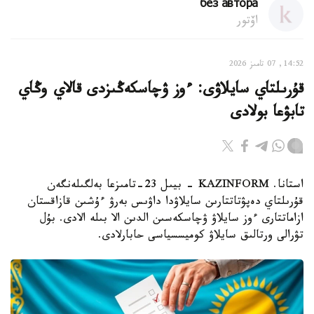
без автора
اۆتور
14:52, 07 تامىز 2026
قۇرىلتاي سايلاۋى: ءوز ۋچاسكەڭىزدى قالاي وڭاي
تابۋعا بولادى
استانا. KAZINFORM - بيىل 23-تامىزعا بەلگىلەنگەن
قۇرىلتاي دەپۋتاتتارىن سايلاۋدا داۋىس بەرۋ ءۇشىن قازاقستان
ازاماتتارى ءوز سايلاۋ ۋچاسكەسىن الدىن الا بىلە الادى. بۇل
تۋرالى ورتالىق سايلاۋ كوميسسياسى حابارلادى.