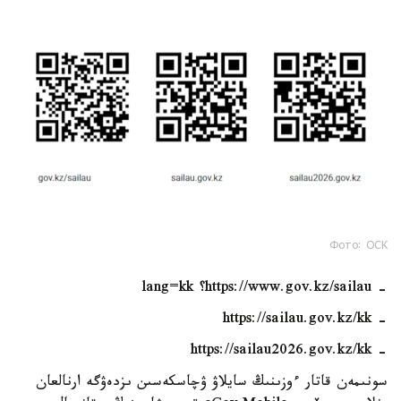
Фото: ОСК
- https://www.gov.kz/sailau؟ lang=kk
- https://sailau.gov.kz/kk
- https://sailau2026.gov.kz/kk
سونىمەن قاتار ءوزىنىڭ سايلاۋ ۋچاسكەسىن ىزدەۋگە ارنالعان