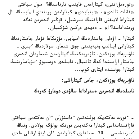
«تورەمۇراتتى» گيتارامەن قايتىپ تارتاسىڭ؟! سول سياقتى
«قانات تالدى»، «ايتبايدى» گيتارامەن ورىنداي المايسىڭ. ال
گيتاراعا لايىقتى قازاقتىڭ سىرشىل، قوڭىر اندەرىن نەگە
ورىنداماسقا؟!» - دەيدى ەركىن شۇكىمان.
گيتارا - اۋەلى جاستاردىڭ اسپابى. مۋزىكاعا قۇمار جاستاردىڭ
گيتارانى اينالىپ وتپەيتىنى جوق شىعار. سولاردىڭ ءبىرى -
تاۋىربەك بوزەكەن. تاۋىربەكتىڭ گيتارامەن شىعارعان اندەرى
جاستار اراسىندا كەڭ تانىمال. تابىلدى دوسىموۆ ءىزباسارىنىڭ
گيتارا جونىندە ايتارى كوپ...
تاۋىربەك بوزەكەن، جاس گيتاراشى:
تابىلدىڭ اندەرىن ەستراداعا سالۋدى دوعارۋ كەرەك
- ءتورت مەكتەپكە بولىنەتىن ءداستۇرلى ءان مەكتەبى سياقتى
قازاقستانداعى گيتارا مەكتەبىن تورتكە بولۋگە بولادى. ونىڭ
ءبىرىنشىسى - 70-جىلدارى گيتارامەن ءان ايتۋ ارقىلى ەلدى