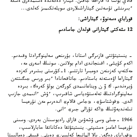
قالاي بولسا دا قازاققا جاقىن. گيتارا دەگەندە ەسىمدەرى ەسكە
ءبىرىنشى تۇسەتىن گيتاراشىلاردى سويلەتكىمىز كەلدى...
قوراباي ەسەنوۆ، گيتاراشى:
12 ىشەكتى گيتارانى قولدان جاسادىم
- ينستيتۋتتى قازىرگى استانا، بۇرىنعى سەلينوگرادتا وقىدىم.
اكەم كۇيشى، اقىنجاندى ادام بولاتىن. سونىڭ اسەرى مە،
مەكتەپ كەزىنەن دومبىرا تارتتىم. 1-كۋرستى بىتىرەر كەزدە
گيتاراعا اۋەستەنە باستادىم. جاتاقحانادا ءبىر ورىس جىگىتتەن
ۇيرەندىم. ك ۆ ن ويناعانىمدى كورگەن بولۋ كەرەك، بىردە
سەلينوگرادتىڭ تەلەستۋدياسى شاقىرىپ، ءۇش ءانىمدى جازىپ
الدى. «قوشتاسۋ»، «جاس قالام» اندەرىم مەن نۇرعيسا
تىلەنديەۆتىڭ «اكە تۋرالى جىر» ءانى.
1966 -جىلى وسى ۇشەۋىن قازاق راديوسىنان بەردى. وسىنى
نۇرعيسا اعامىز ەستىپتى. ينستيتۋتقا دەكاناتقا حابارلاسىپ،
«قوراباي دەگەن بالا الماتىعا كەلسىن» دەپتى. قىسقى دەمالىستا