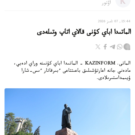
اۆتور
15:44, 07 تامىز 2026
الماتىدا اباي كۇنى قالاي اتاپ وتىلەدى
الماتى. KAZINFORM - الماتىدا اباي كۇنىنە وراي ادەبي،
مادەني جانە اعارتۋشىلىق باعىتتاعى ءبىرقاتار ءىس-شارا
ۇيىمداستىرىلادى.