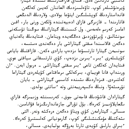
كاسىبي تارتاتىن ەدى. قىتاي قازاقتارىنىڭ ىشىندە گيتارا
ۇيرەنۋشىلەر كوپ. تاۋەلسىزدىك العاننان كەيىن كەلگەن
قانداستاردىڭ كوپشىلىگىن ايتۋعا بولادى. ولاردىڭ الدىڭعى
قاتارىندا - قازىرگى قازاق ادەبيەتىندە ۇلكەن ورنى بار، اقىن
اعامىز كەرىم ەلەمەس. ول كىسىنىڭ گيتارانىڭ سوڭىنا تۇسكەنى
سونشالىق، ۆيرتۋوزدىق دەڭگەيدە ويناعان. قىتايدىڭ بالەنباي
دەگەن قالاسىندا مىقتى گيتاراشى بار دەگەندى ەستىسە،
سونىمەن گيتارا تارتىسۋعا ىزدەپ بارادى ەكەن. قازاقتىڭ باياعى
كۇيشىلەرى ءبىر-ءبىرىن ىزدەپ، كۇي تارتىسقانى سياقتى عوي.
قىتايدان كەلگەن تاعى ءبىر مىقتى گيتاراشى - ەربول ابەن. ءان
ورىنداپ قانا قويماي، بىركەلكى ىرعاقتاعى كۇيلەردى گيتاراعا
كەلتىردى. قىزداردىڭ ىشىندە كاسىبي گيتاراشى - بايان
نۇرمىشەۆا. ونىڭ ەكسپەريمەنتى وتە ءساتتى بولدى.
گيتارادان قاشۋدىڭ قاجەتى جوق، كەرىسىنشە وزىمىزگە قاراي
ىڭعايلاۋىمىز كەرەك. بۇل تۋرالى جازعاندارىڭىزعا قۋانامىن.
مىسالى، گيتارامەن كۇي ويناۋ دەگەن ەرەكشە ونەر. التى
ىشەكتىڭ مۇمكىنشىلىگى كوپ، گارمونيانى كەلىستىرۋ كەرەك.
ءبىراق بارلىق كۇيدى تارتا بەرۋگە بولمايدى. مىسالى،