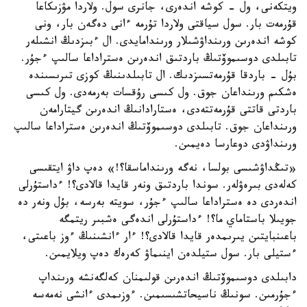
ويتكەنى، ول - كوشە اندەرى، جانرى سول. ولاردا مۋزىكاعا
قۇرمەت بار. سول سياقتى ولاردا تۇرمە ءانى دەگەن بار، ونى
كوشە اندەرىن ورىنداۋشىلار ورىندامايدى. ال ءبىزدىڭ انشىلەر
تابىلدى دوسىموۆتىڭ باردتىق اندەرىن ەستراداعا سالىپ ءجۇر.
بۇل - باردقا قۇرمەتسىزدىك. ال تابىلدىنىڭ كوزى تىرىسىندە
ەشكىم ورىنداعان جوق. ول كىسى رۇقسات بەرمەدى. ول كىسى
باردتى قاتتى قۇرمەتتەدى، ەستارادانىڭ اندەرىن گيتارامەن
ورىنداعان جوق. تابىلدى دوسىموۆتىڭ اندەرىن ەستراداعا سالىپ
ورىنداۋدى دوعارسا دەيمىن.
«تىڭداۋشىسى بولسا، نەگە ورىنداماسقا؟!» دەپ داۋ ايتقىسى
كەلەدى بىرەۋلەر. سوندا باردتىق ونەر قايدا قالادى؟! ءداستۇرلى
اندەردى دە ەستراداعا سالىپ ءجۇر، سويتە بەرسە، بۇل ونەر دە
جويىلا باستاماي ما؟! ءداستۇرلى اندەگى ەشبىر ريتمگە
باعىنبايتىن يىرىمدەر قايدا قالادى؟! ءار ءانشىنىڭ ءوز باعىتى،
ءستيلى بار. سول ستيلدەن اينىماۋ كەرەك دەپ ويلايمىن.
دابىلدى دوسىموۆتىڭ اندەرىن قولىمنان كەلگەنشە ورىنداپ
ءجۇرمىن. سونىڭ ناسيحاتشىسىمىن. ءوزىمدى ءانشى نەمەسە