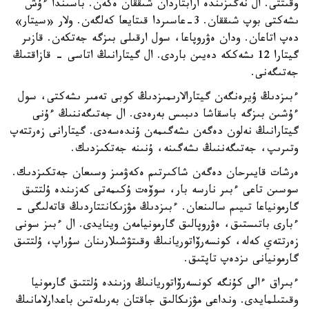
وقىتتى. ال نەگىزىندە ارابتاردان شىققان ەكەن. باسىندا ءۇش
ىشەكتى بوپ شىققان. 3-عاسىردا قىتايعا كەلگەن. ولار «سيتار»
دەپ اتاعان. ودان ەۋروپاعا، سول ارقىلى بىزگە جەتكەن. قازىر
گيتارا 12 ىشەككە دەيىن باردى. ال گيتارانىڭ اتاسى - قازاقتىڭ
جەتىگەنى.
ءبىزدىڭ ۇيرەنگەن گيتارالارىمىزدىڭ كوبى تەمىر ىشەكتى، سول
ءۇشىن بىزگە باسقاشا دىبىس بەرەدى. ال جەتىگەننىڭ ءۇنى
گيتارانىڭ نەلون دەگەن ىشەگىمەن ۇندەسەدى. گيتارانى زەرتتەپ
وتىرىپ، جەتىگەننىڭ ىشەگىنە، ۇنىنە جەتكىزدىك.
ەرشات قايىرحان دەگەن شاكىرتىم ەكەۋمىز وسىعان جەتكىزدىك.
سوسىن تاعى ءبىر نارسە بار، سوۆەت ۇكىمەتى كەزىندە ۇلتتىق
گارمونياعا تىيىم سالىنعان. ءبىزدىڭ مۋزىكانتتاردىڭ قاتەلىگى -
ءبارى باتىستىق، ەۋروپالىق گارمونيامەن وينايدى. ال ءبىز سونى
زەرتتەي كەلە، كونسەرۆاتوريانىڭ وقىتۋشىلارىنان سۇراپ، ۇلتتىق
گارمونيانى ىزدەپ تاپتىق.
ءبىراق ءالى كۇنگە كونسەرۆاتوريانىڭ وزىندە ۇلتتىق گارمونيا
وقىتىلمايدى. ونداعى مۋزىكالىق جاقتان بەرىلەتىن باعدارلامانىڭ