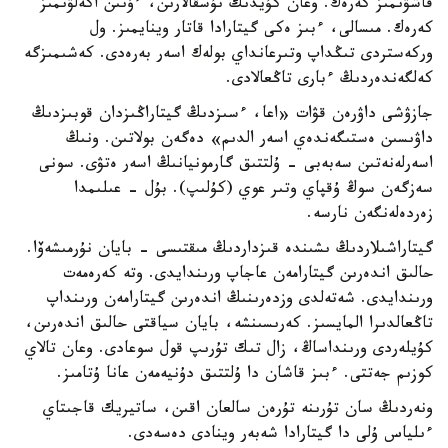
قاشۋىمىز كەرەك. وعان كۇيدىڭ نۇسقالارىن، ءۇنىن اكەلۋىمىز
كەرەك. مىسالى، ءبىز ەكى گيتارادا قاتار وينايمىز. ول
وركەستردى تىڭداپ وتىرعانداي بولەك اسەر بەرەدى. كەشىمىزگە
كەلگەندەردىڭ ءبارى تاڭعالادى.
جازۋشى داۋرەن قۋات «اعا، ءسىزدىڭ گيتاراڭىزدان قوبىزدىڭ
داۋىسىن ەستىگەندەي اسەر الدىم» دەگەن بولاتىن. ونىڭ
اسەرلەنەتىن سەبەبى - ۇلتتىق گارمونيانىڭ اسەر ەتۋى. سونى
سەزگەن سوڭ ۇقپاي وتىر عوي (كۇلىپ). بۇل - عىلىمدا
زەردەلەنگەن نارسە.
گيتاراشىلاردىڭ ىشىندە قىزداردىڭ مىقتىسى - بايان نۇرمىشەۆا.
حالىق اندەرىن گيتارامەن عاجاپ ورىندايدى. وتە كەرەمەت
ورىندايدى. شەتەلدى وزدەرىنىڭ اندەرىن گيتارامەن ورىنداپ
تاڭعالدىرا المايسىز. كەرىسىنشە، بايان سياقتى حالىق اندەرىن،
كۇيلەردى ورىنداساڭ، زال تىك تۇرىپ قول سوعادى. وعان تالاي
كوزىم جەتتى. ءبىز قاشان دا ۇلتتىق دۇنيەمەن عانا ۇتامىز.
ونەردىڭ سان تۇرىنە تۇرەن سالعان اقىن، ساتيريك قاجىتاي
ءىلياس ۇلى دا گيتارادا شەبەر وينادى دەسەدى.