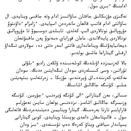
ادامنىڭ ءبىرى سول.
نەگىزى مۋزىكالىق جاقتان ساۋاتسىز ادام وتە جاقسى وينايدى. ال
ساۋاتتى ادام قاتىپ قالعان مانەردەن اسپايدى. ءزامزام ءداۋىتوۆ
ەۋروپالىق نوتالاردى الىپ كەلدى. تابىلدى دوسىموۆ تا ەۋروپالىق
نوتالاردى پايدالاندى. ماعان قوراباي ەسەنوۆ پەن ماقسۇتحان
ديحانبايەۆتىڭ ويناعاندارى قاتتى اسەر ەتتى دە، سولاردى تىڭداۋ
ارقىلى گيتاراعا عاشىق بولدىم.
بالا كەزىمىزدە اۋىلدىڭ كوشەسىندە ۇلكەن راديو ءىلۋلى
تۇراتىن، وسى كىسىلەردى سودان تىڭدايتىن ەدىك. سودان
مەكتەپ كەزىندە-اق ۇيرەندىم. مۋزىكا - زەرتتەلىپ بىتپەيتىن
عىلىم. كۇنىگە جاڭالىق اشاسىڭ.
مىسالى، مەن گيتارانى ءالى كۇنگە ۇيرەنىپ ءجۇرمىن. كۇنىگە
وزىمىزگە جاڭالىق اشامىز. ىزدەنىس بولعان سايىن نەعۇرلىم
قاراپايىم تارتا بەرەسىڭ. گيتارا وينايمىن دەيتىندەردىڭ قاتەلىگى
سول - قالىپتاسقان داعدى بويىنشا وينايدى. كوبى گيتارانى
يسپاندار سياقتى ويناۋ كەرەك دەپ تۇسىنەدى. ءبىز ودان