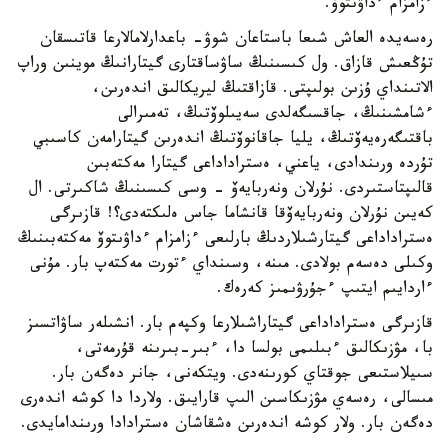
ءزامزام ءداۋىتوۆ.
رەسەيدە العاش شىعا باستاعان شوۋ- باعدارلامالارعا قاتىسقان
تۇڭعىش قازاق. ول كىسىنىڭ ساۋساقتارى گيتارانىڭ موينىن وراپ
الاتىنداي ۇزىن بولىپتى. قازاقتىڭ ليريكالىق اندەرىن،
ءشامشىنىڭ، جاقسىگەلدى سەيىلوۆتىڭ، تەمىرالى
باقتىگەرەيەۆتىڭ، يليا جاقانوۆتىڭ اندەرىن گيتارامەن كاسىبي
تۇردە ورىندادى، ياعني، ەستراداداعى گيتارا مەكتەبىن
قالىپتاستىردى. نۇرلان ونەربايەۆ - وسى كىسىنىڭ شاكىرتى. ال
كەيىن نۇرلان ونەربايەۆقا قانشاما جاس ەلىكتەدى؟! قازىرگى
ەستراداداعى گيتارشىلاردىڭ بارلىعى ءزامزام ءداۋىتوۆ مەكتەبىنىڭ
وكىلى دەسەم بولادى. مىنە، وسىنداي ءتورت مەكتەپ بار. مۇنى
ءاردايىم ايتىپ ءجۇرۋىمىز كەرەك.
قازىرگى ەستراداداعى گيتاراشىلارعا وكپەم بار. انشىلەر ساۋاتسىز
با، مۋزىكالىق ءبىلىمى بولسا دا، ءبىر-بىرىنە قۇرمەتى،
سىيلاستىعى جوقتاي كورىنەدى. ويتكەنى، جانر دەگەن بار.
مىسالى، رەسەي مۋزىكاسىن الىپ قارايىق. ولاردا دا كوشە اندەرى
دەگەن بار. ولار كوشە اندەرىن ەشقاشان ەسترادادا ورىندامايدى.