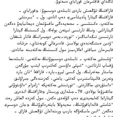
تاڭداي قاقتىرعان قوراباي ەسەنوۆ.
قازاقتىڭ تۇڭعىش باردى تابىلدى دوسىموۆ: «قوراباي -
قازاقتىڭ گيتارا پاديشاسى» دەپ اتادى. ول - ءبىرىنشى
مەكتەپ. ەكىنشىسى - سەمەيدەگى ماقسۇتحان ديحانبايەۆ دەگەن
گيتاراشى. ونىڭ تارتىسى تىپتەن بولەك. ول كىسىنىڭ گيتارا
تارتىسىن تىڭداساڭىز، ءتورت-بەس دومبىرانىڭ قاتار شىققان
ءۇنىن ەستىگەندەي بولاسىز. قادىرعالي كوبەنتاي، ەرشات
قايىرحان سياقتى اعالارىمىز سول كىسىنىڭ مەكتەبىنە جاتادى.
ءۇشىنشى مەكتەپ - تابىلدى دوسىموۆتىڭ مەكتەبى. تابىلدىعا
ۇقساپ تارتاتىن، ءتىپتى داۋسىن كەلتىرىپ ايتىپ جۇرگەن
جاستار جەتەرلىك. ول كىسى ليرو-بارد، قازاققا ءتان بارد
ونەرىن قالىپتاستىرىپ كەتتى. ياعني، كەزىندەگى جىراۋلىق
ءداستۇردى جاڭارتتى. ءتورتىنشى مەكتەپكە ءزامزام ءداۋىتوۆتى
جاتقىزۋعا بولادى. 70-جىلدارى ورىستار «قازاقتىڭ اندەرى
گيتاراعا كەلمەيدى» دەپ كۇلەدى ەكەن. سول كەزدە العاش رەت
ءشامشى قالداياقوۆتىڭ، سەيدوللا بايتەرەكوۆتىڭ «جان دوسىم»
دەگەن ءانىن ماسكەۋگە بارىپ ورىنداعان تۇڭعىش قازاق -