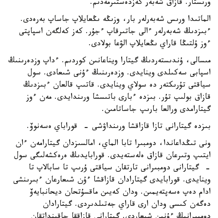
ورىستار. قازاق شەبەر كەزدەستىرمەدىم.
الماتىدا ورىس شەبەرلەر بار، وزىڭە ىڭعايلاپ جاساپ بەرەدى.
ءبىزدىڭ شەبەرلەر ءالى جاتىرقاپ ءجۇر. كەز كەلگەن اسپاپتى
ءوز ۇلتىڭا قاراي ىڭعايلاپ الۋعا بولادى.
مىسالى، ۇندىستەردىڭ گيتارا ويناعانىن كوردىم. ءداپ وزدەرىنىڭ
اسپابى سەكىلدى وينايدى. وزدەرىنىڭ ءۇنى شىعادى. سول
سياقتى تۇرىكتەر دە سولاي وينايدى. قاتىپ قالعان ءبىزدىڭ
قازاق بولىپ تۇر. بىزدە ءبارى باتىسشا ورىندايدى. مەن ءوز
گيتارامدى ورالعا بارىپ جاساتامىن.
بىزدە گيتارانى تازا قازاقشا ورىنداۋشى - قوراباي ەسەنوۆ.
ونى تىڭداعاندا، دومبىرا تابا الماي، امالسىزدان گيتارامەن ءان
ايتىپ وتىرعان قازاق ەلەستەيدى. قورابايدىڭ ەرەكشەلىگى سول
- گيتارانى دومبىرانى تارتقان سياقتى ۇرىپ تا سابالاپ تا
وينايدى. قورابايدى گيتارادان قازاقشا ءۇن شىعارعان ءبىرىنشى
ادام دەپ ەسەپتەيمىن. ودان كەيىن ماقسۇتحان ديحانبايەۆ
دەگەن كىسى ودان ارى قاراي جەتىلدىردى. گيتارادان
دومبىرانىڭ ءۇنىن شىعاردى. گيتارانى قازاققا جاقىنداتقان