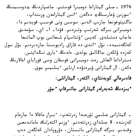
1976 -جىلى گيتاراعا دومبىرا قوستىم. جاعىپاردىڭ «دوسىمنىڭ
ءسوزىن ۇعارسىڭ» دەگەن ءانىن گيتارامەن ورىنداپ،
ماگنيتوفونعا جازىپ الدىم. سوسىن ونى قوسىپ قويدىم دا،
دومبىرانى بىرگە شەرتىپ وتىردىم. قۇدا- ا- اي، سۇمدىق
عاجاپ ەستىلدى. كەيىن ءۇنتاسپام شىعاتىن بوپ الماتىعا
كەلگەنىمدە، بۇل ءاندى دە قازاق راديوسىنا جازدىردىم. بۇل سول
كەزدە ۇلكەن جاڭالىق بولدى. ەلدىڭ ءبارى تىڭدايتىن.
ەستراداعا العاش رەت دومبىرانى قوسقان وسى قوراباي اعالارىڭ
ەكەن. ال گيتارانى ۇيرەنۋدە ارنايى ءبىلىمىم جوق.
قادىرعالي كوبەنتاي، اكتەر، گيتاراشى:
ءبىزدىڭ شەبەرلەر گيتارانى جاتىرقاپ ءجۇر
- گيتارانى عىلىمي تۇرعىدا زەرتتەپ، ءبىراز ماقالا دا جازعام
كەزىندە. 8 جىلداي زەرتتەدىم. ءوزىم اكتەرلىك ماماندىعىن
وقىدىم. بىزگە گيتارانى باتىستان، ەۋروپادان كەلگەن دەپ