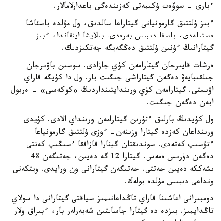
ءبارى - سوۆەت ۇكىمەتى كەزىندەگى باعدارلامالار.
ءبىز ۇلتتىق گارمونيانى گيتاراعا سالدىق، ول مۇلدە باسقاشا
ەستىلەدى، باسقا دىبىس بەرەدى. بىلايشا ايتقاندا، ءبىز
گيتارانىڭ ءۇنىن ۇلتتىق دەڭگەيگە جەتكىزدىك.
ەرشات قايىرحان گيتارامەن كۇي جازادى. سوسىن باۋىرجان
جىلقىبايەۆ دەگەن گيتاراشى جىگىت بار. ول دا كۇيگە قاراي
اۋىستى. گيتارامەن كۇي ورىندايتىنداردىڭ «كوكەسى» - ەربول
ابەن دەگەن جىگىت.
ول كۇيدىڭ بارلىق ءتۇرىن گيتارامەن ورىنداي الادى. كۇيدى
ورىنداعان كەزدە گيتارا وزىنەن- ءوزى ۇلتتىق گارمونياعا
ءتۇسىپ كەتەدى. سوندىقتان گيتارا قازاققا ءسىڭىپ كەتتى
دەگەن دۇرىس ەمەس. گيتارا 12 گە دەيىن، جەتىگەن 48
ىشەككە دەيىن جەتتى. جەتىگەن گيتارانى ون ورايدى. ويتكەنى
ونداعى دىبىس مۇلدە بولەك.
دومبىرانى اعاشىنا قاراي تاڭداعانىمىز سياقتى گيتارانى دا سولاي
تاڭدايمىز. بىزدە دە گيتارا جاسايتىن شەبەرلەر بار، ءبىراق ولار