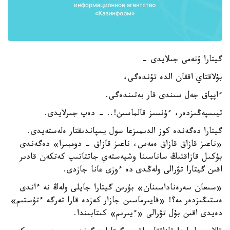
گيتارا ۇنەمى جىلايدى -
بۇلاقتاي اققان الدە تۇندەگى،
ءاپپاق جەل سىندى قار بەتىندەگى.
تيىسپەڭىزدەر، ءۇنسىز قالماسىن!.. - دەپ جىرلايدى.
گيتارا دەگەندە كوز الدىمىزعا سول يسپاندىقتار ەلەستەيدى.
«ناعىز قازاق قازاق ەمەس، ناعىز قازاق - دومبىرا» دەگەندى
بۇكىل قازاقتىڭ ساناسىنا وشپەستەي جاتتاتىپ كەتكەن قادىر
اقىن گيتارا تۋرالى ولەڭدى دە ءوزى عانا جازدى.
«سىعان سەرەناداسىنان» بۇرىن گيتارا جايلى ولەڭ نە ءاندى
ەستىڭىزدەر مە؟! «قايىرماسىن جازار كەزدە قارا تەرگە ءتۇستىم»
دەيدى اقىن بۇل تۋرالى «ءيىرىم» كىتابىندا.