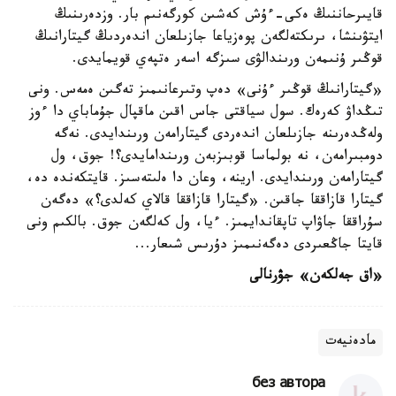
قايىرحاننىڭ ەكى-ءۇش كەشىن كورگەنىم بار. وزدەرىنىڭ
ايتۋىنشا، ىرىكتەلگەن پوەزياعا جازىلعان اندەردىڭ گيتارانىڭ
قوڭىر ۇنىمەن ورىندالۋى سىزگە اسەر ەتپەي قويمايدى.
«گيتارانىڭ قوڭىر ءۇنى» دەپ وتىرعانىمىز تەگىن ەمەس. ونى
تىڭداۋ كەرەك. سول سياقتى جاس اقىن ماقپال جۇماباي دا ءوز
ولەڭدەرىنە جازىلعان اندەردى گيتارامەن ورىندايدى. نەگە
دومبىرامەن، نە بولماسا قوبىزبەن ورىندامايدى؟! جوق، ول
گيتارامەن ورىندايدى. ارينە، وعان دا ەلىتەسىز. قايتكەندە دە،
گيتارا قازاققا جاقىن. «گيتارا قازاققا قالاي كەلدى؟» دەگەن
سۇراققا جاۋاپ تاپقاندايمىز. ءيا، ول كەلگەن جوق. بالكىم ونى
قايتا جاڭعىردى دەگەنىمىز دۇرىس شىعار...
«اق جەلكەن» جۋرنالى
مادەنيەت
без автора