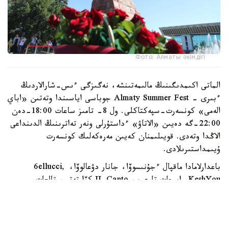
Фото: Алматы әкімдігі
الماتى اكىمدىگىنىڭ مالىمەتىنشە، نەگىزگى ءىس-شارالاردىڭ
ءبىرى - Almaty Summer Fest جوباسى اياسىندا وتەتىن «اباي
الەمى» كونسەرت-سپەكتاكلى. ول 8- تامىز ساعات 18:00-دەن
22:00-گە دەيىن «الاتاۋ» ءداستۇرلى ونەر تەاترىنىڭ الدىنداعى
الاڭدا وتەدى. قويىلىمنان كەيىن مەرەكەلىك كونسەرت
ۇيىمداستىرىلادى.
باعدارلامادا ماقپال ءجۇنىسوۆا، جانار دۋعالوۆا، 6ellucci,
KeshYou, اسحات تارعىن، IL Canto كۆارتەتى، تالعات
كۇزەمبايەۆ، ەرلان ءبىلال، نۇرلىبەك ناعمەتوۆ، سەرىك يساحان،
نۇرلان بەردىبايەۆ، ءبىرجان دەمە ۇلى، ISATAY ونەر
كورسەتەدى. سونداي-اق «الاتاۋ» ءداستۇرلى ونەر تەاترىنىڭ