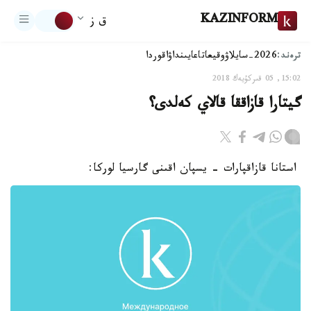
KAZINFORM
ق ز
ترەند:
2026-سايلاۋ
وقيعا
تاعايىنداۋ
اقوردا
15:02, 05 قىركۇيەك 2018
گيتارا قازاققا قالاي كەلدى؟
استانا قازاقپارات - يسپان اقىنى گارسيا لوركا: