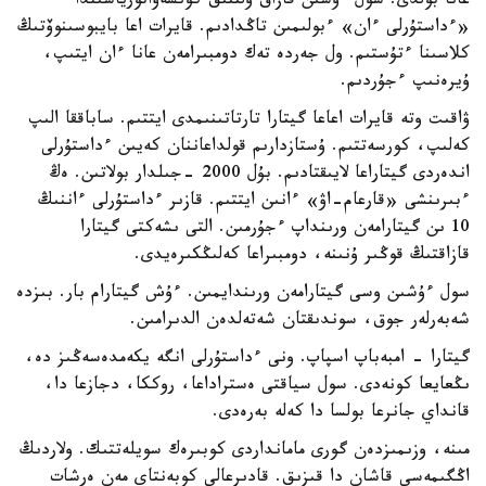
عانا بولدى. سول ءۇشىن قازاق ۇلتتىق كونسەۆاتورياسىندا
«ءداستۇرلى ءان» ءبولىمىن تاڭدادىم. قايرات اعا بايبوسىنوۆتىڭ
كلاسىنا ءتۇستىم. ول جەردە تەك دومبىرامەن عانا ءان ايتىپ،
ۇيرەنىپ ءجۇردىم.
ۋاقىت وتە قايرات اعاعا گيتارا تارتاتىنىمدى ايتتىم. ساباققا الىپ
كەلىپ، كورسەتتىم. ۇستازدارىم قولداعاننان كەيىن ءداستۇرلى
اندەردى گيتاراعا لايىقتادىم. بۇل 2000 -جىلدار بولاتىن. ەڭ
ءبىرىنشى «قارعام-اۋ» ءانىن ايتتىم. قازىر ءداستۇرلى ءاننىڭ
10 ىن گيتارامەن ورىنداپ ءجۇرمىن. التى ىشەكتى گيتارا
قازاقتىڭ قوڭىر ۇنىنە، دومبىراعا كەلىڭكىرەيدى.
سول ءۇشىن وسى گيتارامەن ورىندايمىن. ءۇش گيتارام بار. بىزدە
شەبەرلەر جوق، سوندىقتان شەتەلدەن الدىرامىن.
گيتارا - امبەباپ اسپاپ. ونى ءداستۇرلى انگە يكەمدەسەڭىز دە،
ىڭعايعا كونەدى. سول سياقتى ەستراداعا، روككا، دجازعا دا،
قانداي جانرعا بولسا دا كەلە بەرەدى.
مىنە، وزىمىزدەن گورى مامانداردى كوبىرەك سويلەتتىك. ولاردىڭ
اڭگىمەسى قاشان دا قىزىق. قادىرعالي كوبەنتاي مەن ەرشات