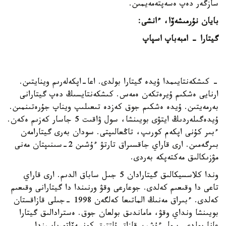
سازگەر دەپ ەسەپتەمەيمىن.
بايان نۇرمىشەۆا، ءانشى:
گيتارا - امبەباپ اسپاپ
- كىشكەنتايىمدا ۇيدە گيتارا بولدى. اعا-اپكەلەرىم وينايتىن.
ارنايى ەشكىم ۇيرەتكەن ەمەس. كىشكەنتايسىڭ دەپ گيتارانى
بەرمەيتىن. ۇيدە ەشكىم جوق كەزدە تىعىلىپ ويناپ جۇرەتىنمىن.
ۇيدەگىلەردىڭ ايتۋى بويىنشا، سول ۋاقىت 5 جاسار كەزىم ەكەن.
ءبىر كۇنى اپكەم كورىپ، تاڭعالىپتى. سودان بەرى گيتارامەن
بىرگەمىن. ارى قاراي جاقسىراق تارتۋ ءۇشىن 2-سىنىپتان مەنى
مۋزىكالىق مەكتەپكە بەردى.
وندا كلاسسيكالىق گيتارادان 5 جىل ساباق الدىم. ارى قاراي
تاعى دا وقىعىم كەلدى. جوعارعى وقۋ ورنىندا دا گيتارانى وقىعىم
كەلدى. ءبىراق مەنىڭ الماتىعا كەلگەن 1998 -جىلى قازاقستان
بويىنشا ونداي وقۋ، ماماندىق بولعان جوق. ەسترادالىق گيتارا