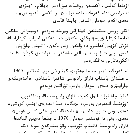
اۋىلعا كەلىپ، اكەمنەن رۇقسات سۇرادىم. «بالام، ءبىزدى
اسىرايتىن ادام كەرەك. ەلدە بول. «نار بالاسى باقىرماس»، -
دەدى اكەم. سودان الماتى جايىنا قالدى.
الگى ورىس جىگىتتەن گيتارانى ۇيرەنە بەردىم. دومبىرانى بىلگەن
ادامعا گيتارا ۇيرەنۋ وڭاي. ەكەۋى دە ىشەكتى اسپاپ. گيتارانىڭ
قۇلاق كۇيىن كەلتىرۋ دە ۇلكەن ونەر ەكەن. ءتىپتى جاۋاپتى
ءىس. ونى دا ۇيرەندىم. التى ىشەكتى ەسترادالىق گيتارانىڭ دا
اككوردتارىن مەڭگەردىم.
نە كەرەك، ءبىر جىلعا جەتپەي گيتاراشى بوپ شىقتىم. 1967
-جىلدان باستاپ قازاق راديوسى شاقىرا باستادى. «اندەرىڭدى
جازايىق» دەدى. سودان بارىپ تۇراتىن بولدىم.
ءىليا جاقانوۆ اعا ول كەزدە قازاق راديوسىنىڭ رەداكتورى.
ءوزىنىڭ اندەرىن بەرىپ، «بالام، مىنا اندەردى ايتىپ كورشى»
دەدى. ونى دا ورىندادىم. «ابايدىڭ ءبىر-ەكى ءانىن قوس»
دەدى، ونى دا قوستىم. سودان 1970 -جىلعا دەيىن الماتىعا،
قازاق راديوسىنا قاتىناپ تۇردىم. وقۋ بىتىرگەن سوڭ ەلگە