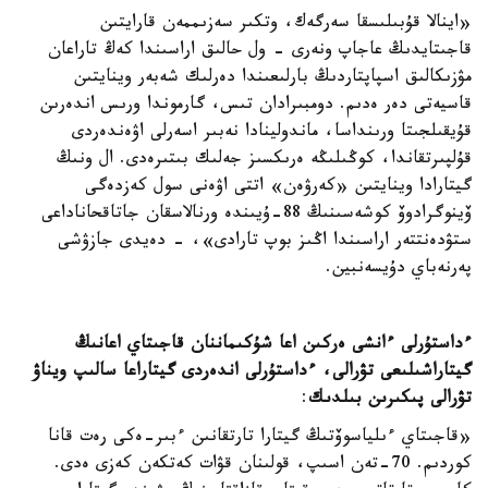
«اينالا قۇبىلىسقا سەرگەك، وتكىر سەزىممەن قارايتىن
قاجىتايدىڭ عاجاپ ونەرى - ول حالىق اراسىندا كەڭ تاراعان
مۋزىكالىق اسپاپتاردىڭ بارلىعىندا دەرلىك شەبەر وينايتىن
قاسيەتى دەر ەدىم. دومبىرادان تىس، گارموندا ورىس اندەرىن
قۇيقىلجىتا ورىنداسا، ماندولينادا نەبىر اسەرلى اۋەندەردى
قۇلپىرتقاندا، كوڭىلىڭە ەرىكسىز جەلىك بىتىرەدى. ال ونىڭ
گيتارادا وينايتىن «كەرۋەن» اتتى اۋەنى سول كەزدەگى
ۆينوگرادوۆ كوشەسىنىڭ 88-ۇيىندە ورنالاسقان جاتاقحاناداعى
ستۋدەنتتەر اراسىندا اڭىز بوپ تارادى»، - دەيدى جازۋشى
پەرنەباي دۇيسەنبين.
ءداستۇرلى ءانشى ەركىن اعا شۇكىماننان قاجىتاي اعانىڭ
گيتاراشىلىعى تۋرالى، ءداستۇرلى اندەردى گيتاراعا سالىپ ويناۋ
تۋرالى پىكىرىن بىلدىك
:
«قاجىتاي ءىلياسوۆتىڭ گيتارا تارتقانىن ءبىر-ەكى رەت قانا
كوردىم. 70-تەن اسىپ، قولىنان قۋات كەتكەن كەزى ەدى.