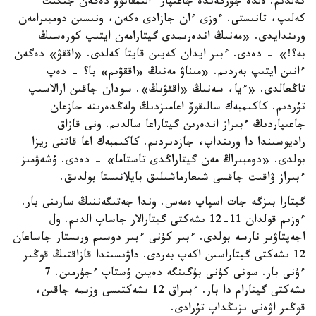
كەلدىم. ەلدە جۇرگەندە جاعىپار ءالىمقانوۆ دەگەن جىگىت
كەلىپ، تانىستى. ءوزى ءان جازادى ەكەن، ونىسىن دومبىرامەن
ورىندايدى. «مەنىڭ اندەرىمدى گيتارامەن ايتىپ كورەسىڭ
بە؟!» - دەدى. ءبىر ايدان كەيىن قايتا كەلدى. «اققۋ» دەگەن
ءانىن ايتىپ بەردىم. «مىناۋ مەنىڭ «اققۋىم» با؟ - دەپ
تاڭعالدى. «ءيا، سەنىڭ «اققۋىڭ». سودان جاقىن ارالاسىپ
تۇردىم. كاكىمبەك سالىقوۆ اعامىزدىڭ ولەڭدەرىنە جازعان
جاعىپاردىڭ ءبىراز اندەرىن گيتاراعا سالدىم. ونى قازاق
راديوسىندا دا ورىنداپ، جازدىردىم. كاكىمبەك اعا قاتتى ريزا
بولدى. «دومبىراڭ مەن گيتاراڭدى تاستاما» - دەدى. ۇشەۋمىز
ءبىراز ۋاقىت جاقسى شىعارماشىلىق بايلانىستا بولدىق.
گيتارا بىزگە جات اسپاپ ەمەس. وندا جەتىگەننىڭ سارىنى بار.
ءوزىم قولدان 11-12 ىشەكتى گيتارالار جاساپ الدىم. ول
اجەپتاۋىر نارسە بولدى. ءبىر كۇنى ءبىر دوسىم ورىستار جاساعان
12 ىشەكتى گيتاراسىن اكەپ بەردى. داۋىسىندا قازاقتىڭ قوڭىر
ءۇنى بار. سونى كۇنى بۇگىنگە دەيىن ۇستاپ ءجۇرمىن. 7
ىشەكتى گيتارام دا بار. ءبىراق 12 ىشەكتىسى وزىمە جاقىن،
قوڭىر اۋەنى ىزىڭداپ تۇرادى.