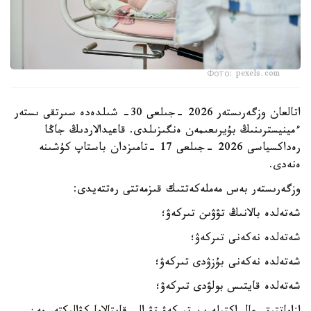
Фото: pexels.com
اتالعان وزگەرىستەر 2026 -جىلعى 30- شىلدەدە سىرتقى ىستەر
ءمينيسترىنىڭ بۇيرىعىمەن ەنگىزىلدى. قاعيدالاردىڭ جاڭا
رەداكسياسى 2026 -جىلعى 17 -تامىزدان باستاپ كۇشىنە
ەنەدى.
وزگەرىستەر بەس مەملەكەتتىك قىزمەتتى رەتتەيدى:
شەتەلدە بالانىڭ تۋۋىن تىركەۋ؛
شەتەلدە نەكەنى تىركەۋ؛
شەتەلدە نەكەنى بۇزۋدى تىركەۋ؛
شەتەلدە قايتىس بولۋدى تىركەۋ؛