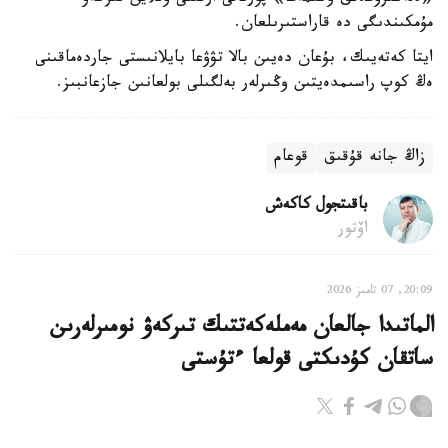
مۇمكىندىگى دە قاراستىرىلعان.
ايتا كەتەيىك، بۇعان دەيىن بالا تۋۋعا بايلانىستى جاردەماقىنى
ەڭ كوپ راسىمدەيتىن وڭىرلەر بەلگىلى بولعانىن جازعانبىز.
زاڭ جانە قۇقىق
قوعام
باقىتجول كاكەش
اۆتور
20:09, 07 تامىز 2026
الماتىدا جالعان مەملەكەتتىك تىركەۋ نومىرلەرىن
ساتقان كۇدىكتى قولعا ءتۇستى