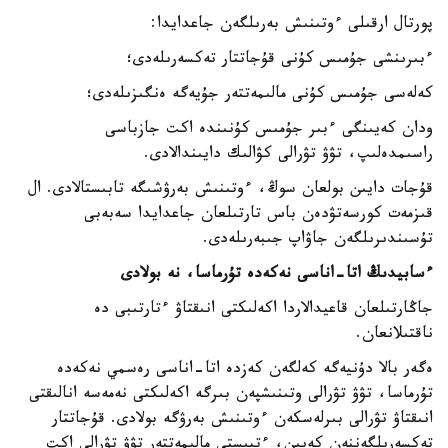
پورتال ارقىلى ءوتىنىش بەرىلگەن جاعدايدا:
ءبىرىنشى جۇمىس كۇنى قۇجاتتار تەكسەرىلەدى؛
كەلەسى جۇمىس كۇنى مالىمەتتەر جۇيەگە ەنگىزىلەدى؛
ودان كەيىنگى ءبىر جۇمىس كۇنىندە اكت جازباسى
راسىمدەلىپ، تۋۋ تۋرالى كۋالىك دايىندالادى.
قۇجات دايىن بولعان سوڭ، ءوتىنىش بەرۋشىگە تابىستالادى. ال
قىزمەت كورسەتۋدەن باس تارتىلعان جاعدايدا سەبەبى
تۇسىندىرىلگەن جاۋاپ جىبەرىلەدى.
ءسابيدىڭ اتا-اناسى نەكەدە تۇرماسا، نە بولادى
جاڭارتىلعان قاعيدالاردا اكەلىكتى انىقتاۋ ءتارتىبى دە
ناقتىلانعان.
ەگەر بالا دۇنيەگە كەلگەن كەزدە اتا-اناسى رەسمي نەكەدە
تۇرماسا، تۋۋ تۋرالى وتىنىشپەن بىرگە اكەلىكتى نەمەسە انالىقتى
انىقتاۋ تۋرالى بىرلەسكەن ءوتىنىش بەرۋگە بولادى. قۇجاتتار
تەكسەرىلگەننەن كەيىن، ءتيىستى مالىمەتتەر تۋۋ تۋرالى اكت