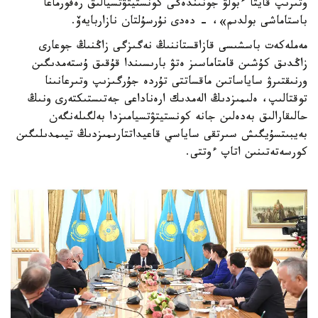
وتىرىپ قايتا ءبولۋ جونىندەگى كونستيتۋتسيالىق رەفورماعا
باستاماشى بولدىم»، - دەدى نۇرسۇلتان نازاربايەۆ.
مەملەكەت باسشىسى قازاقستاننىڭ نەگىزگى زاڭنىڭ جوعارى
زاڭدىق كۇشىن قامتاماسىز ەتۋ بارىسىندا قۇقىق ۇستەمدىگىن
ورنىقتىرۋ ساياساتىن ماقساتتى تۇردە جۇرگىزىپ وتىرعانىنا
توقتالىپ، ەلىمىزدىڭ الەمدىك ارەناداعى جەتىستىكتەرى ونىڭ
حالىقارالىق بەدەلىن جانە كونستيتۋتسيامىزدا بەلگىلەنگەن
بەيبىتسۇيگىش سىرتقى ساياسي قاعيداتتارىمىزدىڭ تيىمدىلىگىن
كورسەتەتىنىن اتاپ ءوتتى.