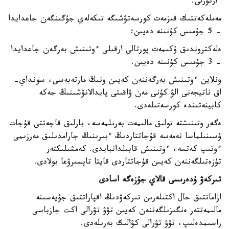
ءارتۇرلى:
مەملەكەتتىك قىزمەت كورسەتۋشىگە تىكەلەي جۇگىنگەن جاعدايدا
- 5 جۇمىس كۇنىنە دەيىن؛
ەلەكتروندىق ۇكىمەت پورتالى ارقىلى ءوتىنىش بەرگەن جاعدايدا
- 3 جۇمىس كۇنىنە دەيىن.
ونلاين ءوتىنىش بەرگەننەن كەيىن ونىڭ مارتەبەسى، سونداي-
اق ناتيجەنى الۋ كۇنى مەن ۋاقىتى پايدالانۋشىنىڭ جەكە
كابينەتىندە كورسەتىلەدى.
ەگەر وتىنىشتە تولىق مالىمەت بەرىلمەسە، بارلىق قاجەتتى قۇجات
ۇسىنىلماسا نەمەسە قۇجاتتاردىڭ ءبىرىنىڭ جارامدىلىق مەرزىمى
ءوتىپ كەتسە، ءوتىنىش قابىلدانبايدى. كەمشىلىكتەر
تۇزەتىلگەننەن كەيىن قۇجاتتاردى قايتا تاپسىرۋعا بولادى.
تىركەۋ ۇدەرىسى قالاي جۇزەگە اسادى
ازاماتتىق حال اكتىلەرىن تىركەۋدىڭ اقپاراتتىق جۇيەسىنە
مالىمەتتەر ەنگىزىلگەننەن كەيىن تۋۋ تۋرالى اكت جازباسى
راسىمدەلىپ، تۋۋ تۋرالى كۋالىك بەرىلەدى.