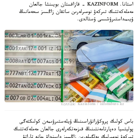
استانا. KAZINFORM - قازاقستان بويىنشا جالعان
مەملەكەتتىك تىركەۋ نومىرلەرىن ساتقان زاڭسىز سحەمانىڭ
ۇيىمداستىرۋشىسى ۇستالدى.
Коллаж: Kazinform / informburo.kz
باس كولىك پروكۋراتۋراسىنىڭ ۇيلەستىرۋىمەن كولىكتەگى
پوليتسيا دەپارتامەنتىنىڭ قىزمەتكەرلەرى جالعان مەملەكەتتىك
تىركەۋ نومىرلىك بەلگىلەرىن زاڭسىز دايىنداۋ جانە تاراتۋ