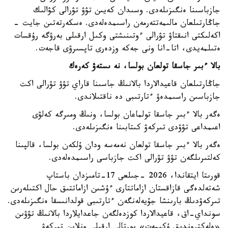
جازباسىنا ەنگىزىلەدى. وسىدان كەيىن تۋۋ تۋرالى كۋالىك
جاڭارتىلعان مالىمەتتەرمەن راسىمدەلەدى. ەسكەرتەتىن جايت -
اكەلىكتى انىقتاۋ تۋرالى ءوتىنىشتى وكىل ارقىلى بەرۋگە رۇقسات
ەتىلمەيدى، اتا-انا ونى جەكە وزدەرى تاپسىرۋى قاجەت.
بالا ءبىر جاسقا تولعان بولسا، نە ىستەۋ كەرەك
جاڭارتىلعان قاعيدالاردا بالانىڭ جاسىنا قاراي تۋۋ تۋرالى اكت
جازباسىن راسىمدەۋ ءتارتىبى دە ناقتىلاندى.
ەگەر بالا ءبىر جاسقا تولماعان بولسا، ونىڭ ومىرگە كەلۋى
اعىمداعى تۋۋدى تىركەۋ كىتابىنا ەنگىزىلەدى.
ەگەر بالا ءبىر جاسقا تولعان نەمەسە ودان ۇلكەن بولسا، قالپىنا
كەلتىرىلگەن تۋۋ تۋرالى اكت جازباسى راسىمدەلەدى.
قورىتا ايتقاندا، 2026 -جىلعى 17-تامىزدان باستاپ
شەتەلدەگى قازاقستان ازاماتتارى ءۇشىن ازاماتتىق حال اكتىلەرىن
تىركەۋدىڭ بارىنشا جۇيەلەنگەن ءتارتىبى قولدانىسقا ەنگىزىلەدى.
سونداي-اق، قاعيدالاردا كوزدەلگەن جاعدايلاردا بالانىڭ تۋۋىن
«ەلەكتروندىق ۇكىمەت» پورتالى ارقىلى ونلاين تىركەۋ