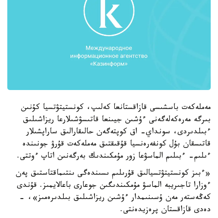
مەملەكەت باسشىسى قازاقستانعا كەلىپ، كونستيتۋتسيا كۇنىن
بىرگە مەرەكەلەگەنى ءۇشىن جيىنعا قاتىسۋشىلارعا ريزاشىلىق
ءبىلدىردى، سونداي- اق كوپتەگەن حالىقارالىق ساراپشىلار
قاتىسقان بۇل كونفەرەنسيا قۇقىقتىق مەملەكەت قۇرۋ جونىندە
ءىلىم- ءبىلىم الماسۋعا زور مۇمكىندىك بەرگەنىن اتاپ ءوتتى.
«ءبىز كونستيتۋتسيالىق قۇرىلىم ىسىندەگى ىنتىماقتاستىق پەن
ءوزارا تاجىريبە الماسۋ مۇمكىندىگىن جوعارى باعالايمىز. قۇندى
كەڭەستەر مەن ۇسىنىمدار ءۇشىن ريزاشىلىق بىلدىرەمىز»، -
دەدى قازاقستان پرەزيدەنتى.