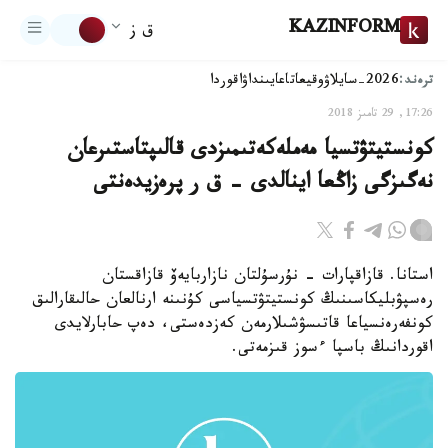
KAZINFORM
ق ز
ترەند:
2026-سايلاۋ
وقيعا
تاعايىنداۋ
اقوردا
17:26, 29 تامىز 2018
كونستيتۋتسيا مەملەكەتىمىزدى قالىپتاستىرعان
نەگىزگى زاڭعا اينالدى - ق ر پرەزيدەنتى
استانا. قازاقپارات - نۇرسۇلتان نازاربايەۆ قازاقستان
رەسپۋبليكاسىنىڭ كونستيتۋتسياسى كۇنىنە ارنالعان حالىقارالىق
كونفەرەنسياعا قاتىسۋشىلارمەن كەزدەستى، دەپ حابارلايدى
اقوردانىڭ باسپا ءسوز قىزمەتى.