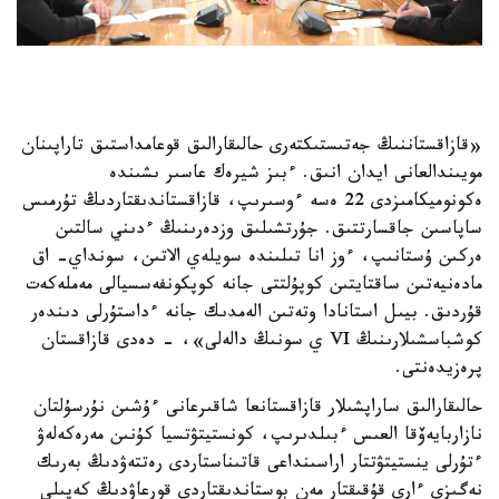
«قازاقستاننىڭ جەتىستىكتەرى حالىقارالىق قوعامداستىق تاراپىنان
مويىندالعانى ايدان انىق. ءبىز شيرەك عاسىر ىشىندە
ەكونوميكامىزدى 22 ەسە ءوسىرىپ، قازاقستاندىقتاردىڭ تۇرمىس
ساپاسىن جاقسارتتىق. جۇرتشىلىق وزدەرىنىڭ ءدىني سالتىن
ەركىن ۇستانىپ، ءوز انا تىلىندە سويلەي الاتىن، سونداي- اق
مادەنيەتىن ساقتايتىن كوپۇلتتى جانە كوپكونفەسسيالى مەملەكەت
قۇردىق. بيىل استانادا وتەتىن الەمدىك جانە ءداستۇرلى دىندەر
كوشباسشىلارىنىڭ VI ي سونىڭ دالەلى»، - دەدى قازاقستان
پرەزيدەنتى.
حالىقارالىق ساراپشىلار قازاقستانعا شاقىرعانى ءۇشىن نۇرسۇلتان
نازاربايەۆقا العىس ءبىلدىرىپ، كونستيتۋتسيا كۇنىن مەرەكەلەۋ
ءتۇرلى ينستيتۋتتار اراسىنداعى قاتىناستاردى رەتتەۋدىڭ بەرىك
نەگىزى ءارى قۇقىقتار مەن بوستاندىقتاردى قورعاۋدىڭ كەپىلى