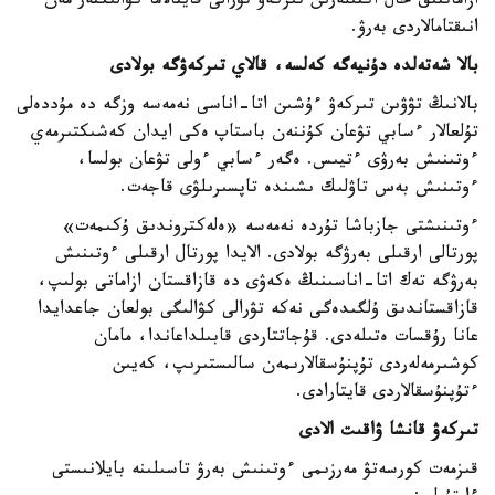
ازاماتتىق حال اكتىلەرىن تىركەۋ تۋرالى قايتالاما كۋالىكتەر مەن
انىقتامالاردى بەرۋ.
بالا شەتەلدە دۇنيەگە كەلسە، قالاي تىركەۋگە بولادى
بالانىڭ تۋۋىن تىركەۋ ءۇشىن اتا-اناسى نەمەسە وزگە دە مۇددەلى
تۇلعالار ءسابي تۋعان كۇننەن باستاپ ەكى ايدان كەشىكتىرمەي
ءوتىنىش بەرۋى ءتيىس. ەگەر ءسابي ءولى تۋعان بولسا،
ءوتىنىش بەس تاۋلىك ىشىندە تاپسىرىلۋى قاجەت.
ءوتىنىشتى جازباشا تۇردە نەمەسە «ەلەكتروندىق ۇكىمەت»
پورتالى ارقىلى بەرۋگە بولادى. الايدا پورتال ارقىلى ءوتىنىش
بەرۋگە تەك اتا-اناسىنىڭ ەكەۋى دە قازاقستان ازاماتى بولىپ،
قازاقستاندىق ۇلگىدەگى نەكە تۋرالى كۋالىگى بولعان جاعدايدا
عانا رۇقسات ەتىلەدى. قۇجاتتاردى قابىلداعاندا، مامان
كوشىرمەلەردى تۇپنۇسقالارىمەن سالىستىرىپ، كەيىن
ءتۇپنۇسقالاردى قايتارادى.
تىركەۋ قانشا ۋاقىت الادى
قىزمەت كورسەتۋ مەرزىمى ءوتىنىش بەرۋ تاسىلىنە بايلانىستى