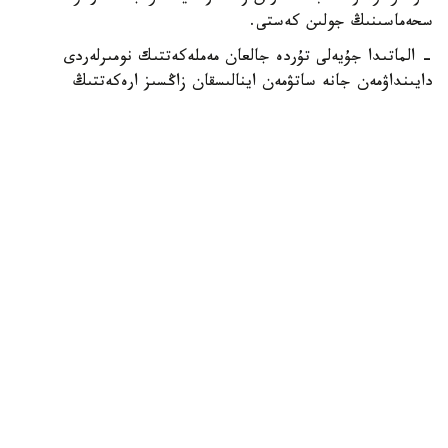
سحەماسىنىڭ جولىن كەستى.
- الماتىدا جۇيەلى تۇردە جالعان مەملەكەتتىك نومىرلەردى
دايىنداۋمەن جانە ساتۋمەن اينالىسقان زاڭسىز ارەكەتتىڭ
ۇيىمداستىرۋشىسى ۇستالدى. تەرگەۋ مالىمەتتەرى بويىنشا،
جالعان نومىرلەر رەسەي فەدەراتسياسىنان ەكسپرەسس-جەتكىزۋ
قىزمەتى ارقىلى جەتكىزىلىپ، كەيىن قازاقستاننىڭ ءتۇرلى
وڭىرلەرىندەگى تاپسىرىس بەرۋشىلەرگە جىبەرىلىپ وتىرعان، -
دەلىنگەن حابارلامادا.
جەدەل-ىزدەستىرۋ شارالارى بارىسىندا جالعان مەملەكەتتىك
تىركەۋ نومىرلىك بەلگىسى جانە باسقا دا زاتتاي دالەلدەمەلەر
تاركىلەندى. قىلمىسقا قاتىسى بار باسقا دا تۇلعالاردى انىقتاۋ
بويىنشا ارى قاراي تەرگەۋ جانە جەدەل-ىزدەستىرۋ شارالارى
جۇرگىزىلىپ جاتىر.
باس كولىك پروكۋراتۋراسى جالعان مەملەكەتتىك تىركەۋ
نومىرلىك بەلگىلەرىن پايدالانۋ قىلمىستىق جاۋاپتىلىققا اكەپ
سوعاتىنىن ەسكەرتەدى. مۇنداي قۇقىق بۇزۋ جول قوزعالىسى