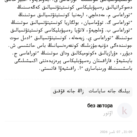
كونستيتۋتسيالىق سوتىنىڭ ءتوراعاسى ف. ابدۋللايەۆ، الجير حالىق
دەموكراتيالىق رەسپۋبليكاسى كونستيتۋتسيالىق كەڭەسىنىڭ
ءتوراعاسى م. مەدەلچي، ارمەنيا كونستيتۋتسيالىق سوتىنىڭ
ءتوراعاسى گ. توۆماسيان، بولگاريا كونستيتۋتسيالىق سوتىنىڭ
ءتوراعاسى ب. ۆەلچيەۆ، لاتۆيا رەسپۋبليكاسى كونستيتۋتسيالىق
سوتىنىڭ ءتوراعاسى ي. زيەمەلە، كونستيتۋتسيالىق ءادىل سوت
جونىندەگى دۇنيەجۇزىلىك كونفەرەنسيانىڭ باس حاتشىسى ش.
ديۋرر، ەۋرازيالىق ەكونوميكالىق وداق سوتىنىڭ ءتوراعاسى ج.
بايىشيەۆ، قازاقستان رەسپۋبليكاسى پرەزيدەنتى اكىمشىلىگى
باسشىسىنىڭ ورىنباسارى ءا. راقىشيەۆا قاتىستى.
بيلىك جانە ساياسات
زاڭ جانە قۇقىق
без автора
اۆتور
21:09, 07 تامىز 2026