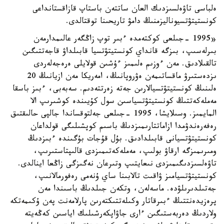
ەلباسى تاۋەلسىزدىك العان ساتتەن باستاپ قازاقستانداعى
كونستيتۋتسيوناليزمنىڭ دامۋ تاريحىنا توقتالدى.
«1995 -جىلعى كوكتەمدە ءبىر توپ زاڭگەر عالىمدارمەن
بىرلەسىپ، بىزگە قانداي كونستيتۋتسيا قابىلداۋ قاجەتتىگىن
تالقىلادىق. مەن ءوزىم ەلىمىز ءۇشىن قولايلى ەرەجەلەردى
ىزدەستىرۋ ماقساتىمەن ەۋروپانىڭ، امەريكا مەن ازيانىڭ 20
ەلىنىڭ كونستيتۋتسيالارىن جەتە زەرتتەدىم. سەبەبى، ءبىز باسقا
مەملەكەتتىڭ كونستيتۋتسياسىن سول كۇيىندە كوشىرىپ الا
المايمىز. وسىلايشا، 1995 -جىلعى جەلتوقساندا جالپى حالىقتىق
رەفەرەندۋمدا ازاماتتارىمىزدىڭ باسىم كوپشىلىگى قولداعان
كونستيتۋتسيانى قابىلدادىق. بۇل قۇجات بۇگىندە ءبىزدىڭ
ومىرىمىزگە ارقاۋ بولىپ، مەملەكەتىمىزدى قالىپتاستىرىپ،
تاۋەلسىزدىگىمىزدى نىعايتىپ وتىرعان نەگىزگى زاڭعا اينالدى.
كونستيتۋتسيامىز ۋاقىت تالابىنا ساي ۇنەمى رەفورمالانىپ،
جەتىلدىرىلۋدە. ماسەلەن، وتكەن جىلدىڭ باسىندا مەن
پرەزيدەنتتىڭ ءبىرقاتار وكىلەتتىكتەرىن پارلامەنت پەن ۇكىمەتكە
ولاردىڭ دەربەستىگىن ءارى جاۋاپكەرشىلىك اياسىن كەڭەيتە