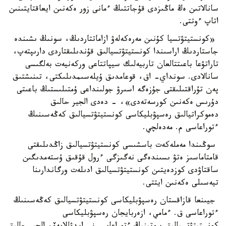
سانالاتىن ەڭ ماڭىزدى قۇجاتتىڭ ءمانى زور ەكەنىن ايعاقتايتىنىن
اتاپ ءوتتى.
«كونستيتۋتسيا كۇنىن مەرەكەلەۋ ازاماتتاردىڭ، سونىڭ ىشىندە
جاستاردىڭ اراسىندا كونستيتۋتسيالىق قۇندىلىقتاردى دارىپتەپ،
تاراتۋعا باعىتتالعان تاربيەلىك سيپاتتاعى وركەنيەت بەلگىسى
سانالادى. سونداي- اق، قوعامدىق ۇيلەسىمدىلىكتى، تىنىشتىق
پەن تۇراقتىلىقتى جۇزەگە اسىرۋ جولىنداعى ۇمتىلىستىڭ باعىتى
دۇرىس ەكەنىن كورسەتەدى»، - دەدى الجير حالىق
دەموكراتيالىق رەسپۋبليكاسى كونستيتۋتسيالىق كەڭەسىنىڭ
ءتوراعاسى م. مەدەلچي.
سوڭىندا مەملەكەت باسشىسى كونستيتۋتسيالىق زاڭدىلىقتى
قامتاماسىز ەتۋ ىسىندەگى نەگىزگى ءرول قۇقىق ۇستەمدىگىن
ساقتاۋدى كوزدەيتىن كونستيتۋتسيالىق ادىلەت ورگاندارىنا
تيەسىلى ەكەنىن ايتتى.
جيىنعا قازاقستان رەسپۋبليكاسى كونستيتۋتسيالىق كەڭەسىنىڭ
ءتوراعاسى ق. ءمامي، ازەربايجان رەسپۋبليكاسى