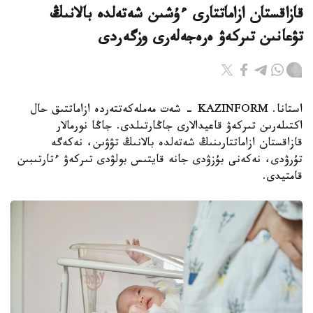
قازاقستان ازاماتتارى ءۇشىن شەتەلدە بالانىڭ
تۋعانىن تىركەۋ ەرەجەلەرى وزگەردى
استانا. KAZINFORM - شەت مەملەكەتتەردە ازاماتتىق حال
اكتىلەرىن تىركەۋ قاعيدالارى جاڭارتىلدى. جاڭا نورمالار
قازاقستان ازاماتتارىنىڭ شەتەلدە بالانىڭ تۋۋىن، نەكەگە
تۇرۋدى، نەكەنى بۇزۋدى جانە قايتىس بولۋدى تىركەۋ ءتارتىبىن
قامتيدى.