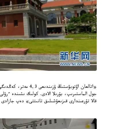
جول الماستىرىپ، بۇرىلا الادى. كولىك ىشىندە ءرۋل
قالا تۇرعىندارى قىزىعۋشىلىق تانىتتى» دەپ جازادى ات