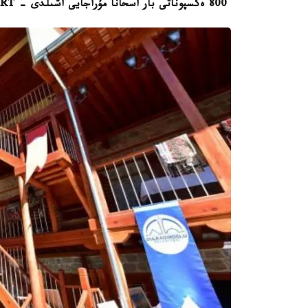
800 ەكسپوناتى بار اسحانا مۇراجايى اشىلدى - TRT