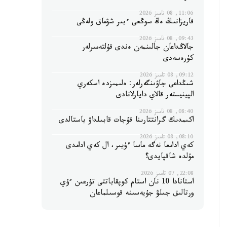
11:06, 08 تامىز 2026
فاريزانىڭ ەڭ سوڭعى ءبىر شۋماق ولەڭى
09:43, 08 تامىز 2026
جالاڭداعان جالىنمەن ەندى قۇلتەمىرلەر
كۇرەسەدى
09:12, 08 تامىز 2026
شىڭداعى جاۋىنگەرلەر: ەلىمىزدە اسكەري
الپينيستەر قالاي دايارلانادى
08:40, 08 تامىز 2026
اكىمدىك گرانتتارىنا قۇجات قابىلداۋ باستالدى
08:10, 08 تامىز 2026
كەي ادامعا نەگە ماسا ءۇيىر، ال كەي ادامدى
مۇلدە شاقپايدى؟
22:08, 07 تامىز 2026
استانادا 10 نان استام كوپقاباتتى تۇرعىن ءۇي
ورتالىق جىلۋ جۇيەسىنە قوسىلماعان