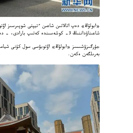
«ابولۇڭ» دەپ اتالاتىن شاعىن ءتيپتى شوپىرسىز اۆتو
شاعىناۋداننىڭ 3- كوشەسىندە كەتىپ بارادى، - دەپ حابارلايدى قىتايلىق People Daily اقپاراتتىق پورتالى.
جۇرگىزۋشىسىز «ابولۇڭ» اۆتوبۋسى سول كۇنى شيامىن 
بەرىلگەن ەكەن.