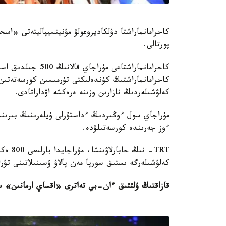
كاحرامانماراشتا دۋلكاديروعولۋ مۋنيتسيپاليتەتى «اسحا
پورتالى.
كاحرامانماراشتاعى م
كاحرامانماراشتىڭ كۇندەلىكتى تۇرمىسىن كورسەتەتىن ب
كەلۋشىلەردىڭ نازارىن وزىنە ەرەكشە اۋداراتادى.
مۇراجاي سول ءوڭىردىڭ ءداستۇرلى ۇيلەرىنىڭ بىرىندە
ءوز جەرىندە كورسەتىلۋدە.
TRT- نى
كەلۋشىلەرگە ىستىق سورپا مەن پالاۋ ۇسىنىلاتىنى تۋرا
قازاقتىڭ ۇلتتىق ءان-بي تەاترى «اقساي ارمانىن» 