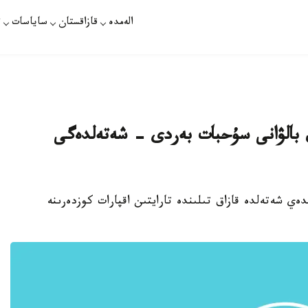
الەمدە
قازاقستان
ساياسات
ت
اق بالۋانى سۇحبات بەردى - شەتەلدەگى
ىدەي شەتەلدە قازاق تىلىندە تارايتىن اقپارات كوزدەرىنە