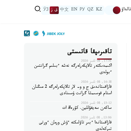
الداۋ
KZ
QZ
РУ
EN
中文
ق ز
ЎЗ
تاقىرىپقا قاتىستى
17:51, 08 تامىز 2026
اكىمدىكتەر تالاپكەرلەرگە نەشە ءبىلىم گرانتىن
ءبولدى
16:38, 08 تامىز 2026
قازاقستاندىق ج و و- لار تالاپكەرلەرگە 2 مىڭنان
استام قوسىمشا گرانت ۇسىنادى
15:12, 08 تامىز 2026
ساكەن سەيفۋللين. كۇرەڭ ات
13:06, 08 تامىز 2026
قازاقستاندا ءبىر تاۋلىكتە ءۇش ورمان ءورتى
تىركەلدى