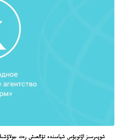
شوپىرسىز اۆتوبۋس شيامىندە تۇڭعىش رەت جولاۋشىلا