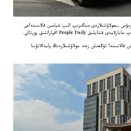
بۋس ــجولاۋشىلاردى مىنگىزىپ الىپ شيامىن قالاسىنداعى
قالاسىندا تۇڭعىش رەت جولاۋشىلاردىڭ پايدالانۋىنا