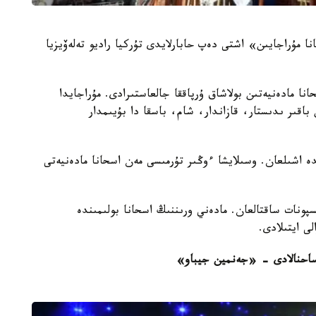
نا مۇراجايىن» اشتى دەپ حابارلايدى تۇركيا راديو تەلەۆيزيا
ۇراجاي قالانىڭ 500 جىلدىق اسحانا مادەنيەتىن بولاشاق ۇرپاققا جالعاستىرادى. مۇراجايدا
اقىر ىدىستار، قازاندار، شام، باسقا دا بۇيىمدار
 اشىلعان. وسىلايشا ءوڭىر تۇرمىسى مەن اسحانا مادەنيەتى
ڭ حابارلاۋىنشا، مۇراجايدا بارلىعى 800 ەكسپونات ساقتالعان. مادەني ورىننىڭ اسحانا بولىمىندە
لى ايتىلادى.
ساحنالادى - «جەنمين جيباو»