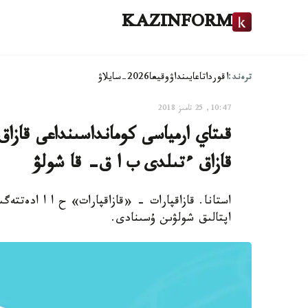
KAZINFORM
ترەند:
اقوردا
تاعايىنداۋ
وقيعا
2026-سايلاۋ
10:47, 25 تامىز 2018
قىتاي ارمياسى كومانداسىنداعى قاز
قازاق ءتىلدى ب ا ق- قا شولۋ
استانا. قازاقپارات - «قازاقپارات» ح ا ا ادەتتەگ
اپتالىق شولۋىن ۇسىنادى.