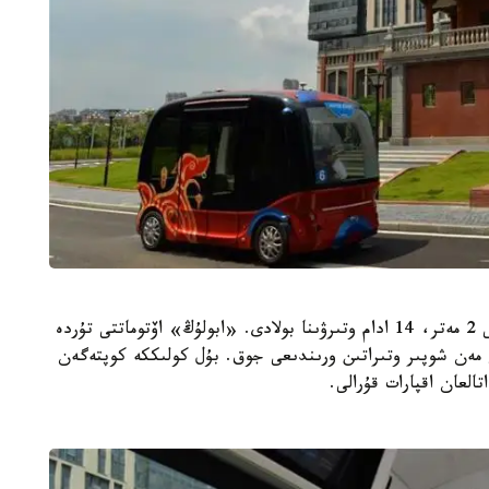
«اتالعان اۆتوبۋستىڭ ۇزىندىعى 4,3 مەتر، كەڭدىگى 2 مەتر، 14 ادام وتىرۋىنا بولادى. «ابولۇڭ» اۆتوماتتى تۇردە
ى مەن شوپىر وتىراتىن ورىندىعى جوق. بۇل كولىككە كوپتەگەن
العان اقپارات قۇرالى.