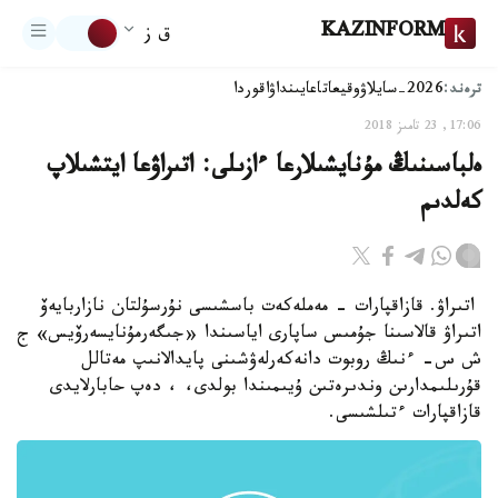
KAZINFORM
ق ز
ترەند:
2026-سايلاۋ
وقيعا
تاعايىنداۋ
اقوردا
17:06, 23 تامىز 2018
ەلباسىنىڭ مۇنايشىلارعا ءازىلى: اتىراۋعا ايتشىلاپ
كەلدىم
اتىراۋ. قازاقپارات - مەملەكەت باسشىسى نۇرسۇلتان نازاربايەۆ
اتىراۋ قالاسىنا جۇمىس ساپارى اياسىندا «جىگەرمۇنايسەرۆيس» ج
ش س- ءنىڭ روبوت دانەكەرلەۋشىنى پايدالانىپ مەتالل
قۇرىلىمدارىن وندىرەتىن ۇيىمىندا بولدى، ، دەپ حابارلايدى
قازاقپارات ءتىلشىسى.