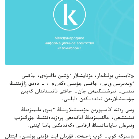
«تابىستى بولىڭدار، مۇنايشىلار ءۇشىن ماڭىزدى، جاقسى
ءوندىرىس ورنى، جاقسى جۇمىس ەكەن» ، - دەدى زاۋىتتىڭ
تىنىس- تىرشىلىگىمەن جان- جاقتى تانىسقاننان كەيىن
جۇمىسشىلارمەن تىلدەسكەن ەلباسى.
وسى رەتتە كاسىپورىن جۇمىسشىلارىنىڭ ءبىرى ەلىمىزدىڭ
تىنىشتىعى، حالقىمىزدىڭ اماندىعى پرەزيدەنتتىڭ جۇرگىزىپ
وتىرعان ساياساتىنىڭ ارقاسى ەكەندىگىن باسا ايتتى.
«سىزگە كوپ- كوپ راحمەت. قۇربان ايت قۇتتى بولسىن، ايتتان