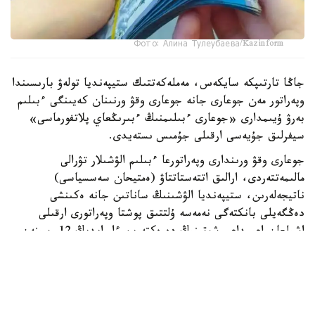
Фото: Алина Тулеубаева/Kazinform
جاڭا تارتىپكە سايكەس، مەملەكەتتىك ستيپەنديا تولەۋ بارىسىندا
وپەراتور مەن جوعارى جانە جوعارى وقۋ ورنىنان كەيىنگى ءبىلىم
بەرۋ ۇيىمدارى «جوعارى ءبىلىمنىڭ ءبىرىڭعاي پلاتفورماسى»
سيفرلىق جۇيەسى ارقىلى جۇمىس ىستەيدى.
جوعارى وقۋ ورىندارى وپەراتورعا ءبىلىم الۋشىلار تۋرالى
مالىمەتتەردى، ارالىق اتتەستاتتاۋ (ەمتيحان سەسسياسى)
ناتيجەلەرىن، ستيپەنديا الۋشىنىڭ ساناتىن جانە ەكىنشى
دەڭگەيلى بانكتەگى نەمەسە ۇلتتىق پوشتا وپەراتورى ارقىلى
اشىلعان اعىمداعى شوتىنىڭ دەرەكتەرىن ءار ايدىڭ 12-سىنەن
كەشىكتىرمەي جىبەرۋى ءتيىس.
ەگەر ايدىڭ 12- ءسى دەمالىس كۇنىنە سايكەس كەلسە، قۇجات
تاپسىرۋ مەرزىمى ودان كەيىنگى العاشقى جۇمىس كۇنىنە
اۋىستىرىلادى.