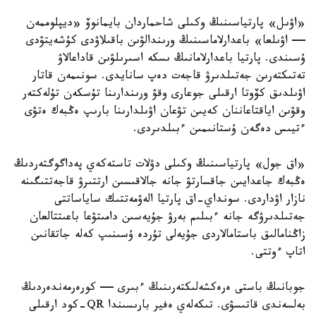
«اۋىل» پارتياسىنىڭ وكىلى شاحماردان بايمانوۆ «ديپلوممەن
— اۋىلعا» باعدارلاماسىنىڭ ورىندالۋىن باقىلاۋدى كۇشەيتۋدى
ۇسىندى. پارتيا باعدارلامانىڭ ىسكە اسىرىلۋىن قاداعالاۋ
تەتىكتەرىن جەتىلدىرۋ قاجەت دەپ سانايدى. سونىمەن قاتار
اۋىلدىق كۆوتا ارقىلى جوعارى وقۋ ورىندارىنا تۇسكەن تۇلەكتەر
وقۋىن اياقتاعاننان كەيىن تۋعان اۋىلدارىنا بارىپ ەڭبەك ەتۋى
ءتيىس دەگەن ۇستانىمىن ءبىلدىردى.
«اق جول» پارتياسىنىڭ وكىلى دۋلات تاستەكەي پەداگوگتەردىڭ
ەڭبەك جاعدايىن جاقسارتۋ جانە جالاقىسىن ارتتىرۋ قاجەتتىگىنە
نازار اۋداردى. سونداي-اق پارتيا الەۋمەتتىك ساياساتتى
جەتىلدىرۋگە جانە ءبىلىم بەرۋ جۇيەسىن دامىتۋعا باعىتتالعان
زاڭنامالىق باستامالاردى جۇيەلى تۇردە ۇسىنىپ كەلە جاتقانىن
اتاپ ءوتتى.
جوبانىڭ باستى ەرەكشەلىكتەرىنىڭ ءبىرى — كورەرمەندەردىڭ
بەلسەندى قاتىسۋى. تىكەلەي ەفير بارىسىندا QR-كود ارقىلى