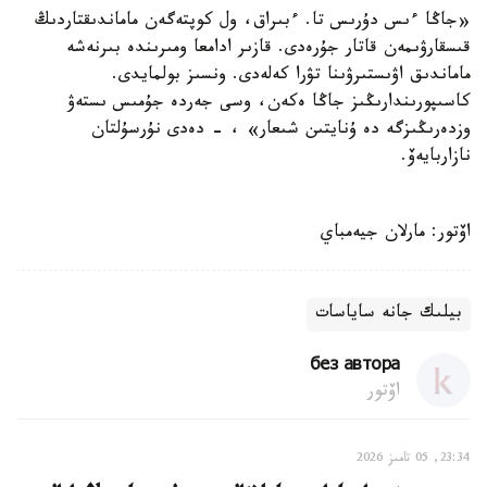
«جاڭا ءىس دۇرىس تا. ءبىراق، ول كوپتەگەن ماماندىقتاردىڭ
قىسقارۋىمەن قاتار جۇرەدى. قازىر ادامعا ومىرىندە بىرنەشە
ماماندىق اۋىستىرۋىنا تۋرا كەلەدى. ونسىز بولمايدى.
كاسىپورىندارىڭىز جاڭا ەكەن، وسى جەردە جۇمىس ىستەۋ
وزدەرىڭىزگە دە ۇنايتىن شىعار» ، - دەدى نۇرسۇلتان
نازاربايەۆ.
اۆتور: مارلان جيەمباي
بيلىك جانە ساياسات
без автора
اۆتور
23:34, 05 تامىز 2026