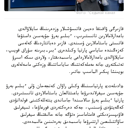
Фото: "Седьмой канал"
قازىرگى ۋاقىتقا دەيىن قاتىسۋشىلار وزدەرىنىڭ سايلاۋالدى
باعدارلامالارىن تانىستىرىپ، ءبىلىم بەرۋ جۇيەسىن دامىتۋعا
قاتىستى باستامالارىن ۇسىندى. قازىر دەباتتاردىڭ كەلەسى
كەزەڭىندە ساياسي پارتيا وكىلدەرى ءبىر-بىرىنە سۇراق قويىپ،
سايلاۋالدى باعدارلامالارداعى باسىمدىقتار، ولاردى ىسكە اسىرۋ
تەتىكتەرى جانە مەملەكەتتىك ساياساتتىڭ وزەكتى ماسەلەلەرى
بويىنشا پىكىر الماسىپ جاتىر.
«ادىلەت» پارتياسىنىڭ وكىلى راۋان كەنجەحان ۇلى ءبىلىم بەرۋ
جۇيەسىن سيفرلاندىرۋعا باعىتتالعان باستامالاردى تانىستىردى.
پارتيا ءبىلىم بەرۋ سالاسىندا جاساندى ينتەللەكتىنى قولدانۋدى
كەڭەيتۋدى ۇسىنىپ، جەكە دەرەكتەردى قورعاۋعا، تسيفرلىق
قاۋىپسىزدىكتى قامتاماسىز ەتۋگە جانە حالىقتىڭ سيفرلىق
ساۋاتتىلىعىن ارتتىرۋعا باسىمدىق بەرەتىنىن مالىمدەدى.