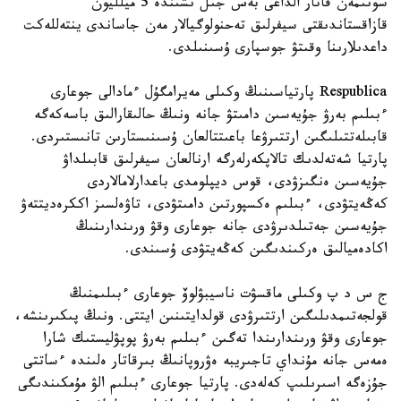
سونىمەن قاتار الداعى بەس جىل ىشىندە 5 ميلليون
قازاقستاندىقتى سيفرلىق تەحنولوگيالار مەن جاساندى ينتەللەكت
داعدىلارىنا وقىتۋ جوسپارى ۇسىنىلدى.
Respublica پارتياسىنىڭ وكىلى مەيرامگۇل ءمادالى جوعارى
ءبىلىم بەرۋ جۇيەسىن دامىتۋ جانە ونىڭ حالىقارالىق باسەكەگە
قابىلەتتىلىگىن ارتتىرۋعا باعىتتالعان ۇسىنىستارىن تانىستىردى.
پارتيا شەتەلدىك تالاپكەرلەرگە ارنالعان سيفرلىق قابىلداۋ
جۇيەسىن ەنگىزۋدى، قوس ديپلومدى باعدارلامالاردى
كەڭەيتۋدى، ءبىلىم ەكسپورتىن دامىتۋدى، تاۋەلسىز اككرەديتتەۋ
جۇيەسىن جەتىلدىرۋدى جانە جوعارى وقۋ ورىندارىنىڭ
اكادەميالىق ەركىندىگىن كەڭەيتۋدى ۇسىندى.
ج س د پ وكىلى ماقسۋت ناسيبۋلوۆ جوعارى ءبىلىمنىڭ
قولجەتىمدىلىگىن ارتتىرۋدى قولدايتىنىن ايتتى. ونىڭ پىكىرىنشە،
جوعارى وقۋ ورىندارىندا تەگىن ءبىلىم بەرۋ پوپۋليستىك شارا
ەمەس جانە مۇنداي تاجىريبە ەۋروپانىڭ بىرقاتار ەلىندە ءساتتى
جۇزەگە اسىرىلىپ كەلەدى. پارتيا جوعارى ءبىلىم الۋ مۇمكىندىگى