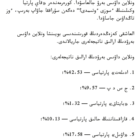
ونلاين داۋىس بەرۋ جالعاسۋدا. كورەرمەندەر «قاي پارتيا
وكىلىنىڭ ءسوزى ءوتىمدى؟“ دەگەن سۇراققا جاۋاپ بەرىپ، ءوز
تاڭداۋىن جاساۋدا.
العاشقى كەزەڭدەردىڭ قورىتىندىسى بويىنشا ونلاين داۋىس
بەرۋدىڭ ارالىق ناتيجەلەرى جاريالاندى.
ونلاين داۋىس بەرۋدىڭ ارالىق ناتيجەلەرى:
1. ادىلەت» پارتياسى — 42،53%؛
2. ج س د پ — 9،57%؛
3. «بايتاق» پارتياسى — 1،32%؛
4. قازاقستاننىڭ حالىق پارتياسى — 10،13%؛
5. «اۋىل» پارتياسى — 17،58%؛