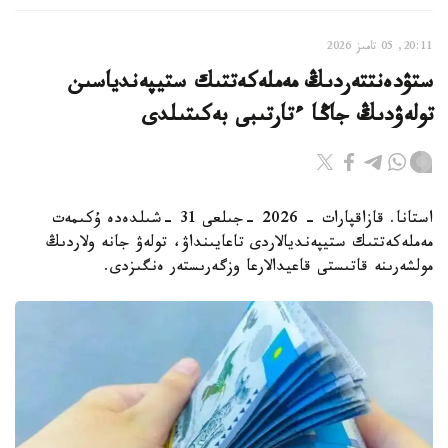
20:11, 05 تامىز 2026
ستۋدەنتتەردىڭ مەملەكەتتىك ستيپەندياسىن
تولەۋدىڭ جاڭا ءتارتىبى بەكىتىلدى
استانا. قازاقپارات - 2026 -جىلعى 31 -شىلدەدە ۇكىمەت
مەملەكەتتىك ستيپەنديالاردى تاعايىنداۋ، تولەۋ جانە ولاردىڭ
مولشەرىنە قاتىستى قاعيدالارعا وزگەرىستەر ەنگىزدى.