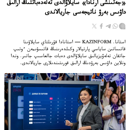
«جەتىنشى ارنادا» سايلاۋالدى تەلەدەباتتىڭ ارالىق
داۋىس بەرۋ ناتيجەسى جاريالاندى
استانا. KAZINFORM — استانادا قۇرىلتاي سايلاۋىنا
قاتىساتىن ساياسي پارتيالار وكىلدەرىنىڭ قاتىسۋىمەن ءوتىپ
جاتقان تەلەۆيزيالىق سايلاۋالدى دەبات جالعاسىپ جاتىر. وندا
ونلاين داۋىس بەرۋدىڭ ارالىق قورىتىندىلارى جاريالاندى.