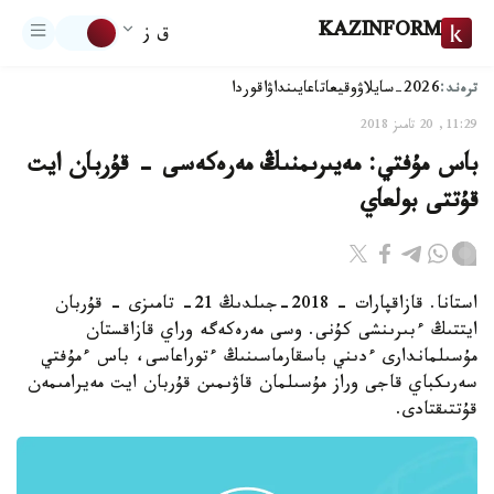
KAZINFORM
ق ز
ترەند:
2026-سايلاۋ
وقيعا
تاعايىنداۋ
اقوردا
11:29, 20 تامىز 2018
باس مۇفتي: مەيىرىمنىڭ مەرەكەسى - قۇربان ايت
قۇتتى بولعاي
استانا. قازاقپارات - 2018-جىلدىڭ 21- تامىزى - قۇربان
ايتتىڭ ءبىرىنشى كۇنى. وسى مەرەكەگە وراي قازاقستان
مۇسىلماندارى ءدىني باسقارماسىنىڭ ءتوراعاسى، باس ءمۇفتي
سەرىكباي قاجى وراز مۇسىلمان قاۋىمىن قۇربان ايت مەيرامىمەن
قۇتتىقتادى.