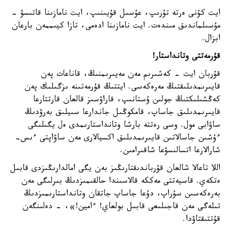
ايت كۇنى ەرتە تۇرىپ، عۇسىل قۇيىنىپ، ايت نامازىنا قاتىسۋ -
مۇسىلماندىق مىندەت. ايت نامازىنا ادەمى، تازا كيىممەن بارعان
ابزال.
قۇرمەتتى وتانداستار!
قۇربان ايت - كەشىرىم مەن مەيىرىمنىڭ، قاناعات پەن
قايىرىمدىلىقتىڭ مەرەكەسى. ايتتىڭ قۇرمەتىنە ىزگىلىك پەن
كەڭشىلىكتىڭ جولىن ۇستانىپ، قاراۋسىز قالعان قارتتارعا
قايىرىمدىلىق جاساپ، قامكوڭىل جاندارعا سىيلىق بەرۋدىڭ
ساۋابى مول. وسى رەتتە بارشا وتانداستارىمدى ەل يگىلىگى
ءۇشىن جاسالاتىن قايىرىمدىلىق اكسيالارى مەن ساۋاپتى ءىس-
شارالارعا اتسالىسۋعا شاقىرامىن.
اللا تاعالا شالعان قۇرباندىقتارىڭىز بەن يگى امالدارىڭىزدى قابىل
ەتكەي. قاسيەتتى مەككە قالاسىندا حالقىمىزدىڭ بىرلىگى مەن
بەرەكەسىن سۇراپ، دۇعا جاساپ جاتقان وتانداستارىمىزدىڭ
تىلەگى مەن قاجىلىعى قابىل بولعاي! ءامين!»، - دەلىنگەن
قۇتتىقتاۋدا.