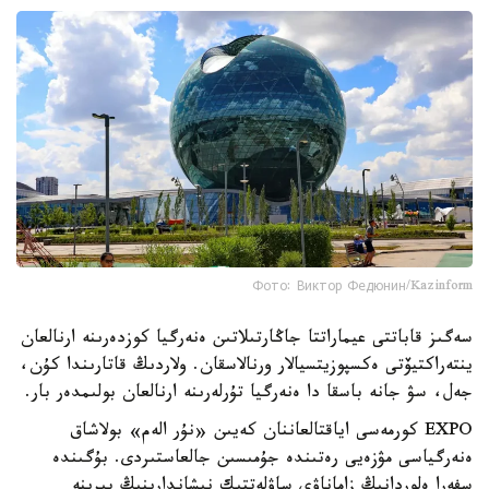
Фото: Виктор Федюнин/Kazinform
سەگىز قاباتتى عيماراتتا جاڭارتىلاتىن ەنەرگيا كوزدەرىنە ارنالعان
ينتەراكتيۆتى ەكسپوزيتسيالار ورنالاسقان. ولاردىڭ قاتارىندا كۇن،
جەل، سۋ جانە باسقا دا ەنەرگيا تۇرلەرىنە ارنالعان بولىمدەر بار.
EXPO كورمەسى اياقتالعاننان كەيىن «نۇر الەم» بولاشاق
ەنەرگياسى مۋزەيى رەتىندە جۇمىسىن جالعاستىردى. بۇگىندە
سفەرا ەلوردانىڭ زاماناۋي ساۋلەتتىك نىشاندارىنىڭ بىرىنە