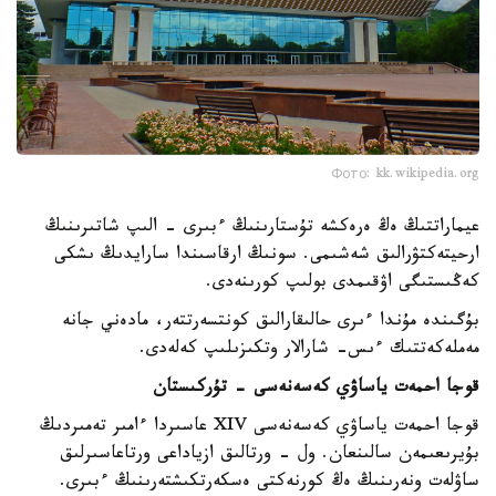
Фото: kk.wikipedia.org
عيماراتتىڭ ەڭ ەرەكشە تۇستارىنىڭ ءبىرى - الىپ شاتىرىنىڭ
ارحيتەكتۋرالىق شەشىمى. سونىڭ ارقاسىندا سارايدىڭ ىشكى
كەڭىستىگى اۋقىمدى بولىپ كورىنەدى.
بۇگىندە مۇندا ءىرى حالىقارالىق كونتسەرتتەر، مادەني جانە
مەملەكەتتىك ءىس- شارالار وتكىزىلىپ كەلەدى.
قوجا احمەت ياساۋي كەسەنەسى - تۇركىستان
قوجا احمەت ياساۋي كەسەنەسى XIV عاسىردا ءامىر تەمىردىڭ
بۇيرىعىمەن سالىنعان. ول - ورتالىق ازياداعى ورتاعاسىرلىق
ساۋلەت ونەرىنىڭ ەڭ كورنەكتى ەسكەرتكىشتەرىنىڭ ءبىرى.