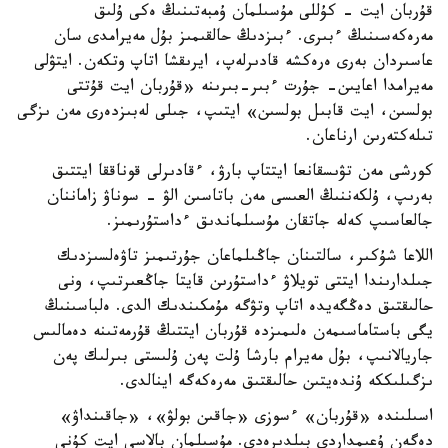
قۇربان ايت - كۇللى مۇسىلمان ۇمبەتىنىڭ ەكى ۇلىق
مەرەكەسىنىڭ ءبىرى. ءبىزدىڭ حالقىمىز بۇل مەيرامدى سان
عاسىردان بەرى ەرەكشە قادىرلەپ، ايرىقشا اتاپ وتكەن. ايتۋلى
مەيرامدا اعايىن- جۇرت ءبىر-بىرىنە «قۇربان ايت قۇتتى
بولسىن، ايت قابىل بولسىن» ايتىپ، جىلى لەبىزدەرى مەن ىزگى
تىلەكتەرىن ارناعان.
كورشى مەن تۋىسقانعا ايتتاپ بارۋ، ءقادىرلى قوناققا ايتتىق
بەرىپ، ۇلكەننىڭ العىسى مەن باتاسىن الۋ - سوناۋ زاماننان
جالعاسىپ كەلە جاتقان مۇسىلماندىق ءداستۇرىمىز.
اللاعا شۇكىر، سالتىنان جاڭىلماعان جۇرتىمىز تاۋەلسىزدىك
جىلدارىندا ايتتى تويلاۋ ءداستۇرىن قايتا جاڭعىرتىپ، ونى
حالىقتىق دەڭگەيدە اتاپ وتۋگە مۇمكىندىك الدى. ەلباسىنىڭ
يگى باستاماسىمەن ەلىمىزدە قۇربان ايتتىڭ قۇرمەتىنە دەمالىس
جاريالانىپ، بۇل مەيرام بارشا ۇلت پەن ۇلىستى بىرلىك پەن
ىزگىلىككە ۇندەيتىن حالىقتىق مەرەكەگە اينالدى.
اسىلىندە «قۇربان» ءسوزى «جاقىن بولۋ»، «جاقىنداۋ»
دەگەن ۇعىمداردى بىلدىرەدى. مۇسىلمان بالاسى ايت كۇنى