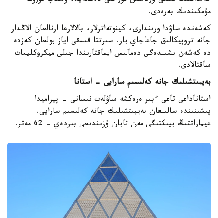
كەشەننىڭ ىشكى ورتاسىن تۇراقتى دەڭگەيدە ۇستاپ تۇرۋعا
مۇمكىندىك بەرەدى.
كەشەندە ساۋدا ورىندارى، كينوتەاترلار، بالالارعا ارنالعان الاڭدار
جانە تروپيكالىق جاعاجاي بار. سىرتتا قىسقى اياز بولعان كەزدە
دە كەشەن ىشىندەگى دەمالىس ايماقتارىندا جىلى ميكروكليمات
ساقتالادى.
بەيبىتشىلىك جانە كەلىسىم سارايى - استانا
استاناداعى تاعى ءبىر ەرەكشە ساۋلەت نىسانى - پيراميدا
پىشىنىندە سالىنعان بەيبىتشىلىك جانە كەلىسىم سارايى.
عيماراتتىڭ بيىكتىگى مەن تابان ۇزىندىعى بىردەي - 62 مەتر.