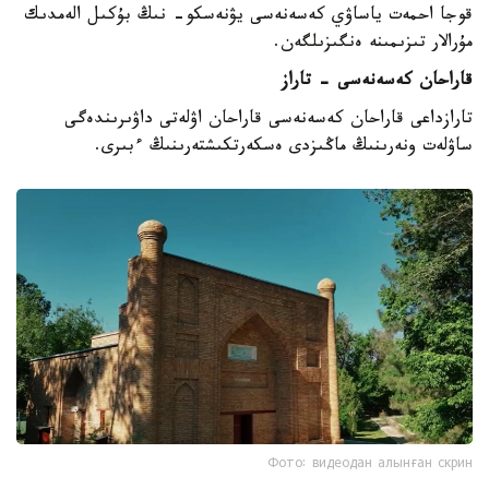
قوجا احمەت ياساۋي كەسەنەسى يۋنەسكو- نىڭ بۇكىل الەمدىك
مۇرالار تىزىمىنە ەنگىزىلگەن.
قاراحان كەسەنەسى - تاراز
تارازداعى قاراحان كەسەنەسى قاراحان اۋلەتى داۋىرىندەگى
ساۋلەت ونەرىنىڭ ماڭىزدى ەسكەرتكىشتەرىنىڭ ءبىرى.
Фото: видеодан алынған скрин