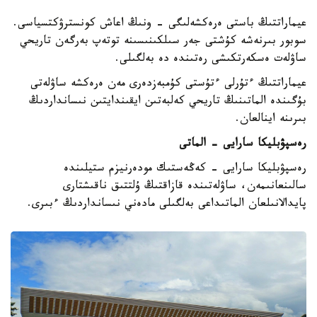
عيماراتتىڭ باستى ەرەكشەلىگى - ونىڭ اعاش كونسترۋكتسياسى.
سوبور بىرنەشە كۇشتى جەر سىلكىنىسىنە توتەپ بەرگەن تاريحي
ساۋلەت ەسكەرتكىشى رەتىندە دە بەلگىلى.
عيماراتتىڭ ءتۇرلى ءتۇستى كۇمبەزدەرى مەن ەرەكشە ساۋلەتى
بۇگىندە الماتىنىڭ تاريحي كەلبەتىن ايقىندايتىن نىسانداردىڭ
بىرىنە اينالعان.
رەسپۋبليكا سارايى - الماتى
رەسپۋبليكا سارايى - كەڭەستىك مودەرنيزم ستيلىندە
سالىنعانىمەن، ساۋلەتىندە قازاقتىڭ ۇلتتىق ناقىشتارى
پايدالانىلعان الماتىداعى بەلگىلى مادەني نىسانداردىڭ ءبىرى.