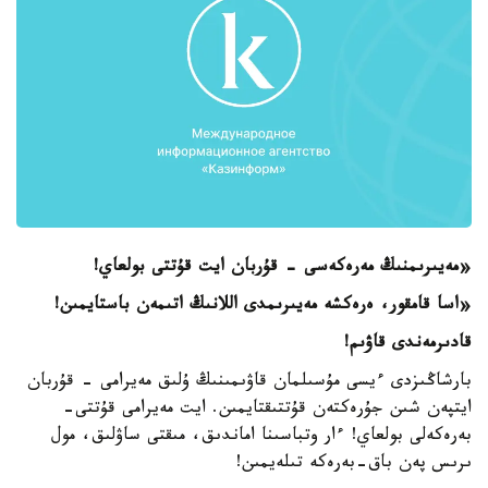
«مەيىرىمنىڭ مەرەكەسى - قۇربان ايت قۇتتى بولعاي!
«اسا قامقور، ەرەكشە مەيىرىمدى اللانىڭ اتىمەن باستايمىن!
قادىرمەندى قاۋىم!
بارشاڭىزدى ءيسى مۇسىلمان قاۋىمىنىڭ ۇلىق مەيرامى - قۇربان
ايتپەن شىن جۇرەكتەن قۇتتىقتايمىن. ايت مەيرامى قۇتتى-
بەرەكەلى بولعاي! ءار وتباسىنا اماندىق، مىقتى ساۋلىق، مول
ىرىس پەن باق-بەرەكە تىلەيمىن!