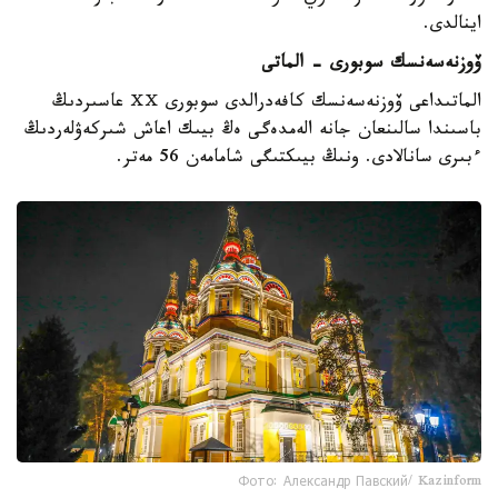
اينالدى.
ۆوزنەسەنسك سوبورى - الماتى
الماتىداعى ۆوزنەسەنسك كافەدرالدى سوبورى ⅩⅩ عاسىردىڭ
باسىندا سالىنعان جانە الەمدەگى ەڭ بيىك اعاش شىركەۋلەردىڭ
ءبىرى سانالادى. ونىڭ بيىكتىگى شامامەن 56 مەتر.
Фото: Александр Павский/ Kazinform