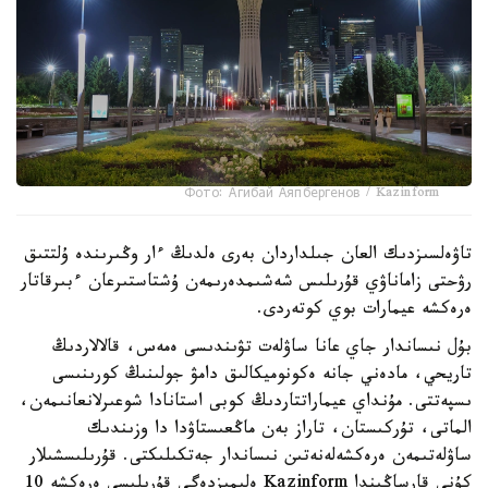
Фото: Агибай Аяпбергенов / Kazinform
تاۋەلسىزدىك العان جىلداردان بەرى ەلدىڭ ءار وڭىرىندە ۇلتتىق
رۋحتى زاماناۋي قۇرىلىس شەشىمدەرىمەن ۇشتاستىرعان ءبىرقاتار
ەرەكشە عيمارات بوي كوتەردى.
بۇل نىساندار جاي عانا ساۋلەت تۋىندىسى ەمەس، قالالاردىڭ
تاريحي، مادەني جانە ەكونوميكالىق دامۋ جولىنىڭ كورىنىسى
ىسپەتتى. مۇنداي عيماراتتاردىڭ كوبى استانادا شوعىرلانعانىمەن،
الماتى، تۇركىستان، تاراز بەن ماڭعىستاۋدا دا وزىندىك
ساۋلەتىمەن ەرەكشەلەنەتىن نىساندار جەتكىلىكتى. قۇرىلىسشىلار
كۇنى قارساڭىندا Kazinform ەلىمىزدەگى قۇرىلىسى ەرەكشە 10