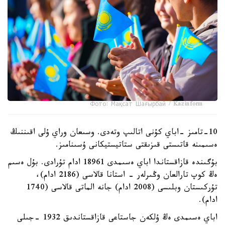
Фото: Мақсат Шағырбай / Kazinform
10-تامىز -اباي كۇنى اتالىپ وتەدى. وسىعان وراي ۇلى اقىننىڭ
ەسىمىنە قاتىستى قىزىقتى ستاتيستيكانى ۇسىنامىز.
بۇگىندە قازاقستاندا اباي ەسىمدى 18961 ادام تۇرادى. بۇل ەسىم
ەڭ كوپ تارالعان وڭىرلەر - استانا قالاسى (2186 ادام)،
تۇركىستان وبلىسى (2008 ادام) جانە الماتى قالاسى (1740
ادام).
اباي ەسىمدى ەڭ ۇلكەن جاستاعى قازاقستاندىق 1932 -جىلى