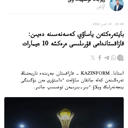
ريزابەك نۇسىپبەك ۇلى
اۆتور
10:40, 10 تامىز 2026
بايتەرەكتەن ياساۋي كەسەنەسىنە دەيىن:
قازاقستانداعى قۇرىلىسى ەرەكشە 10 عيمارات
استانا. KAZINFORM - قازاقستان جەرىندە تاريحتىڭ
تەرەڭىنەن كەلە جاتقان ساۋلەت ءداستۇرى مەن بۇگىنگى
ينجەنەرلىك ويلاۋ ءبىر-بىرىمەن توعىسىپ جاتىر.