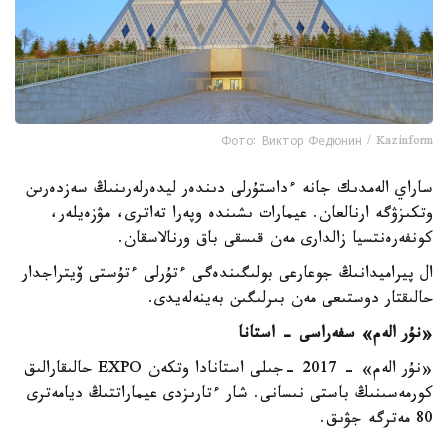
Фото: Виктор Федюнин / Kazinform
ساراي الەمدىك جانە ءداستۇرلى دىندەر ليدەرلەرىنىڭ سەزدەرىن
وتكىزۋگە ارنالعان. عيمارات ىشىندە وپەرا تەاترى، مۋزەيلەر،
كونفەرەنتسيا زالدارى مەن قىسقى باق ورنالاسقان.
ال پيراميدانىڭ جوعارعى بولىگىندەگى ءتۇرلى ءتۇستى ۆيتراجدار
حالىقتار دوستىعى مەن بىرلىگىن بەينەلەيدى.
«نۇر الەم» سفەراسى - استانا
«نۇر الەم» - 2017 -جىلى استانادا وتكەن EXPO حالىقارالىق
كورمەسىنىڭ باستى نىسانى. شار ءتارىزدى عيماراتتىڭ ديامەترى
80 مەترگە جۋىق.