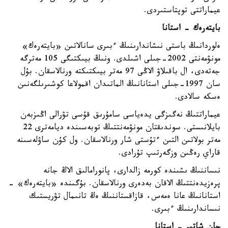
عيماراتتى توپتاستىردى.
بايتەرەك - استانا
ەلوردانىڭ باستى نىشاندارىنىڭ ءبىرى سانالاتىن «بايتەرەك»
مونۋمەنتى 2002-جىلى اشىلدى. ونىڭ بيىكتىگى 105 مەترگە
جەتەدى، ال باقىلاۋ الاڭى 97 مەتر بيىكتىكتە ورنالاسقان. بۇل
سان 1997-جىلى استانانىڭ الماتىدان اقمولاعا كوشىرىلگەنىن
ەسكە سالادى.
عيماراتتىڭ نەگىزگى يدەياسى سامۇرىق قۇسى تۋرالى اڭىزبەن
بايلانىستى. سوندىقتان مونۋمەنتتىڭ توبەسىندە ديامەترى 22
مەتر بولاتىن التىن ءتۇستى شار ورنالاسقان. ول كۇن ساۋلەسىنە
قاراي رەڭىن وزگەرتىپ تۇرادى.
نىساننىڭ ىشىندە كورمە زالدارى، پانورامالىق الاڭ جانە
پرەزيدەنتتىڭ الاقان بەدەرى ورنالاسقان. بۇگىندە «بايتەرەك» -
استانانىڭ عانا ەمەس، قازاقستاننىڭ ەڭ تانىمال تۋريستىك
نىساندارىنىڭ ءبىرى.
حان شاتىر - استانا