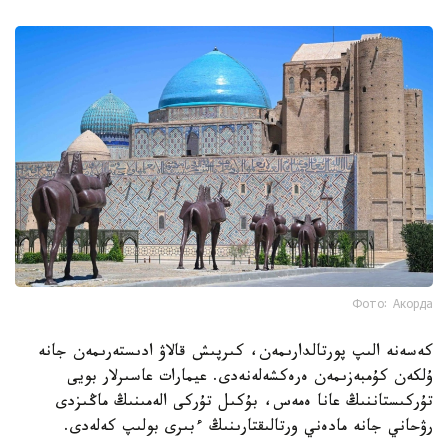
Фото: Акорда
كەسەنە الىپ پورتالدارىمەن، كىرپىش قالاۋ ادىستەرىمەن جانە
ۇلكەن كۇمبەزىمەن ەرەكشەلەنەدى. عيمارات عاسىرلار بويى
تۇركىستاننىڭ عانا ەمەس، بۇكىل تۇركى الەمىنىڭ ماڭىزدى
رۋحاني جانە مادەني ورتالىقتارىنىڭ ءبىرى بولىپ كەلەدى.