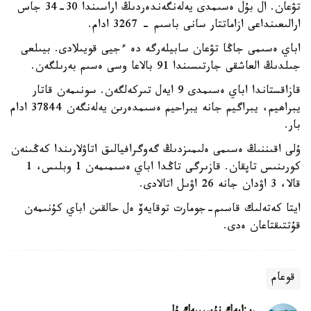
تۋعان. ال بۇل ەسىمدى يەلەنگەندەردىڭ اراسىندا 30-34 جاس
ارالىعىنداعى ازاماتتار سانى باسىم - 3267 ادام.
اباي ەسىمى جاڭا تۋعان سابيلەرگە دە ءجيى قويىلادى. بيىلعى
جىلدىڭ العاشقى جارتىسىندا 91 بالاعا وسى ەسىم بەرىلگەن.
قازاقستاندا اباي ەسىمدى 9 ايەل تىركەلگەن. سونىمەن قاتار
يبراھيم، يبراگيم جانە يبراحيم ەسىمدەرىن يەلەنگەن 37844 ادام
بار.
ۇلى اقىننىڭ ەسىمى ەلىمىزدىڭ گەوگرافيالىق اتاۋلارىندا كەڭىنەن
كورىنىس تاپقان. قازىرگى تاڭدا اباي ەسىمىمەن 1 وبلىس، 1
قالا، 3 اۋدان جانە 26 اۋىل اتالادى.
ايتا كەتەلىك قاسىم-جومارت توقايەۆ ەل حالقىن اباي كۇنىمەن
قۇتتىقتاعان ەدى.
قوعام