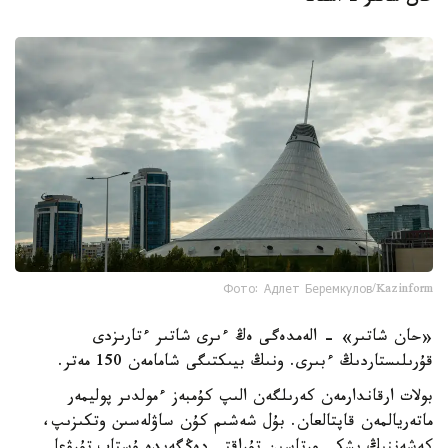
Фото: Адлет Беремкулов/Kazinform
«حان شاتىر» - الەمدەگى ەڭ ءىرى شاتىر ءتارىزدى
قۇرىلىستاردىڭ ءبىرى. ونىڭ بيىكتىگى شامامەن 150 مەتر.
بولات ارقاندارمەن كەرىلگەن الىپ كۇمبەز ءمولدىر پوليمەر
ماتەريالمەن قاپتالعان. بۇل شەشىم كۇن ساۋلەسىن وتكىزىپ،