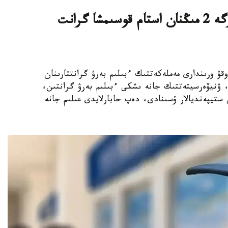
قازاقستاندىق ج و و- لار تالاپكەرلەرگە 2 مىڭنان استام قوسىمشا گرانت
ىڭ جوعارى وقۋ ورىندارى مەملەكەتتىك ءبىلىم بەرۋ گرانتتارىنان
استام رەكتورلىق، ۋنيۆەرسيتەتتىك جانە ىشكى ءبىلىم بەرۋ گرانتىن،
ستيپەنديالار ۇسىنادى، دەپ حابارلايدى عىلىم جانە