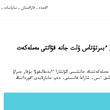
الەمدە
قازاقستان
ساياسات
ت
عان ءبىرتۇتاس ۇلت جانە قۋاتتى مەملەكەت
 مەملەكەتتىك حاتشىسى گۇلشارا ءابدىقالىقوۆا بۇقار جىراۋ
العان مەرەيتويلىق ءىس- شاراعا قاتىستى، دەپ حابارلايدى اقوردانىڭ