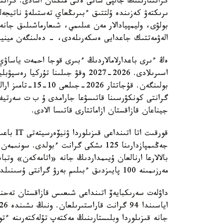
گرانتتارىنىڭ جالپى سانى ەكى مىڭنان اسادى. گرانتت
ىرىكتەۋ كەزىندە ۇلتتىق ءبىرىڭعاي تەستىلەۋ ناتيجە
بولۋى، وليمپيادالار مەن عىلىمي، شىعارماشىلىق جان
الەۋمەتتىك جاعدايى ەسكەرىلەدى، - دەلىنگەن مينيس
ەڭ ءىرى باعدارلامالاردىڭ ءبىرى قوجا احمەت ياساۋي
بولىنگەن. قۇجاتت
گرانتى كونكۋرسىنا قاتىسۋعا جارامدى ۇ ب ت سەرتيف
جيناعان قازاقستان ازاماتتارى قاتىسا الادى.
قورقىت ات
جەڭىمپازدارىنا 125 ىشكى گرانت ءبولدى. 
بالالارعا ارنالعان ۇيىمداردىڭ جانە «اتامەكەن» وتبا
مەرزىمىنە 100 پايىزدىق ءبىلىم بەرۋ گرانتى ۇسىنىلدى.
داۋلەت سەرىكبايەۆ اتىنداعى شىعىس قازاقستان تەحنيك