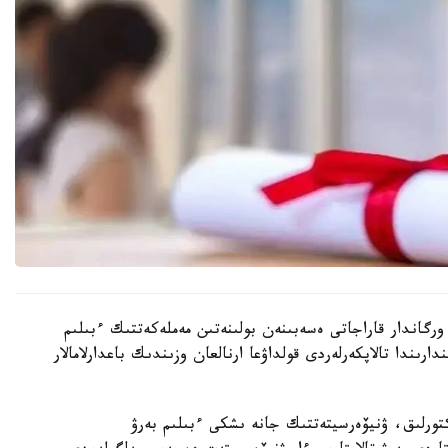
رگاندار قاراجاتى ەسەبىنەن بولىنەتىن مەملەكەتتىك ءبىلىم
رىندا تالاپكەرلەردى قولداۋعا ارنالعان وزىندىك باعدارلامالار
رەكتورلىق، ۋنيۆەرسيتەتتىك جانە ىشكى ءبىلىم بەرۋ