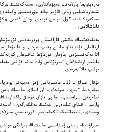
مەرەيتويعا پارلامەنت دەپۋتاتتارى، مەملەكەتتىك ورگا
شىعارماشىلىق زيالى قاۋىم جانە جۇرتشىلىق وكىلدەرى
ەسكەرتكىشىنە گۇل شوعىن قويدى. ودان كەيىن «كۇمى
تاماشالادى.
مەملەكەتتىك حاتشى قازاقستان پرەزيدەنتى نۇرسۇلتان 
ارنالعان قۇتتىقتاۋ حاتىن وقىپ بەردى. وندا بۇقار ج
اتا مەكەنىمىزدى جاۋدان قورعاۋعا شاقىرعان كورنەكتى
بابامىز ارمانداعان ءبىرتۇتاس ۇلت جانە قۋاتتى مەمل
بولىپ قالا بەرەدى.
بۇقار جىراۋ - 18- عاسىرداعى اۋىز ادەبي
بيلەردىڭ ءبىرى، سونداي- اق ابىلاي حاننىڭ باس ك
بيلەرمەن بىرلەسىپ، جالپى قازاق قۇقىق زاڭدارىنىڭ
پارسى، قىتاي تىلدەرىن جەتىك مەڭگەرگەن، ادىلەتت
ۇستادى، تابيعاتتىڭ تاڭعاجايىپ كورىنىسىن جىرلادى
جىراۋدىڭ باستى ۇستانىمى حالىقتىڭ بىرلىگى بولدى.