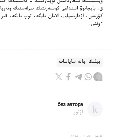
وبلىسىنىڭ شىعارماشىل توپتارىنىڭ - تاتتىمبەت اتىن
ق. بايجانوۆ اتىنداعى كونسەرتتىك بىرلەستىك ونەرپ
كۇرەس، اۋدارىسپاق، الامان بايگە، توپ بايگە، قىز ق
ءوتتى.
بيلىك جانە ساياسات
без автора
اۆتور