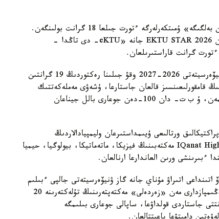
«اقىلدى Awards 2026» كونكۋرسى بويىنشا «التىن بەلگىگە» ۇمىتكەرلەرگە ءتورت جىلعا 18 گرانت بولىنگەن.
قىرعىز رەسپۋبليكاسىنىڭ مەكتەپ تۇلەكتەرىنە ارنالعان EKTU STAR 2026 جانە «eKTU- دى تاڭدا -
 ءتورت گرانت قاراستىرىلعان.
ءابىلقاس ساعىنوۆ اتىنداعى قاراعاندى تەحنيكالىق ۋنيۆەرسيتەتى 2026-2027 وقۋ جىلىنا رەكتوردىڭ 19 گرانتىن
نىڭ قامقورلىعىنسىز قالعان جاستارعا، ۇشەۋى مەملەكەتتىك
ءبىلىم بەرۋ گرانتى كونكۋرسىندا جەڭىمپاز بولماعانىمەن، ۇ ب ت- دان 100-دەن جوعارى بالل جيناعان
اكتيكالىق ورتالىعى ۇيىمداستىرعان وليمپيادالاردىڭ
جەڭىمپازدارىنا، بەس گرانت IQanat High School of Burabay مەكتەبىنىڭ فيزيكا، ماتەماتيكا، بيولوگيا، حيميا
دا ءبىرىنشى ورىن العاندارعا ارنالعان.
ۆ اتىنداعى اتىراۋ مۇناي جانە گاز ۋنيۆەرسيتەتى جالپى ءبىلىم
بەرەتىن پاندەر بويىنشا وبلىستىق وليمپيادالاردىڭ جەڭىمپازدارى مەن «زەردەلى» مەكتەپتەرىنىڭ تۇلەكتەرىنە 20
انتتى جاستاردى قولداۋعا، ساپالى جوعارى بىلىمگە
ەتىن دامىتۋعا باعىتتالعان.