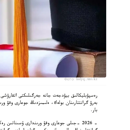
Фото: halyq-uni.kz
رەسپۋبليكالىق بيۋدجەت جانە جەرگىلىكتى اتقارۋشى و
بەرۋ گرانتتارىنان بولەك، ەلىمىزدىڭ جوعارى وقۋ ورىندا
بار.
- 2026 -جىلى جوعارى وقۋ ورىندارى ۇسىناتىن 