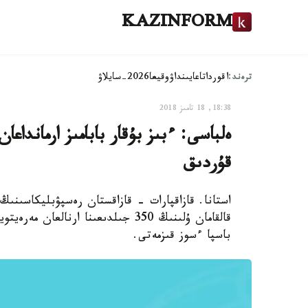
KAZINFORM
ترەند:
اقوردا
تاعايىنداۋ
وقيعا
2026-سايلاۋ
18:38, 18 تامىز 2018
ەلباسى: ءبىز بۇقار بابامىز ارماندا
قۇردىق
استانا. قازاقپارات - قازاقستان رەسپۋبليكاسىنىڭ
قالقامان ۇلىنىڭ 350 جىلدىعىنا ارن
باسپا ءسوز قىزمەتى.