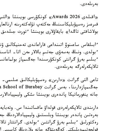
بەرىلەدى.
بولاشاقتى تاڭدا» بايقاۋلارى بويىنشا ءتورت جىلدىق
ءبولدى. ونىڭ بەسەۋى جەتىم بالالار مەن اتا- اناسى
تالاپكەرلەرگە بەرىلەدى.
تاعى التى گرانت «دارىن» رەسپۋبليكالىق عىلىمي- پر
جانە ينفورماتيكا پاندەرى بويىنشا ىشكى وليمپيادالارىن
دارىندى تالاپكەرلەردى قولداۋ ماقساتىندا س. وتەبايە
رەكتورلىق ءبىلىم بەرۋ گرانتىن ءبولدى. گرانتتار تال
قولجەتىمدىلىكتى كەڭەيتۋگە جانە ولاردىڭ كاسىبي الەۋ