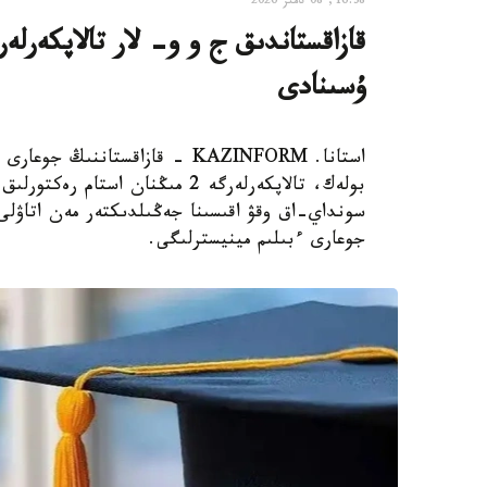
16:38, 08 تامىز 2026
ۇسىنادى
استانا. KAZINFORM - قازاقستانن
بولەك، تالاپكەرلەرگە 2 مىڭنان 
سونداي-اق وقۋ اقىسىنا جەڭىلدىكتەر مەن اتاۋلى 
جوعارى ءبىلىم مينيسترلىگى.