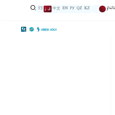
الداۋ
KZ
QZ
РУ
EN
中文
ق ز
ЎЗ