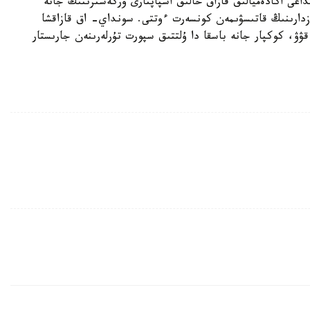
داعى اكادەميالىق قازاق حالىق اسپاپتارى وركەسترىنىڭ جانە
ازدارىنىڭ قاتىسۋىمەن كونسەرت ءوتتى. سونداي- اق قازاقشا
ۋۋ، كوكپار جانە باسقا دا ۇلتتىق سپورت تۇرلەرىنەن جارىستار