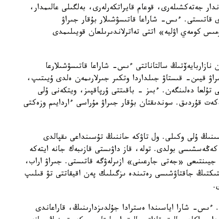
ندار جەتەكشىلەرى، قوعام قايراتكەرلەرى، بەلگىلى عالىمدار،
 قاتىستى. ءىس- شاراعا قاتىسۋشىلار بۇقار جىراۋ
س كومەي اۋليە» اتتى تەاترلاندىرىلعان قويىلىمدى
نازاربايەۆتىڭ سالتاناتتى ءىس- شاراعا قاتىسۋشىلارعا
ىراۋ قيىن- قىستاۋ جىلداردا وتكىر جىرلارىمەن ەلدى ۇيىتىپ،
 تۇلعا دەلىنگەن. ءبىز - باقىتتى ۇرپاقپىز، ويتكەنى ۇلى
ەكەت قۇردىق. سوندىقتان بۇقار جىراۋ مۇراسى ءاردايىم وزەكتى
ەتى پوەزياسىنىڭ ۇلى وكىلى. ول تاۋكە حاننىڭ تۇسىنداعى ىقپالدى
ەڭەسشىسى بولدى. تولە، قاز داۋىستى قازىبەك جانە ايتەكە
 جيىنتىعى «جەتى جارعىنى» ازىرلەۋگە قاتىستى. جىراۋ اراب،
ىكتىڭ جاقتاۋشىسى رەتىندە ىزگىلىك پەن اقيقاتتى تۋ قىلىپ
.
 ءىس- شارا اياسىندا ەسترادا جۇلدىزدارىنىڭ، قاراعاندى