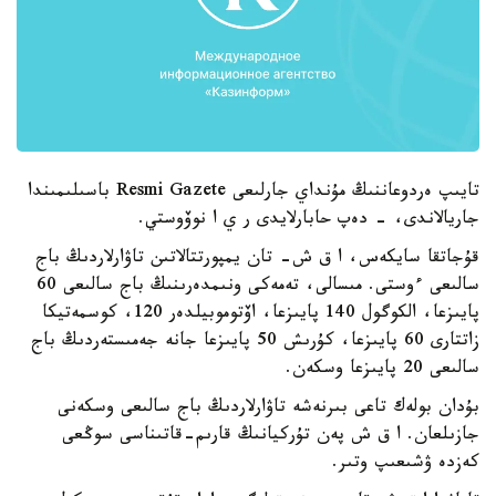
تايىپ ەردوعاننىڭ مۇنداي جارلىعى Resmi Gazete باسىلىمىندا
جاريالاندى، - دەپ حابارلايدى ر ي ا نوۆوستي.
قۇجاتقا سايكەس، ا ق ش- تان يمپورتتالاتىن تاۋارلاردىڭ باج
سالىعى ءوستى. مىسالى، تەمەكى ونىمدەرىنىڭ باج سالىعى 60
پايىزعا، الكوگول 140 پايىزعا، اۆتوموبيلدەر 120، كوسمەتيكا
زاتتارى 60 پايىزعا، كۇرىش 50 پايىزعا جانە جەمىستەردىڭ باج
سالىعى 20 پايىزعا وسكەن.
بۇدان بولەك تاعى بىرنەشە تاۋارلاردىڭ باج سالىعى وسكەنى
جازىلعان. ا ق ش پەن تۇركيانىڭ قارىم-قاتىناسى سوڭعى
كەزدە ۋشىعىپ وتىر.