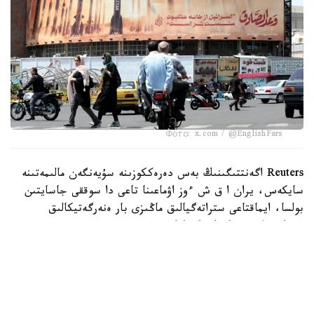
Фото: x.com / @EnglishFars
Reuters اگەنتتىگىنىڭ بەس دەرەككوزىنە سۇيەنگەن مالىمەتىنە
سايكەس، يران ا ق ش ءوز اۋماعىنا تاعى دا سوققى جاسايتىن
بولسا، ايماقتاعى ستراتەگيالىق ماڭىزى بار ەنەرگەتيكالىق
ينفراقۇرىلىم نىساندارىنا جاۋاپ رەتىندە سوققى بەرەتىنىن
مالىمدەگەن.
اگەنتتىك مالىمەتىنشە، بۇل ەسكەرتۋ ا ق ش پرەزيدەنتى دونالد
ترامپتىڭ 28 -شىلدەدە يراننىڭ ەنەرگەتيكالىق ينفراقۇرىلىمىنا
سوققى بەرۋ مۇمكىندىگىن جوققا شىعارماعان مالىمدەمەسىنەن