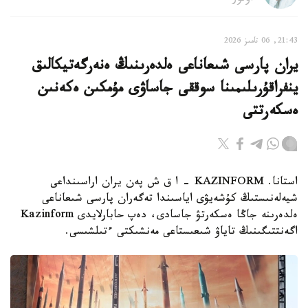
21:43, 06 تامىز 2026
يران پارسى شىعاناعى ەلدەرىنىڭ ەنەرگەتيكالىق
ينفراقۇرىلىمىنا سوققى جاساۋى مۇمكىن ەكەنىن
ەسكەرتتى
استانا. KAZINFORM - ا ق ش پەن يران اراسىنداعى
شيەلەنىستىڭ كۇشەيۋى اياسىندا تەگەران پارسى شىعاناعى
ەلدەرىنە جاڭا ەسكەرتۋ جاسادى، دەپ حابارلايدى Kazinform
اگەنتتىگىنىڭ تاياۋ شىعىستاعى مەنشىكتى ءتىلشىسى.