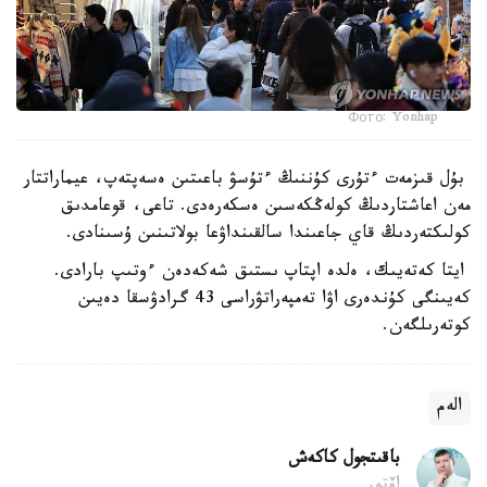
Фото: Yonhap
بۇل قىزمەت ءتۇرى كۇننىڭ ءتۇسۋ باعىتىن ەسەپتەپ، عيماراتتار
مەن اعاشتاردىڭ كولەڭكەسىن ەسكەرەدى. تاعى، قوعامدىق
كولىكتەردىڭ قاي جاعىندا سالقىنداۋعا بولاتىنىن ۇسىنادى.
ايتا كەتەيىك، ەلدە اپتاپ ىستىق شەكەدەن ءوتىپ بارادى.
كەيىنگى كۇندەرى اۋا تەمپەراتۋراسى 43 گرادۋسقا دەيىن
كوتەرىلگەن.
الەم
باقىتجول كاكەش
اۆتور