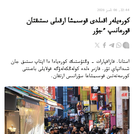
22:44, 06 تامىز 2026
كورەيلەر اقىلدى قوسىمشا ارقىلى ىستىقتان
قورعانىپ ءجۇر
استانا. قازاقپارات - وڭتۇستىك كورەيادا دا اپتاپ ىستىق جان
شىداتپاي تۇر. قازىر ەلدە كولەڭكەلەۋگە قولايلى باعىتتى
كورسەتەتىن قوسىمشاعا سۇرانىس ارتقان.