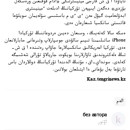
تاياۋدا ا ق ش قارجى مينيسترلىگى «ادام قۇقىعىن ورەسكەل
بۇزدى» دەگەن ايىپپەن تۇركيانىڭ ادىلەت ءمينيسترى
ابدۋلحاميت گيۋل مەن ءى ءى م باسشىسى سۇلەيمان سويلۋعا
قاتىستى سانكسيا شىعارعان ەدى.
ەسكە سالا كەتەيىك، وسىعان دەيىن ەردوعاننىڭ تۇركيادا
iPhone ساتىلىمىنا تىيىم سالۋدى جوسپارلاپ وتىرعانى حابارلانعان
ەدى. تۇركيا امەريكالىق سانكسيالارعا جاۋاپ رەتىندە ا ق ش-
تىڭ ەلەكتروندىق تاۋارلارىنا بويكوت جاريالاۋ تۋرالى شەشىمگە
كەلدى. سونداي-اق، مۇنىڭ الدىندا تۇركيانىڭ دوللاردان باس
تارتۋعا بەل بۋعانى دا ايتىلعان بولاتىن.
Kaz.tengrinews.kz
الەم
без автора
اۆتور