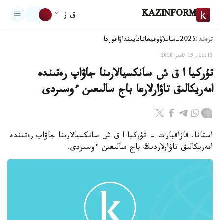
KAZINFORM
ق ز
ترەند:
2026-سايلاۋ
وقيعا
تاعايىنداۋ
اقوردا
11:13, 15 تامىز 2018
تۇركيا ا ق ش سانكسيالارىنا جاۋاپ رەتىندە
امەريكالىق تاۋارلارعا باج سالىعىن ءوسىردى
استانا. قازاقپارات - تۇركيا ا ق ش سانكسيالارىنا جاۋاپ رەتىندە
امەريكالىق تاۋارلاردىڭ باج سالىعىن ءوسىردى.