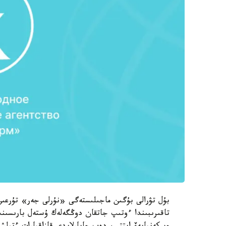
بۇل تۋرالى بۇگىن ماجىلىستەگى «نۇرلى جەر» تۇرعىن
تاقىرىبىندا ءوتىپ جاتقان دوڭگەلەك ۇستەل بارىسىندا