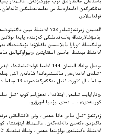
مەڭگەرگەن ادامداردىڭ مي بەلسەندىلىگىن تالداعان. 
قولدانىلادى.
الدىمەن زەرتتەۋشىلەر 728 ادامنىڭ
جاسۋشالارىنىڭ بەلسەندىلىگى كەزىندە پايدا بولاتىن
بولىگىنىڭ ءوزارا بايلانىسىن باقىلاۋعا مۇمكىندىك 
ادامنىڭ ميىنىڭ جاسىن انىقتايتىن «بيولوگيالىق ساع
مودەل بولەك الىنعان 144 ادامعا قو
ءتىلدى ادامدارمەن سالىستىرعاندا شامامەن التى جى
جىلعا، ال ءتورت ءتىل مەڭگەرگەندەردە 13 جىلعا دەيىن جەتكەن.
«قاراپايىم تىلمەن ايتقاندا، نەعۇرلىم كوپ ءتىل بى
كورىنەدى»، - دەدى ليۋسيا امورۋزو.
زەرتتەۋ ءتىل سانى عانا ەمەس، ونى قانشالىقتى ەرتە 
ماڭىزدى ەكەنىن دالەلدەگەن. عالىمنىڭ ايتۋىنشا، كو
ادامنىڭ ەكىتىلدى بولۋىندا ەمەس، ونىڭ تىلدىك تاج