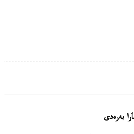
را بەرەدى