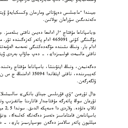
وسكەنبايەۆ ايتتى، دەپ حابارلايدى قازاقپارات ءتىلش
جيىندا ءماجىلىس دەپۋتاتى ومارحان وكسىكبايەۆ ۆيتس
ەكەندىگىن سۇراعان بولاتىن.
«باسپاناعا مۇقتاج ءار ادامعا دەيىن ناقتى بىلەمىز.
ادام بار. ونىڭ ىشىندە مۇگەدەكتىگى نەمەسە الەۋمەتت
ناقتى مالىمەت قولىمىزدا»، - دەپ جاۋاپ بەردى ۆيت
دەگەنمەن، ونىڭ ايتۋىنشا، باسپاناعا مۇقتاج رەتىندە 
ۇلگەرگەن.
تالاپ
ميلليون پاتەر سالامىز دەگەن جوسپارىمىز بار»، - د