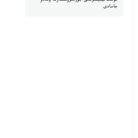
كولىك مينيسترلىگى جۇرگىزۋشىلەرگە ۇندەۋ
جاسادى