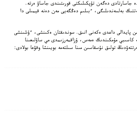
ە جاسارتادى دەگەن تۇپكىلىكتى قورىتىندى جاساۋ ەرتە.
تتىك بەلسەندىلىگى، ءبىلىم دەڭگەيى مەن دەنە قيمىلى دا
تىن پايدالى داعدى ەكەنى انىق. سوندىقتان ەكىنشى، ءۇشىنشى
ە كاسىبي مۇمكىندىك ەمەس، ۇزاقمەرزىمدى مي ساۋلىعىنا
تتەۋدىڭ تولىق نۇسقاسىن مىنا سىلتەمە بويىنشا وقۋعا بولادى: