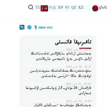
الداۋ
KZ
QZ
РУ
EN
中文
ق ز
ЎЗ
تاقىرىپقا قاتىستى
23:34, 05 تامىز 2026
«جەتىنشى ارنادا» سايلاۋالدى تەلەدەباتتىڭ
ارالىق داۋىس بەرۋ ناتيجەسى جاريالاندى
20:11, 05 تامىز 2026
ستۋدەنتتەردىڭ مەملەكەتتىك ستيپەندياسىن
تولەۋدىڭ جاڭا ءتارتىبى بەكىتىلدى
19:46, 05 تامىز 2026
قازاقستان 26 مۇناي-گاز ۋچاسكەسىن اۋكسيونعا
شىعارادى
18:09, 05 تامىز 2026
بەينەباقىلاۋ جۇيەلەرىنە ءبىرىڭعاي تالاپتار