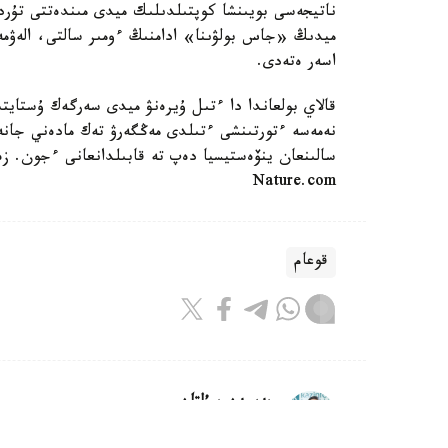
ناتيجەسى بويىنشا كوپتىلدىلىك ميدى مىندەتتى تۇرد
ميدىڭ «جاس بولۋىنا» ادامنىڭ ءومىر سالتى، الەۋمە
اسەر ەتەدى.
قالاي بولعاندا دا ءتىل ۇيرەنۋ ميدى سەرگەك ۇستاي
نەمەسە ءتورتىنشى ءتىلدى مەڭگەرۋ تەك مادەني جان
سالىنعان ينۆەستيسيا دەپ تە قابىلدانعانى ءجون. زەر
Nature.com
قوعام
بەيسەن سۇلتان
اۆتور