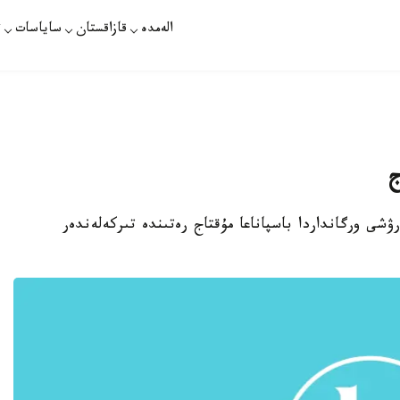
الەمدە
قازاقستان
ساياسات
ت
ج
رۋشى ورگانداردا باسپاناعا مۇقتاج رەتىندە تىركەلەندەر