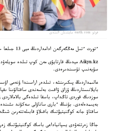
فوتو earth.com سايتىنان الىندى
ءتورت ءتىل مەڭگەرگەن ادامداردىڭ ميى 13 جىلعا جاس كورىنەدى.
سۇيەنىپ تۇسىندىرەدى.
عالىمداردىڭ پىكىرىنشە، تىلدەر اراسىندا ۇنەمى اۋى
بايلانىستاردىڭ ۇزاق ۋاقىت بەلسەندى ساقتالۋىنا ىقپ
سوزدىك قوردى تاڭداپ، باسقا تىلدەگى بالامالاردى ۋ
بەيىمدەلەدى. بۇنىڭ ءبارى ساناۋلى سەكۋند ىشىندە
ساقتاۋ جانە كوگنيتيۆتىك باقىلاۋ قابىلەتتەرىن شىڭد
جاڭا زەرتتەۋدى يسپانياداعى باسك كوگنيتيۆتىك زەرتت