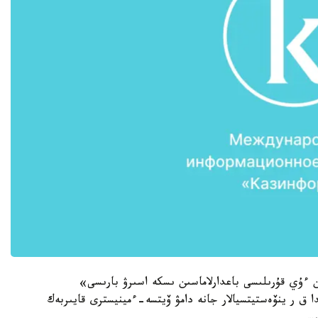
 ءۇي قۇرىلىسى باعدارلاماسىن ىسكە اسىرۋ بارىسى»
 ق ر ينۆەستيتسيالار جانە دامۋ ۆيتسە-ءمينيسترى قايىربەك