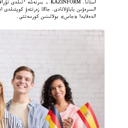
استانا. KAZINFORM - بىرنەشە ء
السىرەۋىن باياۋلاتادى. جاڭا زەرتتەۋ كوپتىلدى 
الدەقايدا «جاس» بولاتىنىن كورسەتتى.