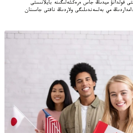
تىلدى تۇراقتى قولدانۋ ميدىڭ جاس ەرەكشەلىگىنە بايلانىستى
ادامداردىڭ مي بەلسەندىلىگى ولاردىڭ ناقتى جاسىنان