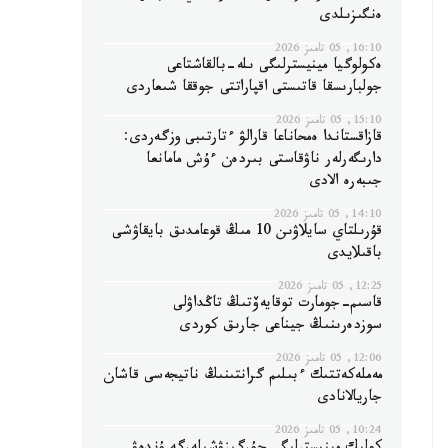
ەنگىزىلدى
16:10, 05 تامىز 2026
ەكولوگيا مينيسترلىگى ىلە-بالقاشتاعى
جولبارىسقا قاتىستى اقپاراتتى جوققا شىعاردى
15:10, 05 تامىز 2026
قازاقستاندا ەمحاناعا قارالۋ ءتارتىبى وزگەردى:
دارىگەرلەر ناۋقاستى بىردەن ءۇش مامانعا
جىبەرە الادى
14:10, 05 تامىز 2026
قۇرىلتاي سايلاۋىن 10 مىڭ قوعامدىق بايقاۋشى
باقىلايدى
12:25, 05 تامىز 2026
قاسىم-جومارت توقايەۆتىڭ تاڭداۋلى
سوزدەرىنىڭ جيناعى جارىق كوردى
12:06, 05 تامىز 2026
مەملەكەتتىك ءبىلىم گرانتىنىڭ ناتيجەسى قاشان
جاريالانادى
10:24, 05 تامىز 2026