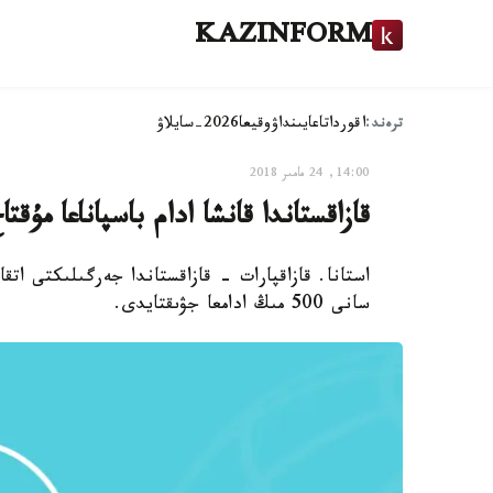
KAZINFORM
ترەند:
اقوردا
تاعايىنداۋ
وقيعا
2026-سايلاۋ
14:00, 24 مامىر 2018
قازاقستاندا قانشا ادام باسپاناعا مۇقتا
استانا. قازاقپارات - قازاقستاندا جەرگىلىكتى اتقا
سانى 500 مىڭ ادامعا جۋىقتايدى.