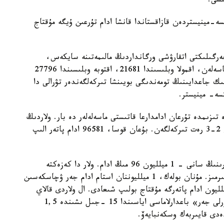
ىسى.
ە-مينيستردەن قازاقستاندا قانشا ادام تۇرعىن ۇيگە مۇقتاج
 جەرگىلىكتى اتقارۋشى ورگانداردىڭ مالىمەتىنە سايكەس،
بۇگىنگى كۇنى 465091 ادام پاتەر كەزەگىندە تۇر. ماسەلەن، اقمولا وبلىسىندا 21681، اقتوبە وبلىسىندا 27796
ىك جاعدايىنىڭ تومەندىگى بويىنشا تىركەلگەندەر تۋرالى دا
سە- مينيستر.
تىزىمدە تۇرعان ادامدارعا قاتىستى ماسەلەلەر دە بار. ولاردىڭ
كەيبىرىندە، ناقتى ايتقاندا 35094 ادامنىڭ ج س ن 2-3 رەت تىركەلگەن. بۇعان قوسا، 96581 ادام پاتەر الىپ
«ال تۇرعىن ءۇي قۇرىلىس جيناق بانكى» سالىمشىلارىنىڭ سانى - 1 ميلليون 96 مىڭ ادام. ولار دا كەزەكتە
تۇرعان سوڭ پاتەرگە مۇقتاجدار قاتارىنا جاتقىزىپ وتىرمىز. مۇنان بولەك، 1 ميلليوننان استام ادام جەر ۋچاسكەسىن
 ەتۋدە. ولاردى دا ەسەپكە الدىق. سوندا 2,5 ميلليون ادام پاتەرگە مۇقتاج بولىپ شىعادى. ال ولاردى قالاي
باسپانامەن قامتاماسىز ەتەمىز دەگەنگە كەلسەك، «نۇرلى جەر» باعدارلاماسى اياسىندا 15 -جىل ىشىندە 1,5
ەدى قايىربەك وسكەنبايەۆ.