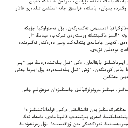
باستاعان حالىقارالىق توپ جۇرگىزگەن. عالىمدار يسپانيانىڭ باسك ەلىندە تۇراتىن، بىردەن 4 تىلگە دەيىن
وڭىردە يسپان، باسك، فرانسۋز جانە اعىلشىن تىلدەرى قاتار
 ميىن ماگنيتوەنسەفالوگرافيا ادىسىمەن تەكسەرگەن. بۇل تەحنولوگيا جۇيكە
 وتە ءالسىز ماگنيتتىك ورىستەردى تىركەپ، ميدىڭ ءار
بەرەدى. كەيىن جاساندى ينتەللەكت وسى دەرەكتەر نەگىزىندە
ات» مودەلىن قۇردى.
لدانىلعاندا، ايقىن ايىرماشىلىق بايقالعان. ەكى ءتىل بىلەتىندەردىڭ ميى ءبىر
لعا جاس كورىنگەن. ءۇش ءتىل بىلەتىندەردە بۇل ايىرما جەتى
لسەڭىز، ميىڭىز حرونولوگيالىق جاسىڭىزدان سوعۇرلىم جاس
مەڭگەرگەنىڭىز بەن قانشالىقتى ەركىن قولداناتىنىڭىز دا
پتىلدىلىكتىڭ اسەرى بىرتىندەپ قالىپتاسادى. ماسەلە تەك
ىريبەسىنىڭ تەرەڭدىگى مەن ۇزاقتىعىندا. بۇل زەرتتەۋدىڭ