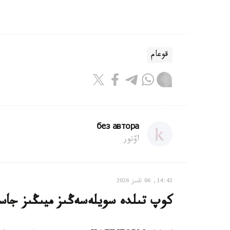
قوعام
без автора
اۆتور
14:42, 06 تامىز 2026
كوپ تىلدە سويلەسەڭىز ميىڭىز جاسا