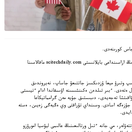
Aikyn.kz ميدىڭ قارتايۋى مەن كوپ تىلدە سويلەۋدىڭ اراسىنداعى بايلانىستى scitechdaily.com ماقالاسىنا
سىپ وتىرۋ ميعا ۇزدىكسىز جاتتىعۋ جاساپ، نەيروندىق
ال ەتەدى. ءبىر تىلدەن ەكىنشىسىنە اۋىسقاندا ادام ءتيىستى
اقىتشا تەجەيدى، دىبىستىق جۇيە مەن گرامماتيكاعا
 جۇزەگە اسادى. وسىنداي تۇراقتى وي ەڭبەگى زەيىن، ەستە
ايدى.
ەۋلەر، مي جانە ءتىل ورتالىعىنىڭ عالىمى ليۋسيا امورۋزو