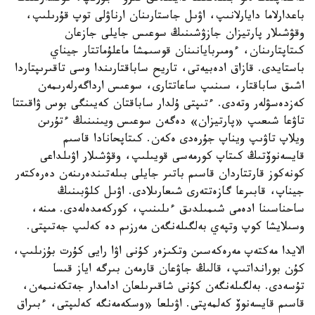
باعدارلاما دايارلانىپ، اۋىل جاستارىنان ارناۋلى توپ قۇرىلىپ،
وقۋشىلار پارتيزان جازۋشىنىڭ سوعىس جايلى جازعان
كىتاپتارىنان، ءومىربايانىنان قوسىمشا ماعلۇماتتار جيناي
باستايدى. قازاق ادەبيەتى، تاريح ساباقتارىندا وسى تاقىرىپتاردا
اشىق ساباقتار، سىنىپ ساعاتتارى، سوعىس ارداگەرلەرىمەن
كەزدەسۋلەر وتەدى. ءتىپتى ۇلدار ساباقتان كەيىنگى بوس ۋاقىتتا
تاۋعا شىعىپ «پارتيزان» دەگەن سوعىس ويىنىنىڭ ءتۇرىن
ويلاپ تاۋىپ ويناپ جۇرەدى ەكەن. كىتاپحانادا قاسىم
قايسەنوۆتىڭ كىتاپ كورمەسى قويىلىپ، وقۋشىلار اۋىلداعى
كونەكوز قارتتاردان قاسىم باتىر جايلى بىلەتىندەرىنەن دەرەكتەر
جيناپ، قابىرعا گازەتتەرى شىعارىلادى. اۋىل كلۋبىنىڭ
ساحناسىنا ادەمى شىمىلدىق ءىلىنىپ، كوركەمدەلەدى. مىنە،
وسىلايشا كوپ وتپەي بەلگىلەنگەن مەرزىم دە كەلىپ جەتىپتى.
الايدا مەكتەپ مەرەكەسىن وتكىزەر كۇنى اۋا رايى كۇرت بۇزىلىپ،
كۇن بورانداتىپ، قالىڭ جاۋعان قارمەن بىرگە اياز قىسا
تۇسەدى. بەلگىلەنگەن كۇنى شاقىرىلعان ادامدار جەتكەنىمەن،
قاسىم قايسەنوۆ كەلمەپتى. اۋىلعا «وسكەمەنگە كەلىپتى، ءبىراق