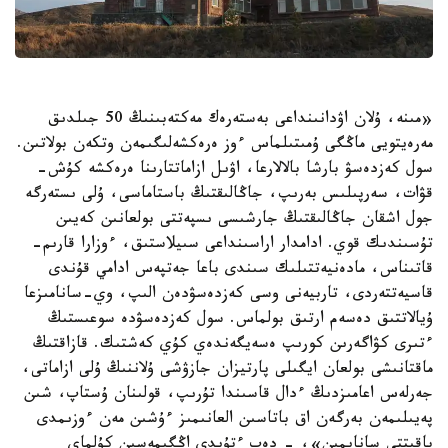
«مىنە، ۇلان اۋدانىنداعى بەستەرەك مەكتەبىنىڭ 50 جىلدىق
مەرەيتويى ماڭگى ۇمىتىلماس ءوز ەرەكشەلىگىمەن وتكەن بولاتىن.
سول كەزدەسۋ بارشا بالالارعا، اۋىل ازاماتتارىنا ەرەكشە كۇش-
قۋات، سەرپىلىس بەرىپ، جاڭالىقتىڭ باستاماسى، ۇلى ىستەرگە
جول اشقان جاڭالىقتىڭ جارشىسى ىسپەتتى بولعانىن كەيىن
تۇسىندىك قوي. ادامدار اراسىنداعى سىيلاستىق، ءوزارا قارىم-
قاتىناس، مادەنيەتتىلىك سىندى باعا جەتپەس ادامي قۇندى
قاسيەتتەردى، تاربيەنى وسى كەزدەسۋدەن الىپ، وي-سانامىزعا
ۇيالاتتىق دەسەم ارتىق بولماس. سول كەزدەسۋدە سوعىستىڭ
ءتىرى كۋاگەرىن كورىپ ەسەيگەندەي كۇي كەشتىك. قازاقتىڭ
ماقتانىشى بولعان ايگىلى پارتيزان جازۋشى ۇلاننىڭ ۇلى ازاماتى،
جەرلەس اعامىزدىڭ ءدال قاسىندا تۇرىپ، قولىنان ۇستاپ، شىن
پەيىلىمەن بەرگەن اق باتاسىن العانىمىز ءۇشىن مەن ءوزىمدى
باقىتتى سانايمىن»، - دەپ ءتۇيدى اڭگىمەسىن كۇلماي