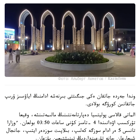
Фото: Альберт Ахметов / Kazinform
وندا جەردە جاتقان ەكى جىگىتتى بىرنەشە ادامنىڭ اياۋسىز ۇرىپ
جاتقانىن كورۋگە بولادى.
الماتى قالاسى پوليتسيا دەپارتامەنتىنىڭ مالىمەتىنشە، وقيعا
تۇركسىب اۋدانىندا 4 -تامىز كۇنى ساعات 03:50 بولعان. ءوزارا
تانىس 5 ەر ادام سوزگە كەلىپ، بىلاپىت سوزدەر ايتىپ، جانجال
شىعارعان جانە تۇرعىنداردىڭ تىنىشتىعىن بۇزعان.