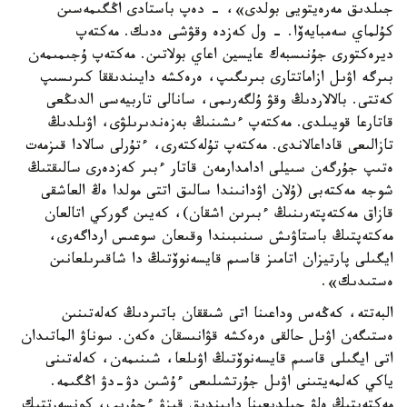
جىلدىق مەرەيتويى بولدى»، - دەپ باستادى اڭگىمەسىن
كۇلماي سەمبايەۆا. - ول كەزدە وقۋشى ەدىك. مەكتەپ
ديرەكتورى جۇنىسبەك عايسين اعاي بولاتىن. مەكتەپ ۇجىمىمەن
بىرگە اۋىل ازاماتتارى بىرىگىپ، ەرەكشە دايىندىققا كىرىسىپ
كەتتى. بالالاردىڭ وقۋ ۇلگەرىمى، سانالى تاربيەسى الدىڭعى
قاتارعا قويىلدى. مەكتەپ ءىشىنىڭ بەزەندىرىلۋى، اۋىلدىڭ
تازالىعى قاداعالاندى. مەكتەپ تۇلەكتەرى، ءتۇرلى سالادا قىزمەت
ەتىپ جۇرگەن سىيلى ادامدارمەن قاتار ءبىر كەزدەرى سالىقتىڭ
شوجە مەكتەبى (ۇلان اۋدانىندا سالىق اتتى مولدا ەڭ العاشقى
قازاق مەكتەپتەرىنىڭ ءبىرىن اشقان)، كەيىن گوركي اتالعان
مەكتەپتىڭ باستاۋىش سىنىبىندا وقىعان سوعىس ارداگەرى،
ايگىلى پارتيزان اتامىز قاسىم قايسەنوۆتىڭ دا شاقىرىلعانىن
ەستىدىك».
البەتتە، كەڭەس وداعىنا اتى شىققان باتىردىڭ كەلەتىنىن
ەستىگەن اۋىل حالقى ەرەكشە قۋانىسقان ەكەن. سوناۋ الماتىدان
اتى ايگىلى قاسىم قايسەنوۆتىڭ اۋىلعا، شىنىمەن، كەلەتىنى
ياكي كەلمەيتىنى اۋىل جۇرتشىلىعى ءۇشىن دۋ-دۋ اڭگىمە.
مەكتەپتىڭ ەلۋ جىلدىعىنا دايىندىق قىزۋ ءجۇرىپ، كونسەرتتىك