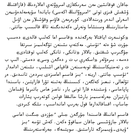
جاقان قوقانشين مەن سەرىكقازى امىروۆتەي اعالاردىڭ (قازاقتىڭ
ۇشقىش قىزى توتى ءامىروۆانىڭ اكەسى) باياندا سۇيەمەلدەۋىمەن
اسەرلى اندەر ورىندالادى. كورەرمەن قاۋىم وقۋشىلار مەن اۋىل
جاستارىنىڭ وسىنشاما ونەرلى ەكەندىگىنە تاڭ قالىسىپ جاتتى.
«كونسەرت اياقتالا بەرگەندە «قاسىم اعا كەلىپ قالدى» دەسىپ
جۇرت شۋ ەتە ءتۇستى. مەكتەپ ىشىنەن تۇگەلىمىز سىرتقا
جۇگىرىپ شىقتىق. بالالار «تانكى، تانكى كەلىپ توقتادى»
دەسە، بىرەۋلەر «اسكەري ب ت ر دەگەن وسى» دەستى. الىپ ب
ت ر تەحنيكاسىنىڭ توبەسىنەن قاقپاعى اشىلىپ، ىشىنەن ادامدار
ءتۇسىپ جاتتى. ارينە، ءبىز قاسىم اعامىزدى بىردەن تانىدىق. ەر
تۇلعالى، نىعىز كەلگەن، كىسىنىڭ بەتىنە تۋرا قارايتىن، باسىندا
پاپاحاسى، ۇستىندە قارا تونى بار، ناعىز ھاس باتىرعا ۇقساعان
پارتيزان جەرلەسىمىز بارشا حالىققا قولىن كوتەرىپ يشارات
جاساپ، اقساقالدارعا قول بەرىپ امانداسىپ، ىشكە كىردى.
قاسىم اعانىڭ قاسىندا جۇرگەن جىلى ءجۇزدى جىگىت اعاسى
بالالار جازۋشىسى جاقان سماقوۆ ەكەن. كەش تۇسە ءبىز
ءۇيدى-ۇيىمىزگە تاراستىق. سويتسەك، جەرلەستەرىنىڭ