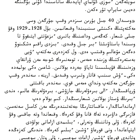
سويلەگەن ءسوزى كۇلماي اپايدىڭ ساناسىندا كۇنى بۇگىنگە
دەيىن سايراپ تۇر ەكەن.
«وسىدان 40 جىل بۇرىن سىزدەر وقىپ جۇرگەن وسى
مەكتەپتىڭ ەكىنشى سىنىبىندا وقىعانمىن. بۇل 1928-1929 وقۋ
جىلى شىعار. كەڭەس وداعىنىڭ باتىرى ءىزعۇتتى ايتىقوۆ تا
وسىندا باستاۋىشتا ءبىر جىل وقىدى. ءبىزدى راقىم ەشكىنوۆ
دەگەن مۇعالىم وقىتىپ ەدى. ول كەزدەرى مەكتەپ ءۇيى
بەستەرەكتىڭ وزىندە ەمەس، تومەنىرەك شوجە مەن ۇرانقاي
وزەنىنىڭ قۇيىلىسىنا تاياۋ جەردە بولاتىن. شاعىن ەكى بولمەدە
ەكى-ءۇش سىنىپ قاتار وتىرىپ وقىدىق. ارينە، سەندەر وقىپ
جۇرگەن مەكتەپ ونداي ەمەس قوي. سەندەر باقىتتى
ۇرپاقسىڭدار. ءالى بىرەۋلەرىڭ جازۋشى، بىرەۋلەرىڭ عالىم، ەندى
ءبىرىڭ ۇستاز بولاتىن شىعارسىڭدار. كىم بولام دەپ
ارمانداساڭدار، ماقساتتارىڭا جەتەتىندەرىڭە مەن كامىل سەنەمىن.
قازىرگى داۋىردە تەك قانا وقۋ كەرەك. وقىعاندا وتە جاقسى وقۋ
كەرەك. ۇلى وتاننىڭ ونەرلى، ءبىلىمدى ازاماتى بولۋدى
ايتپاعاندا، ونى قورعاۋ ءۇشىن ءبىلىم كەرەك. ەندىگى كەزەڭدە
وتاندى قورعاۋ ءۇشىن ازامات سوعىسى، ۇلى وتان سوعىسى