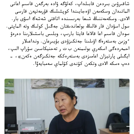
شاقىرۋىن بىردەن قابىلداپ، كەلۋگە ۋادە بەرگەن قاسىم اعانى
الماتىدان وسكەمەن اۋەجايىندا كوپشىلىك قۇرمەتپەن قارسى
الادى. وسكەمەننىڭ شىعا بەرىسىندە اتاقتى شەشەك اسۋى بار.
سول اسۋدان قار قالىڭ بولعاندىقتان جەڭىل كولىك وتە الماپتى.
سودان قاسىم اعا قالاعا قايتا بارىپ، وبلىس باسشىلارىنا دەرەۋ
ءوزىن بەستەرەك اۋىلىنا جەتكىزۋدى بۇيىرعان. ونداعىلار
احمەردەگى اسكەري بولىمنەن ب ت ر تەحنيكاسىن سۇراپ الىپ،
ايگىلى پارتيزان اعامىزدى بەستەرەككە جەتكىزگەن ەكەن»، -
دەپ ەسكە الادى وتكەن كۇندى كۇلماي سەمبايەۆا.