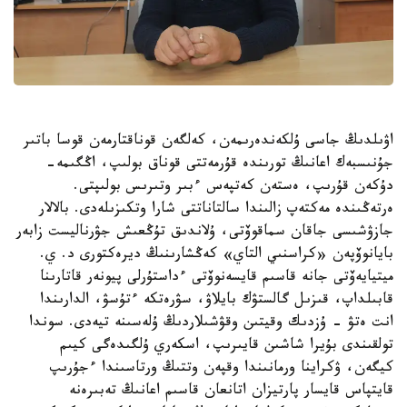
اۋىلدىڭ جاسى ۇلكەندەرىمەن، كەلگەن قوناقتارمەن قوسا باتىر
جۇنىسبەك اعانىڭ تورىندە قۇرمەتتى قوناق بولىپ، اڭگىمە-
دۇكەن قۇرىپ، ەستەن كەتپەس ءبىر وتىرىس بولىپتى.
ەرتەڭىندە مەكتەپ زالىندا سالتاناتتى شارا وتكىزىلەدى. بالالار
جازۋشىسى جاقان سماقوۆتى، ۇلاندىق تۇڭعىش جۋرناليست زابەر
بايانوۆپەن «كراسنىي التاي» كەڭشارىنىڭ ديرەكتورى د. ي.
ميتيايەۆتى جانە قاسىم قايسەنوۆتى ءداستۇرلى پيونەر قاتارىنا
قابىلداپ، قىزىل گالستۋك بايلاۋ، سۋرەتكە ءتۇسۋ، الدارىندا
انت ەتۋ - ۇزدىك وقيتىن وقۋشىلاردىڭ ۇلەسىنە تيەدى. سوندا
تولقىندى بۇيرا شاشىن قايىرىپ، اسكەري ۇلگىدەگى كيىم
كيگەن، ۋكراينا ورمانىندا وقپەن وتتىڭ ورتاسىندا ءجۇرىپ
قايتپاس قايسار پارتيزان اتانعان قاسىم اعانىڭ تەبىرەنە