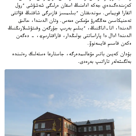
كەزىندەگىدەي جەكە ادامنىڭ اسقان ەرلىگى شەشۋشى ءرول
اتقارا قويماس. سوندىقتان ءبىلىمسىز قازىرگى شاقتىڭ قۋاتتى
تەحنيكاسىن مەڭگەرۋ مۇمكىن ەمەس. وتان الدىندا، حالىق
الدىندا، اتا-اناڭنىڭ، ءبىلىم بەرىپ جۇرگەن وقىتۋشىلارىڭنىڭ
الدىندا ادال دا پاراساتتى بولىڭدار، قاراقتارىم»، - دەگەن
ەكەن قاسىم قايسەنوۆ.
بۇدان كەيىن باتىر مۇعالىمدەرگە، جاستارعا ەستەلىك رەتىندە
بەلگىشەلەر تاراتىپ بەرەدى.