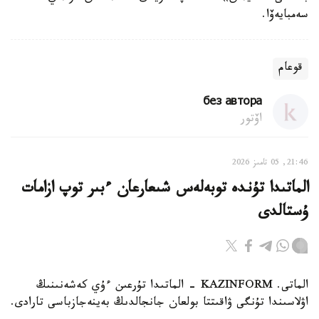
سەمبايەۆا.
قوعام
без автора
اۆتور
21:46, 05 تامىز 2026
الماتىدا تۇندە توبەلەس شىعارعان ءبىر توپ ازامات
ۇستالدى
الماتى. KAZINFORM - الماتىدا تۇرعىن ءۇي كەشەنىنىڭ
اۋلاسىندا تۇنگى ۋاقىتتا بولعان جانجالدىڭ بەينەجازباسى تارادى.