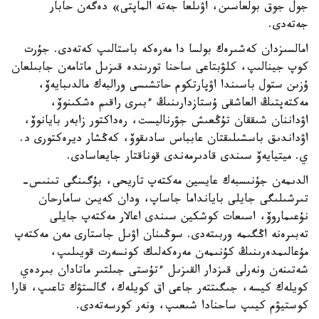
جول جوق بولعاسىن، اۋىلعا جەتە الماپتى» دەگەن حابار
جەتەدى.
امالسىزدان كەشىرەك بولسا دا مەرەكە باستالىپ كەتەدى. جۇرت
كوپ جينالىپ، كلۋبتاعى ساحنا تورىندە قىزىل ماتامەن جابىلعان
ۇزىن ستول باسىندا اۋپارتكوم حاتشىسى ورالبەك مالدىبايەۆ،
مەكتەپتىڭ العاشقى ۇستازدارىنىڭ ءبىرى راقىم ەشكىنوۆ،
اۋداننان شىققان تۇڭعىش جۋرناليست، رەداكتور زابەر بايانوۆ،
اۋداندىق باسشىلىقتان عابباس سادىقوۆ، كەڭشار ديرەكتورى د.
ي. ميتيايەۆ سىندى قادىرمەندى قوناقتار جايعاسادى.
الدىمەن جۇنىسبەك عايسين مەكتەپ تاريحى، بۇگىنگى تىنىس-
تىرشىلىگى جايلى بايانداما جاساپ، ودان كەيىن سامارحان
نۇعىماروۆ، اسىعات كوشكين سىندى اعالار مەكتەپ جايلى
تەبىرەنە اڭگىمە وربىتەدى. سوڭىنان اۋىل جاستارى مەن مەكتەپ
مۇعالىمدەرىنىڭ كۇنىمەن مەرەكەلىك كونسەرت قويىلىپ،
شەتىنەن ونەرلى قىزدار القىزىل ءتۇستى جىلتىر ماتادان بىردەي
كويلەك كيسە، جىگىتتەر جاعى اق كويلەك، گالستۋك تاعىپ، قارا
كوستيۋم كيىپ ساحنادا شىعىپ، ونەر كورسەتەدى.