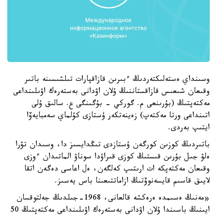
وسىنداي ەستەلىكتەردىڭ ءبىرىن قازاقپارات تىلشىسىنە باتىر
وقىعان شىعىس قازاقستاننىڭ ۇلان اۋدانى بەستەرەك اۋىلىنداعى
مەكتەپتىڭ (بۇرىنعى م. گوركي - بۇگىنگى ع. سالىق ۇلى
اتىنداعى ورتا مەكتەپ) زەينەتكەر ۇستازى كۇلماي سەمبايەۆا
ايتىپ بەردى.
باتىردىڭ كوزىن كورگەن ۇستازدى تىڭدايسىز دا، وسىدان تۋرا
ەلۋ جىل بۇرىن قىستىڭ كوزى قىراۋدا سوناۋ الماتىدان ءوزى
وقىعان مەكتەپكە ات ارىتىپ كەلگەن، ەل اعاسى دەگەن اتقا
لايىق قاسىم قايسەنوۆتىڭ ازاماتتىعىنا باس يەسىز.
«مەنىڭ ەسىمدە ەرەكشە قالعانى، 1968-جىلدىڭ جەلتوقسان
ايىنىڭ باسىندا ۇلان اۋدانى بەستەرەك اۋىلىنداعى مەكتەپتىڭ 50