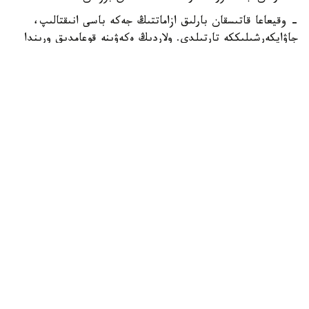
- وقيعاعا قاتىسقان بارلىق ازاماتتىڭ جەكە باسى انىقتالىپ،
جاۋاپكەرشىلىككە تارتىلدى. ولاردىڭ ەكەۋىنە قوعامدىق ورىندا
ماس كۇيىندە جۇرگەنى ءۇشىن اكىمشىلىك ايىپپۇل سالىندى.
سونىمەن قاتار، بەس ازاماتتىڭ بارلىعىنا قاتىستى ۇساق
بۇزاقىلىق دەرەگى بويىنشا اكىمشىلىك ماتەريالدار جيناقتالىپ،
پروتسەسسۋالدىق شەشىم قابىلداۋ ءۇشىن سوتقا جولداندى، -
دەپ حابارلادى دەپارتامەنتتەن.
ەسكە سالايىق، بۇعان دەيىن الماتى مەتروسىندا
توبەلەسكەندەرگە ايىپپۇل سالىندى.
زاڭ جانە قۇقىق
قوعام
باقىتجول كاكەش
اۆتور