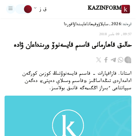
KAZINFORM
ق ز
ترەند:
2026-سايلاۋ
وقيعا
تاعايىنداۋ
اقوردا
09:57, 09 مامىر 2018
حالىق قاھارمانى قاسىم قايسەنوۆ ورىنداعان ۋادە
استانا. قازاقپارات - قاسىم قايسەنوۆتىڭ كوزىن كورگەن
ادامداردى تىڭداساڭىز «قاسىم وسىلاي دەپتى» دەگەن
سيپاتتاعى ءبىراز اڭگىمەگە قانىق بولاسىز.