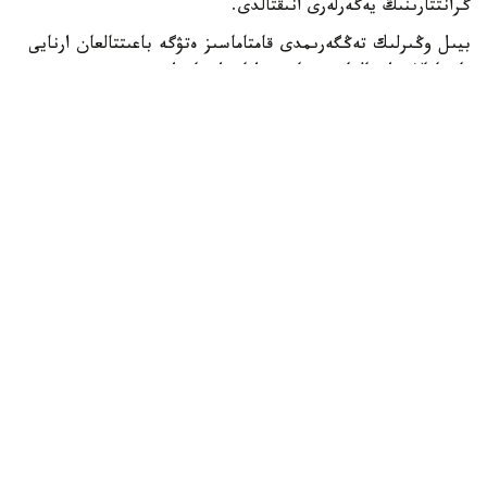
گرانتتارىنىڭ يەگەرلەرى انىقتالدى.
بيىل وڭىرلىك تەڭگەرىمدى قامتاماسىز ەتۋگە باعىتتالعان ارنايى
باستامالار دا جالعاسىن تاپتى. اتاپ ايتقاندا، «سەرپىن»
باعدارلاماسى اياسىندا 2180 ءبىلىم بەرۋ گرانتى، سونداي-اق
ەلىمىزدىڭ باتىس وڭىرلەرىنىڭ جاستارىنا 2500 گرانت
ءبولىندى.
سونىمەن قاتار قازاقستاندا اشىلعان شەتەلدىك جوعارى وقۋ
ورىندارىنىڭ فيليالدارىنا تالاپكەرلەر قابىلداۋ ءۇشىن 3190
مەملەكەتتىك ءبىلىم بەرۋ گرانتى قاراستىرىلدى.
ءبىلىم بەرۋ گرانتتارى ەل ەكونوميكاسىنىڭ كادرلارعا دەگەن
بولجامدى سۇرانىسىن ەسكەرە وتىرىپ ءبولىندى. ەڭ كوپ گرانت
ەكونوميكانىڭ باسىم سەكتورلارى ءۇشىن ماماندار دايارلايتىن
مىناداي باعىتتارعا بەرىلدى:
✔ ينجەنەرلىك، وڭدەۋ جانە قۇرىلىس سالالارى - 16674
گرانت؛
✔ پەداگوگيكالىق عىلىمدار - 12228 گرانت؛