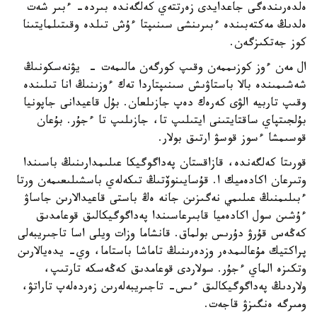
ەلدەرىندەگى جاعدايدى زەرتتەي كەلگەندە بىردە- ءبىر شەت
ەلدىڭ مەكتەبىندە ءبىرىنشى سىنىپتا ءۇش تىلدە وقىتىلمايتىنا
كوز جەتكىزگەن.
ال مەن ءوز كوزىممەن وقىپ كورگەن مالىمەت - يۋنەسكونىڭ
شەشىمىندە بالا باستاۋىش سىنىپتاردا تەك ءوزىنىڭ انا تىلىندە
وقىپ تاربيە الۋى كەرەك دەپ جازىلعان. بۇل قاعيدانى جاپونيا
بۇلجىتپاي ساقتايتىنى ايتىلىپ تا، جازىلىپ تا ءجۇر. بۇعان
قوسىمشا ءسوز قوسۋ ارتىق بولار.
قورىتا كەلگەندە، قازاقستان پەداگوگيكا عىلىمدارىنىڭ باسىندا
وتىرعان اكادەميك ا. قۇسايىنوۆتىڭ تىكەلەي باسشىلىعىمەن ورتا
ءبىلىمنىڭ عىلىمي نەگىزىن جانە ەڭ باستى قاعيدالارىن جاساۋ
ءۇشىن سول اكادەميا قابىرعاسىندا پەداگوگيكالىق قوعامدىق
كەڭەس قۇرۋ دۇرىس بولماق. قانشاما وزات ويلى اسا تاجىريبەلى
پراكتيك مۇعالىمدەر وزدەرىنىڭ تاماشا باستاما، وي- يدەيالارىن
وتكىزە الماي ءجۇر. سولاردى قوعامدىق كەڭەسكە تارتىپ،
ولاردىڭ پەداگوگيكالىق ءىس- تاجىريبەلەرىن زەردەلەپ تاراتۋ،
ومىرگە ەنگىزۋ قاجەت.