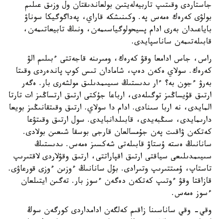
جاستاردى وقىتىپ تاربيەلەيتىن بولعاندىقتان ول وزىق عىلىم
بولۋى كەرەك ەمەس پە. وكىنىشكە قاراي، پەداگوگيكا سوناۋ
باياعىدان بەرى ادام پسيحولوگياسىمەن، ونىڭ تابيعاتىمەن،
قابىلەتىمەن ساناسپايدى.
راس، جاس ادامعا وقۋ كەرەك، ومىرىنە قاجەتتى ءبىلىم الۋ
كەرەك. سولاي ەكەن دەپ، شامادان تىس كوپ پاندەردى وقىتا
بەرۋ ءجون بە؟ ءار ىدىستىڭ سىيىمدىلىق مولشەرى بار. ەگەر
ارتىق قۇيساڭىز توگىلەدى، ارباعا جۇكتى ارتىق ارتساڭىز ات تارتا
المايدى، نە اربا سىنادى. ادام دا سولاي. ارتىق وقىتقانىڭىز بويعا
دارىمايدى، سىڭبەيدى، قابىلدانبايدى. سول ارتىق وقىتۋعا
كەتكەن ۋاقىت پەن جۇمسالعان قارجى بوسقا شىعىن بولادى.
سانانىڭ ەستە ۇستاۋ قابىلەتى شەكسىز ەمەس. ىدىستىڭ
سىيىمدىلىعى سياقتى ارتىق اقپاراتتى، ارتىق وقۋلاردى لاقتىرىپ
تاستاپ، ۇمىتتىرىپ وتىرادى. بۇل سانانىڭ ءوزىن ءوزى قورعاۋى.
قازاقتا وقۋ ءوتىپ كەتكەن دەگەن ءسوز بار. تەگىن ايتىلعان
ءسوز ەمەس.
وقي- وقي ساناسىنا زاقىم كەلگەن ادامداردى كورگەن سوڭ