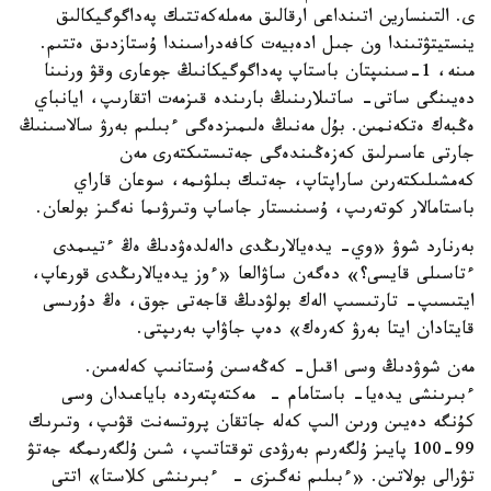
ى. التىنسارين اتىنداعى ارقالىق مەملەكەتتىك پەداگوگيكالىق
ينستيتۋتىندا ون جىل ادەبيەت كافەدراسىندا ۇستازدىق ەتتىم.
مىنە، 1-سىنىپتان باستاپ پەداگوگيكانىڭ جوعارى وقۋ ورنىنا
دەيىنگى ساتى- ساتىلارىنىڭ بارىندە قىزمەت اتقارىپ، ايانباي
ەڭبەك ەتكەنمىن. بۇل مەنىڭ ەلىمىزدەگى ءبىلىم بەرۋ سالاسىنىڭ
جارتى عاسىرلىق كەزەڭىندەگى جەتىستىكتەرى مەن
كەمشىلىكتەرىن ساراپتاپ، جەتىك بىلۋىمە، سوعان قاراي
باستامالار كوتەرىپ، ۇسىنىستار جاساپ وتىرۋىما نەگىز بولعان.
بەرنارد شوۋ «وي- يدەيالارىڭدى دالەلدەۋدىڭ ەڭ ءتيىمدى
ءتاسىلى قايسى؟» دەگەن ساۋالعا «ءوز يدەيالارىڭدى قورعاپ،
ايتىسىپ- تارتىسىپ الەك بولۋدىڭ قاجەتى جوق، ەڭ دۇرىسى
قايتادان ايتا بەرۋ كەرەك» دەپ جاۋاپ بەرىپتى.
مەن شوۋدىڭ وسى اقىل- كەڭەسىن ۇستانىپ كەلەمىن.
ءبىرىنشى يدەيا- باستامام - مەكتەپتەردە باياعىدان وسى
كۇنگە دەيىن ورىن الىپ كەلە جاتقان پروتسەنت قۋىپ، وتىرىك
99-100 پايىز ۇلگەرىم بەرۋدى توقتاتىپ، شىن ۇلگەرىمگە جەتۋ
تۋرالى بولاتىن. «ءبىلىم نەگىزى - ءبىرىنشى كلاستا» اتتى