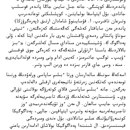
وقۋشىلاردى دا، اتا- انالاردى دا قيناپ جۇرگەن جاعداي -
پاندەردىڭ كوپتىگى. جانە جىل سايىن جاڭا پاندەر قوسىلىپ
جاتادى. بۇل ايتپاسقا بولمايتىن، كوپشىلىكتى توعاندىرىپ
وتىرعان تاقىرىپ. ا. قۇسايىنوۆ شامادان ارتىق (پەرەگرۋزكا)
پاندەر مەن ساباقتار كەشەگى كەڭەستىك كەزەڭنەن، ءتىپتى،
سوناۋ پاتشالى رەسەي ۋاقىتىنان بەرى بار ەكەنىن ايتا كەلە، ۇلى
پەداگوگ ك. ۋشينسكييدەن مىناداي مىسال كەلتىرگەن: «ءبىز
بالالاردىڭ باسىنا ءارتۇرلى ەشتەڭەگە دە كەرەگى جوق قوقىستى
ءۇيىپ- توگىپ جاتىرمىز، كەيىن ادام ونى ومىردە قولدانبايدى»
. مىنە، وسى جاي قازىر بىزدە دە ورىن الىپ وتىر.
اسەكەڭ سونىڭ سالدارىنان ورتا ءبىلىم ساپاسى ورلەۋدىڭ ورنىنا
تومەندەپ كەتكەنىن زەرتتەۋ ناتيجەلەرى ارقىلى دالەلدەپ
بەرگەن. جانە ءبىلىم ساپاسىن قالاي كوتەرۋگە بولاتىنى تۋرالى
وي- ۇسىنىستارىن شەتەلدىك ۇزدىك تاجىريبەلەرگە سۇيەنە
وتىرىپ جايىپ سالعان. ال مەن ءوز تۇيگەندەرىمدى ءوز
تاجىريبەلەرىمە سۇيەنە وتىرىپ ايتپاقپىن. جالپى، پەداگوگيكا
كونسەرۆاتيۆتىك عىلىم سانالادى. بۇل ەندى ومىردەگى
قيسىنسىزدىق. ال شىنىندا پەداگوگيكا بولاشاق ادامدارىن ياعني