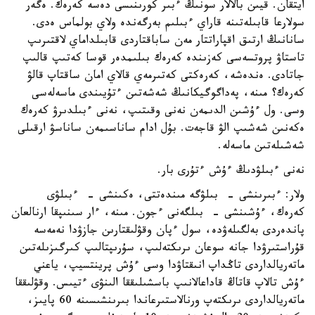
ايتقان. قيىن بالالار سونىڭ ءبىر كورىنىسى دەسە كەرەك. ەگەر
سولارعا قابىلەتىنە قاراي ءبىلىم بەرگەندە ولاي بولماس ەدى.
سانانىڭ ارتىق اقپاراتتار مەن ساباقتاردى قابىلداماي لاقتىرىپ
تاستاۋ پروتسەسى كەزىندە كەرەك بىلىمدەر قوسا كەتىپ قالىپ
جاتادى. ەندەشە، كەرەكتى كەتىرمەي قالاي امان ساقتاپ قالۋ
كەرەك؟ مىنە، پەداگوگيكانىڭ شەشەتىن ءتۇيىندى ماسەلەسى
وسى. ول ءۇشىن الدىمەن نەنى وقىتىپ، نەنى ءبىلدىرۋ كەرەك
ەكەنىن شەشىپ الۋ قاجەت. بۇل ادام ساناسىمەن ساناسۋ ارقىلى
شەشىلەتىن ماسەلە.
نەنى ءبىلۋدىڭ ءۇش ءتۇرى بار.
ولار: ءبىرىنشى - بىلۋگە مىندەتتى، ەكىنشى - ءبىلۋى
كەرەك، ءۇشىنشى - بىلگەنى ءجون. مىنە، ءار سىنىپقا ارنالعان
پاندەردى بەلگىلەۋدە، سول ءپان وقۋلىقتارىن جازۋدا نەمەسە
قۇراستىرۋدا جانە سوعان ىرىكتەلىپ، سۇرىپتالىپ كىرگىزىلەتىن
ماتەريالداردى تاڭداپ انىقتاۋدا وسى ءۇش پرينتسيپ، ياعني
ءۇش تالاپ قاتاڭ قاداعالانىپ باسشىلىققا الىنۋى ءتيىس. وقۋلىققا
ماتەريالداردى ىرىكتەپ ورنالاستىرعاندا بىرىنشىسىنە 60 پايىز،