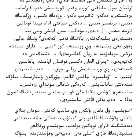
بە، قازاق تىلىنەن ەكى العانىڭ قالاي، دەپ رەنجىدىم دە
ارتىنان سول ساباقتى ءوزىم وقىپ كورەيىنشى دەپ قاراسام،
«ەتىستەر» دەگەن تاقىرىپ ەكەن. وزدىك ەتىس، وزگەلىك
ەتىس، ىرىقسىز ەتىس... دەگەن سياقتى ادام ميىنا قوناتىن
نارسە ەمەس. ال ەندى، مۇعالىم، سەن ايتشى وسى مىنا
ەتىستەردى بىلمەگەننەن بالانىڭ نەسى كەتەدى؟ ونىڭ جالپى
وقۋى مەن بىلىمىنە، وي ورىسىنە، ءوز ءتىلى - قازاق تىلىندە
ەركىن سويلەۋىنە نە زيان كەلتىرەدى؟ - ەشتەڭەسى دە
كەتپەيدى، ءبىراق العان ەكىسى توقسان اياعىندا باعاسىن
كەمىتەدى، وي ورىسىنە ەش زيانى جوق، - دەپ شىنىمدى
ايتتىم. - اۋىلىمىزدا جاقسى اتالىپ جۇرگەن ۇستازسىڭ، بىلۋگە
مىندەتتى سانالمايتىن، كەرەگى شامالى سونداي «ەتىس-
مەتىستەر» ءۇشىن بالاعا ەكى قويىپ ساعىن سىندىرعانىڭ ءجون
بە؟! - دەپ مەنى قاتتى ساستىردى.
ءسويتىپ، ول ماعان ۇلكەن وي سالىپ كەتتى. سودان بىلاي
باعانى وقۋشىنىڭ تاقىرىپتى ءبىلۋى مىندەتتى جانە مىندەتتى
ەمەستىگىنە قاراي قوياتىن بولدىم. سويتسەم ورتاڭعى
سىنىپتاردىڭ قازاق ءتىلى مەن ادەبيەتى وقۋلىقتارىندا بىلۋگە