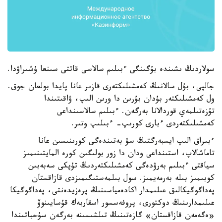
سولاردىڭ ىشىندە بۇگىنگى ءبىلىم سالاسى قاتتى سىنعا ۇشىراۋدا.
جالپى، بۇل سالانىڭ كەمشىلىكتەرى قازىر عانا پايدا بولعان جوق.
ول كەمشىلىكتەر بۇدان بۇرىن دا ورىن الىپ، ۋاقىتىندا
تۇزەتىلمەي قوردالانا بەرگەن. ءبىلىم سالاسىنداعى
كەمشىلىكتەردى ءبارى كورىپ- ءبىلىپ وتىر.
ءبىراق الىپ ايسبەرگتىڭ سۋ بەتىندەگى كورىنىسىن عانا
تاماشالاپ، استىنداعى ودان دا زور بولىگىن كورە المايتىنىمىز
سياقتى ءبىلىم بەرۋدەگى كەمشىلىكتەردىڭ تۇپكى سەبەبىن
كوبىمىز بىلە بەرمەيمىز. سول بىلمەستىگىمىزدى قازاقستان
پەداگوگيكالىق عىلىمدار اكادەمياسىنىڭ پرەزيدەنتى، پەداگوگيكا
عىلىمدارىنىڭ دوكتورى، پروفەسسور اسقاربەك قۇسايىنوۆ
«ەگەمەن قازاقستان» گازەتىنىڭ تىلشىسىنە بەرگەن سۇحباتىندا