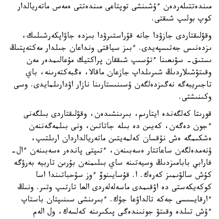
مىندەتتىلەردەن ءۇشىنشى توپتاعى مىندەتتى ەمەس ماتەريالدار
كوپ بولىپ شىقتى.
وقۋلىقتاردى جازۋدا جانە قۇراستىرۋدا بىزدە جاۋاپكەرشىلىك،
ىزدەنىس جەتىسپەيدى. ءبىز سياقتى ونداعان جىلدار مەكتەپتىڭ
ىستىق- سۋىعىنا ءتۇسىپ شىققان پراكتيك مۇعالىمدەر مەن
وقىتۋشىلاردىڭ شىرىلداپ جازعان ماقالا، ەڭبەكتەرىنە، باي
تاجىريبەگە نەگىزدەلگەن ۇسىنىستارىنا نازار اۋدارىلمايدى. وسى
وكىنىشتى.
قورىتا كەلگەندە ايتارىم، بىرىنشىدەن، وقۋلىقتاردى بىلگەنى
ءجون دەگەن، كەيىن دە بىلە جاتاتىن، ونى بىلمەگەننەن
ەشكىمگە ەش نۇقسان كەلمەيتىن ماتەريالداردان ارىلتىپ،
ۇنەمدەلگەن ساعاتتار ەسەبىنەن، ءتىپتى پاندەر ەسەبىنەن ءال-
فارابي بابامىزدىڭ وسيەتىنە ساي بىلىمنەن بۇرىن تاربيە بەرۋگە
كۇش سالۋىمىز كەرەك. ا. قۇسايىنوۆ ءوز سۇحباتىندا اسا
كوكەيكەستى دە اۋقىمدى ماسەلەلەردى العا تارتىپ وتىر. ونىڭ
ءارقايسىسى جەكە تالداۋعا جۇك. ءبىرىنشى سىنىپتان باستاپ
ءۇش تىلدە وقىتۋ جونىندەگى پىكىرىنە كەلسەك، ول الەم