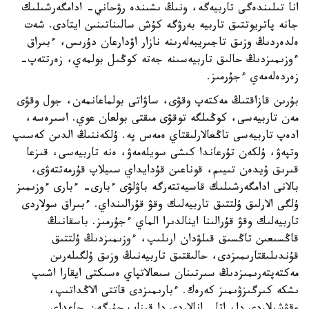
انا تىلىندەگى تاربيەگە، ونىڭ ىشىندە رۋحاني- ادامگەرشىلىك
جانە پاتريوتتىق تاربيە بەرۋگە كۇش سالىناتىنىن ايتادى. شەت
ەلدەردىڭ وزىق تاجىريبەلەرىنە نازار اۋدارعان دۇرىس، ءبىراق
ءوزىمىزدىڭ حالىق تاربيەسىنە جەتە كوڭىل بولمەي، زەرتتەپ-
زەردەلەمەي ءجۇرمىز.
بۇرىن قازاقتىڭ مەكتەپ وقۋى، ساۋاتى بولماعانمەن، جول وقۋى
مەن تاربيەسى، كوڭىلگە توقۋى مىقتى بولعان عوي. اسىرەسە،
ادەپ تاربيەسى تاڭعالارلىقتاي ەمەس پە. ۇلكەننىڭ الدىن كەسىپ
وتپەۋ، ۇلكەن تۇرعاندا كىشى سويلەمەۋ، ەنە تاربيەسى، قىزعا
قىرىق ۇيدەن تىيىم، قوناعىن قۇدايداي سىيلاپ قۇرمەتتەۋى،
بالانى ادامگەرشىلىك قاسيەتتەرگە باۋلۋى ءبارى- ءبارى ءوزىمىز
ۇلگى الارلىق ۇلتتىق تاربيەلىك وقۋ قۇرالىنداي. ءبىراق سولاردى
تاربيەلىك وقۋ قۇرالىنا اينالدىرا الماي ءجۇرمىز. باسقانىڭ
قاڭسىعىن تاڭسىق قىلۋدان ارىلىپ، ءوزىمىزدىڭ ۇلتتىق
قۇندىلىقتارىمىزدى، حالىقتىق تاربيەنىڭ وزىق ۇلگىلەرىن
مەكتەپتەرىمىزدىڭ سىرتىنان سىعالاتپاي ەسىكتى ايقارا اشىپ
ىشكە كىرگىزۋىمىز كەرەك. ءبارىمىزدى قاتتى الاڭداتىپ،