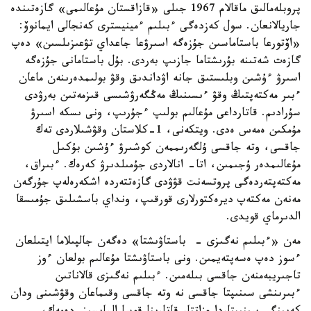
پروبلەمالىق ماقالام 1967 جىلى «قازاقستان مۇعالىمى» گازەتىندە
جاريالانعان. سول كەزدەگى ءبىلىم ءمينيسترى كەنجالى ايمانوۆ:
«اۆتورعا باستاماسىن جۇزەگە اسىرۋعا جاعداي تۋعىزىلسىن» دەپ
گازەت شەتىنە بۇرىشتاما جازىپ بەردى. بۇل باستامانى جۇزەگە
اسىرۋ ءۇشىن وبلىستىق جانە اۋداندىق وقۋ بولىمدەرىنەن ماعان
ءبىر مەكتەپتىڭ وقۋ ءىسىنىڭ مەڭگەرۋشىسى قىزمەتىن بەرۋدى
سۇرادىم. قاتارداعى مۇعالىم بولىپ ءجۇرىپ، ونى ىسكە اسىرۋ
مۇمكىن ەمەس ەدى. ويتكەنى، 1-كلاستان وقۋشىلاردى تەك
جاقسى، وتە جاقسى ۇلگەرىممەن كوشىرۋ ءۇشىن بۇكىل
مۇعالىمدەر ۇجىمىن، اتا- انالاردى جۇمىلدىرۋ كەرەك. ءبىراق،
مەكتەپتەردەگى پروتسەنت قۋۋدى گازەتتەردە اشكەرەلەپ جۇرگەن
مەنەن مەكتەپ ديرەكتورلارى قورقىپ، ونداي باسشىلىق جۇمىسقا
الدىرماي قويدى.
مەن «ءبىلىم نەگىزى - باستاۋىشتا» دەگەن جالپىلاما ايتىلعان
ءسوز دەپ ەسەپتەيمىن. ونى باستاۋىشتا مۇعالىم بولعان ءوز
تاجىريبەمنەن جاقسى بىلەمىن. ءبىلىم نەگىزى قالاناتىن
ءبىرىنشى سىنىپتا جاقسى نە وتە جاقسى وقىماعان وقۋشىنى ودان