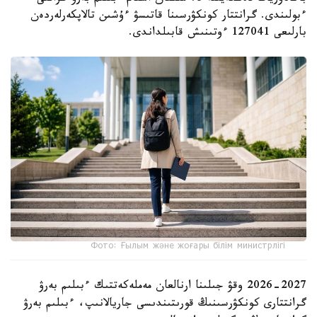
ءبولىندى. گرانتتار كونكۋرسىنا قاتىسۋ ءۇشىن تالاپكەرلەردەن
بارلىعى 127041 ءوتىنىش قابىلداندى.
Фото: Ғылым және жоғары білім министрлігі
2026-2027 وقۋ جىلىنا ارنالعان مەملەكەتتىك ءبىلىم بەرۋ
گرانتتارى كونكۋرسىنىڭ قورىتىندىسى جاريالانىپ، ءبىلىم بەرۋ