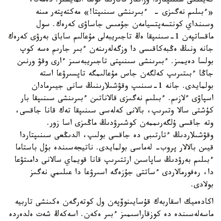
كەيىنگى سىنىپتاردا وزاتتار قاتارىنا قوسا المايسىز. دەمەك،
«ءبىلىم نەگىزى - ءبىرىنشى سىنىپتا!» مەكتەپتەر مىنە
وسىنداي كونتسەپتسيامەن جۇمىس جاساۋى كەرەك. سول
ماقساتپەن 1-سىنىپقا ەڭ تاجىريبەلى مۇعالىم ساباق بەرۋى كەرەك
جانە ونىڭ ەڭبەكاقىسى دا وزگەلەرىنەن ءبىر جارىم ەسە كوپ
بولسا دەيمىز. ءبىرىنشى سىنىپتى تاجىريبەسىز ءارى وقۋ ورنىن
جاڭا ءبىتىرىپ كەلگەن جاس مۇعالىمگە تاپسىرۋعا استە
بولمايدى. جانە 1-سىنىپ وقۋشىلارىنىڭ سانى جيىرمادان
اسپاۋى ءلازىم. ءبىلىم نەگىزى قالاناتىن ءبىرىنشى سىنىپقا بار
كۇشتى سالا وتىرىپ، بالانى كەلەسى سىنىپقا تەك قانا جاقسى،
وتە جاقسى ۇلگەرىممەن كوشىرۋدىڭ ماڭىزى اسا زور.
وقۋشىلاردىڭ ءتارتىبى دە جاقسى بولىپ، الدىڭعى سىنىپتاردا
قيىن بالالار پروب- لەماسى بولمايدى. ناتيجەسىندە بۇل باستاما
ءبىلىم بەرۋدىڭ ساپاسىن ارتتىرىپ قانا قويماي سالانى دامىتۋعا
دا، رەفورمالاردى ءساتتى جۇزەگە اسىرۋعا دا عىلىمي نەگىز
بولادى.
اكادەميك اسقاربەك قۇسايىنوۆپەن ول كوتەرگەن ەكىنشى تاربيە
ماسەلەسىندە دە كوزقاراسىمىز ءبىر ەكەن. اسەكەڭ شەت ەلدەردە