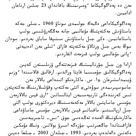
مەن دە پەداگوگيكاعا ءومىرىمنىڭ باقانداي 23 جىلىن ارناعان
اداممىن.
پەداگوگيكاداعى ەڭبەك جولىمدى سوناۋ 1960 -جىلى جەكە
باستاۋىش مەكتەپتىڭ مۇعالىمى جانە مەڭگەرۋشىسى بولىپ
باستاعانمىن. ەكى جىل باستاۋىش سىنىپقا ساباق بەردىم. سودان
سوڭ بەس جىل ورتالاۋ مەكتەپتە قازاق ءتىلى مەن ادەبيەتى
ءپانى مۇعالىمى بولىپ قىزمەت اتقاردىم.
ارادا ون جىل جۋرناليستىك قىزمەتتەگى ۇزىلىستەن كەيىن
پەداگوگيكالىق جۇمىسىما قايتا ورالدىم. ارقالىق قالاسىندا ءوزىم
ۇيىمداستىرعان «ا. س. ماكارەنكو اتىنداعى بالالار مەن
جاسوسپىرىمدەر سوۆەتى» اتتى مەكتەپ وقۋشىلارىنىڭ مەكتەپتەن
تىس كەزىندەگى تاربيەسىمەن اينالىساتىن ءارى قيىن بالالارمەن
جۇمىس جاسايتىن بالالار مەكەمەسىنىڭ ديرەكتورى بولىپ التى
جىل ارپالىستىم. ماقساتىم قيىن بالالارمەن جۇمىس جاساۋداعى
ماكارەنكونىڭ الەمدە تەڭدەسى جوق ءىس- تاجىريبەسىن
قازاقستاندا جاڭعىرتىپ جۇزەگە اسىرۋ بولاتىن. ونىڭ مۇمكىن
ەكەنىن دالەلدەپ بەردىم. 1993 -جىلدان 2003 -جىلعا دەيىن