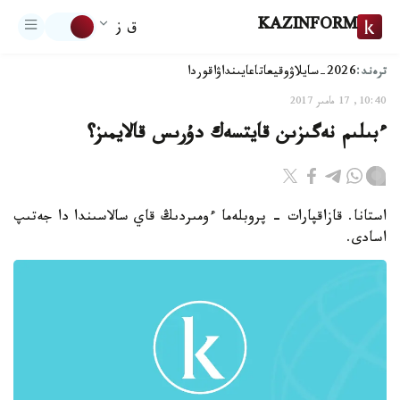
KAZINFORM
ق ز
ترەند:
2026-سايلاۋ
وقيعا
تاعايىنداۋ
اقوردا
10:40, 17 مامىر 2017
ءبىلىم نەگىزىن قايتسەك دۇرىس قالايمىز؟
استانا. قازاقپارات - پروبلەما ءومىردىڭ قاي سالاسىندا دا جەتىپ
اسادى.