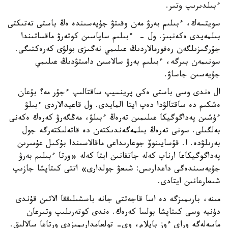
ءبىلدىرىپ وتىر.
سويتسەك، ءبىلىم بەرۋ مەن وقىتۋ جۇيەسىندە ەڭ باستى تەتىكتى
بىلمەيدى ەكەنبىز. ول - ءبىلىم ساپاسىن كوتەرۋ ماقساتىندا
جۇرگىزىلگەن رەفورمالاردىڭ عىلىمي نەگىزى بولۋى كەرەكتىگى.
سونىمەن بىرگە، ءبىلىم بەرۋ سالاسىن دامىتۋدىڭ عىلىمي
جۇيەسىن جاساۋ.
ال ەندى وسى باستى ەكى پرينسيپ ساقتالىپ ءجۇر مە؟ بۇعان
ەشكىم دە ساقتالۋدا دەپ ايتا المايدى. ول قاعيدالاردى ءبىلۋ
ءۇشىن پەداگوگيكا عىلىمىن تەرەڭ ءبىلۋ، مەڭگەرۋ كەرەك ەكەنى
بەلگىلى. سونى تەرەڭ بىلمەگەندىكتەن دە قاتەلىكتەرگە جول
بەرىلۋدە. ا. قۇسايىنوۆ جوعارىداعى ماقالاسىندا بۇكىل عۇمىرىن
پەداگوگيكاعا ارناپ كەلە جاتقانىن ايتا كەلە «ورتا ءبىلىم بەرۋ
جۇيەسىندەگى داعدارىس: شىعۋ جولدارى» اتتى كىتاپشا جازىپ
شىعارعانىن ايتادى.
مىنە، بارىمىزگە دە اسا قاجەتتى جانە باسشىلىققا الاتىن قۇندى
دۇنيە وسى كىتاپشا بولسا كەرەك. ەندى كوتەرىلىپ وتىرعان
ماسەلەگە وراي ءوز بايلام، وي- تولعامدارىمىزدى ورتاعا سالالىق.