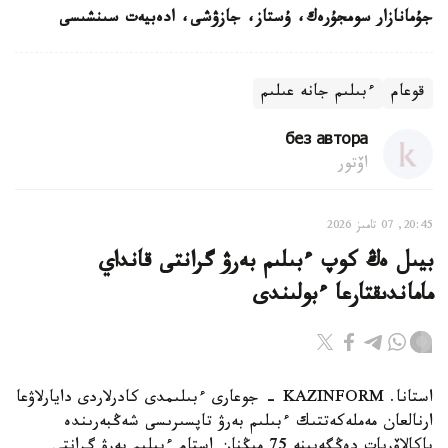
جۇمانازار سومجۇرەك، ۇستاز، جازۋشى، ادەبيەت سىنشىسى
قوعام
ءبىلىم جانە عىلىم
без автора
اۆتور
20:45, 07 تامىز 2026
بيىل ەڭ كوپ ءبىلىم بەرۋ گرانتى قانداي
ماماندىقتارعا ءبولىندى
استانا. KAZINFORM - جوعارى ءبىلىمدى كادرلاردى دايارلاۋعا
ارنالعان مەملەكەتتىك ءبىلىم بەرۋ تاپسىرىسى شەڭبەرىندە
باكالاۆريات دەڭگەيىنە 75 مىڭنان استام ءبىلىم بەرۋ گرانتى