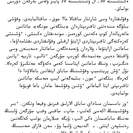
ەكىنشىسىنە 30, ال ۇشىنشىسىنە 10 پايىز ۇلەس بەرگەن دۇرىس
بولماق.
وقۋلىقتاردا وسى شارتتار ساقتالا ما؟ جوق، ساقتالمايدى. وقۋشى
بىلۋگە مىندەتتى تاقىرىپتاردان «بىلگەنى جونگە» جاتاتىن
ماتەريالدار كوپ ەكەنىن كورەمىز. سوندىقتان ەكىنشى، ءۇشىنشى
كەزەكتەگى تاقىرىپتاردى ازايتۋ ارقىلى وقۋلىقتاردى ىقشامداۋعا،
ساعاتىن ازايتۋعا، ولاردان ۇنەمدەلگەن ساعاتتار ەسەبىنەن وسى
ۋاقىتقا دەيىن جەتىمدىك كورىپ جۇرگەن ءتالىم- تاربيە ءپانىن
ەنگىزىپ، ونىڭ ساعاتىن اپتاسىنا كەمى ەكەۋگە جەتكىزۋ كەرەك.
بۇل ءۇش پرينتسيپ وقۋشىنىڭ ساباق ايتقانىن باعالاۋدا دا
كەرەك. بىلگەنى ءجون، بىلمەگەنى ايىپ ەمەسكە جاتاتىن
تاقىرىپتى ايتا الماعانى ءۇشىن وقۋشىعا جامان باعا قويۋعا
بولمايدى.
ءوز باسىمنان مىناداي ساباق الارلىق قىزىق وقيعا وتكەن. ءبىر
وقۋشىمنىڭ اكەسى كەلىپ، جاپ- جاقسى وقىپ جۇرگەن ۇلىنىڭ
مەنىڭ ساباعىمنان ەكى الىپ، ۇيگە جىلارمان بولىپ كەلگەنىن
رەنىشپەن ايتتى. - الدىمەن ۇلىما وۋ، سەن قازاق ەمەسسىڭ