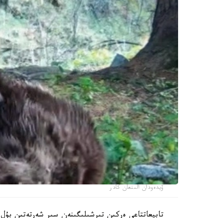
ۆيدەودان الىنعان كادر
تابيعاتتاعى ەركىن تىرشىلىگىنەن سىر شەرتەتىن بۇل 