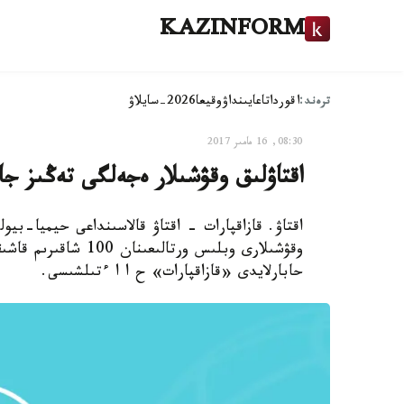
KAZINFORM
ترەند:
اقوردا
تاعايىنداۋ
وقيعا
2026-سايلاۋ
08:30, 16 مامىر 2017
اقتاۋلىق وقۋشىلار ەجەلگى تەڭىز جا
اقتاۋ. قازاقپارات - اقتاۋ قالاسىنداعى حيميا-بيول
وقۋشىلارى وبلىس ورتا
حابارلايدى «قازاقپارات» ح ا ا ءتىلشىسى.