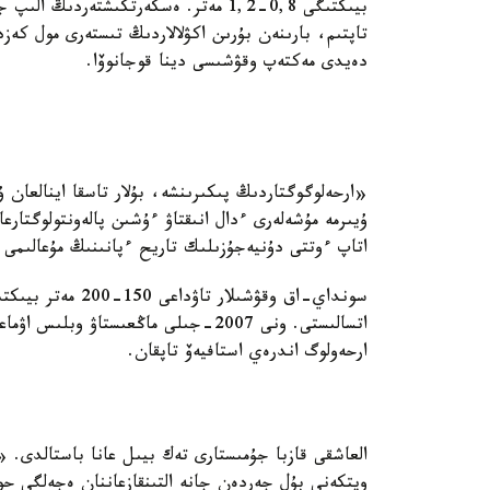
تاپتىم، بارىنەن بۇرىن اكۋلالاردىڭ تىستەرى مول كەزد
دەيدى مەكتەپ وقۋشىسى دينا قوجانوۆا.
ۇيىرمە مۇشەلەرى ءدال انىقتاۋ ءۇشىن پالەونتولوگتا
اتاپ ءوتتى دۇنيەجۇزىلىك تاريح ءپانىنىڭ مۇعالىمى ا
سونداي-اق وقۋشىلا
اتسالىستى. ونى 2007-جىلى ماڭعىستاۋ 
ارحەولوگ اندرەي استافيەۆ تاپقان.
العاشقى قازبا جۇمىستارى تەك بيىل عانا باستالدى. «