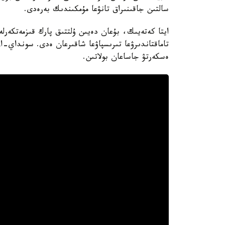
سالتىن جاقىنىراق تانۋعا مۇمكىندىك بەرەدى.
ايتا كەتەيىك، بۇعان دەيىن ۇلتتىق پارك قىزمەتكەرلە
تاماقتاندىرۋعا تىرىسپاۋعا شاقىرعان ەدى. سونداي-اق،
ەسكەرتۋ جاساعان بولاتىن.