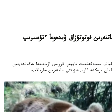
تتەرىن فوتوتۇزاق ۆيدەوعا ءتۇسىرىپ
اناشىرلارى الماتى مەملەكەتتىك تابيعي قورىعى اۋماعىندا مەكەندەيتىن
عان ەرەكشە ءارى قىزىقتى ساتتەرىن جاريالادى.