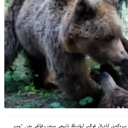
بىرەگەي كادرلار قوڭىر ايۋدىڭ تابيعي مىنەز-قۇلقى مەن ءومىر