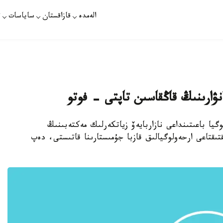
الەمدە
قازاقستان
ساياسات
ت
نۋارىنىڭ قاڭقاسىن تاپتى - فوتو
وگيا باعىتىنداعى نازاربايەۆ زياتكەرلىك مەكتەبىنىڭ
لىعىنان 100 شاقىرىم قاشىقتىقتاعى ارحەولوگيالىق قازبا جۇمىستارىنا قاتىستى، دەپ