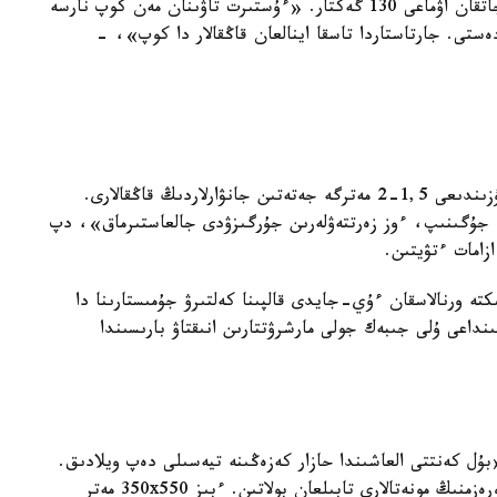
بيىكتىگى 0,8-1,2 مەتر. ەسكەرتكىشتەردىڭ الىپ جاتقان اۋماعى 130 گەكتار. «ءۇستىرت تاۋىنان مەن كوپ نارسە
ەستى. جارتاستاردا تاسقا اينالعان قاڭقالار دا كوپ»، -
«ارحەلوگوگتاردىڭ پىكىرىنشە، بۇلار تاسقا اينالعان ۇزىندىعى 1,5-2 مەترگە جەتەتىن جانۋارلاردىڭ قاڭقالارى.
رعا جۇگىنىپ، ءوز زەرتتەۋلەرىن جۇرگىزۋدى جالعاستىرماق»، دپ
زامات ءتۋيتىن.
ر تاۋداعى 150-200 مەتر بيىكتىكتە ورنالاسقان ءۇي-جايدى قالپىنا كەلتىرۋ جۇمىستارىنا دا
وبلىس اۋماعىنداعى ۇلى جىبەك جولى مارشرۋتتارىن انىقتاۋ بارىسىندا
بۇل كەنتتى العاشىندا حازار كەزەڭىنە تيەسىلى دەپ ويلادىق.
ويتكەنى بۇل جەردەن جانە التىنقازعاننان ەجەلگى حورەزمنىڭ مونەتالارى تابىلعان بولاتىن. ءبىز 350x550 مەتر