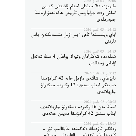
15:06, 03 تامىز 2026
ەلىمىزدە 70 جىلدان استام ۋاقىتتان كەيىن
العاش رەت جولبارىس تاريحي مەكەندەۋ ارەالىنا
جىبەرىلدى
14:52, 03 تامىز 2026
اباي وبلىسىندا تاعى ءبىر اۋىل ىشىمدىكتەن باس
تارتتى
14:23, 03 تامىز 2026
شىلدەدە شەكارادان وتپەك بولعان 4 مىڭ شەتەل
ازاماتى ۇستالدى
07:12, 03 تامىز 2026
نايزاعاي، شاڭدى داۋىل جانە 42 گرادۋسقا
دەيىنگى اپتاپ ىستىق: 17 وڭىردە ەسكەرتۋ
جاريالاندى
08:05, 02 تامىز 2026
استانا مەن 16 وڭىردە ەسكەرتۋ جاريالاندى:
اپتاپ ىستىق 42 گرادۋسقا دەيىن جەتەدى
15:05, 01 تامىز 2026
زەڭگىر تاۋدىڭ ەتەگىندە جايقالىپ تۇر -