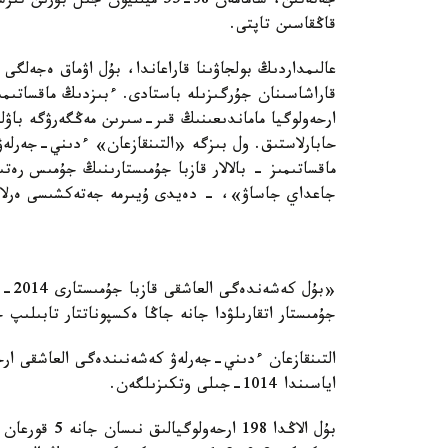
جەتەتىن، شامامەن 38-55 ميلليون
قاڭقاسىن تاپتى.
قاراشاسىنان جۇرگىزىلە باستادى. ءبىزدىڭ ماقساتىمى
ارحەولوگيا ماماندىعىنىڭ قىر-سىرىن مەڭگەرۋگە باۋلۋ
حابارلاستىق. ول بىزگە «التىنقازعان» ءدىني-جەرلەۋ
ماقساتىمىز - بالالار قازبا جۇمىستارىنىڭ جۇمىس رە
جاعداي جاساۋ»، - دەيدى ۇيىرمە جەتەكشىسى ەرلان
«بۇل
جۇمىستار اتقارىلۋدا جانە جاڭا ەكسپوناتتار تابىلىپ
التىنقازعان ءدىني-جەرلەۋ كەشەنىندەگى العاشقى ارحە
اياسىندا 1014-جىلى وتكىزىلگەن.