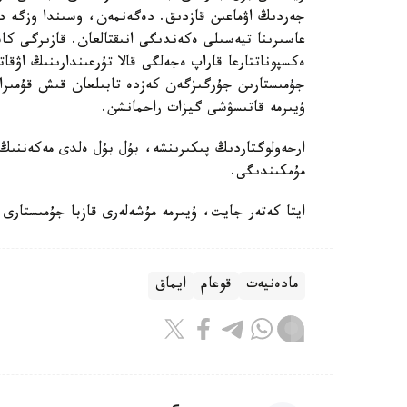
ەكسپوناتتارعا قاراپ ەجەلگى قالا تۇرعىندارىنىڭ اۋقاتت
جۇمىستارىن جۇرگىزگەن كەزدە تابىلعان قىش قۇمىرا
ۇيىرمە قاتىسۋشى گيزات راحمانشن.
ارحەولوگتاردىڭ پىكىرىنشە، بۇل بۇل ەلدى مەكەننىڭ
مۇمكىندىگى.
ايتا كەتەر جايت، ۇيىرمە مۇشەلەرى قازبا جۇمىستارى 
مادەنيەت
قوعام
ايماق