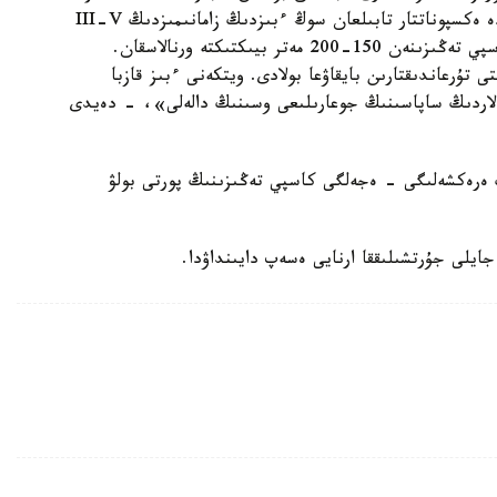
جەردىڭ اۋماعىن قازدىق. دەگەنمەن، وسىندا وزگە دە ەكسپوناتتار تابىلعان سوڭ ءبىزدىڭ زامانىمىزدىڭ III-V
عاسىرىنا تيەسىلى ەكەندىگى انىقتالعان. قازىرگى كاسپي تەڭىزىنەن 150-200 مەتر بيىكتىكتە ورنالاسقان.
ى تۇرعاندىقتارىن بايقاۋعا بولادى. ويتكەنى ءبىز قازبا
لاردىڭ ساپاسىنىڭ جوعارىلىعى وسىنىڭ دالەلى»، - دەيدى
 ەرەكشەلىگى - ەجەلگى كاسپي تەڭىزىنىڭ پورتى بولۋ
جايلى جۇرتشىلىققا ارنايى ەسەپ دايىنداۋدا.