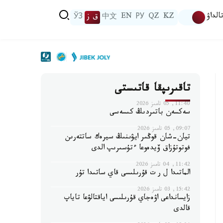
الداۋ
KZ
QZ
РУ
EN
中文
ق ز
ЎЗ
تاقىرىپقا قاتىستى
11:40, 05 تامىز 2026
سەكسەن باتىردىڭ كىسەسى
09:07, 05 تامىز 2026
تيان-شان قوڭىر ايۋىنىڭ سيرەك ساتتەرىن
فوتوتۇزاق ۆيدەوعا ءتۇسىرىپ الدى
11:42, 04 تامىز 2026
الماتىدا ل ر ت قۇرىلىسى قاي ساتىدا تۇر
15:42, 03 تامىز 2026
زايسانداعى اۋەجاي قۇرىلىسى اياقتالۋعا تاياپ
قالدى