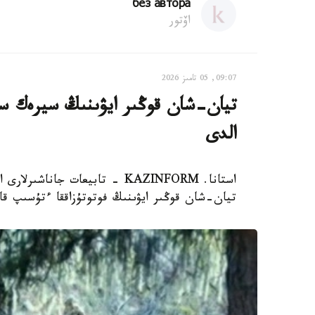
без автора
اۆتور
09:07, 05 تامىز 2026
تيان-شان قوڭىر ايۋىنىڭ سيرەك سا
الدى
استانا. KAZINFORM - تابيعات ج
تيان-شان قوڭىر ايۋىنىڭ فوتوتۇزاققا ءتۇسىپ قال