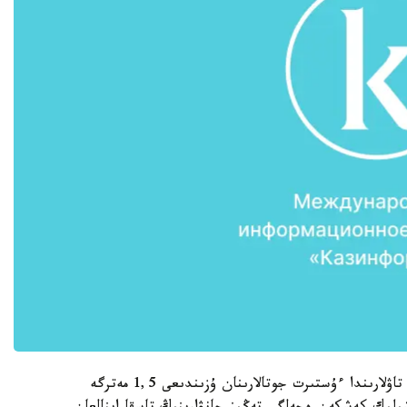
ولار «التىنقازعان» ءدىني جەرلەۋ كەشەنىندە، ۇساق تاۋلارىندا ءۇستىرت جوتالارىنان ۇزىندىعى 1,5 مەترگە