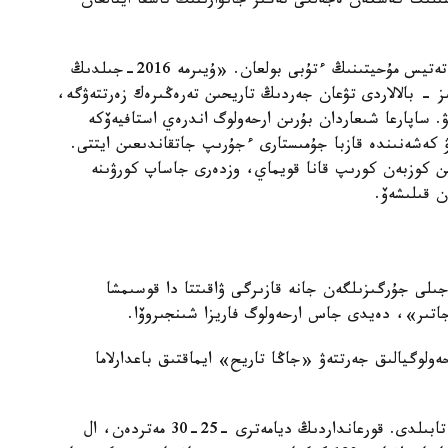
 جىل بۇرىن تىرشىلىك كەشكەن ەجەلگى تەڭىز جانۋارىنىڭ تاسقا اينالعان
عالىمداردىڭ بولجاۋىنا قاراعاندا، بۇل اۋماق ەجەلگى تەتيس مۇحيتىنىڭ ءتۇبى بولعان. «ۇيىرمە 2016-جىلدىڭ
ز - بالالاردى تۋعان جەردىڭ تاريحىن تەرەڭىرەك زەرتتەۋگە،
. ساپارعا شىعاردان بۇرىن ارحەولوگ اندرەي استافيەۆكە
 كەشەنىندە قازبا جۇمىستارى ءجۇرىپ جاتقاندىعىن ايتتى.
تىن كوزبەن كورىپ قانا قويماي، وزدەرى جاساپ كورۋىنە
 قىلىشەۆ.
 كەشەندەگى العاشقى قازبا جۇمىستارى 2014-جىلى جۇرگىزىلگەن جانە قازىرگى ۋاقىتتا دا قوسىمشا
 جاتىر»، دەيدى جاس ارحەولوگ فاريزا شىنجىروۆا.
ولوگيالىق جەرتتەۋ «جاڭا تاريح» ايماقتىق باعدارلاما
بۇل الاڭدا 198 ارحەولوگيالىق نىسان جانە 5 قورعان تابىلدى. قورعانداردىڭ ديامەترى -25-30 مەتردەن، ال