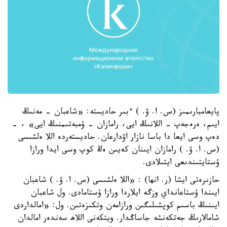
پايعامبارىمىز (س. ا. ۋ. ) ءبىر حاديستە: «شاعبان - مەنىڭ
ايىم، ەرەجەپ - اللانىڭ ايى، رامازان - ۇمبەتىمنىڭ ايى» ، -
دەپ وسى ايعا دا باسا نازار اۋدارعان. حاديستەردە اللا ەلشىسى
(س. ا. ۋ. ) رامازان ايىنان كەيىن ەڭ كوپ وسى ايدا ورازا
ۇستايتىندىعى ايتىلادى.
حازىرەتى ايشا (ر. انھا) : «اللا ەلشىسى (س. ا. ۋ. ) شاعبان
ايىندا ۇستاعانداي وزگە ايلاردا ورازا ۇستامادى. ول شاعبان
ايىنىڭ باسىم كوپشىلىگىن ورازامەن وتكىزەتىن. ول: «امالداردى
شامالارىڭ جەتكەنشە جاساڭدار. ويتكەنى اللاھ سەندەر امالدان