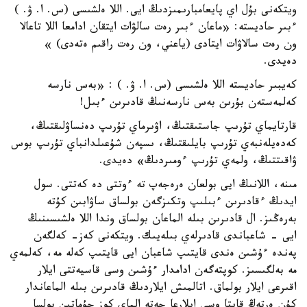
ويتكەنى بۇل اي پايعامبارىمىزدىڭ ايى. اللا ەلشىسى (س. ا. ۋ. )
ءبىر حاديستە: «ماعان ءبىر رەت سالۋات ايتقان ادامعا اللا تاعالا
ون رەت سالاۋات ايتادى (ياعني، ون رەت راقىم ەتەدى) »
دەيدى.
كەيبىر حاديستە اللا ەلشىسى (س. ا. ۋ. ) : «بەس نارسە
كەلمەستەن بۇرىن بەس نارسەنىڭ قادىرىن ءبىل!
قارتايماي تۇرىپ جاستىقتىڭ، اۋىرماي تۇرىپ دەنساۋلىقتىڭ،
كەدەيلەنبەي تۇرىپ بايلىقتىڭ، ىسپەن شۇعىلدانباي تۇرىپ بوس
ۋاقىتتىڭ، ولمەي تۇرىپ ءومىردىڭ» دەيدى.
مىنە، اللانىڭ ايى بولعان ەرەجەپ تە ءوتتى دە كەتتى. سول
ايدىڭ ءقادىرىن ءبىلىپ وتكىزگەن بولساق ساۋابىن كۇتە
بەرەڭىز. ال قادىرىن بىلە الماعان بولساق وندا اللا ەلشىسىنىڭ
ايى - شاعباندى قادىرلەي بىلەيىك. ويتكەنى كەز- كەلگەن
پەندە ءۇشىن ەندى قايتىپ شاعبان ايى قايتىپ كەلە مە، كەلمەي
مە بەلگىسىز. كوپتەگەن ادامدار ءۇشىن وسى قاسيەتتى ايلار
اقىرعى ايلار بولماق. اتالمىش ايلاردىڭ قادىرىن بىلە الماعاندار
كۇن ەرتەڭ قايتا وسى ايلارعا جەتە الماي كوز جۇماتىن بولسا