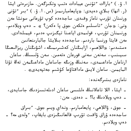
ا. ۋ. ) ءباراات ءتۇنىن عيبادات ەتىپ وتكىزگەن. حازىرەتى ايشا
(ر. انھا) بىلاي دەيدى: «پايعامبارىمىز (س. ا. ۋ. ) ءبىر ءتۇنى
ورنىنان تۇرىپ ناماز وقىدى. ساجدەدە كوپ تۇرعانى سونشا مەن
ونى: «جان ءتاسىلىم ەتكەن جوق پا ەكەن؟ » - دەپ ويلادىم.
ورنىمنان تۇرىپ، قولىمدى اياعىنا تيگىزىپ ەدىم، قيمىلدادى.
مەن قايتا ورنىما باردىم. ساجدەدە بىلايشا جالبارىنعانىن
ەستىدىم: «اللاھىم، ازابىڭنان كەشىرىمىڭە، اشۋىڭنان ريزالىعىڭا
سىيىنىپ، سەنەن سەنى قورعان ەتەمىن. سەن ۇلىسىڭ. ساعان
ارناعان ماداعىمدى، سەنىڭ وزىڭە جاساعان ماداعىڭمەن تەڭ تۇتا
المايمىن. ساعان لايىق ماداقتاۋعا كۇشىم جەتپەيدى» .
نامازدى بىتىرگەندە:
- ايشا، اللا تاعالانىڭ ەلشىسى ساعان ادىلەتسىزدىك جاسايدى،
- دەپ ويلادىڭ با؟ - دەدى. مەن:
- جوق، ۋاللاھي، پايعامبارىم. ونداي ويىم جوق. ءبىراق
ساجدەدە ۇزاق ۋاقىت تۇرىپ قالعانىڭىزدى بايقاپ، ءولدى مە؟ -
دەپ ويلادىم.