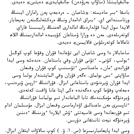
جالىقپايىنشا (ساۋاپ بەرۋدەن) جالىقپايدى» دەيتىن» دەيدى.
باسقا ءبىر حاديستە: «شاعبان - ەرەجەپ پەن رامازان ايىنىڭ
ورتاسىنداعى اي. ءبىراق ادامدار ونىڭ ەرەكشەلىگىنەن بەيحابار.
الايدا سول ايدا قۇلداردىڭ امالدارى الەمنىڭ راببىسىنا قاراي
كوتەرىلەدى. مەن دە ورازا ۇستاعان كۇيىمدە امالدارىمنىڭ اللاھ
تاعالاعا كوتەرىلۋىن قالايمىن» دەيدى.
ساحابالار دا وسى شاعبان ايى تۋعاندا قۇران وقۋعا كوپ كوڭىل
ءبولىپ، كۇنى- ءتۇنى قۇران وقي باستاعان. ەندەشە وسى ايدا
قۇراندى ءمان- ماعىناسىن ءتۇسىنىپ كوپ قۇران وقىعان
ساۋاپتى ءىس بولماق. ەگەر قۇران وقي المايتىندار بولسا وسى
ايدا قۇران ۇيرەنۋدى باستاعانى ابزال. قۇراننىڭ ءارپىن ۇيرەنىپ،
ەجەلەپ وقۋعا كوپ دەگەندە ەكى اپتا عانا ۋاقىت كەتەدى.
ۇيرەنۋگە مۇمكىندىك تابا الماعاندار تىم بولماسا قۇراننىڭ
ءتاپسىرى مەن ماعىنالىق اۋدارماسىن وقىعان ابزال. مۇسىلمان ادام
تىم قۇرىعاندا وسى قاسيەتتى ءۇش ايلاردا ءوزىنىڭ ءدىنىن
ۇيرەنۋگە نيەت تانىتقانى دۇرىس.
وسى ايدا پايعامبارىمىزعا (س. ا. ۋ. ) كوپ سالاۋات ايتقان ابزال.