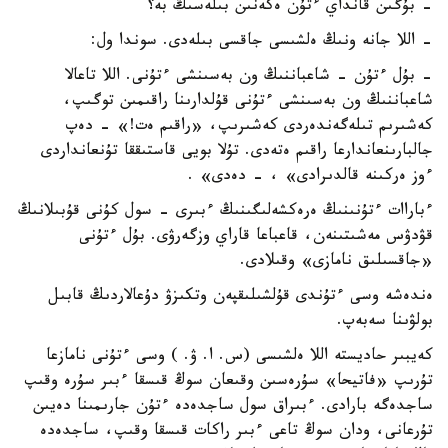
- بۇگىن قانداي ءتۇن ەكەنىن بىلەسىڭ بە؟
- اللا جانە ونىڭ ەلشىسى جاقسى بىلەدى. سوندا ول:
- بۇل ءتۇن - شاعباننىڭ ون بەسىنشى ءتۇنى. اللا تاعالا
شاعباننىڭ ون بەسىنشى ءتۇنى قۇلدارىنا راقىمىن توگىپ،
كەشىرىم تىلەگەندەردى كەشىرىپ، «راقىم ەت!» - دەپ
جالبارىنعاندارعا راقىم ەتەدى. تۇلا بويى قاستىققا تۇنعانداردى
ءوز ەركىنە قالدىرادى» ، - دەدى» .
ءباراات ءتۇنىنىڭ ەرەكشەلىگىنىڭ ءبىرى - سول كۇنى قۇبىلانىڭ
قۋدۋس مەشىتىنەن، قاعباعا قاراي وزگەرۋى. بۇل ءتۇنى
«جاقسىلىق نامازى» وقىلادى.
ەندەشە وسى ءتۇندى قۇلشىلىقپەن وتكىزۋ دۇعالاردىڭ قابىل
بولۋىنا سەبەپ.
كەيبىر حاديستە اللا ەلشىسى (س. ا. ۋ. ) وسى ءتۇنى نامازعا
تۇرىپ «فاتيحا» سۇرەسىن وقىعان سوڭ قىسقا ءبىر سۇرە وقىپ
ساجدەگە بارادى. ءبىراق سول ساجدەدە ءتۇن جارىمىنا دەيىن
تۇرعانى، ودان سوڭ تاعى ءبىر راكات قىسقا وقىپ، ساجدەدە