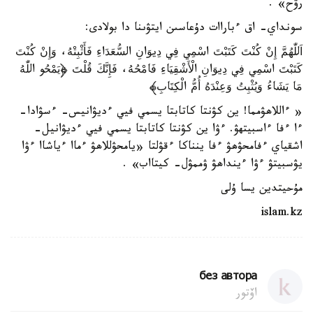
رۋح» .
سونداي- اق ءباراات دۇعاسىن ايتۋىنا دا بولادى:
اَللّٰهُمَّ إِنْ كُنْتَ كَتَبْتَ اسْمِي فِي دِيوَانِ السُّعَدَاءِ فَأَثْبِتْهُ، وَإِنْ كُنْتَ
كَتَبْتَ اسْمِي فِي دِيوَانِ الْأَشْقِيَاءِ فَامْحُهُ، فَإِنَّكَ قُلْتَ ﴿يَمْحُو اللّٰهُ
مَا يَشَاءُ وَيُثْبِتُ وَعِنْدَهُ أُمُّ الْكِتَابِ﴾
« ءاللاھۋمما! ين كۋنتا كاتابتا يسمي فيي ءديۋانيس- ءسۋادا-
ءا ءفا ءاسبيتھۋ. ءۋا ين كۋنتا كاتابتا يسمي فيي ءديۋانيل-
اشقياي ءفامحۋھۋ ءفا ينناكا ءقۋلتا «يامحۋللاھۋ ءماا ءياشاا ءۋا
يۋسبيتۋ ءۋا ءينداھۋ ۋممۋل- كيتااب» .
مۇحيتدين يسا ۇلى
islam.kz
без автора
اۆتور