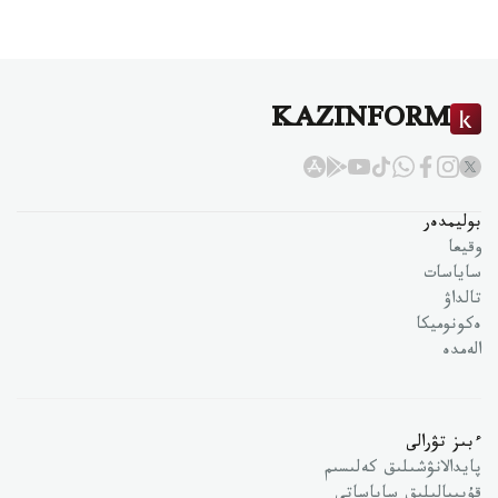
KAZINFORM
بوليمدەر
وقيعا
ساياسات
تالداۋ
ەكونوميكا
الەمدە
ءبىز تۋرالى
پايدالانۋشىلىق كەلىسىم
قۇپىيالىلىق ساياساتى