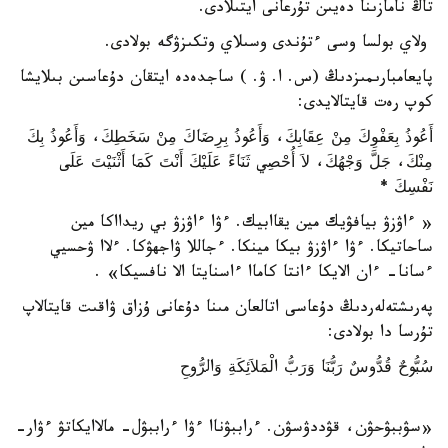
تاڭ نامازىنا دەيىن تۇرعانى ايتىلادى.
ولاي بولسا وسى ءتۇندى وسىلاي وتكىزۋگە بولادى.
پايعامبارىمىزدىڭ (س. ا. ۋ. ) ساجدەدە ايتقان دۇعاسىن بىلايشا
كوپ رەت قايتالايدى:
أَعُوذُ بِعَفْوِكَ مِنْ عِقَابِكَ، وَأَعُوذُ بِرِضَاكَ مِنْ سَخَطِكَ، وَأَعُوذُ بِكَ
مِنْكَ، جَلَّ وَجْهُكَ، لاَ أُحْصِي ثَنَاءً عَلَيْكَ أَنْتَ كَمَا أَثْنَيْتَ عَلَى
نَفْسِكَ *
« ءاۋزۋ بيافۋيك مين يقاابيك. ءۋا ءاۋزۋ بي ريدااكا مين
ساحاتيكا. ءۋا ءاۋزۋ بيكا مينكا. ءجاللا ۋاجھۋكا. ءلاا ۋحسيي
ءسانا- ءان الايكا ءانتا كاماا ءاسنايتا الا نافسيكا» .
پەرىشتەلەردىڭ دۇعاسى اتالعان مىنا دۇعانى ۇزاق ۋاقىت قايتالاپ
تۇرسا دا بولادى:
سُبُّوحٌ قُدُّوسٌ رَبُّنَا وَرَبُّ الْمَلاَئِكَةِ وَالرُّوحِ
«سۋببۋحۋن، قۋددۋسۋن. ءراببۋناا ءۋا ءراببۋل- مالاايكاتۋ ءۋار-