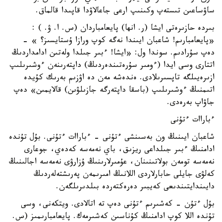
ساۋساعىن تىستەپ وكىنىپ ارعى جاعالاۋدا قاپىدا قالماق.
بىردە حازىرەتى ايشا (ر. انھا) پايعامباردان (س. ا. ۋ. ) :
«پايعامبارىم! شاعبان ايىندا نەگە كوپ ورازا ۇستايسىز؟ » -
دەپ سۇرادىم. سوندا ول: «ايشا! ءبىر جىلدا ولەتىن ادامداردىڭ
اتتارى وسى ايدا (ءومىر سۇرەتىندەردىڭ) داپتەرىنەن ءوشىرىلىپ
ازىرەيىلگە تاپسىرىلادى. ەندەشە مەن دە اۋزىم بەرىك كۇيدە
اتىمنىڭ ءوشىرىلىپ (باسقا داپتەرگە جازىلۋىن) قالايمىن» دەپ
جاۋاپ بەرەدى.
ءباراات ءتۇنى
شاعبان ايىنىڭ ون بەسىنشى ءتۇنى - ءباراات ءتۇنى. بۇل تۇندە
ادامنىڭ ءبىر جىلداعى ريزىق، باي نەمەسە كەدەي، جوعارى
نەمەسە تومەن بولاتىنىنان، عۇمىرلارىنىڭ ۇزارۋى نەمەسە اجالىنىڭ
كەلۋى جايلى حابارلاردى اللانىڭ امىرىمەن پەرىشتەلەردىڭ
دايىندايتىندىعى كەيبىر دەرەكتەردە بىلدىرىلگەن.
بۇل ءتۇن - كەشىرىم ءتۇنى دەپ تە اتالادى. ويتكەنى، وسى
تۇندە اللا كوپ ادامنىڭ كۇناسىن كەشىرمەك. پايعامبارىمىز (س.