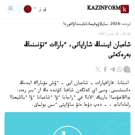
KAZINFORM
ق ز
ترەند:
2026-سايلاۋ
وقيعا
تاعايىنداۋ
اقوردا
18:36, 10 مامىر 2017
شاعبان ايىنىڭ شاراپاتى، ءباراات ءتۇنىنىڭ
بەرەكەتى
استانا. قازاقپارات - شاعبان ايى - ءۇش مۇباراك ايدىڭ
ەكىنشىسى. وسى اي كەلگەن شاقتا كۇندە ەڭ از ءبىر رەت:
«اللاھۋمما! باريك ءلاناا في ءراجابا ءۋا ءشاعبانا ءۋا ءبالليعناا
رامادانا» ، - دەپ دۇعا ەتۋ ساۋاپتى ءىس بولماق.