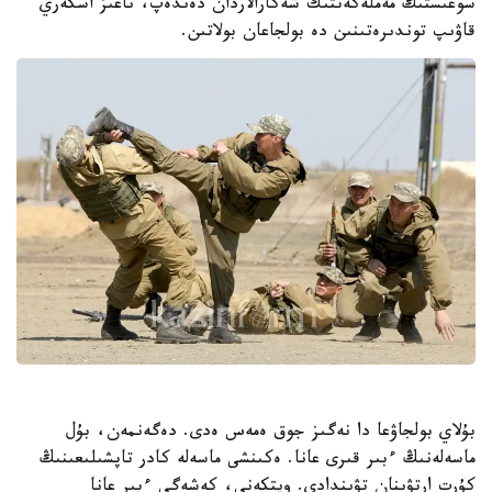
سوعىستىڭ مەملەكەتتىك شەكارالاردان دەندەپ، ناعىز اسكەري
قاۋىپ توندىرەتىنىن دە بولجاعان بولاتىن.
بۇلاي بولجاۋعا دا نەگىز جوق ەمەس ەدى. دەگەنمەن، بۇل
ماسەلەنىڭ ءبىر قىرى عانا. ەكىنشى ماسەلە كادر تاپشىلىعىنىڭ
كۇرت ارتۋىنان تۋىندادى. ويتكەنى، كەشەگى ءبىر عانا