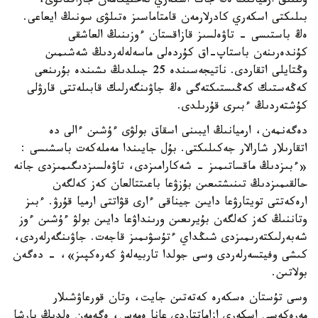
ۇلتتىق ارميانىڭ ەڭ جاڭا اسكەري تەحنيكامەن جاراقتانۋى،
بىلىكتى اسكەري كادرلارمەن قامتاماسىز ەتىلۋى سونىڭ ايعاعى.
ەڭ باستىسى - تاۋەلسىز قازاقستان ءوزىنىڭ العاشقى
كۇندەرىنەن باستاپ-اق كۇردەلى ماسەلەلەردىڭ شەشىمىن
وڭتايلى اتقاردى. ناتيجەسىندە 25 جىلدىڭ ىشىندە بۇرىنعى
كەڭەستىك كەڭىستىكتەگى ەڭ جاۋىنگەرلىك قابىلەتتى قارۋلى
كۇشتەردىڭ ءبىرى قۇرىلدى.
دەگەنمەن، ارميانىڭ ايبىنى اسقاق بولۋى ءۇشىن ءالى دە
اتقارىلار شارالار جەكىلىكتى. بۇل جايىندا مەملەكەت باسشىسى :
«ءبىزدىڭ ماقساتىمىز - شەكارامىزدى، تاۋەلسىزدىگىمىزدى جانە
حالقىمىزدىڭ تىنىشتىعىن بۇزۋعا باعىتتالعان كەز كەلگەن
ارەكەتتى تويتارۋعا دايىن جيناقى ءارى قۋاتتى ارميا قۇرۋ. ءبىز
وتاننىڭ كەز كەلگەن بۇيرىعىن ورىنداۋعا دايىن بولۋ ءۇشىن ءوز
شەبەرلىكتەرىمىزدى شىڭداي ءتۇسۋىمىز قاجەت. جاۋىنگەرلەردى،
كىشى وفيتسەرلەردى وسى جولدا تاربيەلەۋ كەرەكپىز»، - دەگەن
بولاتىن.
وسى تۇستان ەسكەرە كەتەتىن جايت، وتان قورعاۋشىلار
مەرەكەسى اسكەري ازاماتتاردى عانا ەمەس، ەگەمەن ەلدىڭ بارشا