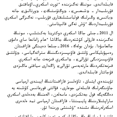
قابىلداندى. سونىڭ نەگىزىندە ءتورت اسكەري-اۋماقتىق
قۇرىلىمدار - «شىعىس»، «وڭتۇستىك»، «ورتالىق» جانە
«باتىس» وڭىرلىك قولباسشىلىقتارى قۇرىلىپ، نەگىزگى اسكەري
قۇرىلىمداردىڭ ءۇش تەگى قالىپتاستى.
ال 2011-جىلى جاڭا اسكەري دوكترينا بەكىتىلىپ، سونىڭ
نەگىزىندە قارۋلى كۇشتەردىڭ جاڭاشا ءھام زامانعا ساي دامۋى
جالعاسۋدا. بۇدان بولەك، 2016-جىلعا دەيىنگى قازاقستان
رەسپۋبليكاسى ۇلتتىق قاۋىپسىزدىگىنىڭ ستراتەگياسى، «ۇلتتىق
قاۋىپسىزدىگى تۋرالى»، «اسكەري قىزمەت جانە اسكەري
قىزمەتكەردىڭ مارتەبەسى تۋرالى» زاڭدارى سياقتى ماڭىزدى
قۇجاتتار قابىلداندى.
تۇيىندەي ايتساق، تاۋەلسىز قازاقستاننىڭ ايبىندى ارمياسى
جاۋىنگەرلىك قابىلەتى جوعارى، قۋاتتى قورعانىس كۇشىنە يە
دەڭگەيگە قول جەتكىزدى، ماسەلەن، الەمنىڭ بەدەلدى اسكەري
ساراپشىلارىنىڭ پايىمىنشا، قازاقستان ارمياسى تمد ەلدەرى
اسكەرلەرىنىڭ ىشىندە ءۇشىنشى ورىندا تۇر.