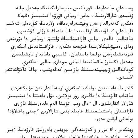
وسىنداي جاعدايدا، قورعانىس مينيسترلىگىنىڭ جەدەل جانە
ۇتىمدى شارالارىنىڭ، جاس ارميانى قۇرۋدا تىنىمسىز ەڭبەك
ەتكەن گەنەرالدار مەن وفيتسەرلەردىڭ، ولاردىڭ كۇردەلى شەشىم
قابىلداي ءبىلۋىنىڭ ارقاسىندا عانا ەلدىڭ قارۋلى كۇشتەرى
ساقتالىپ قالدى. جاس قازاقستاننىڭ ۇلتتىق ارمياسى دا بۇرىنعى
وداق رەسپۋبليكالارىندا قىزمەت ەتكەن، قازاقستاندىق اسكەري
قىزمەتشىلەرمەن تولىعا باستاعان. كاسىبي ماماندار تاپشىلىعىن
جەدەل ەڭسەرۋ ماقساتىندا الماتى جوعارى جالپى اسكەري
كوماندالىق ۋچيليشەسىنىڭ بازاسىن كەڭەيتىپ، جاڭا فاكۋلتەتتەر
اشىلدى.
كادر ماسەلەسىنەن بولەك، اسكەري ارسەنالدار مەن مۇلىكتەردى
ساقتاپ قالۋدىڭ دا ماڭىزى زور بولاتىن. بۇل باعىتتا دا تىنىمسىز
شارالار اتقارىلدى. ال ءدال وسى تۇستا الەم ەلدەرىنىڭ نازارى
قازاقستان باسشىلىعىنىڭ قابىلدايتىن شارالارىن ءجىتى باقىلاۋدا
بولعانى ايقىن ەدى.
ويتكەنى، ك س ر و كەزىندەگى جويقىن يادرولىق قارۋدىڭ ءبىر