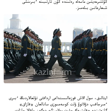
كۇتتىرمەيتىن ماسەلە رەتىندە كۇن تارتىبىنە ءبىرىنشى
شىعارعانىن بىلەمىز.
ايتالىق، سول الاش قوزعالىسىنداعى ارداقتى تۇلعالاردىڭ ءبىرى
ءمىرجاقىپ دۋلاتوۆ ۇلت كوسەمسوزى سانالعان «قازاق»