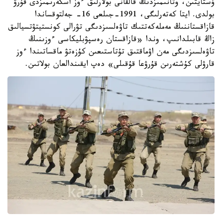
ۇستايتىن، وتانىمىزدىڭ قالقانى بولارلىق ءوز اسكەرىمىزدى قۇرۋ
بولدى. ايتا كەتەرلىگى، 1991-جىلعى 16- جەلتوقساندا
قازاقستاننىڭ مەملەكەتتىك تاۋەلسىزدىگى تۋرالى كونستيتۋتسيالىق
زاڭ قابىلدانىپ، وندا «قازاقستان رەسپۋبليكاسى ءوزىنىڭ
تاۋەلسىزدىگى مەن اۋماقتىق تۇتاستىعىن كۇزەتۋ ماقساتىندا ءوز
قارۋلى كۇشتەرىن قۇرۋعا قۇقىلى» دەپ ايقىندالعان بولاتىن.