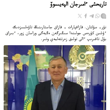
تاريحشى ءامىرجان الپەيىسوۆ
نۇر- سۇلتان. قازاقپارات - قازاق جاستارىنىڭ تاۋەلسىزدىك
ءۇشىن كۇرەس جولىندا سىڭىرگەن ەڭبەگى وراسان زور، ءبىراق
بۇل تاقىرىپ ءالى تولىق زەرتتەلمەي وتىر.