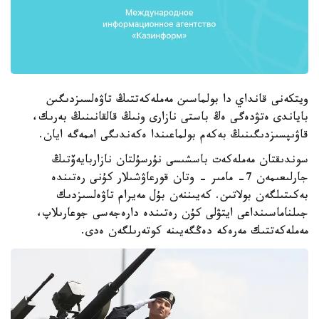
ويتكەنى قانداي دا بولماسىن مەملەكەتتىڭ تاۋەلسىزدىگىن
باياندى ەتۋدەگى ەڭ باستى نازارى ونىڭ قالقانىنىڭ بەرىك،
قاۋىپسىزدىگىنىڭ بەكەم بولماعىندا ەكەندىگى اممەگە ايان.
سوندىقتان مەملەكەت باسشىسى نۇرسۇلتان نازاربايەۆتىڭ
جارلىعىمەن 7- مامىر - وتان قورعاۋشىلار كۇنى رەتىندە
بەكىتىلگەن بولاتىن. كەيىننەن بۇل مەيرام تاۋەلسىزدىك
جىلناماسىنداعى ايتۋلى كۇن رەتىندە دارەجەسى جوعارىلاپ،
مەملەكەتتىك مەرەكە دەڭگەيىنە كوتەرىلگەن ەدى.