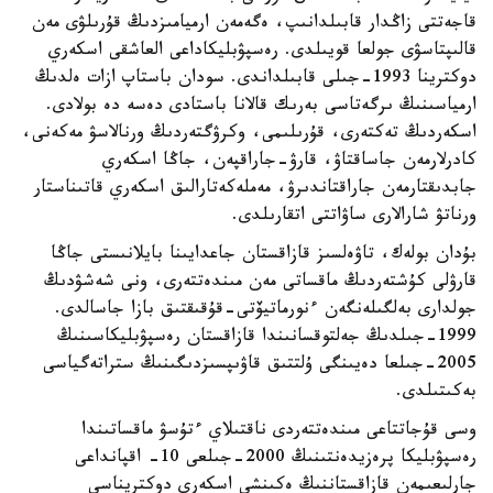
قاجەتتى زاڭدار قابىلدانىپ، ەگەمەن ارميامىزدىڭ قۇرىلۋى مەن
قالىپتاسۋى جولعا قويىلدى. رەسپۋبليكاداعى العاشقى اسكەري
دوكترينا 1993-جىلى قابىلداندى. سودان باستاپ ازات ەلدىڭ
ارمياسىنىڭ ىرگەتاسى بەرىك قالانا باستادى دەسە دە بولادى.
اسكەردىڭ تەكتەرى، قۇرىلىمى، وكرۋگتەردىڭ ورنالاسۋ مەكەنى،
كادرلارمەن جاساقتاۋ، قارۋ-جاراقپەن، جاڭا اسكەري
جابدىقتارمەن جاراقتاندىرۋ، مەملەكەتارالىق اسكەري قاتىناستار
ورناتۋ شارالارى ساۋاتتى اتقارىلدى.
بۇدان بولەك، تاۋەلسىز قازاقستان جاعدايىنا بايلانىستى جاڭا
قارۋلى كۇشتەردىڭ ماقساتى مەن مىندەتتەرى، ونى شەشۋدىڭ
جولدارى بەلگىلەنگەن ءنورماتيۆتى-قۇقىقتىق بازا جاسالدى.
1999-جىلدىڭ جەلتوقسانىندا قازاقستان رەسپۋبليكاسىنىڭ
2005-جىلعا دەيىنگى ۇلتتىق قاۋىپسىزدىگىنىڭ ستراتەگياسى
بەكىتىلدى.
وسى قۇجاتتاعى مىندەتتەردى ناقتىلاي ءتۇسۋ ماقساتىندا
رەسپۋبليكا پرەزيدەنتىنىڭ 2000-جىلعى 10- اقپانداعى
جارلىعىمەن قازاقستاننىڭ ەكىنشى اسكەري دوكتريناسى