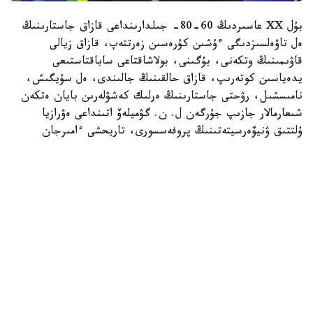
بۇل XX عاسىردىڭ 60-80- جىلدارىنداعى قازاق جاستارىنىڭ
ەل تاۋەلسىزدىگى ءۇشىن كۇرەسىن زەرتتەپ، قازاق زيالى
قاۋىمىنىڭ وتكەنى، بۇگىنى، بولاشاقتاعى ساباقتاستىعى
يدەياسىن كوتەرىپ، قازاق حالقىنىڭ جالىندى، ەل سۇيگىش،
نامىسشىل، رۋحتى جاستارىنىڭ ەرلىك كەشۋلەرىن بايان ەتكەن
شىعارمالار جازىپ جۇرگەن ل. ن. گۋميلەۆ اتىنداعى ەۋرازيا
ۇلتتىق ۋنيۆەرسيتەتىنىڭ پروفەسسورى، تاريحشى ءامىرجان
الپەيىسوۆتىڭ پىكىرى.
ءبىز 2016 -جىلى تاۋەلسىزدىگىمىزدىڭ 25 جىلدىق مەرەيتويىنا
وراي جازۋشىدان الىنعان سۇحباتتى ۇسىنامىز.
- قازاق جاستارىنىڭ تاۋەلسىزدىككە ۇمتىلعان كۇرەس جولى
زەردەلەنگەن «جاس تۇلپار ءدۇبىرى»، «ازاتتىق اڭساعان سارى
ارقا» جانە «قاشقىن سۋىر» پوۆەستەرى توپتاستىرىلعان
كىتابىڭىزدىڭ تاريحي ماڭىزىنا توقتالساڭىز.
- قازاق جاستارىنىڭ تاۋەلسىزدىك ءۇشىن كۇرەسى - تولىق
زەرتتەلمەگەن تاقىرىپ. سوندىقتان دا بۇل ەڭبەكتىڭ ايتار