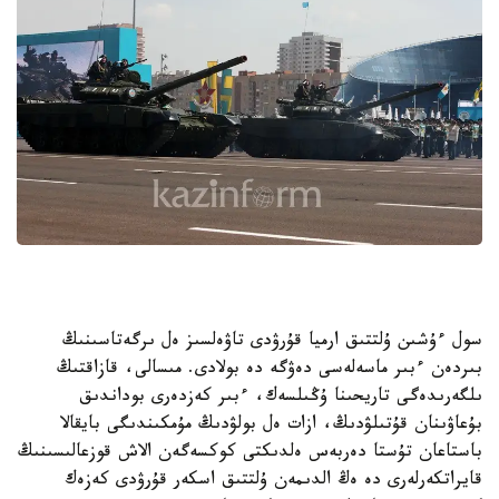
سول ءۇشىن ۇلتتىق ارميا قۇرۋدى تاۋەلسىز ەل ىرگەتاسىنىڭ
بىردەن ءبىر ماسەلەسى دەۋگە دە بولادى. مىسالى، قازاقتىڭ
ىلگەرىدەگى تاريحىنا ۇڭىلسەك، ءبىر كەزدەرى بوداندىق
بۇعاۋىنان قۇتىلۋدىڭ، ازات ەل بولۋدىڭ مۇمكىندىگى بايقالا
باستاعان تۇستا دەربەس ەلدىكتى كوكسەگەن الاش قوزعالىسىنىڭ
قايراتكەرلەرى دە ەڭ الدىمەن ۇلتتىق اسكەر قۇرۋدى كەزەك