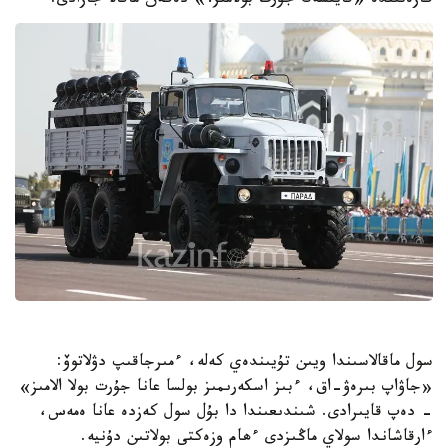
گازەتىندە «قايتسەك جۇرت بولامىز؟» دەگەن ماقالا جازادى.
سول ماقالاسىندا ويىن تۇيىندەي كەلە، ءمىرجاقىپ دۋلاتوۆ:
«جاۋاپ بىرەۋ-اق، ءبىز اسكەرىمىز بولسا عانا جۇرت بولا الامىز»
- دەپ قايىرادى. شىندىعىندا دا بۇل سول كەزدە عانا ەمەس،
ءارقاشاندا سولاي ماڭىزدى ءھام وزەكتى بولاتىن دۇنيە.