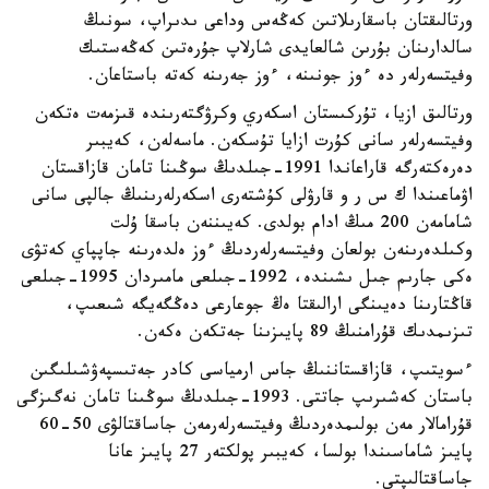
ورتالىقتان باسقارىلاتىن كەڭەس وداعى ىدىراپ، سونىڭ
سالدارىنان بۇرىن شالعايدى شارلاپ جۇرەتىن كەڭەستىك
وفيتسەرلەر دە ءوز جونىنە، ءوز جەرىنە كەتە باستاعان.
ورتالىق ازيا، تۇركىستان اسكەري وكرۋگتەرىندە قىزمەت ەتكەن
وفيتسەرلەر سانى كۇرت ازايا تۇسكەن. ماسەلەن، كەيبىر
دەرەكتەرگە قاراعاندا 1991-جىلدىڭ سوڭىنا تامان قازاقستان
اۋماعىندا ك س ر و قارۋلى كۇشتەرى اسكەرلەرىنىڭ جالپى سانى
شامامەن 200 مىڭ ادام بولدى. كەيىننەن باسقا ۇلت
وكىلدەرىنەن بولعان وفيتسەرلەردىڭ ءوز ەلدەرىنە جاپپاي كەتۋى
ەكى جارىم جىل ىشىندە، 1992-جىلعى مامىردان 1995-جىلعى
قاڭتارىنا دەيىنگى ارالىقتا ەڭ جوعارعى دەڭگەيگە شىعىپ،
تىزىمدىك قۇرامنىڭ 89 پايىزىنا جەتكەن ەكەن.
ءسويتىپ، قازاقستاننىڭ جاس ارمياسى كادر جەتىسپەۋشىلىگىن
باستان كەشىرىپ جاتتى. 1993-جىلدىڭ سوڭىنا تامان نەگىزگى
قۇرامالار مەن بولىمدەردىڭ وفيتسەرلەرمەن جاساقتالۋى 50-60
پايىز شاماسىندا بولسا، كەيبىر پولكتەر 27 پايىز عانا
جاساقتالىپتى.