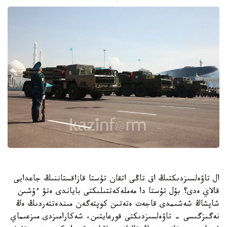
ال تاۋەلسىزدىكتىڭ اق تاڭى اتقان تۇستا قازاقستاننىڭ جاعدايى
قالاي ەدى؟ بۇل تۇستا دا مەملەكەتتىلىكتى باياندى ەتۋ ءۇشىن
شاپشاڭ شەشىمدى قاجەت ەتەتىن كوپتەگەن مىندەتتەردىڭ ەڭ
نەگىزگىسى - تاۋەلسىزدىكتى قورعايتىن، شەكارامىزدى مىزعىماي