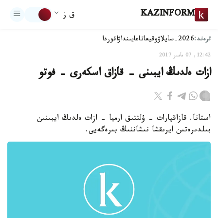
KAZINFORM
ق ز
ترەند:
2026-سايلاۋ
وقيعا
تاعايىنداۋ
اقوردا
12:42, 07 مامىر 2017
ازات ەلدىڭ ايبىنى - قازاق اسكەرى - فوتو
استانا. قازاقپارات - ۇلتتىق ارميا - ازات ەلدىڭ ايبىنىن
بىلدىرەتىن ايرىقشا نىشاننىڭ بىرەگەيى.