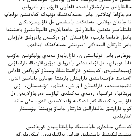
كىلتى قازاقستان قاراۋىندا قالعان بولاتىن. سوندىقتان دا،
حالىقارالىق ساراپشىلار الەمدە قاھارلى قارۋى بار يادرولىق
دەرجاۆاعا اينالاتىن جاس مەملەكەتتىڭ دۇنيەگە كەلەتىنىن بولجاپ
تا جاتقان بولاتىن. مەملەكەت باسشىسى ەل قاۋىپسىزدىگىن
قامتاماسىز ەتەتىن حالىقارالىق جاعدايلاردى قالىپتاستىرۋ باعىتىندا
باتىل قادامعا بارىپ، قازاقستان ءوز ەركىمەن يادرولىق قارۋدان
باس تارتقان الەمدەگى ءبىرىنشى مەملەكەتكە اينالدى.
جوعارعى باس قولباسشى ن. نازاربايەۆ سەمەي پوليگونىن جاۋىپ
قانا قويماي، ەل اۋماعىنداعى يادرولىق ديۆيزيالاردىڭ تاراتىلۋىن
ۇيىمداستىردى. كەيىننەن قازاقستاننىڭ وسىناۋ كورەگەن قادامى
الەمدىك قاۋىمداستىق تاراپىنان بارىنشا جوعارى باعاسىن الدى.
ناتيجەسىندە، قازاقستان ا ق ش، قىتاي، ءۇندىستان، ۇلى
بريتانيا، فرانسيا، رەسەي سەكىلدى الپاۋىت دەرجاۆالارمەن ەل
قاۋىپسىزدىگىنىڭ كەپىلدىگىنە ۋاعدالاستىق الدى، ەكى جانە
كوپ تاراپتىق حالىقارالىق شارتتار جاساۋ بويىنشا جۇمىستار
اتقارىلدى.
كەيىنگى جىلدارى ەلباسىنىڭ جارلىقتارىمەن قورعانىس
مينيسترلىگىنىڭ باسشىلىق قۇرامى بەلگىلەندى. اسكەريلەرگە