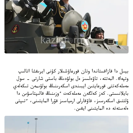
بيىل دا قازاقستاندا وتان قورعاۋشىلار كۇنى ايرىقشا اتالىپ
وتپەك. البەتتە، تاۋەلسىز ەل بولۋدىڭ باستى شارتى - سول
مەملەكەتتى قورعايتىن ايبىندى اسكەرىنىڭ بولۋىمەن تىكەلەي
بايلانىستى. كەز كەلگەن مەملەكەت ءوزىنىڭ قالىپتاسۋىن دا
ۇلتتىق اسكەرسىز، قاۋقارلى ارمياسىز قۇرا المايتىنى، ءتىپتى
ەلەستەتە دە المايتىنى ايقىن.