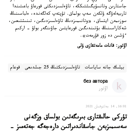
جاستارىن وتانسۇيگىشتىككە، تاۋەلسىزدىكتى قورعاۋ باعىتىندا
تاربيەلەۋگە ۇلكەن سەپ بولماق. تۇپتەپ كەلگەندە، ەلباسىنىڭ
سوزىمەن ايتساق، «وتانىمىزدىڭ تاۋەلسىزدىگىن، تىنىشتىعىن،
شەكاراسىنىڭ بۇتىندىگىن قورعايتىن جاۋىنگەر بولۋ - اركىم
ءۇشىن دە زور قۇرمەت».
اۆتور: قانات مامەتقازى ۇلى
بيلىك جانە ساياسات
تاۋەلسىزدىكتىڭ 25 جىلدىعى
قوعام
без автора
اۆتور
16:01, 14 جەلتوقسان 2021
تۇركى حالىقتارى بىرىگەتىن بولساق وزگەنى
سەسىمىزبەن جاسقاندىراتىن دارەجەگە جەتەمىز -