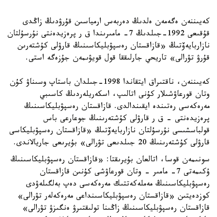
كەيىننەن ەگەمەن ەلدىڭ دەربەس ارمياسىن قۇرۋدىڭ زاڭدى
قۇقىعى 1992-جىلدىڭ 7- مامىرىندا ق ر پرەزيدەنتى نۇرسۇلتان
نازاربايەۆتىڭ «قازاقستان رەسپۋبليكاسىنىڭ قارۋلى كۇشتەرىن
قۇرۋ تۋرالى» تاريحي جارلىققا قول قويۋىمەن جۇزەگە استى.
كەيىننەن، ناقتىراق ايتقاندا 1998-جىلدان باستاپ وسىناۋ كۇن
وتان قورعاۋشىلار كۇنى اتالىپ، اسكەريلەردىڭ كاسىبي
مەرەكەسى رەتىندە ايقىندالدى. قازاقستان رەسپۋبليكاسىنىڭ
پرەزيدەنتى - ق ر قارۋلى كۇشتەرىنىڭ جوعارعى باس
قولباسشىسى نۇرسۇلتان نازاربايەۆتىڭ «قازاقستان رەسپۋبليكاسى
قارۋلى كۇشتەرىنىڭ 20 جىلدىعى تۋرالى» بۇيرىعى جاريالاندى.
سونىمەن قوسا، اتالعان بۇيرىقتا: «قازاقستان رەسپۋبليكاسىنىڭ
ۇكىمەتى 7- مامىر - وتان قورعاۋشى كۇنىن قازاقستان
رەسپۋبليكاسىنىڭ مەملەكەتتىك مەرەكەسى دەپ بەلگىلەۋدى
كوزدەيتىن «قازاقستان رەسپۋبليكاسىنداعى مەرەكەلەر تۋرالى»
قازاقستان رەسپۋبليكاسىنىڭ زاڭىنا تولىقتىرۋ ەنگىزۋ تۋرالى»