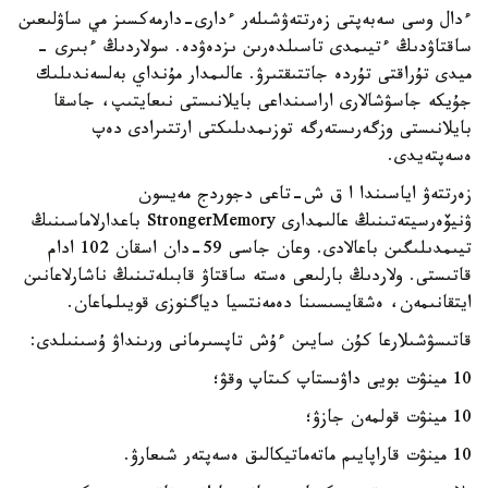
ءدال وسى سەبەپتى زەرتتەۋشىلەر ءدارى-دارمەكسىز مي ساۋلىعىن
ساقتاۋدىڭ ءتيىمدى تاسىلدەرىن ىزدەۋدە. سولاردىڭ ءبىرى -
ميدى تۇراقتى تۇردە جاتتىقتىرۋ. عالىمدار مۇنداي بەلسەندىلىك
جۇيكە جاسۋشالارى اراسىنداعى بايلانىستى نىعايتىپ، جاسقا
بايلانىستى وزگەرىستەرگە توزىمدىلىكتى ارتتىرادى دەپ
ەسەپتەيدى.
زەرتتەۋ اياسىندا ا ق ش-تاعى دجوردج مەيسون
ۋنيۆەرسيتەتىنىڭ عالىمدارى StrongerMemory باعدارلاماسىنىڭ
تيىمدىلىگىن باعالادى. وعان جاسى 59-دان اسقان 102 ادام
قاتىستى. ولاردىڭ بارلىعى ەستە ساقتاۋ قابىلەتىنىڭ ناشارلاعانىن
ايتقانىمەن، ەشقايسىسىنا دەمەنتسيا دياگنوزى قويىلماعان.
قاتىسۋشىلارعا كۇن سايىن ءۇش تاپسىرمانى ورىنداۋ ۇسىنىلدى:
10 مينۋت بويى داۋىستاپ كىتاپ وقۋ؛
10 مينۋت قولمەن جازۋ؛
10 مينۋت قاراپايىم ماتەماتيكالىق ەسەپتەر شىعارۋ.