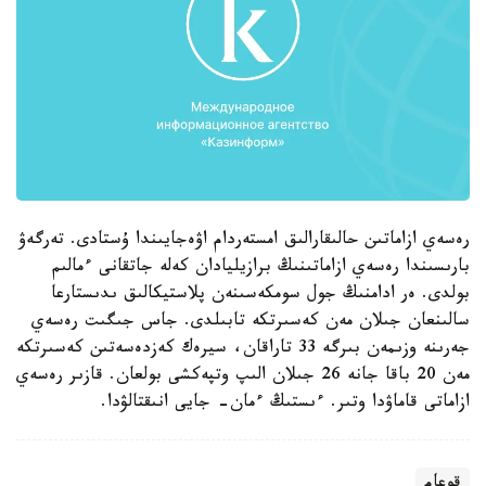
رەسەي ازاماتىن حالىقارالىق امستەردام اۋەجايىندا ۇستادى. تەرگەۋ
بارىسىندا رەسەي ازاماتىنىڭ برازيليادان كەلە جاتقانى ءمالىم
بولدى. ەر ادامنىڭ جول سومكەسىنەن پلاستيكالىق ىدىستارعا
سالىنعان جىلان مەن كەسىرتكە تابىلدى. جاس جىگىت رەسەي
جەرىنە وزىمەن بىرگە 33 تاراقان، سيرەك كەزدەسەتىن كەسىرتكە
مەن 20 باقا جانە 26 جىلان الىپ وتپەكشى بولعان. قازىر رەسەي
ازاماتى قاماۋدا وتىر. ءىستىڭ ءمان- جايى انىقتالۋدا.
قوعام