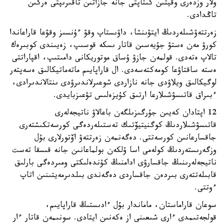
ولار وزدەرى وقيتىن كىتاپتى جانە جازاتىن تاقىرىپتى ەركىن
تاڭدادى.
زەرتتەۋشىلەردىڭ ايتۋىنشا، داۋىستاپ وقۋ ءۇنسىز وقۋعا قاراعاندا
كورۋ مەن ەستۋ جۇيەسىن قاتار ىسكە قوسىپ، زەيىندى كوبىرەك
تالاپ ەتەدى. قولمەن جازۋ ۇساق موتوريكانى دامىتىپ، اقپاراتتى
ەستە ساقتاۋعا كومەكتەسەدى. ال قاراپايىم ماتەماتيكالىق ەسەپتەر
لوگيكالىق ويلاۋدى جانە نازاردى شوعىرلاندىرۋدى ىنتالاندىرادى،
ءبىراق قاتىسۋشىلارعا ارتىق كۇيزەلىس تۋعىزبايدى.
12 اپتادان كەيىن جۇرگىزىلگەن باعالاۋ ناتيجەلەرى
قاتىسۋشىلاردىڭ كوگنيتيۆتىك تەستىلەردەگى كورسەتكىشتەرى
جاقسارعانىن كورسەتتى. دەگەنمەن زەرتتەۋ اۆتورلارى بۇل
وزگەرىستەردىڭ كولەمى اسا ۇلكەن بولماعانىن جانە قىسقا تەست
ناتيجەلەرىنىڭ جاقسارۋى ادامنىڭ كۇندەلىكتى ومىردەگى بارلىق
قابىلەتتەرى بىردەن جاقساردى دەگەندى بىلدىرمەيتىنىن اتاپ
ءوتتى.
سوعان قاراماستان، ماماندار بۇل ءادىستىڭ قاراپايىم،
قولجەتىمدى ءارى شىعىنى از ەكەنىن ايتادى. سونىمەن قاتار ءار