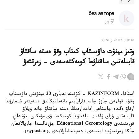
без автора
اۆتور
08:16, 07 تامىز 2026
وتىز مينۋت داۋىستاپ كىتاپ وقۋ ەستە ساقتاۋ
قابىلەتىن ساقتاۋعا كومەكتەسەدى - زەرتتەۋ
استانا. KAZINFORM - كۇنىنە نەبارى 30 مينۋتتى داۋىستاپ
وقۋ، قولمەن جازۋ جانە قاراپايىم ماتەماتيكالىق ەسەپتەر شىعارۋعا
ارناۋ ەگدە جاستاعى ادامداردىڭ ەستە ساقتاۋ جانە ويلاۋ
قابىلەتىن ۇزاق ۋاقىت ساقتاۋعا كومەكتەسۋى مۇمكىن. مۇنداي
قورىتىندى Educational Gerontology جۋرنالىندا جاريالانعان
جاڭا زەرتتەۋدە ايتىلدى، دەپ حابارلايدى psypost.org.