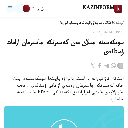
KAZINFORM
ق ز
ترەند:
2026-سايلاۋ
وقيعا
تاعايىنداۋ
اقوردا
19:13, 04 مامىر 2017
سومكەسىنە جىلان مەن كەسىرتكە جاسىرعان ازامات
ۇستالدى
استانا. قازاقپارات - امستەردام اۋەجايىندا سومكەسىندە جىلان
جانە كەسىرتكە جاسىرعان رەسەي ازاماتى ۇستالدى ، دەپ
حابارلايدى قامشى اقپاراتتىق اگەنتتىگى life.ru عا سىلتەمە
جاساپ.