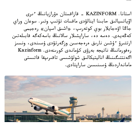
استانا. KAZINFORM - قازاقستان ەۋرازيانىڭ ءىرى
اۆياتسيالىق حابىنا اينالۋدى ماقسات تۇتىپ وتىر. سوعان وراي
جاڭا اۋەجايلار بوي كوتەرىپ، «اشىق اسپان» رەجيمى
كەڭەيدى. دەسە دە، ساراپشىلار سالانىڭ باسەكەگە قابىلەتىن
ارتتىرۋ ءۇشىن نارىق ەرەجەسىن وزگەرتۋدى ۇسىندى، ونسىز
رەفورمانىڭ ناتيجە بەرۋى كۇماندى كورىنەدى. Kazinform
اگەنتتىگىنىڭ اناليتيكالىق شولۋشىسى تاقىرىپقا قاتىستى
مامانداردىڭ ۇسىنىسىن ساراپتادى.