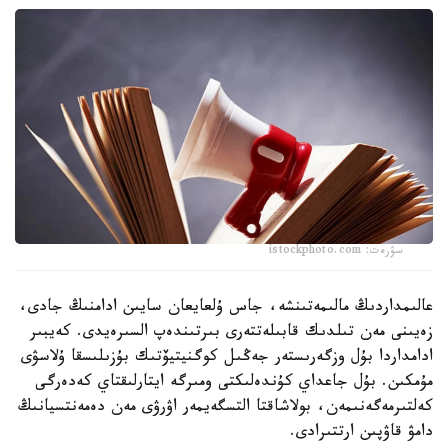
سۋرەت: istockphoto.com
عالىمداردىڭ مالىمەتىنشە، جاس ۇلعايعان سايىن ادامنىڭ جادى،
زەيىنى مەن تىلدىك قابىلەتتەرى بىرتىندەپ السىرەيدى. كەيبىر
ادامداردا بۇل وزگەرىستەر جەڭىل كوگنيتيۆتىك بۇزىلىسقا ۇلاسۋى
مۇمكىن. بۇل جاعداي كۇندەلىكتى ومىرگە ايتارلىقتاي كەدەرگى
كەلتىرمەگەنىمەن، بولاشاقتا التسگەيمەر اۋرۋى مەن دەمەنتسيانىڭ
دامۋ قاۋپىن ارتتىرادى.