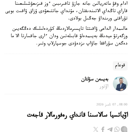
ادام وقۋ ماتەريالىن جانە جازۋ تاقىرىبىن ءوز قىزىعۋشىلىعىنا
قاراي تاڭداي الاتىندىقتان، مۇنداي جاتتىعۋدى ۇزاق ۋاقىت بويى
تۇراقتى ورىنداۋ جەڭىل بولادى.
عالىمدار الداعى ۋاقىتتا تاپسىرمالاردىڭ كۇردەلىلىك دەڭگەيىن
وزگەرتۋ ميدىڭ بەيىمدەلۋ قابىلەتىن ودان ءارى جاقسارتا الا ما
دەگەن سۇراققا جاۋاپ ىزدەۋدى جوسپارلاپ وتىر.
قوعام
بەيسەن سۇلتان
اۆتور
08:00, 07 تامىز 2026
اۆياتسيا سالاسىنا قانداي رەفورمالار قاجەت