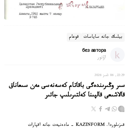
بيلىك جانە ساياسات
قوعام
без автора
اۆتور
22:29, 06 تامىز 2026
سىر وڭىرىندەگى باقاتام كەسەنەسى مەن سىعاناق
قالاشىعى قالپىنا كەلتىرىلىپ جاتىر
قىزىلوردا. KAZINFORM - مادەنيەت جانە اقپارات