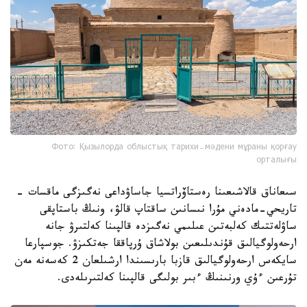
Фото: Қызылорда облыстық тарихи-мәдени мұраны қорғау
орталығы
سىعاناق قالاشىعىنا رەستاۆراتسيا جاساۋداعى نەگىزگى ماقسات -
تاريحي-مادەني مۇرا نىسانىن ساقتاپ قالۋ، ونىڭ باستاپقى
ساۋلەتتىك كەلبەتىن عىلىمي نەگىزدە قالپىنا كەلتىرۋ جانە
ارحەولوگيالىق قۇندىلىعىن بولاشاق ۇرپاققا جەتكىزۋ. جوسپارعا
سايكەس ارحەولوگيالىق قازبا بارىسىندا ارشىلعان 2 كەسەنە مەن
تۇرعىن ءۇي ورنىنىڭ ءبىر بولىگى قالپىنا كەلتىرىلەدى.