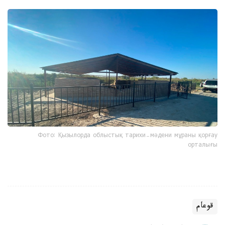
Фото: Қызылорда облыстық тарихи-мәдени мұраны қорғау
орталығы
قوعام