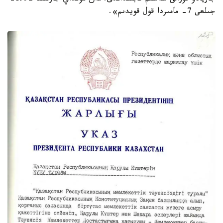
جىلعى 7- مامىردا قول قويدىم».