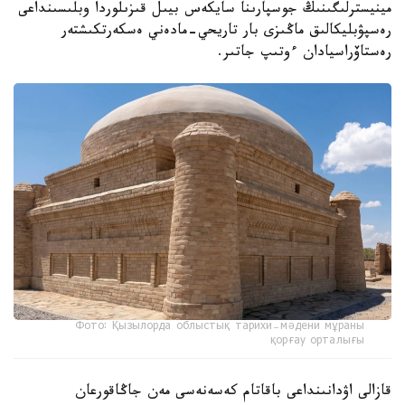
مينيسترلىگىنىڭ جوسپارىنا سايكەس بيىل قىزىلوردا وبلىسىنداعى
رەسپۋبليكالىق ماڭىزى بار تاريحي-مادەني ەسكەرتكىشتەر
رەستاۆراسيادان ءوتىپ جاتىر.
Фото: Қызылорда облыстық тарихи-мәдени мұраны
қорғау орталығы
قازالى اۋدانىنداعى باقاتام كەسەنەسى مەن جاڭاقورعان