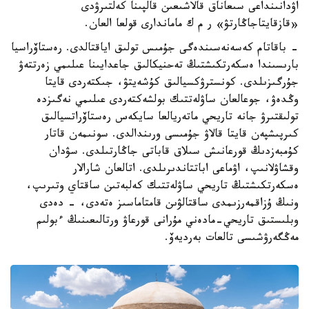
اۋدانىنداعى سىعاناق قالاشىعىن قالپىنا كەلتىرۋدى
«قازقايتاجاڭارتۋ» ر م ك ماماندارى قولعا العان.
- باقاتام كەسەنەسىندەگى جۇمىس تولىق اياقتالدى. رەستاۆراسيا
بارىسىندا ەسكەرتكىشتىڭ تەحنيكالىق جاعدايىنا عىلىمي زەرتتەۋ
جۇرگىزىلدى. كونسترۋكسيالىق كۇشەيتۋ، جىكتەردى قايتا
وڭدەۋ، جوعالعان ساۋلەتتىك بولشەكتەردى عىلىمي نەگىزدە
تولىقتىرۋ جانە تاريحي ماتەريالعا سايكەس رەستاۆراتسيالىق
كىرپىشپەن قايتا قالاۋ جۇمىسى ورىندالدى. سونىمەن قاتار
كۇمبەزدىڭ قورعانىش سىلاق قاباتى جاڭارتىلدى. سۋدان
وقشاۋلانىپ، اۋماعى اباتتاندىرىلدى. اتالعان شارالار
ەسكەرتكىشتىڭ تاريحي ساۋلەتتىك كەلبەتىن ساقتاي وتىرىپ،
ونىڭ ۇزاقمەرزىمدى ساقتالۋىن قامتاماسىز ەتەدى، - دەدى
وبلىستىق تاريحي-مادەني مۇرانى قورعاۋ ورتالىعىنىڭ ءبولىم
مەڭگەرۋشىسى تالعات بەرديەۆ.