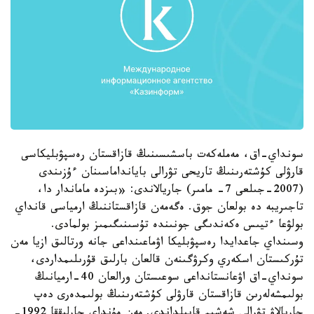
سونداي-اق، مەملەكەت باسشىسىنىڭ قازاقستان رەسپۋبليكاسى
قارۋلى كۇشتەرىنىڭ تاريحى تۋرالى بايانداماسىنان ءۇزىندى
(2007-جىلعى 7- مامىر) جاريالاندى: «بىزدە ماماندار دا،
تاجىريبە دە بولعان جوق. ەگەمەن قازاقستاننىڭ ارمياسى قانداي
بولۋعا ءتيىس ەكەندىگى جونىندە تۇسىنىگىمىز بولمادى.
وسىنداي جاعدايدا رەسپۋبليكا اۋماعىنداعى جانە ورتالىق ازيا مەن
تۇركىستان اسكەري وكرۋگىنەن قالعان بارلىق قۇرىلىمداردى،
سونداي-اق اۋعانستانداعى سوعىستان ورالعان 40-ارميانىڭ
بولىمشەلەرىن قازاقستان قارۋلى كۇشتەرىنىڭ بولىمدەرى دەپ
جاريالاۋ تۋرالى شەشىم قابىلداندى. مەن مۇنداي جارلىققا 1992-