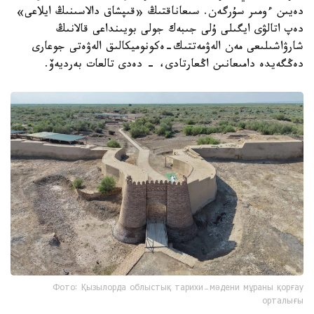
دەيىن ءومىر سۇرگەن. سىعاناقتىڭ «قىپشاق دالاسىنىڭ ايلاعى»
دەپ اتالۋى ايگىلى ۇلى جىبەك جولى بويىنداعى قالانىڭ
شارۋاشىلىعى مەن الەۋمەتتىك-ەكونوميكالىق الەۋەتى جوعارى
دەڭگەيدە دامىعانىن اڭعارتادى، - دەدى تالعات بەرديەۆ.
Фото: Қызылорда облыстық тарихи-мәдени мұраны қорғау
орталығы