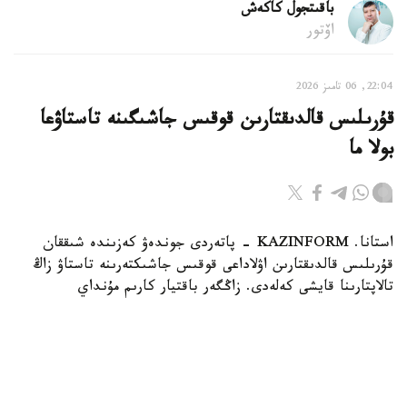
باقىتجول كاكەش
اۆتور
22:04, 06 تامىز 2026
قۇرىلىس قالدىقتارىن قوقىس جاشىگىنە تاستاۋعا
بولا ما
استانا. KAZINFORM - پاتەردى جوندەۋ كەزىندە شىققان
قۇرىلىس قالدىقتارىن اۋلاداعى قوقىس جاشىكتەرىنە تاستاۋ زاڭ
تالاپتارىنا قايشى كەلەدى. زاڭگەر باقتيار كارىم مۇنداي
قالدىقتاردى قالاي دۇرىس شىعارۋ كەرەگىن جانە تالاپتى
بۇزعاندارعا قانداي جاۋاپكەرشىلىك قاراستىرىلعانىن Jibek Joly
تەلەارناسىنىڭ باعدارلاماسىندا ءتۇسىندىردى.