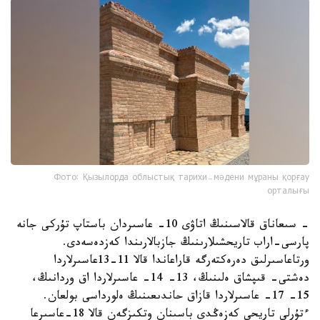
Фото: Қызылорда облыстық тарихи-мәдени мұраны қорғау
орталығы
- سىعاناق قالاسىنىڭ اتاۋى 10- عاسىردان باستاپ تۇركى جانە
پارسى-اراب تاريحشىلارىنىڭ جازبالارىندا كەزدەسەدى.
ورتاعاسىرلىق دەرەكتەرگە قاراعاندا قالا 11-13عاسىرلاردا
دەشتى- قىپشاق ەلىنىڭ، 13- 14- عاسىرلاردا اق وردانىڭ،
15- 17- عاسىرلاردا قازاق حاندىعىنىڭ ەلورداسى بولعان.
ءتۇرلى تاريحي كەزەڭدى باسىنان وتكىزگەن قالا 18-عاسىرعا