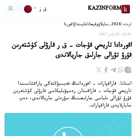
KAZINFORM
ق ز
ترەند:
2026-سايلاۋ
وقيعا
تاعايىنداۋ
اقوردا
12:42, 03 مامىر 2017
اقوردادا تاريحي قۇجات - ق ر قارۋلى كۇشتەرىن
قۇرۋ تۋرالى جارلىق جاريالاندى
استانا. قازاقپارات - اقوردانىڭ فەيسبۋكتەگى پاراقشاسىندا
تاريحي قۇجات - قازاقستان رەسپۋبليكاسى قارۋلى كۇشتەرىن
قۇرۋ تۋرالى ەلباسى جارلىعىنىڭ سۋرەتى جاريالاندى، دەپ
حابارلايدى قازاقپارات.