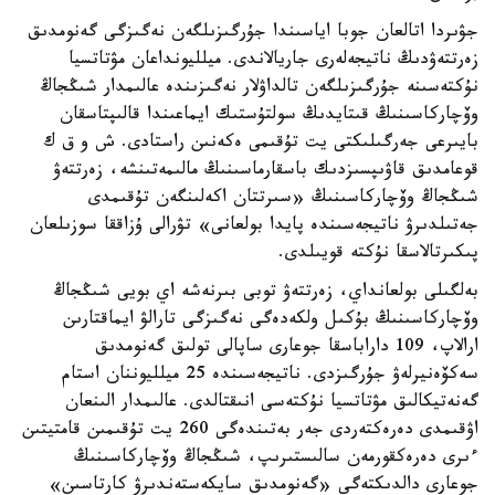
جۋىردا اتالعان جوبا اياسىندا جۇرگىزىلگەن نەگىزگى گەنومدىق
زەرتتەۋدىڭ ناتيجەلەرى جاريالاندى. ميلليونداعان مۋتاتسيا
نۇكتەسىنە جۇرگىزىلگەن تالداۋلار نەگىزىندە عالىمدار شىڭجاڭ
وۆچاركاسىنىڭ قىتايدىڭ سولتۇستىك ايماعىندا قالىپتاسقان
بايىرعى جەرگىلىكتى يت تۇقىمى ەكەنىن راستادى. ش و ق ك
قوعامدىق قاۋىپسىزدىك باسقارماسىنىڭ مالىمەتىنشە، زەرتتەۋ
شىڭجاڭ وۆچاركاسىنىڭ «سىرتتان اكەلىنگەن تۇقىمدى
جەتىلدىرۋ ناتيجەسىندە پايدا بولعانى» تۋرالى ۇزاققا سوزىلعان
پىكىرتالاسقا نۇكتە قويىلدى.
بەلگىلى بولعانداي، زەرتتەۋ توبى بىرنەشە اي بويى شىڭجاڭ
وۆچاركاسىنىڭ بۇكىل ولكەدەگى نەگىزگى تارالۋ ايماقتارىن
ارالاپ، 109 داراباسقا جوعارى ساپالى تولىق گەنومدىق
سەكۆەنيرلەۋ جۇرگىزدى. ناتيجەسىندە 25 ميلليوننان استام
گەنەتيكالىق مۋتاتسيا نۇكتەسى انىقتالدى. عالىمدار الىنعان
اۋقىمدى دەرەكتەردى جەر بەتىندەگى 260 يت تۇقىمىن قامتيتىن
ءىرى دەرەكقورمەن سالىستىرىپ، شىڭجاڭ وۆچاركاسىنىڭ
جوعارى دالدىكتەگى «گەنومدىق سايكەستەندىرۋ كارتاسىن»