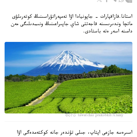
استانا.قازاقپارات - جاپونيادا اۋا تەمپەراتۋراسىنىڭ كوتەرىلۋى
ماتچا وندىرىسىنە قاجەتتى شاي جاپىراعىنىڭ ونىمدىلىگى مەن
دامىنە اسەر ەتە باستادى.
Фото: tawatchai prakobkit/Alamy
اسىرەسە جازعى اپتاپ، جىلى تۇندەر جانە كوكتەمدەگى اۋا