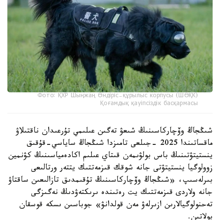
Фото: ҚХР Шыңжаң Өндіріс-құрылыс корпусы (ШӨҚК)
Қоғамдық қауіпсіздік басқармасы
شىڭجاڭ وۆچاركاسىنىڭ شىعۋ تەگىن عىلىمي تۇرعىدان ناقتىلاۋ
ماقساتىندا 2025 -جىلعى تامىزدا شىڭجاڭ ساياسي-قۇقىق
ينستيتۋتىنىڭ باس بولۋىمەن قىتاي عىلىم اكادەمياسىنىڭ كۋنمين
زوولوگيا ينستيتۋتى جانە شوقك قىزمەتتىك يتتەر ورتالىعى
بىرلەسىپ، «شىڭجاڭ وۆچاركاسىنىڭ تۇقىمدىق تازالىعىن ساقتاۋ
جانە ولاردى قىزمەتتىك يت رەتىندە ىرىكتەۋدىڭ نەگىزگى
تەحنولوگيالارىن ازىرلەۋ مەن قولدانۋ» جوباسىن ىسكە قوسقان
بولاتىن.