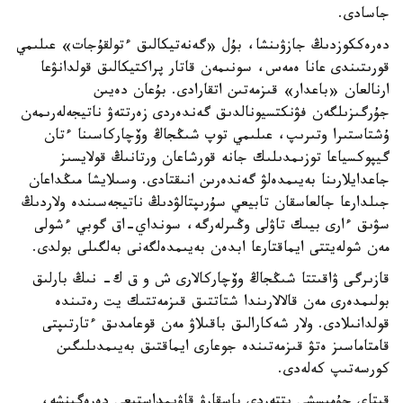
جاسادى.
دەرەككوزدىڭ جازۋىنشا، بۇل «گەنەتيكالىق ءتولقۇجات» عىلىمي
قورىتىندى عانا ەمەس، سونىمەن قاتار پراكتيكالىق قولدانۋعا
ارنالعان «باعدار» قىزمەتىن اتقارادى. بۇعان دەيىن
جۇرگىزىلگەن فۋنكتسيونالدىق گەندەردى زەرتتەۋ ناتيجەلەرىمەن
ۇشتاستىرا وتىرىپ، عىلىمي توپ شىڭجاڭ وۆچاركاسىنا ءتان
گيپوكسياعا توزىمدىلىك جانە قورشاعان ورتانىڭ قولايسىز
جاعدايلارىنا بەيىمدەلۋ گەندەرىن انىقتادى. وسىلايشا مىڭداعان
جىلدارعا جالعاسقان تابيعي سۇرىپتالۋدىڭ ناتيجەسىندە ولاردىڭ
سۋىق ءارى بيىك تاۋلى وڭىرلەرگە، سونداي-اق گوبي ءشولى
مەن شولەيتتى ايماقتارعا ابدەن بەيىمدەلگەنى بەلگىلى بولدى.
قازىرگى ۋاقىتتا شىڭجاڭ وۆچاركالارى ش و ق ك- نىڭ بارلىق
بولىمدەرى مەن قالالارىندا شتاتتىق قىزمەتتىك يت رەتىندە
قولدانىلادى. ولار شەكارالىق باقىلاۋ مەن قوعامدىق ءتارتىپتى
قامتاماسىز ەتۋ قىزمەتىندە جوعارى ايماقتىق بەيىمدىلىگىن
كورسەتىپ كەلەدى.
قىتاي جۇمىسشى يتتەردى باسقارۋ قاۋىمداستىعى دەرەگىنشە،