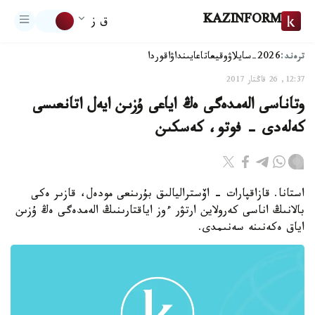
KAZINFORM
ق ز
ترەند:
2026-سايلاۋ
وقيعا
تاعايىنداۋ
اقوردا
12:37, 26 قاڭتار 2017
وتاناسى الەمدەگى ەڭ اياعى ۇزىن ايەل اتانعىسى
كەلەدى - فوتو، كەسكىن
استانا. قازاقپارات - اۆستراليالىق بۇرىنعى مودەل، قازىر ەكى
بالانىڭ اناسى كەرولاين ارتۋر ءوز اياقتارىنىڭ الەمدەگى ەڭ ۇزىن
اياق ەكەنىنە سەنىمدى.