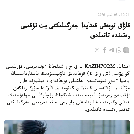
17:24, 08 تامىز 2026
قازاق توبەتى قىتايدا جەرگىلىكتى يت تۇقىمى
رەتىندە تانىلدى
استانا. KAZINFORM – ق ح ر شىڭجاڭ ءوندىرىس-قۇرىلىس
كورپۋسى (ش و ق ك) قوعامدىق قاۋىپسىزدىك باسقارماسىنىڭ
باسپا ءسوز قىزمەتىنەن بەلگىلى بولعانداي، ميلليونداعان
مۋتاتسيا نۇكتەسىن قامتيتىن گەنومدىق كارتاعا جۇرگىزىلگەن
اۋقىمدى زەرتتەۋ ناتيجەسىندە شىڭجاڭ وۆچاركاسى سولتۇستىك
قىتاي وڭىرىندە قالىپتاسقان بايىرعى جانە دەربەس جەرگىلىكتى
تۇقىم رەتىندە تانىلدى.