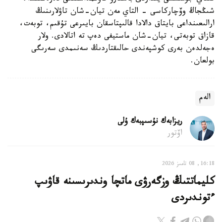
شىڭجاڭ وۆچاركاسى - التاي مەن تيان-شان تاۋلارىنىڭ
ارالىعىنداعى بايتاق دالادا قالىپتاسقان بايىرعى تۇقىم، توبەت،
قازاق توبەتى، تيان-شان ماستيفى دەپ تە اتالادى. ولار
ەجەلدەن بەرى كوشپەندى حالىقتاردىڭ سەنىمدى سەرىگى
بولعان.
الەم
ريزابەك نۇسىپبەك ۇلى
اۆتور
16:18, 08 تامىز 2026
كليماتتىڭ وزگەرۋى ماتچا وندىرىسىنە قاۋىپ
ءتوندىردى