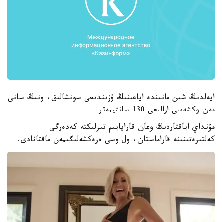
ايەلدىڭ شىن مانىندە اياعىنىڭ ۇزىندىعى سونشالىق، ونىڭ سانى
مەن وكشەسى ارالىعى 130 سانتيمەتر.
مۇنداي اياقتاردىڭ وعان قاراپايىم تىرلىكتە كەدەرگى
كەلتىرەتىنىنە قاراماستان، ول وسى ەرەكشەلىگىمەن ماقتانادى.