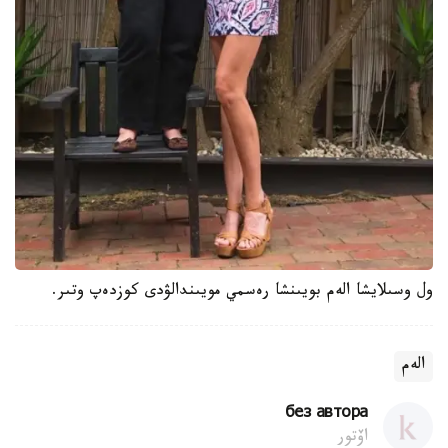
ول وسىلايشا الەم بويىنشا رەسمي مويىندالۋدى كوزدەپ وتىر.
الەم
без автора
اۆتور