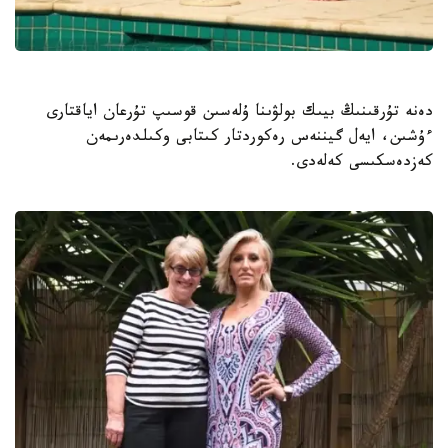
دەنە تۇرقىنىڭ بيىك بولۋىنا ۇلەسىن قوسىپ تۇرعان اياقتارى
ءۇشىن، ايەل گيننەس رەكوردتار كىتابى وكىلدەرىمەن
كەزدەسكىسى كەلەدى.