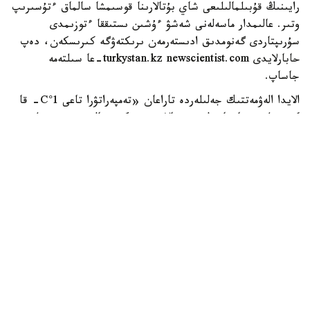
رايىنىڭ قۇبىلمالىلىعى شاي بۇتالارىنا قوسىمشا سالماق ءتۇسىرىپ
وتىر. عالىمدار ماسەلەنى شەشۋ ءۇشىن ىستىققا ءتوزىمدى
سۇرىپتاردى گەنومدىق ادىستەرمەن ىرىكتەۋگە كىرىسكەن، دەپ
حابارلايدى turkystan.kz newscientist.com-عا سىلتەمە
جاساپ.
الايدا الەۋمەتتىك جەلىلەردە تاراعان «تەمپەراتۋرا تاعى 1°C- قا
كوتەرىلسە، ماتچا مۇلدە جوعالادى» دەگەن مالىمدەمەنى عىلىمي
تۇرعىدان دالەلدەنگەن بولجام دەۋگە بولمايدى. قازىرگى
زەرتتەۋلەر كليماتتىڭ جىلىنۋى ءونىم كولەمىن ازايتىپ، جوعارى
ساپالى ماتچانىڭ ءدامىن وزگەرتۋى مۇمكىن ەكەنىن كورسەتەدى.
ءبىراق ناقتى ءبىر گرادۋسقا بايلانعان جويىلۋ شەگى انىقتالعان
جوق.
ماتچا كادىمگى كەپتىرىلگەن شاي جاپىراعىنان ەمەس، تەنچا
دەپ اتالاتىن ارنايى شيكىزاتتان دايىندالادى. ەگىن جيناۋعا
بىرنەشە اپتا قالعاندا شاي بۇتالارى كۇن ساۋلەسىنەن
كولەڭكەلەنەدى. بۇل جاپىراقتاعى حلوروفيلل مەن بوس
امينقىشقىلدارىنىڭ، سونىڭ ىشىندە تەانيننىڭ كوبىرەك جينالۋىنا