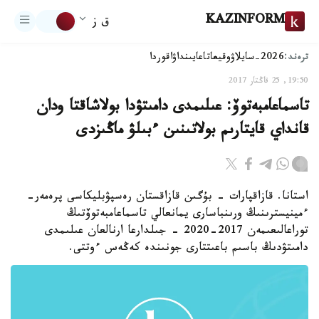
KAZINFORM
ق ز
ترەند:
2026-سايلاۋ
وقيعا
تاعايىنداۋ
اقوردا
19:50, 25 قاڭتار 2017
تاسماعامبەتوۆ: عىلىمدى دامىتۋدا بولاشاقتا ودان
قانداي قايتارىم بولاتىنىن ءبىلۋ ماڭىزدى
استانا. قازاقپارات - بۇگىن قازاقستان رەسپۋبليكاسى پرەمەر-
ءمينيسترىنىڭ ورىنباسارى يمانعالي تاسماعامبەتوۆتىڭ
توراعالىعىمەن 2017-2020 - جىلدارعا ارنالعان عىلىمدى
دامىتۋدىڭ باسىم باعىتتارى جونىندە كەڭەس ءوتتى.