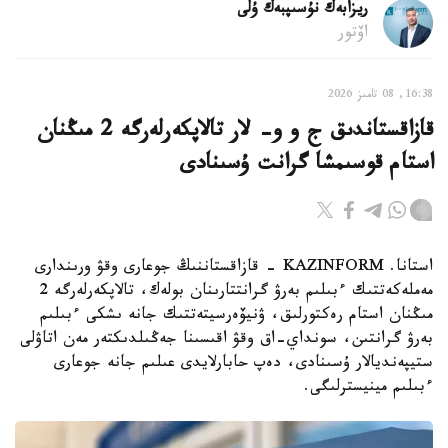
ريزابەك نۇسىپبەك ۇلى
اۆتور
16:38, 08 تامىز 2026
قازاقستاندىق ج و و- لار تالاپكەرلەرگە 2 مىڭنان
استام قوسىمشا گرانت ۇسىنادى
استانا. KAZINFORM - قازاقستاننىڭ جوعارى وقۋ ورىندارى
مەملەكەتتىك ءبىلىم بەرۋ گرانتتارىنان بولەك، تالاپكەرلەرگە 2
مىڭنان استام رەكتورلىق، ۋنيۆەرسيتەتتىك جانە ىشكى ءبىلىم
بەرۋ گرانتىن، سونداي-اق وقۋ اقىسىنا جەڭىلدىكتەر مەن اتاۋلى
ستيپەنديالار ۇسىنادى، دەپ حابارلايدى عىلىم جانە جوعارى
ءبىلىم مينيسترلىگى.