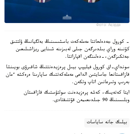
Фото: Ақорда
- كورول جەدەلحاتتا مەملەكەت باسشىسىنىڭ بەلگيانىڭ ۇلتتىق
كۇنىنە وراي بىلدىرگەن جىلى لەبىزىنە شىنايى ريزاشىلىعىن
جەتكىزگەن،-دەلىنگەن اقپاراتتا.
سونداي-اق كورول فيليپپ بيىل پرەزيدەنتتىڭ شاقىرۋى بويىنشا
قازاقستانعا جاسايتىن الداعى مەملەكەتتىك ساپارىنا ەرەكشە ءمان
بەرىپ وتىرعانىن اتاپ وتكەن.
ايتا كەتەيىك، كەشە پرەزيدەنت سولتۇستىك قازاقستان
وبلىسىنىڭ 90 جىلدىعىمەن قۇتتىقتادى.
بيلىك جانە ساياسات