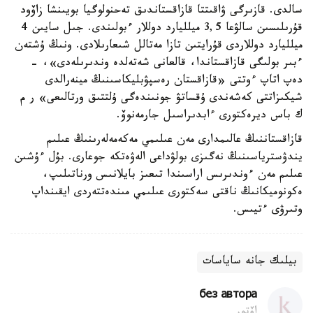
سالدى. قازىرگى ۋاقىتتا قازاقستاندىق تەحنولوگيا بويىنشا زاۆود
قۇرىلىسىن سالۋعا 3,5 ميلليارد دوللار ءبولىندى. جىل سايىن 4
ميلليارد دوللاردى قۇرايتىن تازا مەتالل شىعارىلادى. ونىڭ ۇشتەن
ءبىر بولىگى قازاقستاندا، قالعانى شەتەلدە وندىرىلەدى»، -
دەپ اتاپ ءوتتى «قازاقستان رەسپۋبليكاسىنىڭ مينەرالدى
شيكىزاتتى كەشەندى ۇقساتۋ جونىندەگى ۇلتتىق ورتالىعى» ر م
ك باس ديرەكتورى ءابدىراسىل جارمەنوۆ.
قازاقستاننىڭ عالىمدارى مەن عىلىمي مەكەمەلەرىنىڭ عىلىم
يندۋسترياسىنىڭ نەگىزى بولۋداعى الەۋەتكە جوعارى. بۇل ءۇشىن
عىلىم مەن ءوندىرىس اراسىندا تىعىز بايلانىس ورناتىلىپ،
ەكونوميكانىڭ ناقتى سەكتورى عىلىمي مىندەتتەردى ايقىنداپ
وتىرۋى ءتيىس.
بيلىك جانە ساياسات
без автора
اۆتور