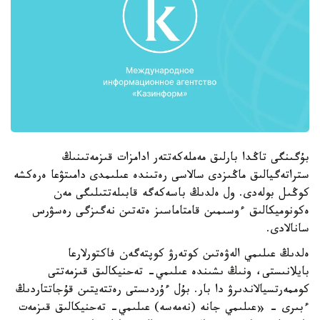
بۇگىنگى تاڭدا بارلىق مەملەكەتتەر ادامزات قىزمەتىنىڭ
ستراتەگيالىق ماڭىزدى سالاسى رەتىندە عىلىمدى دامىتۋعا ەرەكشە
كوڭىل بولەدى. ول ەلدىڭ باسەكەگە قابىلەتتىلىگى مەن
ەكونوميكالىق ءوسىمىن قامتاماسىز ەتەتىن نەگىزگى رەسۋرس
سانالادى.
ەلدىڭ عىلىمي الەۋەتىن كوتەرۋ كوپتەگەن فاكتورلارعا
بايلانىستى، ونىڭ ىشىندە عىلىمي- تەحنيكالىق قىزمەتتى
كوممەرتسيالاندىرۋ دا بار. بۇل ءۇردىستى رەتتەيتىن قۇجاتتاردىڭ
ءبىرى - «عىلىمي جانە (نەمەسە) عىلىمي- تەحنيكالىق قىزمەت