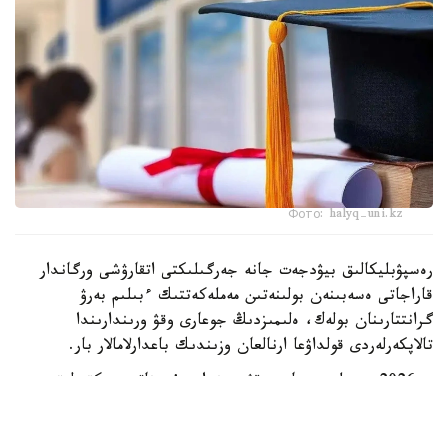
Фото: halyq-uni.kz
رەسپۋبليكالىق بيۋدجەت جانە جەرگىلىكتى اتقارۋشى ورگاندار
قاراجاتى ەسەبىنەن بولىنەتىن مەملەكەتتىك ءبىلىم بەرۋ
گرانتتارىنان بولەك، ەلىمىزدىڭ جوعارى وقۋ ورىندارىندا
تالاپكەرلەردى قولداۋعا ارنالعان وزىندىك باعدارلامالار بار.
- 2026 -جىلى جوعارى وقۋ ورىندارى ۇسىناتىن رەكتورلىق،
ۋنيۆەرسيتەتتىك جانە ىشكى ءبىلىم بەرۋ گرانتتارىنىڭ جالپى
سانى ەكى مىڭنان اسادى. گرانتتاردى بەرۋ تالاپتارىن ءار