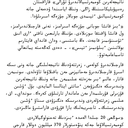
ناتيجەلەرىن كوممەرتسيالاندىرۋ تۋرالى» قازاقستان
رەسپۋبليكاسىنىڭ زاڭى. ونىڭ اياسىندا ۇدەمەلى جانە
كوممەرتسيالىق ءتيىمدى جوبالار جۇزەگە اسىرىلۋدا.
«ءبىز قانشا جوبانى جۇزەگە اسىرامىز، نەنى قارجىلاندىرامىز،
ول قانشا ۋاقىتقا سوزىلادى. مۇنىڭ بارلىعىن ناقتى ءارى انىق
ءتۇسىنۋىمىز قاجەت. ەڭ باستىسى، ودان قانداي قايتارىم
بولاتىنىن ءبىلۋىمىز ءتيىس»، - دەدى كەڭەستە يمانعالي
تاسماعامبەتوۆ.
قارجىلاندىرۋ كولەمى، زەرتتەۋدىڭ ناتيجەلىلىگى جانە ونى ىسكە
اسىرۋ قارجىلاندىرۋ مەحانيزمى مەن باقىلاۋعا تاۋەلدى. سونىمەن
قاتار، عالىم ءبىر مەزەتتە عىلىممەن جانە ونىڭ ناتيجەلەرىن
ونىدىرسكە ەنگىزۋمەن ءساتتى اينالىسا المايدى. بۇل ءۇشىن
قۇزىرلى قۇرىلىمدار مەن ماماندار تارتىلۋى كەرەك. سونداي- اق،
عىلىمي زەرتتەۋلەردى وندىرىسكە ەنگىزۋدى سىناۋ ءۇشىن
وندىرىستىك- تاجىريبەلىك بازا قۇرۋدى قاراستىرۋ ماڭىزدى.
«سوڭعى 20 جىلدا الەمدە ءبىزدىڭ تەحنولوگيالاردى
كوممەرتسيالاۋعا جەكە ينۆەستورلار 370 ميلليون دوللار قارجى