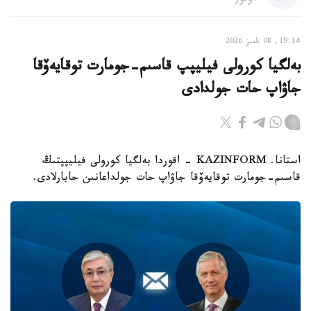
19:14, 08 تامىز 2026
بەلگيا كورولى فيليپپ قاسىم-جومارت توقايەۆقا
جاۋاپ حات جولدادى
استانا. KAZINFORM - اقوردا بەلگيا كورولى فيليپپتىڭ
قاسىم-جومارت توقايەۆقا جاۋاپ حات جولداعانىن حابارلادى.