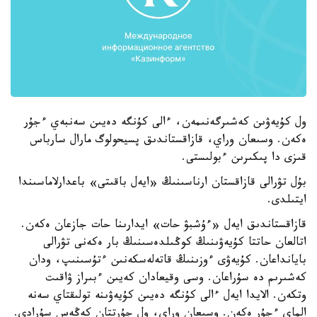
ول كۇيەۋىن كەشىرگەنىمەن، ءالى كۇنگە دەيىن سەنبەي ءجۇر
ەكەن. وسىعان وراي، قازاقستاندىق پسيحولوگ مارال سارباس
قىزى دا پىكىرىن ءبولىستى.
بۇل تۋرالى قازاقستان ارناسىنىڭ «ايەل باقىتى» باعدارلاماسىندا
ايتىلدى.
قازاقستاندىق ايەل «ءۇشبۋ حات» ايدارىنا حات جازعان ەكەن.
اتالعان حاتتا كۇيەۋىنىڭ كوڭىلدەسىنىڭ بار ەكەنى تۋرالى
بايانداعان. كۇيەۋى ءوزىنىڭ قاتەلەسكەنىن ءتۇسىنىپ، ودان
كەشىرىم دە سۇراعان. وسى وقيعادان كەيىن ءبىراز ۋاقىت
وتكەن. الايدا ايەل ءالى كۇنگە دەيىن كۇيەۋىنە تولىقتاي سەنە
الماي ءجۇر ەكەن. وسىعان وراي، ول جۇرتتان كەڭەس سۇرادى.