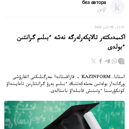
без автора
اۆتور
17:51, 08 تامىز 2026
اكىمدىكتەر تالاپكەرلەرگە نەشە ءبىلىم گرانتىن
ءبولدى
استانا. KAZINFORM - قازاقستاندا جەرگىلىكتى اتقارۋشى
ورگاندار بولەتىن مەملەكەتتىك ءبىلىم بەرۋ گرانتتارىن تاعايىنداۋ
كونكۋرسىنا ءوتىنىش قابىلداۋ باستالدى.