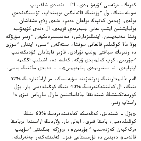
كەرەك، ەرتەسى كۇيەۋىمدى، اتا- ەنەمدى شاقىرىپ
سويلەستىك. ول ءوزىنىڭ قاتەلىگىن مويىنداپ، تۇسىنگەندەي
بولدى. ۇيدەن كەتپەك بولعان ەدىم، ەندى ولاي ەشقاشان
بولمايتىنىن ايتىپ مەنى جىبەرمەي قويدى. ال ەندى كۇيەۋىمە
ونشا سەنبەيمىن. ايتىڭىزدارشى، سەنىمسىزدىكپەن ءومىر سۇرۋگە
بولا ما؟ كوڭىلىم قالعانى سونشا، ىستەگەن ءىسى، ايتقان ءسوزى
دە وتىرىك سياقتى بولىپ تۇرادى. قازىر قايتادان كۇدىكتەنىپ
ءجۇرمىن. كوپ كەلمەيدى ۇيگە. كەلسە دە، اشىلىپ اڭگىمە
ايتپايدى. نە ىستەرىمدى بىلمەيمىن»، - دەيدى حاتتىڭ يەسى.
الەم عالىمدارىنىڭ زەرتتەۋىنە سۇيەنسەك، ەر ازاماتتاردىڭ %57
ىنىڭ، ال كەلىنشەكتەردىڭ %40 ىنىڭ كوڭىلدەسى بار. بۇل
كورسەتكىشتىڭ شىندىققا جاناساتىنىن مارال سارباس قىزى دا
راستاپ وتىر.
«بۇل - شىندىق. كەڭەسكە كەلەتىندەردىڭ %60 ىنىڭ
كوڭىلدەسى، باسقا قىزى، ايەلى بار. ولاردىڭ اراسىندا «باسقا
ەركەكپەن كەزدەسىپ ءجۇرمىن»، «وزگە جىگىتتى ءسۇيىپ
قالدىم» دەيتىن دە تۇرمىستاعى قىز- كەلىنشەكتەر جەتەرلىك.