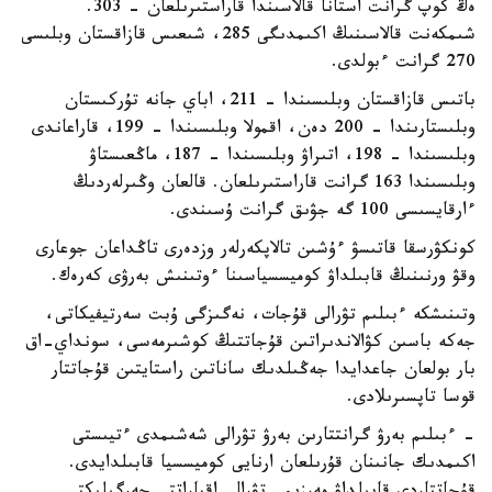
ەڭ كوپ گرانت استانا قالاسىندا قاراستىرىلعان - 303.
شىمكەنت قالاسىنىڭ اكىمدىگى 285، شىعىس قازاقستان وبلىسى
270 گرانت ءبولدى.
باتىس قازاقستان وبلىسىندا – 211، اباي جانە تۇركىستان
وبلىستارىندا – 200 دەن، اقمولا وبلىسىندا – 199، قاراعاندى
وبلىسىندا – 198، اتىراۋ وبلىسىندا – 187، ماڭعىستاۋ
وبلىسىندا 163 گرانت قاراستىرىلعان. قالعان وڭىرلەردىڭ
ءارقايسىسى 100 گە جۋىق گرانت ۇسىندى.
كونكۋرسقا قاتىسۋ ءۇشىن تالاپكەرلەر وزدەرى تاڭداعان جوعارى
وقۋ ورنىنىڭ قابىلداۋ كوميسسياسىنا ءوتىنىش بەرۋى كەرەك.
وتىنىشكە ءبىلىم تۋرالى قۇجات، نەگىزگى ۇبت سەرتيفيكاتى،
جەكە باسىن كۋالاندىراتىن قۇجاتتىڭ كوشىرمەسى، سونداي-اق
بار بولعان جاعدايدا جەڭىلدىك ساناتىن راستايتىن قۇجاتتار
قوسا تاپسىرىلادى.
- ءبىلىم بەرۋ گرانتتارىن بەرۋ تۋرالى شەشىمدى ءتيىستى
اكىمدىك جانىنان قۇرىلعان ارنايى كوميسسيا قابىلدايدى.