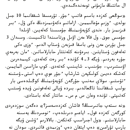
ال حاتتىڭ مازمۇنى تومەندەگىدەي.
«سوڭعى كەزدە باسىم قاتىپ ءجۇر. تۇرمىسقا شىققانىما 10 جىل
بولدى. ءوزىم مۇعالىممىن. ازاماتىم ەكەۋىمىزدىڭ ەكى ۇل، ءبىر
قىزىمىز بار. ەندى كۇيەۋىمنىڭ جۇمىسىنا كەلەيىن. اۋىلدا
جۇمىس جوق. ول قالا مەن اۋىل ورتاسىندا تاكسيست. وسىدان 3
جىل بۇرىن مەن ونى باسقا قىزبەن ۇستاپ الدىم. ءوزى ەكى
تەلەفون ۇستايتىن. بىرەۋىنە كلەنتتار حابارلاساتىن. ءمان بەرمەي
جۇرە بەردىم. ۇيگە 3-4 كۇندە ءبىر رەت كەلەدى. كيىمدەرىن
اۋىستىرىپ، جۋىنىپ- شايىنىپ كەتەدى. كوپ مازاسىن المايمىن.
كەشكە دەيىن كولىكپەن شارشاپ ءجۇر عوي دەپ استى-ۇستىنە
ءتۇستىم. سولاي سەنىپ جۇرگەن كۇيەۋىمنىڭ كوڭىلدەسى بار
بولىپ شىققانىنا تاڭعالدىم. بىردە ۇيالى تەلەفونىن ۇيدە ۇمىتىپ
كەتىپتى. تۇندە وعان س م س- حاتتار كەلە باستادى.
«نە ىستەپ جاتىرسىڭ؟ قاشان كەزدەسەمىز؟» دەگەن سوزدەردى
كورگەن كەزدە قول- اياعىم دىرىلدەپ، ءنومىردىڭ يەسىنە
حابارلاستىم. «ول اجىراسىپ كەتكەن. بالالارىم ءۇشىن ۇيگە
بارىپ تۇرامىن» دەپ ايتقان دەپ ءوزىمدى قاتىردى. سودان نە