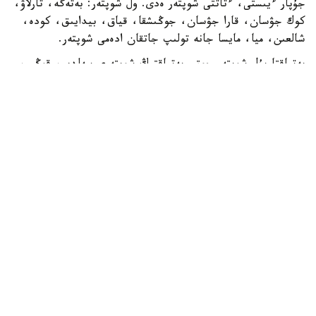
جۇپار ءيىستى، ءتاتتى شوپتەر ەدى. ول شوپتەر: بەتەگە، تارلاۋ،
كوك جۋسان، قارا جۋسان، جوڭىشقا، قياق، بيدايىق، كودە،
شالعىن، ميا، مايسا جانە تولىپ جاتقان ادەمى شوپتەر.
بەتپاقتا بۇل شوپتەر جوق. بەتپاقتىڭ شوپتەرى سەلدىر، قوڭىر،
سۇر، قۋارعان، سوياۋلانعان قاتتى، قوڭىرسۇر وسىمدىك. ول
شوپتەر: سوياۋ جۋسان، قارا قوڭىر جۋسان، يزەن، ەبەلەك.
راس، كوكپەك پەن جۋسان ارقادا دا بار. بەتپاقتا دا بار.
ارقانىڭ سۋى كوبىنەسە تۇشى، ءتاتتى، تۇنىق سۋ جانە ونداي
سۋلار كوپ. ۇلكەن شالقار ايدىن كولدەر، ۇزىن اققان وزەندەر،
تاۋدان، ادىردان سىلدىراپ اققان كۇمىس سۋلى بۇلاقتار، كوك
شالعىندى، ءمولدىر سۋلى تومارلار ءتاتتى سۋىق سۋلى قۇدىقتار
ارقانىڭ جان- جانۋارلارىنىڭ سۇيگەن، ۇيرەنگەن سۋسىنى.
بەتپاقتا سۋ سيرەك كەزدەسەدى. ول سۋدىڭ ءوزى تاپشى جانە
ءدامى دە باسقالاۋ بولادى. ول سۋلار كوبىنەسە سول، اندا- ساندا
ءبىر جەردە، سوقىردىڭ كوزىندەي سىعىرايعان ناشار قۇدىقشالار
بولادى...
ىلعي ءجۇرىس بولعان سوڭ، جەيتىن ءشوبى، ىشەتىن سۋى