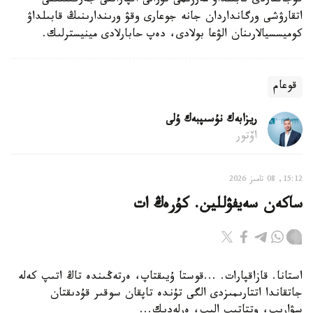
قۇجاتتاردى قابىلداۋ مەرزىمى تۋرالى اقپاراتتى جەرگىلىكتى
اتقارۋشى ورگانداردان جانە جوعارى وقۋ ورىندارىنىڭ قابىلداۋ
كوميسسيالارىنان الۋعا بولادى، دەپ حابارلادى مينيسترلىك.
قوعام
ريزابەك نۇسىپبەك ۇلى
اۆتور
15:12, 08 تامىز 2026
ساكەن سەيفۋللين. كۇرەڭ ات
استانا. قازاقپارات. ...قوستا ۇيىقتاپ، ەرتەڭىندە تاڭ اتىپ كەلە
جاتقاندا اتتارىمىزدى الگى تۇندە تاپقان سوقىر قۇدىقتان
سۋارىپ، وتتاتىپ الىپ، ەرلەدىك...