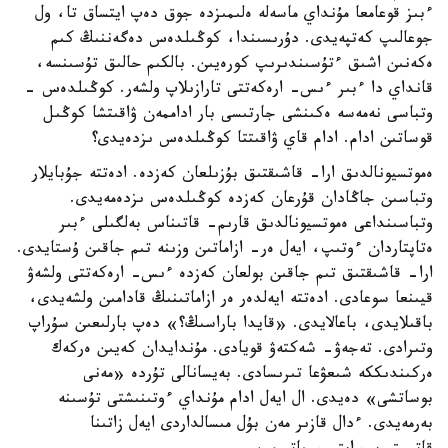
ءبىز قوعامعا مۇنداي ماسەلە ەلىمىزدە جوق دەپ ايتساق تا، ول
جوعالىپ كەتپەيدى. دۇرىسىندا، كوڭىلدەس دەگەننىڭ كىم
ەكەنىن اشىق ءتۇسىندىرىپ كورەيىن. بالكىم حالىق تۇسىنسە،
قانداي دا ءبىر ءىس- ارەكەتتى تارازىلاپ ولشەر. كوڭىلدەس -
وتباسى نەمەسە ەكىنشى جارتىسى بار اداممەن ۋاقىتشا كوڭىل
قوساتىن ادام. ادام قاي ۋاقىتتا كوڭىلدەس ىزدەيدى؟
ەموتسيونالدىق ارا- قاشىقتىق بۇزىلعان كەزدە. ادەتتە جۇبايلار
وتباسىن جاڭادان قۇرعان كەزدە كوڭىلدەس ىزدەمەيدى.
وتباسىنداعى ەموتسيونالدىق قارىم- قاتىناس بەلگىلى ءبىر
ەتاپتاردان ءوتىپ، ايەل ەر- ازاماتىن وزىنە تىم جاقىن ۇستايدى.
ارا- قاشىقتىق تىم جاقىن بولعان كەزدە ءىس- ارەكەتتى ولشەۋ
قيىنعا سوعادى. ادەتتە ايەلدەر ەر ازاماتىنىڭ قادامىن ولشەيدى،
باقىلايدى، باعالايدى. «قايدا باراسىڭ؟» دەپ بارلىعىن سۇراپ
وتىرادى. تەجەۋ- شەكتەۋ قويادى. مۇندايدان كەيىن ەركەك
ەركىندىككە شىعۋعا تىرىسادى. بەيسانالى تۇردە «مەنى
بوساتشى» دەيدى. ال ايەل ادام مۇنداي ءوتىنىشتى تۇسىنە
بەرمەيدى. ءدال قازىر مەن بۇل مىسالداردى ايەل زاتىنا