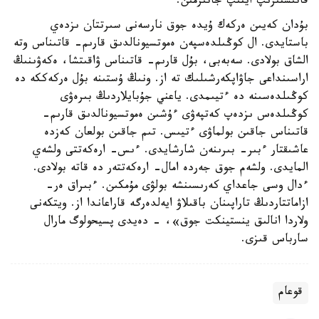
قاتىستىرىپ ايتىپ جاتىرمىن.
بۇدان كەيىن ەركەك ۇيدە جوق نارسەنى سىرتتان ىزدەي
باستايدى. ال كوڭىلدەسپەن ەموتسيونالدىق قارىم- قاتىناس وتە
الشاق بولادى. سەبەبى، بۇل قارىم- قاتىناس ۋاقىتشا، ەكەۋىنىڭ
اراسىنداعى جاۋاپكەرشىلىك تە از. ونىڭ ۇستىنە بۇل ەركەككە دە
كوڭىلدەسىنە دە ءتيىمدى. ياعني جۇبايلاردىڭ بىرەۋى
كوڭىلدەس ىزدەپ كەتپەۋى ءۇشىن ەموتسيونالدىق قارىم-
قاتىناس جاقىن بولماۋى ءتيىس. تىم جاقىن بولعان كەزدە
عاشىقتار ءبىر- بىرىنەن شارشايدى. ءىس- ارەكەتتى ولشەي
المايدى. ولشەم جوق جەردە امال- ارەكەتتەر دە قاتە بولادى.
ءدال وسى جاعداي كەرىسىنشە بولۋى مۇمكىن. ءبىراق ەر-
ازاماتتاردىڭ تاراپىنان باقىلاۋ ايەلدەرگە قاراعاندا از. ويتكەنى
ولاردا انالىق ينستينكت جوق»، - دەيدى پسيحولوگ مارال
سارباس قىزى.
قوعام