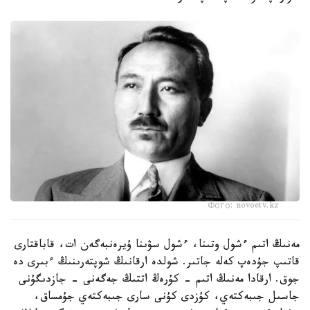
Фото: novoetv.kz
مەنىڭ اتىم ءشول وتىنا، ءشول سۋىنا ۇيرەنبەگەن ات، قاباقتارى
قاتىپ جۇدەپ كەلە جاتىر. شولدە ارقانىڭ شوپتەرىنىڭ ءبىرى دە
جوق. ارقادا مەنىڭ اتىم - كۇرەڭ اتتىڭ جەگەنى - جازدىگۇنى
جاسىل جىبەكتەي، كۇزدى كۇنى سارى جىبەكتەي جۇمساق،