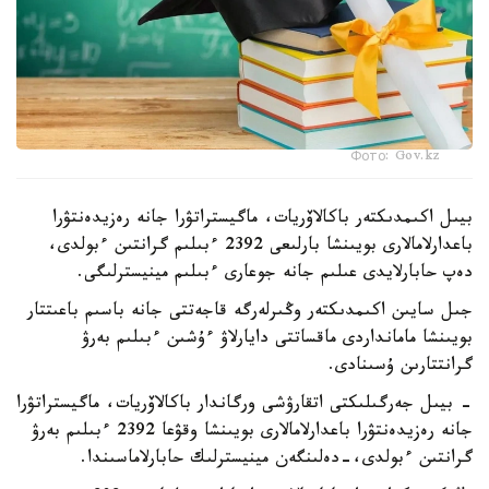
Фото: Gov.kz
بيىل اكىمدىكتەر باكالاۆريات، ماگيستراتۋرا جانە رەزيدەنتۋرا
باعدارلامالارى بويىنشا بارلىعى 2392 ءبىلىم گرانتىن ءبولدى،
دەپ حابارلايدى عىلىم جانە جوعارى ءبىلىم مينيسترلىگى.
جىل سايىن اكىمدىكتەر وڭىرلەرگە قاجەتتى جانە باسىم باعىتتار
بويىنشا مامانداردى ماقساتتى دايارلاۋ ءۇشىن ءبىلىم بەرۋ
گرانتتارىن ۇسىنادى.
- بيىل جەرگىلىكتى اتقارۋشى ورگاندار باكالاۆريات، ماگيستراتۋرا
جانە رەزيدەنتۋرا باعدارلامالارى بويىنشا وقۋعا 2392 ءبىلىم بەرۋ
گرانتىن ءبولدى،-دەلىنگەن مينيسترلىك حابارلاماسىندا.