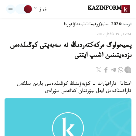
KAZINFORM
ق ز
ترەند:
2026-سايلاۋ
وقيعا
تاعايىنداۋ
اقوردا
17:54, 19 قاڭتار 2017
پسيحولوگ ەركەكتەردىڭ نە سەبەپتى كوڭىلدەس
ىزدەيتىنىن اشىپ ايتتى
استانا. قازاقپارات - كۇيەۋىنىڭ كوڭىلدەسى بارىن بىلگەن
قازاقستاندىق ايەل جۇرتتان كەڭەس سۇرادى.