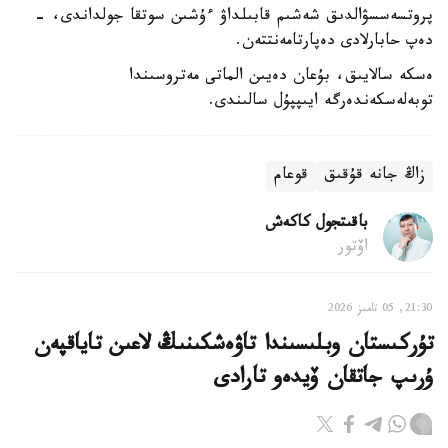
پروتسەسسۋالدىق شەشىم قابىلداۋ ءۇشىن سوتقا جولداندى، -
دەپ حابارلادى دەپارتامەنتتەن.
ەسكە سالايىق، بۇعان دەيىن الماتى مەتروسىندا
توبەلەسكەندەرگە ايىپپۇل سالىندى.
زاڭ جانە قۇقىق
قوعام
باقىتجول كاكەش
اۆتور
21:30, 05 تامىز 2026
تۇركىستان وبلىسىندا تاۋەشكىنىڭ لاعىن تاياقپەن
ۇرىپ جاتقان ۆيدەو تارادى