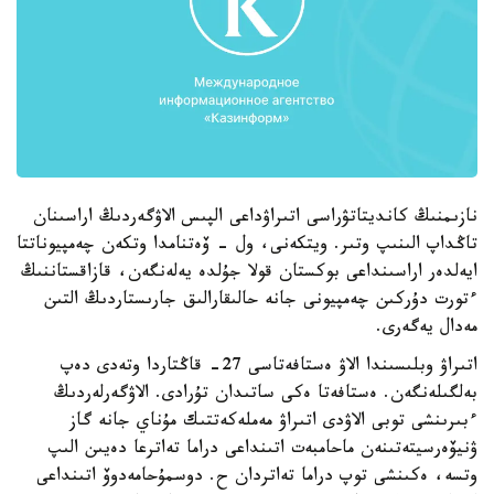
نازىمنىڭ كانديتاتۋراسى اتىراۋداعى الپىس الاۋگەردىڭ اراسىنان
تاڭداپ الىنىپ وتىر. ويتكەنى، ول - ۆەتنامدا وتكەن چەمپيوناتتا
ايەلدەر اراسىنداعى بوكستان قولا جۇلدە يەلەنگەن، قازاقستاننىڭ
ءتورت دۇركىن چەمپيونى جانە حالىقارالىق جارىستاردىڭ التىن
مەدال يەگەرى.
اتىراۋ وبلىسىندا الاۋ ەستافەتاسى 27- قاڭتاردا وتەدى دەپ
بەلگىلەنگەن. ەستافەتا ەكى ساتىدان تۇرادى. الاۋگەرلەردىڭ
ءبىرىنشى توبى الاۋدى اتىراۋ مەملەكەتتىك مۇناي جانە گاز
ۋنيۆەرسيتەتىنەن ماحامبەت اتىنداعى دراما تەاترعا دەيىن الىپ
وتسە، ەكىنشى توپ دراما تەاتردان ح. دوسمۇحامەدوۆ اتىنداعى