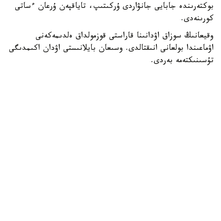
بوكتەرىندە جابايى جانۋاردى ۇركىتىپ، تاياقپەن ۇرعان ءساتى
كورىنەدى.
وقيعانىڭ سوزاق اۋدانىنا قاراستى قوزمولداق ەلدىمەكەنى
اۋماعىندا بولعانى انىقتالدى. وسىعان بايلانىستى اۋدان اكىمدىگى
تۇسىنىكتەمە بەردى.
— بەينەجازبادا كورسەتىلگەن مالىمەتكە سايكەس، قوزمولداق
ەلدىمەكەنىنىڭ جاسوسپىرىمدەرى تاۋ بوكتەرىندە جۇرگەن كەزدە
تاۋەشكىنىڭ لاعىنا كەزىككەن. قىزىعۋشىلىق تانىتقان
جاسوسپىرىمدەر جانۋاردى ۇستاپ كورۋگە ارەكەت جاساعان.
اتالعان جاعداي بارىسىندا تاۋ جانۋارىنا ەشقانداي زيان
كەلمەگەن، - دەلىنگەن حابارلامادا.
ۆەدومستۆو مالىمەتىنشە، قازىرگى ۋاقىتتا جاسوسپىرىمدەرمەن
جانە ولاردىڭ اتا-انالارىمەن ءتۇسىندىرۋ جۇمىستارى
جۇرگىزىلدى.
- ءتۇسىندىرۋ بارىسىندا تابيعات اياسىندا جابايى جانۋارلارعا
جاقىنداماۋ، ولاردىڭ تابيعي تىرشىلىگىنە كەدەرگى كەلتىرمەۋ