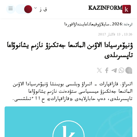
KAZINFORM
ق ز
ترەند:
2026-سايلاۋ
وقيعا
تاعايىنداۋ
اقوردا
13:26, 13 قاڭتار 2017
ۋنيۆەرسيادا الاۋىن الماتىعا جەتكىزۋ نازىم يشانوۆاعا
تاپسىرىلدى
اتىراۋ. قازاقپارات - اتىراۋ وبلىسى بويىنشا ۋنيۆەرسيادا الاۋىن
الماتىعا جەتكىزۋ ميسسياسى ستۋدەنت نازىم يشانوۆاعا
تاپسىرىلدى، دەپ حابارلايدى «قازاقپارات» ح ا ا ءتىلشىسى.