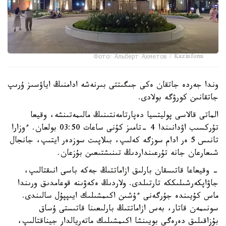
Фото: Альберт Ахметов / Kazinform
وندا جەردە جاتقان ەكى جىگىتتى بىرنەشە ادامنىڭ اياۋسىز ۇرىپ
جاتقانىن كورۋگە بولادى.
الماتى قالاسى پوليتسيا دەپارتامەنتىنىڭ مالىمەتىنشە، وقيعا
تۇركسىب اۋدانىندا 4 -تامىز كۇنى ساعات 03:50 بولعان. ءوزارا
تانىس 5 ەر ادام سوزگە كەلىپ، بىلاپىت سوزدەر ايتىپ، جانجال
شىعارعان جانە تۇرعىنداردىڭ تىنىشتىعىن بۇزعان.
- وقيعاعا قاتىسقان بارلىق ازاماتتىڭ جەكە باسى انىقتالىپ،
جاۋاپكەرشىلىككە تارتىلدى. ولاردىڭ ەكەۋىنە قوعامدىق ورىندا
ماس كۇيىندە جۇرگەنى ءۇشىن اكىمشىلىك ايىپپۇل سالىندى.
سونىمەن قاتار، بەس ازاماتتىڭ بارلىعىنا قاتىستى ۇساق
بۇزاقىلىق دەرەگى بويىنشا اكىمشىلىك ماتەريالدار جيناقتالىپ،