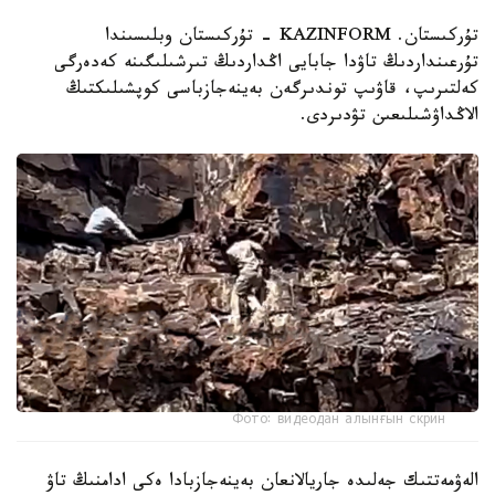
تۇركىستان. KAZINFORM - تۇركىستان وبلىسىندا
تۇرعىنداردىڭ تاۋدا جابايى اڭداردىڭ تىرشىلىگىنە كەدەرگى
كەلتىرىپ، قاۋىپ توندىرگەن بەينەجازباسى كوپشىلىكتىڭ
الاڭداۋشىلىعىن تۋدىردى.
Фото: видеодан алынғын скрин
الەۋمەتتىك جەلىدە جاريالانعان بەينەجازبادا ەكى ادامنىڭ تاۋ