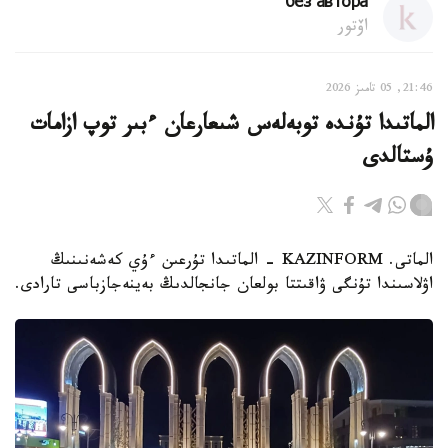
без автора
اۆتور
21:46, 05 تامىز 2026
الماتىدا تۇندە توبەلەس شىعارعان ءبىر توپ ازامات
ۇستالدى
الماتى. KAZINFORM - الماتىدا تۇرعىن ءۇي كەشەنىنىڭ
اۋلاسىندا تۇنگى ۋاقىتتا بولعان جانجالدىڭ بەينەجازباسى تارادى.