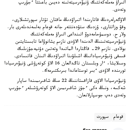
اتىراۋ مەملەكەتتىك ۋنيۆەرسيتەتىنە دەيىن باعىتتا ءجۇرىپ
وتەدى.
الاۋگەرلەردىڭ قاتارىندا اتىراۋدىڭ ماقتان تۇتار سپورتشىلارى،
وقۋ وزاتتارى، ۇزدىك ستۋدەنتتەر جانە قوعام بەلسەندىلەرى بار.
ولار ح. دوسمۇحامەدوۆ اتىنداعى اتىراۋ مەملەكەتتىك
ۋنيۆەرسيتەتىنىڭ الدىندا الاۋدى نازىم يشانوۆاعا تابىستايتىن
بولادى. نازىم 29- قاڭتاردا الماتىدا وتەتىن دۇنيەجۇزىلىك
قىسقى ۋنيۆەرسيادانىڭ اشىلۋىنا اتىراۋدىڭ اتىنان قاتىسادى.
وسىلايشا، ءار وبلىستان تاڭدالعان 16 الاۋ كوتەرۋشى ۋنيۆەرسيادا
تورىندە الاۋدى ءبىر توستاعاندا بىرىكتىرمەك.
ۋنيۆەرسيادا الاۋى قازاقستاننىڭ 22 مىڭ شاقىرىمىندا ساپار
شەكسە، ونىڭ ەكى ءجۇز شاقىرىمىن الاۋ كوتەرۋشىلەر ءجۇرىپ
وتەدى دەپ جوسپارلانعان.
قوعام
سپورت